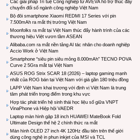
Các giải pháp Trí tuệ Công nghiệp từ AVEVA hỗ trợ thúc đẩy
chuyển đổi số ngành công nghiệp Việt Nam
Bộ đôi smartphone Xiaomi REDMI 17 Series với pin
7.500mAh ra mắt thị trường Việt Nam
Moonfolks ra mắt tại Việt Nam thúc đẩy hành trình của các
thương hiệu Việt vươn tầm ASEAN
Alibaba.com ra mắt nền tảng AI tác nhân cho doanh nghiệp
Accio Work ở Việt Nam
Smartphone “siêu pin siêu mỏng 8.000mAh” TECNO POVA
Curve 2 5Gra mắt tại Việt Nam
ASUS ROG Strix SCAR 18 (2026) – laptop gaming mạnh
nhất của ROG bán tại Việt Nam với giá gần 180 triệu đồng
LAPP Việt Nam khai trương với định vị Việt Nam là trung
tâm phát triển trọng điểm trong khu vực
Hợp tác phát triển hệ sinh thái học liệu số giữa VNPT
VinaPhone và Hiệp hội VAEDR
Laptop màn hình gập 18 inch HUAWEI MateBook Fold
Ultimate Design thế hệ 2 chính thức ra mắt
Màn hình OLED 27 inch 4K 120Hz đầu tiên trên thế giới
dùng công nghệ in phun inkjet của MSI và TCL