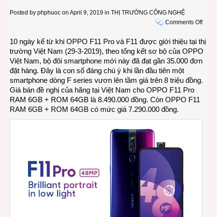
Posted by
phphuoc
on April 9, 2019 in
THỊ TRƯỜNG CÔNG NGHỆ
on
Comments Off
Gần
10 ngày kể từ khi OPPO F11 Pro và F11 được giới thiệu tại thị
35.0
trường Việt Nam (29-3-2019), theo tổng kết sơ bộ của OPPO
chiếc
Việt Nam, bộ đôi smartphone mới này đã đạt gần 35.000 đơn
OPP
đặt hàng. Đây là con số đáng chú ý khi lần đầu tiên một
F11
smartphone dòng F series vươn lên tầm giá trên 8 triệu đồng.
và
Giá bán đề nghị của hãng tại Việt Nam cho OPPO F11 Pro
F11
RAM 6GB + ROM 64GB là 8.490.000 đồng. Còn OPPO F11
Pro
RAM 6GB + ROM 64GB có mức giá 7.290.000 đồng.
được
đặt
mua
trong
10
ngày
đầu
tiên