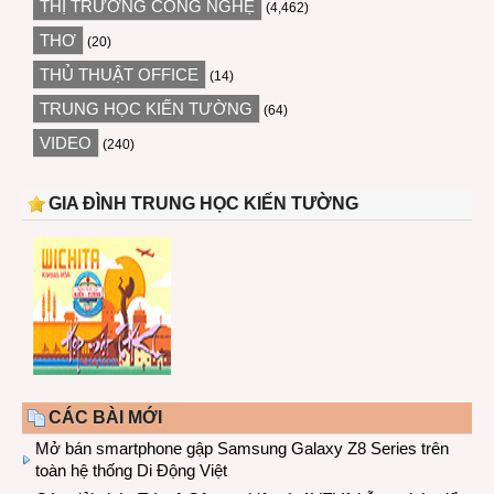
THỊ TRƯỜNG CÔNG NGHỆ
(4,462)
THƠ
(20)
THỦ THUẬT OFFICE
(14)
TRUNG HỌC KIẾN TƯỜNG
(64)
VIDEO
(240)
GIA ĐÌNH TRUNG HỌC KIẾN TƯỜNG
CÁC BÀI MỚI
Mở bán smartphone gập Samsung Galaxy Z8 Series trên
toàn hệ thống Di Động Việt