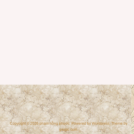
Copyright © 2026 phạm hồng phước. Powered by
Wordpress
, Theme by
gazpo.com
.