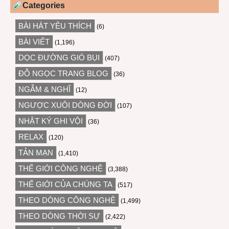
Categories
BÀI HÁT YÊU THÍCH
(6)
BÀI VIẾT
(1,196)
DỌC ĐƯỜNG GIÓ BỤI
(407)
ĐỖ NGỌC TRANG BLOG
(36)
NGẪM & NGHĨ
(12)
NGƯỢC XUÔI DÒNG ĐỜI
(107)
NHẬT KÝ GHI VỘI
(36)
RELAX
(120)
TẢN MẠN
(1,410)
THẾ GIỚI CÔNG NGHỆ
(3,388)
THẾ GIỚI CỦA CHÚNG TA
(517)
THEO DÒNG CÔNG NGHỆ
(1,499)
THEO DÒNG THỜI SỰ
(2,422)