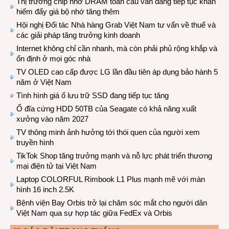
Thị trường chip nhớ DRAM toàn cầu vẫn đang tiếp tục khan
hiếm đẩy giá bộ nhớ tăng thêm
Hội nghị Đối tác Nhà hàng Grab Việt Nam tư vấn về thuế và
các giải pháp tăng trưởng kinh doanh
Internet không chỉ cần nhanh, mà còn phải phủ rộng khắp và
ổn định ở mọi góc nhà
TV OLED cao cấp được LG lần đầu tiên áp dụng bảo hành 5
năm ở Việt Nam
Tình hình giá ổ lưu trữ SSD đang tiếp tục tăng
Ổ đĩa cứng HDD 50TB của Seagate có khả năng xuất
xưởng vào năm 2027
TV thông minh ảnh hưởng tới thói quen của người xem
truyền hình
TikTok Shop tăng trưởng mạnh và nỗ lực phát triển thương
mại điện tử tại Việt Nam
Laptop COLORFUL Rimbook L1 Plus mạnh mẽ với màn
hình 16 inch 2.5K
Bệnh viện Bay Orbis trở lại chăm sóc mắt cho người dân
Việt Nam qua sự hợp tác giữa FedEx và Orbis