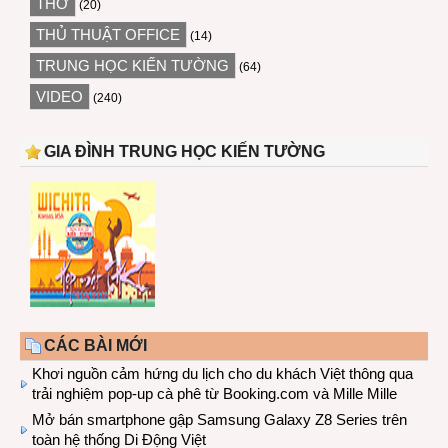
THƠ
(20)
THỦ THUẬT OFFICE
(14)
TRUNG HỌC KIẾN TƯỜNG
(64)
VIDEO
(240)
GIA ĐÌNH TRUNG HỌC KIẾN TƯỜNG
CÁC BÀI MỚI
Khơi nguồn cảm hứng du lịch cho du khách Việt thông qua
trải nghiệm pop-up cà phê từ Booking.com và Mille Mille
Mở bán smartphone gập Samsung Galaxy Z8 Series trên
toàn hệ thống Di Động Việt