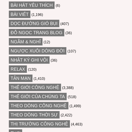
BÀI HÁT YÊU THÍCH
(6)
BÀI VIẾT
(1,196)
DỌC ĐƯỜNG GIÓ BỤI
(407)
ĐỖ NGỌC TRANG BLOG
(36)
NGẪM & NGHĨ
(12)
NGƯỢC XUÔI DÒNG ĐỜI
(107)
NHẬT KÝ GHI VỘI
(36)
RELAX
(120)
TẢN MẠN
(1,410)
THẾ GIỚI CÔNG NGHỆ
(3,388)
THẾ GIỚI CỦA CHÚNG TA
(518)
THEO DÒNG CÔNG NGHỆ
(1,499)
THEO DÒNG THỜI SỰ
(2,422)
THỊ TRƯỜNG CÔNG NGHỆ
(4,463)