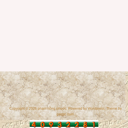
Copyright © 2026 phạm hồng phước. Powered by
Wordpress
, Theme by
gazpo.com
.