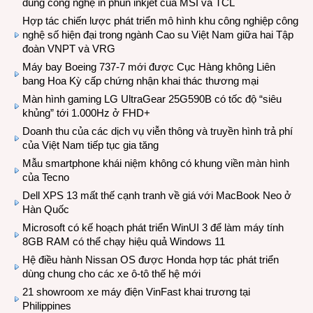
dùng công nghệ in phun inkjet của MSI và TCL
Hợp tác chiến lược phát triển mô hình khu công nghiệp công
nghệ số hiện đại trong ngành Cao su Việt Nam giữa hai Tập
đoàn VNPT và VRG
Máy bay Boeing 737-7 mới được Cục Hàng không Liên
bang Hoa Kỳ cấp chứng nhận khai thác thương mại
Màn hình gaming LG UltraGear 25G590B có tốc độ “siêu
khủng” tới 1.000Hz ở FHD+
Doanh thu của các dịch vụ viễn thông và truyền hình trả phí
của Việt Nam tiếp tục gia tăng
Mẫu smartphone khái niệm không có khung viền màn hình
của Tecno
Dell XPS 13 mất thế cạnh tranh về giá với MacBook Neo ở
Hàn Quốc
Microsoft có kế hoạch phát triển WinUI 3 để làm máy tính
8GB RAM có thể chạy hiệu quả Windows 11
Hệ điều hành Nissan OS được Honda hợp tác phát triển
dùng chung cho các xe ô-tô thế hệ mới
21 showroom xe máy điện VinFast khai trương tại
Philippines