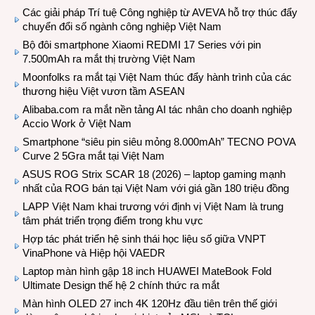
Các giải pháp Trí tuệ Công nghiệp từ AVEVA hỗ trợ thúc đẩy
chuyển đổi số ngành công nghiệp Việt Nam
Bộ đôi smartphone Xiaomi REDMI 17 Series với pin
7.500mAh ra mắt thị trường Việt Nam
Moonfolks ra mắt tại Việt Nam thúc đẩy hành trình của các
thương hiệu Việt vươn tầm ASEAN
Alibaba.com ra mắt nền tảng AI tác nhân cho doanh nghiệp
Accio Work ở Việt Nam
Smartphone “siêu pin siêu mỏng 8.000mAh” TECNO POVA
Curve 2 5Gra mắt tại Việt Nam
ASUS ROG Strix SCAR 18 (2026) – laptop gaming mạnh
nhất của ROG bán tại Việt Nam với giá gần 180 triệu đồng
LAPP Việt Nam khai trương với định vị Việt Nam là trung
tâm phát triển trọng điểm trong khu vực
Hợp tác phát triển hệ sinh thái học liệu số giữa VNPT
VinaPhone và Hiệp hội VAEDR
Laptop màn hình gập 18 inch HUAWEI MateBook Fold
Ultimate Design thế hệ 2 chính thức ra mắt
Màn hình OLED 27 inch 4K 120Hz đầu tiên trên thế giới