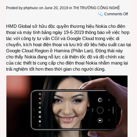
Posted by
phphuoc
on June 20, 2019 in
THỊ TRƯỜNG CÔNG NGHỆ
on
Comments Off
HMD
HMD Global sở hữu độc quyền thương hiệu Nokia cho điện
Globa
thoại và máy tính bảng ngày 19-6-2019 thông báo về việc hợp
chuy
tác với công ty tư vấn CGI và Google Cloud trong việc di
trung
chuyển, kích hoạt điện thoại và lưu trữ dữ liệu hiệu suất cao tại
tâm
Google Cloud Region ở Hamina (Phần Lan). Động thái này
dữ
cho thấy Nokia đang nỗ lực cải thiện tốc độ và độ chính xác
liệu
của các thiết bị cung cấp cho điện thoại Nokia nhằm mang lại
Noki
trải nghiệm tốt hơn theo thời gian cho người dùng.
sang
Goog
Clou
Châu
Âu