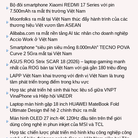
Bộ đôi smartphone Xiaomi REDMI 17 Series với pin
7.500mAh ra mắt thị trường Việt Nam
Moonfolks ra mắt tại Việt Nam thúc đẩy hành trình của các
thương hiệu Việt vươn tầm ASEAN
Alibaba.com ra mắt nền tảng AI tác nhân cho doanh nghiệp
Accio Work ở Việt Nam
Smartphone “siêu pin siêu mỏng 8.000mAh” TECNO POVA
Curve 2 5Gra mắt tại Việt Nam
ASUS ROG Strix SCAR 18 (2026) – laptop gaming mạnh
nhất của ROG bán tại Việt Nam với giá gần 180 triệu đồng
LAPP Việt Nam khai trương với định vị Việt Nam là trung
tâm phát triển trọng điểm trong khu vực
Hợp tác phát triển hệ sinh thái học liệu số giữa VNPT
VinaPhone và Hiệp hội VAEDR
Laptop màn hình gập 18 inch HUAWEI MateBook Fold
Ultimate Design thế hệ 2 chính thức ra mắt
Màn hình OLED 27 inch 4K 120Hz đầu tiên trên thế giới
dùng công nghệ in phun inkjet của MSI và TCL
Hợp tác chiến lược phát triển mô hình khu công nghiệp công