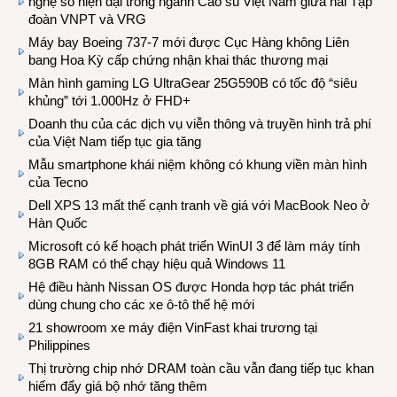
nghệ số hiện đại trong ngành Cao su Việt Nam giữa hai Tập
đoàn VNPT và VRG
Máy bay Boeing 737-7 mới được Cục Hàng không Liên
bang Hoa Kỳ cấp chứng nhận khai thác thương mại
Màn hình gaming LG UltraGear 25G590B có tốc độ “siêu
khủng” tới 1.000Hz ở FHD+
Doanh thu của các dịch vụ viễn thông và truyền hình trả phí
của Việt Nam tiếp tục gia tăng
Mẫu smartphone khái niệm không có khung viền màn hình
của Tecno
Dell XPS 13 mất thế cạnh tranh về giá với MacBook Neo ở
Hàn Quốc
Microsoft có kế hoạch phát triển WinUI 3 để làm máy tính
8GB RAM có thể chạy hiệu quả Windows 11
Hệ điều hành Nissan OS được Honda hợp tác phát triển
dùng chung cho các xe ô-tô thế hệ mới
21 showroom xe máy điện VinFast khai trương tại
Philippines
Thị trường chip nhớ DRAM toàn cầu vẫn đang tiếp tục khan
hiếm đẩy giá bộ nhớ tăng thêm