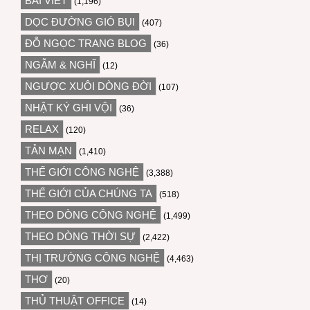
BÀI VIẾT
(1,196)
DỌC ĐƯỜNG GIÓ BỤI
(407)
ĐỖ NGỌC TRANG BLOG
(36)
NGẪM & NGHĨ
(12)
NGƯỢC XUÔI DÒNG ĐỜI
(107)
NHẬT KÝ GHI VỘI
(36)
RELAX
(120)
TẢN MẠN
(1,410)
THẾ GIỚI CÔNG NGHỆ
(3,388)
THẾ GIỚI CỦA CHÚNG TA
(518)
THEO DÒNG CÔNG NGHỆ
(1,499)
THEO DÒNG THỜI SỰ
(2,422)
THỊ TRƯỜNG CÔNG NGHỆ
(4,463)
THƠ
(20)
THỦ THUẬT OFFICE
(14)