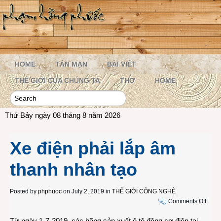
HOME
TẢN MẠN
BÀI VIẾT
THẾ GIỚI CỦA CHÚNG TA
THƠ
HOME
Thứ Bảy ngày 08 tháng 8 năm 2026
Xe điện phải lắp âm
thanh nhân tạo
Posted by
phphuoc
on July 2, 2019 in
THẾ GIỚI CÔNG NGHỆ
on
Comments Off
Xe
Từ ngày 1-7-2019, các hãng sản xuất ô tô động cơ điện tại
điện