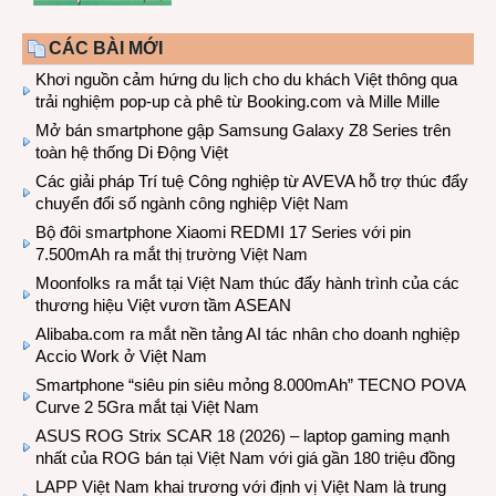
CÁC BÀI MỚI
Khơi nguồn cảm hứng du lịch cho du khách Việt thông qua
trải nghiệm pop-up cà phê từ Booking.com và Mille Mille
Mở bán smartphone gập Samsung Galaxy Z8 Series trên
toàn hệ thống Di Động Việt
Các giải pháp Trí tuệ Công nghiệp từ AVEVA hỗ trợ thúc đẩy
chuyển đổi số ngành công nghiệp Việt Nam
Bộ đôi smartphone Xiaomi REDMI 17 Series với pin
7.500mAh ra mắt thị trường Việt Nam
Moonfolks ra mắt tại Việt Nam thúc đẩy hành trình của các
thương hiệu Việt vươn tầm ASEAN
Alibaba.com ra mắt nền tảng AI tác nhân cho doanh nghiệp
Accio Work ở Việt Nam
Smartphone “siêu pin siêu mỏng 8.000mAh” TECNO POVA
Curve 2 5Gra mắt tại Việt Nam
ASUS ROG Strix SCAR 18 (2026) – laptop gaming mạnh
nhất của ROG bán tại Việt Nam với giá gần 180 triệu đồng
LAPP Việt Nam khai trương với định vị Việt Nam là trung