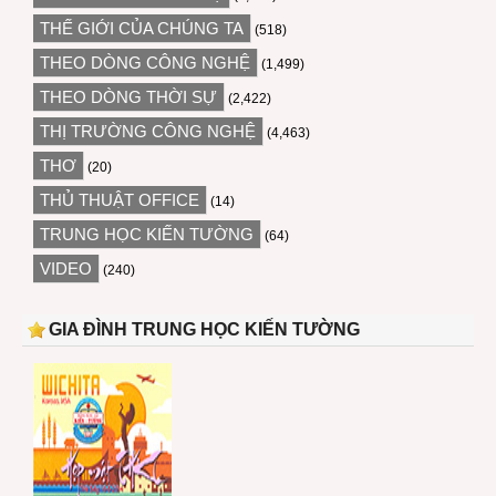
THẾ GIỚI CỦA CHÚNG TA
(518)
THEO DÒNG CÔNG NGHỆ
(1,499)
THEO DÒNG THỜI SỰ
(2,422)
THỊ TRƯỜNG CÔNG NGHỆ
(4,463)
THƠ
(20)
THỦ THUẬT OFFICE
(14)
TRUNG HỌC KIẾN TƯỜNG
(64)
VIDEO
(240)
GIA ĐÌNH TRUNG HỌC KIẾN TƯỜNG