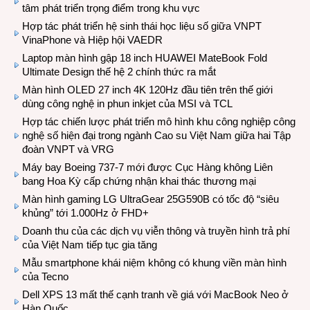
tâm phát triển trọng điểm trong khu vực
Hợp tác phát triển hệ sinh thái học liệu số giữa VNPT
VinaPhone và Hiệp hội VAEDR
Laptop màn hình gập 18 inch HUAWEI MateBook Fold
Ultimate Design thế hệ 2 chính thức ra mắt
Màn hình OLED 27 inch 4K 120Hz đầu tiên trên thế giới
dùng công nghệ in phun inkjet của MSI và TCL
Hợp tác chiến lược phát triển mô hình khu công nghiệp công
nghệ số hiện đại trong ngành Cao su Việt Nam giữa hai Tập
đoàn VNPT và VRG
Máy bay Boeing 737-7 mới được Cục Hàng không Liên
bang Hoa Kỳ cấp chứng nhận khai thác thương mại
Màn hình gaming LG UltraGear 25G590B có tốc độ “siêu
khủng” tới 1.000Hz ở FHD+
Doanh thu của các dịch vụ viễn thông và truyền hình trả phí
của Việt Nam tiếp tục gia tăng
Mẫu smartphone khái niệm không có khung viền màn hình
của Tecno
Dell XPS 13 mất thế cạnh tranh về giá với MacBook Neo ở
Hàn Quốc