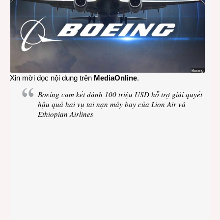
tai
nạn
máy
bay
của
Lion
Air
và
Xin mời đọc nội dung trên
MediaOnline
.
Ethio
Airlin
Boeing cam kết dành 100 triệu USD hỗ trợ giải quyết
hậu quả hai vụ tai nạn máy bay của Lion Air và
Ethiopian Airlines