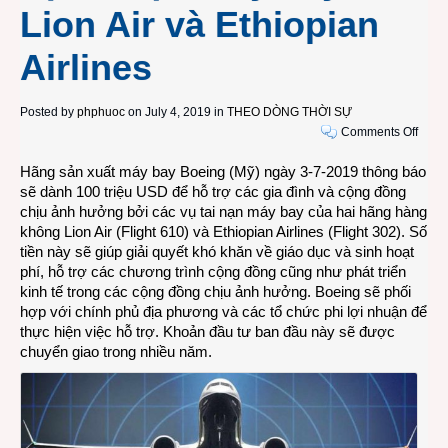
Lion Air và Ethiopian
Airlines
Posted by
phphuoc
on July 4, 2019 in
THEO DÒNG THỜI SỰ
on
Comments Off
Boei
Hãng sản xuất máy bay Boeing (Mỹ) ngày 3-7-2019 thông báo
cam
sẽ dành 100 triệu USD để hỗ trợ các gia đình và cộng đồng
kết
chịu ảnh hưởng bởi các vụ tai nạn máy bay của hai hãng hàng
dành
không Lion Air (Flight 610) và Ethiopian Airlines (Flight 302). Số
100
tiền này sẽ giúp giải quyết khó khăn về giáo dục và sinh hoạt
triệu
phí, hỗ trợ các chương trình cộng đồng cũng như phát triển
USD
kinh tế trong các cộng đồng chịu ảnh hưởng. Boeing sẽ phối
hỗ
hợp với chính phủ địa phương và các tổ chức phi lợi nhuận để
trợ
thực hiện việc hỗ trợ. Khoản đầu tư ban đầu này sẽ được
giải
chuyển giao trong nhiều năm.
quyết
hậu
quả
hai
vụ