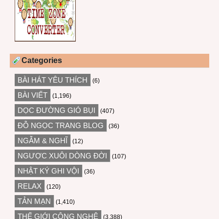
Categories
BÀI HÁT YÊU THÍCH
(6)
BÀI VIẾT
(1,196)
DỌC ĐƯỜNG GIÓ BỤI
(407)
ĐỖ NGỌC TRANG BLOG
(36)
NGẪM & NGHĨ
(12)
NGƯỢC XUÔI DÒNG ĐỜI
(107)
NHẬT KÝ GHI VỘI
(36)
RELAX
(120)
TẢN MẠN
(1,410)
THẾ GIỚI CÔNG NGHỆ
(3,388)