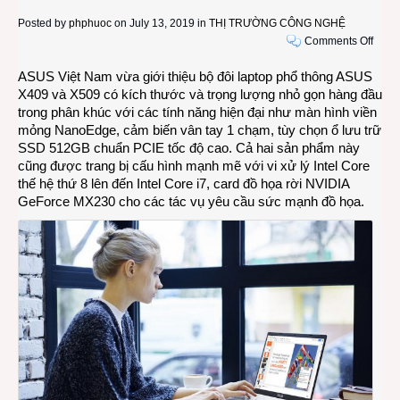
Posted by
phphuoc
on July 13, 2019 in
THỊ TRƯỜNG CÔNG NGHỆ
on
Comments Off
Lapt
ASUS Việt Nam vừa giới thiệu bộ đôi laptop phổ thông ASUS
ASU
X409 và X509 có kích thước và trọng lượng nhỏ gọn hàng đầu
X409
trong phân khúc với các tính năng hiện đại như màn hình viền
và
mỏng NanoEdge, cảm biến vân tay 1 chạm, tùy chọn ổ lưu trữ
X509
SSD 512GB chuẩn PCIE tốc độ cao. Cả hai sản phẩm này
mạnh
cũng được trang bị cấu hình mạnh mẽ với vi xử lý Intel Core
mẽ
thế hệ thứ 8 lên đến Intel Core i7, card đồ họa rời NVIDIA
nhưn
GeForce MX230 cho các tác vụ yêu cầu sức mạnh đồ họa.
nhỏ
gọn
hàng
đầu
phân
khúc