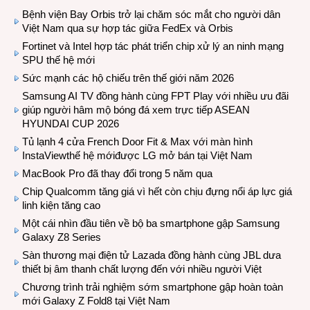
Bệnh viện Bay Orbis trở lại chăm sóc mắt cho người dân
Việt Nam qua sự hợp tác giữa FedEx và Orbis
Fortinet và Intel hợp tác phát triển chip xử lý an ninh mạng
SPU thế hệ mới
Sức mạnh các hộ chiếu trên thế giới năm 2026
Samsung AI TV đồng hành cùng FPT Play với nhiều ưu đãi
giúp người hâm mộ bóng đá xem trực tiếp ASEAN
HYUNDAI CUP 2026
Tủ lạnh 4 cửa French Door Fit & Max với màn hình
InstaViewthế hệ mớiđược LG mở bán tại Việt Nam
MacBook Pro đã thay đổi trong 5 năm qua
Chip Qualcomm tăng giá vì hết còn chịu đựng nổi áp lực giá
linh kiện tăng cao
Một cái nhìn đầu tiên về bộ ba smartphone gập Samsung
Galaxy Z8 Series
Sàn thương mại điện tử Lazada đồng hành cùng JBL dưa
thiết bị âm thanh chất lượng đến với nhiều người Việt
Chương trình trải nghiệm sớm smartphone gập hoàn toàn
mới Galaxy Z Fold8 tại Việt Nam