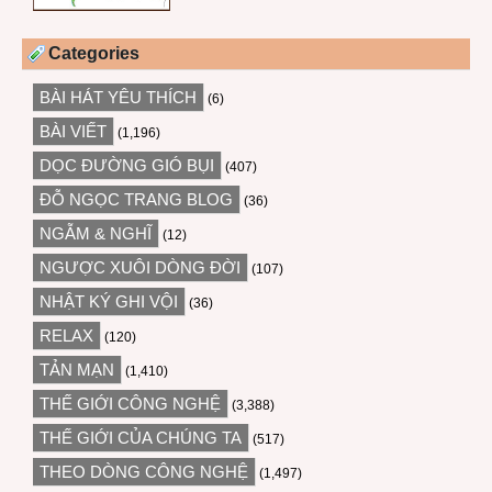
Categories
BÀI HÁT YÊU THÍCH
(6)
BÀI VIẾT
(1,196)
DỌC ĐƯỜNG GIÓ BỤI
(407)
ĐỖ NGỌC TRANG BLOG
(36)
NGẪM & NGHĨ
(12)
NGƯỢC XUÔI DÒNG ĐỜI
(107)
NHẬT KÝ GHI VỘI
(36)
RELAX
(120)
TẢN MẠN
(1,410)
THẾ GIỚI CÔNG NGHỆ
(3,388)
THẾ GIỚI CỦA CHÚNG TA
(517)
THEO DÒNG CÔNG NGHỆ
(1,497)