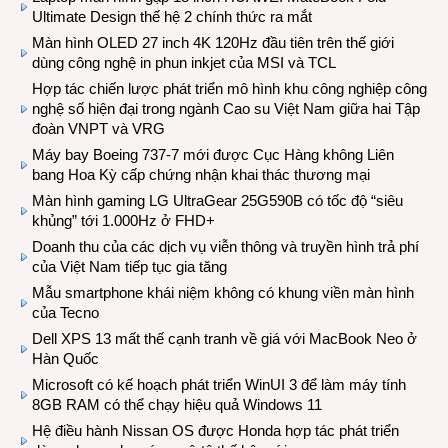
Ultimate Design thế hệ 2 chính thức ra mắt
Màn hình OLED 27 inch 4K 120Hz đầu tiên trên thế giới
dùng công nghệ in phun inkjet của MSI và TCL
Hợp tác chiến lược phát triển mô hình khu công nghiệp công
nghệ số hiện đại trong ngành Cao su Việt Nam giữa hai Tập
đoàn VNPT và VRG
Máy bay Boeing 737-7 mới được Cục Hàng không Liên
bang Hoa Kỳ cấp chứng nhận khai thác thương mại
Màn hình gaming LG UltraGear 25G590B có tốc độ “siêu
khủng” tới 1.000Hz ở FHD+
Doanh thu của các dịch vụ viễn thông và truyền hình trả phí
của Việt Nam tiếp tục gia tăng
Mẫu smartphone khái niệm không có khung viền màn hình
của Tecno
Dell XPS 13 mất thế cạnh tranh về giá với MacBook Neo ở
Hàn Quốc
Microsoft có kế hoạch phát triển WinUI 3 để làm máy tính
8GB RAM có thể chạy hiệu quả Windows 11
Hệ điều hành Nissan OS được Honda hợp tác phát triển