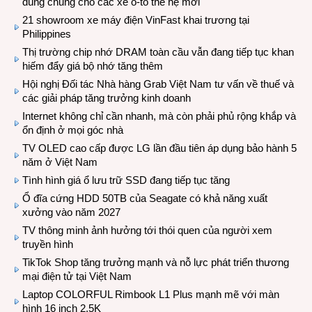
dùng chung cho các xe ô-tô thế hệ mới
21 showroom xe máy điện VinFast khai trương tại
Philippines
Thị trường chip nhớ DRAM toàn cầu vẫn đang tiếp tục khan
hiếm đẩy giá bộ nhớ tăng thêm
Hội nghị Đối tác Nhà hàng Grab Việt Nam tư vấn về thuế và
các giải pháp tăng trưởng kinh doanh
Internet không chỉ cần nhanh, mà còn phải phủ rộng khắp và
ổn định ở mọi góc nhà
TV OLED cao cấp được LG lần đầu tiên áp dụng bảo hành 5
năm ở Việt Nam
Tình hình giá ổ lưu trữ SSD đang tiếp tục tăng
Ổ đĩa cứng HDD 50TB của Seagate có khả năng xuất
xưởng vào năm 2027
TV thông minh ảnh hưởng tới thói quen của người xem
truyền hình
TikTok Shop tăng trưởng mạnh và nỗ lực phát triển thương
mại điện tử tại Việt Nam
Laptop COLORFUL Rimbook L1 Plus mạnh mẽ với màn
hình 16 inch 2.5K