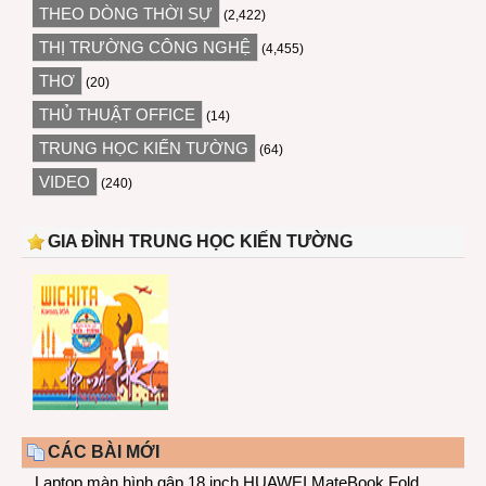
THEO DÒNG THỜI SỰ
(2,422)
THỊ TRƯỜNG CÔNG NGHỆ
(4,455)
THƠ
(20)
THỦ THUẬT OFFICE
(14)
TRUNG HỌC KIẾN TƯỜNG
(64)
VIDEO
(240)
GIA ĐÌNH TRUNG HỌC KIẾN TƯỜNG
CÁC BÀI MỚI
Laptop màn hình gập 18 inch HUAWEI MateBook Fold