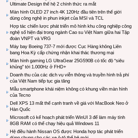
Ultimate Design thế hệ 2 chính thức ra mắt
Màn hình OLED 27 inch 4K 120Hz đầu tiên trên thế giới
dùng công nghệ in phun inkjet của MSI và TCL
Hợp tác chiến lược phát triển mô hình khu công nghiệp công
nghệ số hiện đại trong ngành Cao su Việt Nam giữa hai Tập
đoàn VNPT và VRG
Máy bay Boeing 737-7 mới được Cục Hàng không Liên
bang Hoa Kỳ cấp chứng nhận khai thác thương mại
Màn hình gaming LG UltraGear 25G590B có tốc độ “siêu
khủng” tới 1.000Hz ở FHD+
Doanh thu của các dịch vụ viễn thông và truyền hình trả phí
của Việt Nam tiếp tục gia tăng
Mẫu smartphone khái niệm không có khung viền màn hình
của Tecno
Dell XPS 13 mất thế cạnh tranh về giá với MacBook Neo ở
Hàn Quốc
Microsoft có kế hoạch phát triển WinUI 3 để làm máy tính
8GB RAM có thể chạy hiệu quả Windows 11
Hệ điều hành Nissan OS được Honda hợp tác phát triển
dùng chung cho các xe ô-tô thế hệ mới