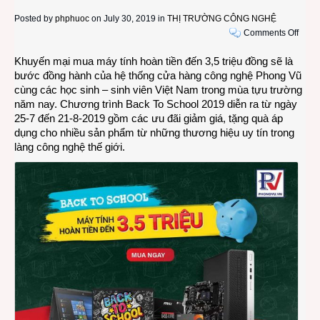
Posted by
phphuoc
on July 30, 2019 in
THỊ TRƯỜNG CÔNG NGHỆ
on
Comments Off
Phon
Khuyến mại mua máy tính hoàn tiền đến 3,5 triệu đồng sẽ là
Vũ
bước đồng hành của hệ thống cửa hàng công nghệ Phong Vũ
khuy
cùng các học sinh – sinh viên Việt Nam trong mùa tựu trường
mại
năm nay. Chương trình Back To School 2019 diễn ra từ ngày
đặc
25-7 đến 21-8-2019 gồm các ưu đãi giảm giá, tặng quà áp
biệt
dụng cho nhiều sản phẩm từ những thương hiệu uy tín trong
nhân
làng công nghệ thế giới.
mùa
tựu
trườn
Back
To
Scho
2019