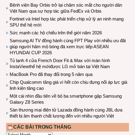
Bệnh viện Bay Orbis trở lại chăm sóc mắt cho người dân
Việt Nam qua sự hợp tác giữa FedEx và Orbis
Fortinet và Intel hợp tác phát triển chip xử lý an ninh mạng
SPU thế hệ mới
Sức mạnh các hộ chiếu trên thế giới năm 2026
Samsung AI TV đồng hành cùng FPT Play với nhiều ưu đãi
giúp người hâm mộ bóng đá xem trực tiếp ASEAN
HYUNDAI CUP 2026
Tủ lạnh 4 cửa French Door Fit & Max với màn hình
InstaViewthế hệ mớiđược LG mở bán tại Việt Nam
MacBook Pro đã thay đổi trong 5 năm qua
Chip Qualcomm tăng giá vì hết còn chịu đựng nổi áp lực giá
linh kiện tăng cao
Một cái nhìn đầu tiên về bộ ba smartphone gập Samsung
Galaxy Z8 Series
Sàn thương mại điện tử Lazada đồng hành cùng JBL dưa
thiết bị âm thanh chất lượng đến với nhiều người Việt
CÁC BÀI TRONG THÁNG
CÁC