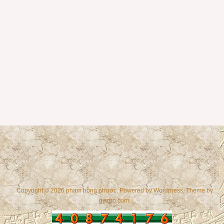
Copyright © 2026 phạm hồng phước. Powered by
Wordpress
, Theme by
gazpo.com
.