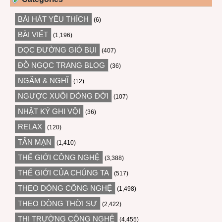
BÀI HÁT YÊU THÍCH
(6)
BÀI VIẾT
(1,196)
DỌC ĐƯỜNG GIÓ BỤI
(407)
ĐỖ NGỌC TRANG BLOG
(36)
NGẪM & NGHĨ
(12)
NGƯỢC XUÔI DÒNG ĐỜI
(107)
NHẬT KÝ GHI VỘI
(36)
RELAX
(120)
TẢN MẠN
(1,410)
THẾ GIỚI CÔNG NGHỆ
(3,388)
THẾ GIỚI CỦA CHÚNG TA
(517)
THEO DÒNG CÔNG NGHỆ
(1,498)
THEO DÒNG THỜI SỰ
(2,422)
THỊ TRƯỜNG CÔNG NGHỆ
(4,455)