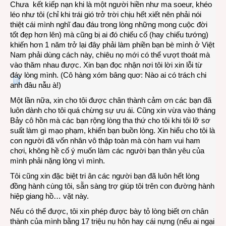
Chưa kết kiếp nạn khi là một người hiền như ma soeur, khéo
léo như tôi (chỉ khi trái gió trở trời chịu hết xiết nên phải nói
thiệt cái mình nghĩ đau đáu trong lòng những mong cuộc đời
tốt đẹp hơn lên) mà cũng bị ai đó chiếu cố (hay chiếu tướng)
khiến hơn 1 năm trở lại đây phải làm phiền bạn bè mình ở Việt
Nam phải dùng cách này, chiêu nọ mới có thể vượt thoát mà
vào thăm nhau được. Xin bạn đọc nhận nơi tôi lời xin lỗi từ
đáy lòng mình. (Cô hàng xóm bâng quơ: Nào ai có trách chi
anh đâu nẫu à!)
Một lần nữa, xin cho tôi được chân thành cảm ơn các bạn đã
luôn dành cho tôi quá chừng sự ưu ái. Cũng xin vừa vào tháng
Bảy cô hồn mà các bạn rộng lòng tha thứ cho tôi khi tôi lỡ sơ
suất làm gì mạo phạm, khiến bạn buồn lòng. Xin hiểu cho tôi là
con người đã vốn nhân vô thập toàn mà còn ham vui ham
chơi, không hề cố ý muốn làm các người bạn thân yêu của
mình phải nặng lòng vì mình.
Tôi cũng xin đặc biệt tri ân các người bạn đã luôn hết lòng
đồng hành cùng tôi, sẵn sàng trợ giúp tôi trên con đường hành
hiệp giang hồ… vặt này.
Nếu có thể được, tôi xin phép được bày tỏ lòng biết ơn chân
thành của mình bằng 17 triệu nụ hôn hay cái nựng (nếu ai ngại