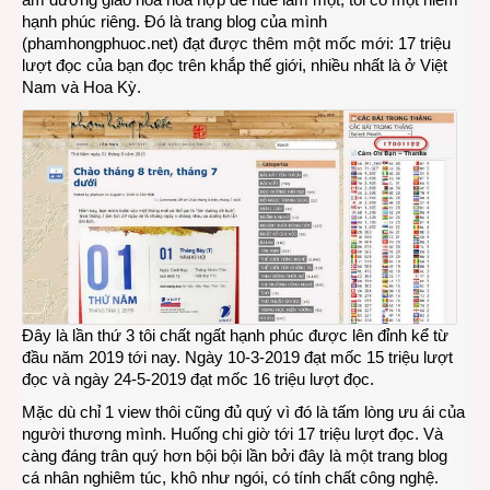
hạnh phúc riêng. Đó là trang blog của mình
hôn
(phamhongphuoc.net) đạt được thêm một mốc mới: 17 triệu
và
lượt đọc của bạn đọc trên khắp thế giới, nhiều nhất là ở Việt
cái
Nam và Hoa Kỳ.
nựng
cảm
ơn
bạn
Đây là lần thứ 3 tôi chất ngất hạnh phúc được lên đỉnh kể từ
đầu năm 2019 tới nay. Ngày 10-3-2019 đạt mốc 15 triệu lượt
đọc và ngày 24-5-2019 đạt mốc 16 triệu lượt đọc.
Mặc dù chỉ 1 view thôi cũng đủ quý vì đó là tấm lòng ưu ái của
người thương mình. Huống chi giờ tới 17 triệu lượt đọc. Và
càng đáng trân quý hơn bội bội lần bởi đây là một trang blog
cá nhân nghiêm túc, khô như ngói, có tính chất công nghệ.