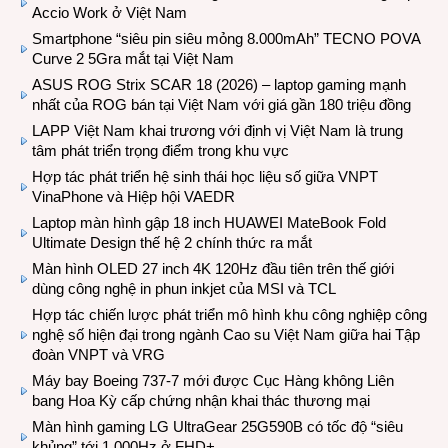
Accio Work ở Việt Nam
Smartphone “siêu pin siêu mỏng 8.000mAh” TECNO POVA
Curve 2 5Gra mắt tại Việt Nam
ASUS ROG Strix SCAR 18 (2026) – laptop gaming mạnh
nhất của ROG bán tại Việt Nam với giá gần 180 triệu đồng
LAPP Việt Nam khai trương với định vị Việt Nam là trung
tâm phát triển trọng điểm trong khu vực
Hợp tác phát triển hệ sinh thái học liệu số giữa VNPT
VinaPhone và Hiệp hội VAEDR
Laptop màn hình gập 18 inch HUAWEI MateBook Fold
Ultimate Design thế hệ 2 chính thức ra mắt
Màn hình OLED 27 inch 4K 120Hz đầu tiên trên thế giới
dùng công nghệ in phun inkjet của MSI và TCL
Hợp tác chiến lược phát triển mô hình khu công nghiệp công
nghệ số hiện đại trong ngành Cao su Việt Nam giữa hai Tập
đoàn VNPT và VRG
Máy bay Boeing 737-7 mới được Cục Hàng không Liên
bang Hoa Kỳ cấp chứng nhận khai thác thương mại
Màn hình gaming LG UltraGear 25G590B có tốc độ “siêu
khủng” tới 1.000Hz ở FHD+