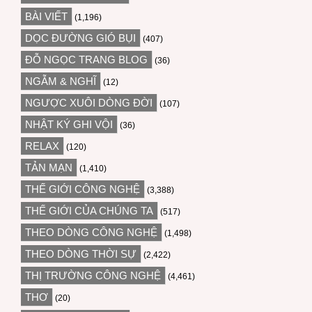
BÀI VIẾT
(1,196)
DỌC ĐƯỜNG GIÓ BỤI
(407)
ĐỖ NGỌC TRANG BLOG
(36)
NGẪM & NGHĨ
(12)
NGƯỢC XUÔI DÒNG ĐỜI
(107)
NHẬT KÝ GHI VỘI
(36)
RELAX
(120)
TẢN MẠN
(1,410)
THẾ GIỚI CÔNG NGHỆ
(3,388)
THẾ GIỚI CỦA CHÚNG TA
(517)
THEO DÒNG CÔNG NGHỆ
(1,498)
THEO DÒNG THỜI SỰ
(2,422)
THỊ TRƯỜNG CÔNG NGHỆ
(4,461)
THƠ
(20)