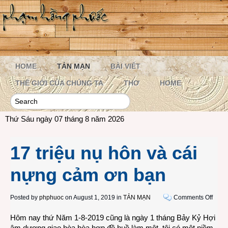
HOME
TẢN MẠN
BÀI VIẾT
THẾ GIỚI CỦA CHÚNG TA
THƠ
HOME
Thứ Sáu ngày 07 tháng 8 năm 2026
17 triệu nụ hôn và cái
nựng cảm ơn bạn
on
Posted by
phphuoc
on August 1, 2019 in
TẢN MẠN
Comments Off
17
Hôm nay thứ Năm 1-8-2019 cũng là ngày 1 tháng Bảy Kỷ Hợi
triệu
âm dương giao hòa hòa hợp đề huề làm một, tôi có một niềm
nụ