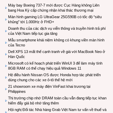
Máy bay Boeing 737-7 mới được Cục Hàng không Liên
bang Hoa Kỳ cấp chứng nhận khai thác thương mại
Màn hình gaming LG UltraGear 25G590B có tốc độ “siêu
khủng” tới 1.000Hz ở FHD+
Doanh thu của các dịch vụ viễn thông và truyền hình trả phí
của Việt Nam tiếp tục gia tăng
Mẫu smartphone khái niệm không có khung viền màn hình
của Tecno
Dell XPS 13 mất thế cạnh tranh về giá với MacBook Neo ở
Hàn Quốc
Microsoft có kế hoạch phát triển WinUI 3 để làm máy tính
8GB RAM có thể chạy hiệu quả Windows 11
Hệ điều hành Nissan OS được Honda hợp tác phát triển
dùng chung cho các xe ô-tô thế hệ mới
21 showroom xe máy điện VinFast khai trương tại
Philippines
Thị trường chip nhớ DRAM toàn cầu vẫn đang tiếp tục khan
hiếm đẩy giá bộ nhớ tăng thêm
Hội nghị Đối tác Nhà hàng Grab Việt Nam tư vấn về thuế và