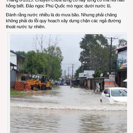
hỗng biết. Đảo ngọc Phú Quốc mò ngọc dưới nước lũ.
Quốc
cũn
Đành rằng nước nhiều là do mưa bão. Nhưng phải chăng
ngập
không phải do lỗi quy hoạch xây dựng chặn các ngả đường
thoát nước tự nhiên.