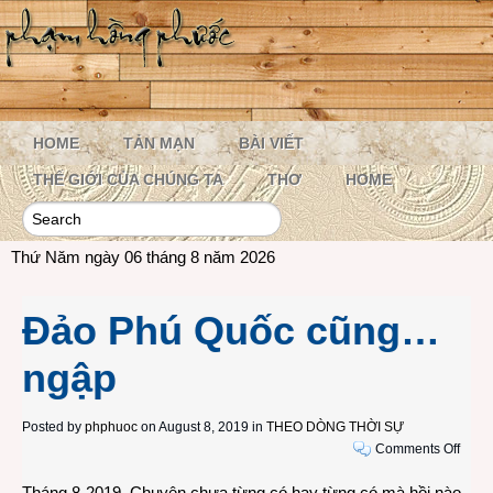
HOME
TẢN MẠN
BÀI VIẾT
THẾ GIỚI CỦA CHÚNG TA
THƠ
HOME
Thứ Năm ngày 06 tháng 8 năm 2026
Đảo Phú Quốc cũng…
ngập
Posted by
phphuoc
on August 8, 2019 in
THEO DÒNG THỜI SỰ
on
Comments Off
Đảo
Tháng 8-2019. Chuyện chưa từng có hay từng có mà hồi nào
Phú