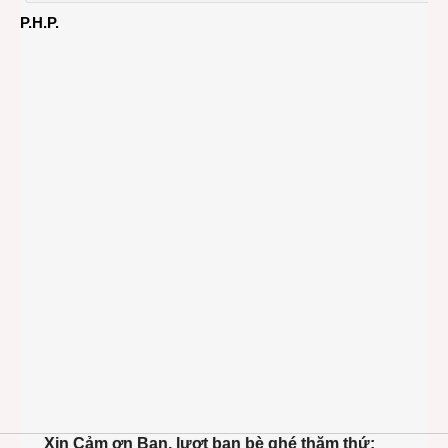
P.H.P.
Xin Cảm ơn Bạn, lượt bạn bè ghé thăm thứ: