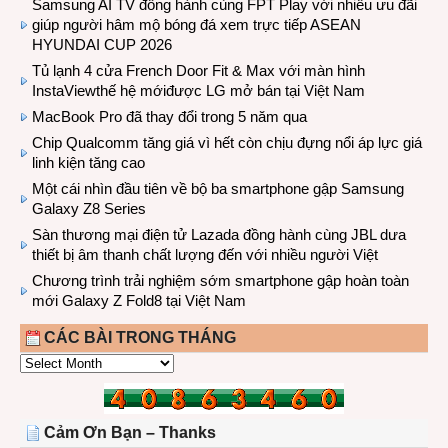
Samsung AI TV đồng hành cùng FPT Play với nhiều ưu đãi
giúp người hâm mộ bóng đá xem trực tiếp ASEAN
HYUNDAI CUP 2026
Tủ lạnh 4 cửa French Door Fit & Max với màn hình
InstaViewthế hệ mớiđược LG mở bán tại Việt Nam
MacBook Pro đã thay đổi trong 5 năm qua
Chip Qualcomm tăng giá vì hết còn chịu đựng nổi áp lực giá
linh kiện tăng cao
Một cái nhìn đầu tiên về bộ ba smartphone gập Samsung
Galaxy Z8 Series
Sàn thương mại điện tử Lazada đồng hành cùng JBL dưa
thiết bị âm thanh chất lượng đến với nhiều người Việt
Chương trình trải nghiệm sớm smartphone gập hoàn toàn
mới Galaxy Z Fold8 tại Việt Nam
CÁC BÀI TRONG THÁNG
CÁC
BÀI
TRONG
THÁNG
Cảm Ơn Bạn – Thanks