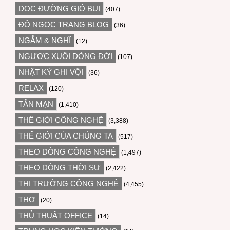
DỌC ĐƯỜNG GIÓ BỤI
(407)
ĐỖ NGỌC TRANG BLOG
(36)
NGẪM & NGHĨ
(12)
NGƯỢC XUÔI DÒNG ĐỜI
(107)
NHẬT KÝ GHI VỘI
(36)
RELAX
(120)
TẢN MẠN
(1,410)
THẾ GIỚI CÔNG NGHỆ
(3,388)
THẾ GIỚI CỦA CHÚNG TA
(517)
THEO DÒNG CÔNG NGHỆ
(1,497)
THEO DÒNG THỜI SỰ
(2,422)
THỊ TRƯỜNG CÔNG NGHỆ
(4,455)
THƠ
(20)
THỦ THUẬT OFFICE
(14)