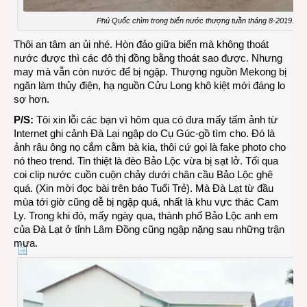
Phú Quốc chìm trong biển nước thượng tuần tháng 8-2019. (Ng
Thôi an tâm an ủi nhé. Hòn đảo giữa biển mà không thoát
nước được thì các đô thị đồng bằng thoát sao được. Nhưng
may mà vẫn còn nước để bị ngập. Thượng nguồn Mekong bị
ngăn làm thủy điện, hạ nguồn Cửu Long khô kiệt mới đáng lo
sợ hơn.
P/S:
Tôi xin lỗi các bạn vì hôm qua có đưa mấy tấm ảnh từ
Internet ghi cảnh Đà Lại ngập do Cụ Gúc-gồ tìm cho. Đó là
ảnh râu ông nọ cắm cằm bà kia, thôi cứ gọi là fake photo cho
nó theo trend. Tin thiệt là đèo Bảo Lộc vừa bị sạt lở. Tối qua
coi clip nước cuồn cuộn chảy dưới chân cầu Bảo Lộc ghê
quá. (Xin mời đọc bài trên
báo Tuổi Trẻ
). Mà Đà Lạt từ đầu
mùa tới giờ cũng dễ bị ngập quá, nhất là khu vực thác Cam
Ly. Trong khi đó, mấy ngày qua, thành phố Bảo Lộc anh em
của Đà Lạt ở tỉnh Lâm Đồng cũng ngập nặng sau những trận
mưa.