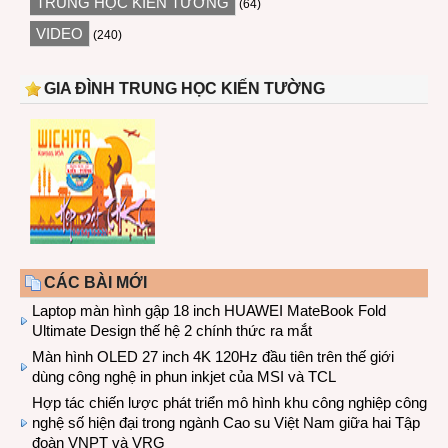
TRUNG HỌC KIẾN TƯỜNG
(64)
VIDEO
(240)
GIA ĐÌNH TRUNG HỌC KIẾN TƯỜNG
CÁC BÀI MỚI
Laptop màn hình gập 18 inch HUAWEI MateBook Fold
Ultimate Design thế hệ 2 chính thức ra mắt
Màn hình OLED 27 inch 4K 120Hz đầu tiên trên thế giới
dùng công nghệ in phun inkjet của MSI và TCL
Hợp tác chiến lược phát triển mô hình khu công nghiệp công
nghệ số hiện đại trong ngành Cao su Việt Nam giữa hai Tập
đoàn VNPT và VRG