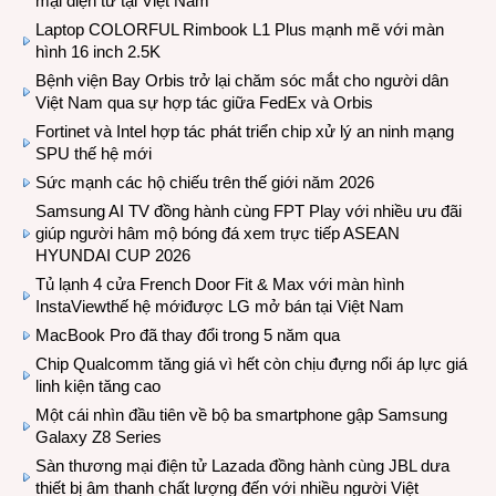
mại điện tử tại Việt Nam
Laptop COLORFUL Rimbook L1 Plus mạnh mẽ với màn
hình 16 inch 2.5K
Bệnh viện Bay Orbis trở lại chăm sóc mắt cho người dân
Việt Nam qua sự hợp tác giữa FedEx và Orbis
Fortinet và Intel hợp tác phát triển chip xử lý an ninh mạng
SPU thế hệ mới
Sức mạnh các hộ chiếu trên thế giới năm 2026
Samsung AI TV đồng hành cùng FPT Play với nhiều ưu đãi
giúp người hâm mộ bóng đá xem trực tiếp ASEAN
HYUNDAI CUP 2026
Tủ lạnh 4 cửa French Door Fit & Max với màn hình
InstaViewthế hệ mớiđược LG mở bán tại Việt Nam
MacBook Pro đã thay đổi trong 5 năm qua
Chip Qualcomm tăng giá vì hết còn chịu đựng nổi áp lực giá
linh kiện tăng cao
Một cái nhìn đầu tiên về bộ ba smartphone gập Samsung
Galaxy Z8 Series
Sàn thương mại điện tử Lazada đồng hành cùng JBL dưa
thiết bị âm thanh chất lượng đến với nhiều người Việt