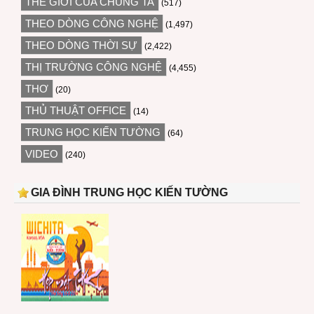
THẾ GIỚI CỦA CHÚNG TA
(517)
THEO DÒNG CÔNG NGHỆ
(1,497)
THEO DÒNG THỜI SỰ
(2,422)
THỊ TRƯỜNG CÔNG NGHỆ
(4,455)
THƠ
(20)
THỦ THUẬT OFFICE
(14)
TRUNG HỌC KIẾN TƯỜNG
(64)
VIDEO
(240)
GIA ĐÌNH TRUNG HỌC KIẾN TƯỜNG