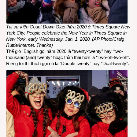
Tại sự kiện Count Down Giao thừa 2020 ở Times Square New
York City.
People celebrate the New Year in Times Square in
New York, early Wednesday, Jan. 1, 2020, (AP Photo/Craig
Ruttle/Internet. Thanks)
Thế giới English gọi năm 2020 là “twenty-twenty” hay “two-
thousand (and) twenty” hoặc thần thái hơn là “Two-oh-two-oh”.
Riêng tôi thì thích gọi nó là “Double twenty” hay “Dual-twenty”.