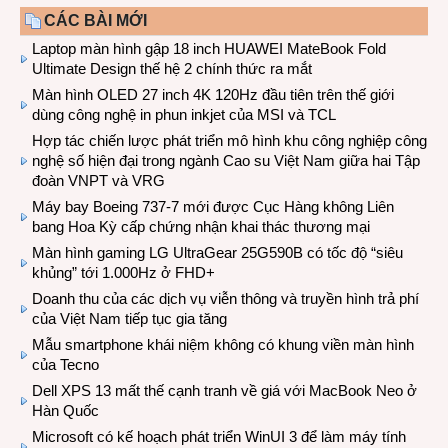
CÁC BÀI MỚI
Laptop màn hình gập 18 inch HUAWEI MateBook Fold
Ultimate Design thế hệ 2 chính thức ra mắt
Màn hình OLED 27 inch 4K 120Hz đầu tiên trên thế giới
dùng công nghệ in phun inkjet của MSI và TCL
Hợp tác chiến lược phát triển mô hình khu công nghiệp công
nghệ số hiện đại trong ngành Cao su Việt Nam giữa hai Tập
đoàn VNPT và VRG
Máy bay Boeing 737-7 mới được Cục Hàng không Liên
bang Hoa Kỳ cấp chứng nhận khai thác thương mại
Màn hình gaming LG UltraGear 25G590B có tốc độ “siêu
khủng” tới 1.000Hz ở FHD+
Doanh thu của các dịch vụ viễn thông và truyền hình trả phí
của Việt Nam tiếp tục gia tăng
Mẫu smartphone khái niệm không có khung viền màn hình
của Tecno
Dell XPS 13 mất thế cạnh tranh về giá với MacBook Neo ở
Hàn Quốc
Microsoft có kế hoạch phát triển WinUI 3 để làm máy tính