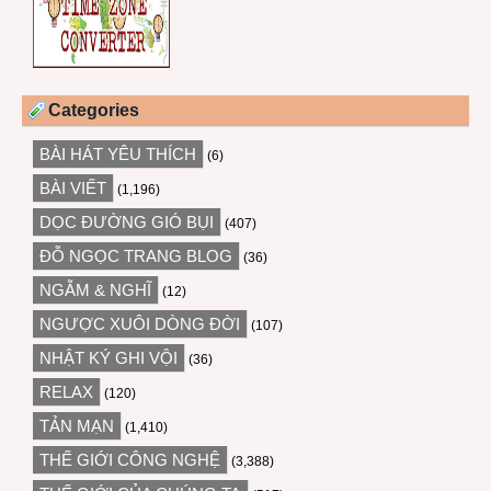
Categories
BÀI HÁT YÊU THÍCH
(6)
BÀI VIẾT
(1,196)
DỌC ĐƯỜNG GIÓ BỤI
(407)
ĐỖ NGỌC TRANG BLOG
(36)
NGẪM & NGHĨ
(12)
NGƯỢC XUÔI DÒNG ĐỜI
(107)
NHẬT KÝ GHI VỘI
(36)
RELAX
(120)
TẢN MẠN
(1,410)
THẾ GIỚI CÔNG NGHỆ
(3,388)