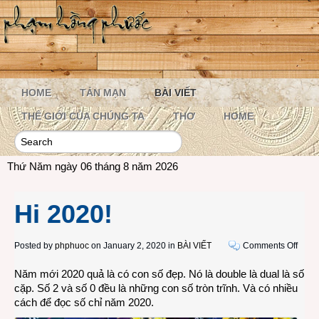
HOME
TẢN MẠN
BÀI VIẾT
THẾ GIỚI CỦA CHÚNG TA
THƠ
HOME
Thứ Năm ngày 06 tháng 8 năm 2026
Hi 2020!
on
Posted by
phphuoc
on January 2, 2020 in
BÀI VIẾT
Comments Off
Hi
Năm mới 2020 quả là có con số đẹp. Nó là double là dual là số
2020!
cặp. Số 2 và số 0 đều là những con số tròn trĩnh. Và có nhiều
cách để đọc số chỉ năm 2020.