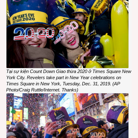
Tại sự kiện Count Down Giao thừa 2020 ở Times Square New
York City.
Revelers take part in New Year celebrations on
Times Square in New York, Tuesday, Dec. 31, 2019. (AP
Photo/Craig Ruttle/Internet. Thanks)