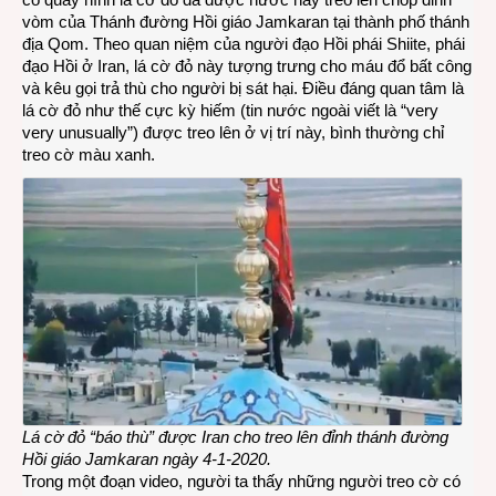
vòm của Thánh đường Hồi giáo Jamkaran tại thành phố thánh
đỏ
địa Qom. Theo quan niệm của người đạo Hồi phái Shiite, phái
kêu
đạo Hồi ở Iran, lá cờ đỏ này tượng trưng cho máu đổ bất công
gọi
và kêu gọi trả thù cho người bị sát hại. Điều đáng quan tâm là
báo
lá cờ đỏ như thế cực kỳ hiếm (tin nước ngoài viết là “very
thù
very unusually”) được treo lên ở vị trí này, bình thường chỉ
treo cờ màu xanh.
Lá cờ đỏ “báo thù” được Iran cho treo lên đỉnh thánh đường
Hồi giáo Jamkaran ngày 4-1-2020.
Trong một đoạn video, người ta thấy những người treo cờ có