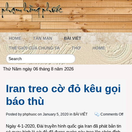
HOME
TẢN MẠN
BÀI VIẾT
THẾ GIỚI CỦA CHÚNG TA
THƠ
HOME
Thứ Năm ngày 06 tháng 8 năm 2026
Iran treo cờ đỏ kêu gọi
báo thù
on
Posted by
phphuoc
on January 5, 2020 in
BÀI VIẾT
Comments Off
Iran
Ngày 4-1-2020, Đài truyền hình quốc gia Iran đã phát bản tin
treo
có quay hình lá cờ đỏ đã được nước này treo lên chóp đỉnh
cờ