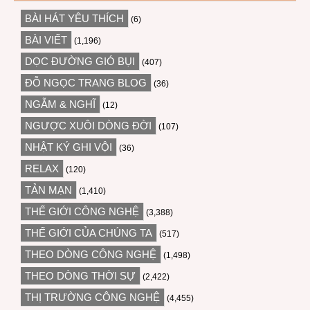
BÀI HÁT YÊU THÍCH
(6)
BÀI VIẾT
(1,196)
DỌC ĐƯỜNG GIÓ BỤI
(407)
ĐỖ NGỌC TRANG BLOG
(36)
NGẪM & NGHĨ
(12)
NGƯỢC XUÔI DÒNG ĐỜI
(107)
NHẬT KÝ GHI VỘI
(36)
RELAX
(120)
TẢN MẠN
(1,410)
THẾ GIỚI CÔNG NGHỆ
(3,388)
THẾ GIỚI CỦA CHÚNG TA
(517)
THEO DÒNG CÔNG NGHỆ
(1,498)
THEO DÒNG THỜI SỰ
(2,422)
THỊ TRƯỜNG CÔNG NGHỆ
(4,455)