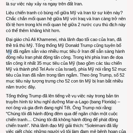
là sự việc này xảy ra ngay trên đất Iran.
Liệu chiến tranh có bùng nổ giữa Mỹ và Iran từ sự kiện này?
Chắc chắn mối quan hệ giữa Mỹ với Iraq và Iran càng trở nên
tồi tệ hơn trong khi mối quan hệ giữa 2 nước cựu thù địch này
có thể thêm khăng khít hơn.
Đại giáo chủ Ali Khamenei, nhà lãnh đạo tối cao của Iran, đã
thề trả thù Mỹ. Tổng thống Mỹ Donald Trump cũng tuyên bố
Mỹ đã ngắm sẵn vào nhiều mục tiêu ở Iran để sẵn sàng hành
động nếu Iran phát động tấn công. Trong khi phía Iran đe dọa
tấn công ít nhất 35 mục tiêu của Mỹ (bao gồm các tàu chiến
Mỹ và thành phố Tel Aviv của Israel), phía Mỹ nói rằng 52 mục
tiêu của Iran đã nằm trong tầm ngắm. Theo ông Trump, số 52
mục tiêu này tượng trưng cho 52 con tin Mỹ bị Iran bắt nhiều
năm trước đây.
Tổng thống Trump đã lên tiếng về vụ việc này trong bản tin
truyền hình từ khu nghỉ dưỡng Mar-a-Lago (bang Florida) –
nơi ông và gia đình đang nghỉ Tết. Ông Trump nói rằng:
“Chúng tôi đã hành động đêm qua để ngăn chặn một cuộc
chiến tranh… Chúng tôi đã không hành động để phát động
chiến tranh”. Nhà lãnh đạo Mỹ giải thích: “Soleimani đã lấy
việc giết chóc những người vô tội làm đam mê bệnh hoạn của