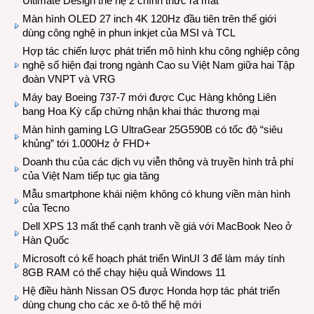
Ultimate Design thế hệ 2 chính thức ra mắt
Màn hình OLED 27 inch 4K 120Hz đầu tiên trên thế giới
dùng công nghệ in phun inkjet của MSI và TCL
Hợp tác chiến lược phát triển mô hình khu công nghiệp công
nghệ số hiện đại trong ngành Cao su Việt Nam giữa hai Tập
đoàn VNPT và VRG
Máy bay Boeing 737-7 mới được Cục Hàng không Liên
bang Hoa Kỳ cấp chứng nhận khai thác thương mại
Màn hình gaming LG UltraGear 25G590B có tốc độ “siêu
khủng” tới 1.000Hz ở FHD+
Doanh thu của các dịch vụ viễn thông và truyền hình trả phí
của Việt Nam tiếp tục gia tăng
Mẫu smartphone khái niệm không có khung viền màn hình
của Tecno
Dell XPS 13 mất thế cạnh tranh về giá với MacBook Neo ở
Hàn Quốc
Microsoft có kế hoạch phát triển WinUI 3 để làm máy tính
8GB RAM có thể chạy hiệu quả Windows 11
Hệ điều hành Nissan OS được Honda hợp tác phát triển
dùng chung cho các xe ô-tô thế hệ mới