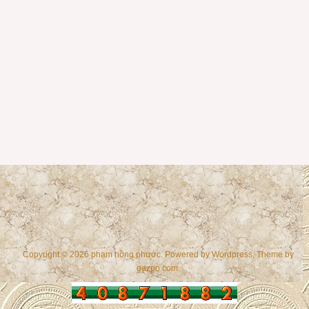
Copyright © 2026 phạm hồng phước. Powered by
Wordpress
, Theme by
gazpo.com
.