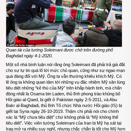
Quan tài của tướng Soleimani được chở trên đường phố
Baghdad ngày 4-1-2020.
Một số nhà bình luận nói rằng ông Soleimani đã phải trả giá đắt
cho sự tự tin quá lố tới mức chủ quan, cũng như sự ngạo mạn
quá đáng đối với Mỹ. Ông ta vẫn thường khiêu khích Mỹ. Có
lẽ ông ta không quan tâm tới những vụ đặc nhiệm Mỹ săn lùng
tiêu diệt những “kẻ thù của Mỹ” trên khắp hành tinh, mà chấn
động nhất là Osama bin Laden, thủ lĩnh phong trào khủng bố
Hồi giáo al-Qaed, bị giết ở Pakistan ngày 2-5-2011, và Abu
Bakr al-Baghdadi, thủ lĩnh Tổ chức Nhà nước Hồi giáo (IS) bị
giết tại Syria ngày 26-10-2019. Thậm chí phải nói cho chính
xác là “Mỹ chưa tiêu diệt” chứ không phải là “Mỹ không thể
tiêu diệt”. Việc viên tướng Soleimani của Iran bị Mỹ hạ sát tại
Iraq mở ra nhiều suy nghĩ, nhưng chắc chắn là tốt cho Mỹ hơn