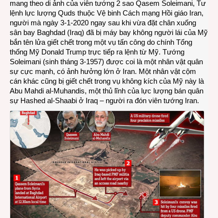
mang theo di ảnh của viên tướng 2 sao Qasem Soleimani, Tư
lệnh lực lượng Quds thuộc Vệ binh Cách mạng Hồi giáo Iran,
người mà ngày 3-1-2020 ngay sau khi vừa đặt chân xuống
sân bay Baghdad (Iraq) đã bị máy bay không người lái của Mỹ
bắn tên lửa giết chết trong một vụ tấn công do chính Tổng
thống Mỹ Donald Trump trực tiếp ra lệnh từ Mỹ. Tướng
Soleimani (sinh tháng 3-1957) được coi là một nhân vật quân
sự cực mạnh, có ảnh hưởng lớn ở Iran. Một nhân vật cộm
cán khác cũng bị giết chết trong vụ không kích của Mỹ này là
Abu Mahdi al-Muhandis, một thủ lĩnh của lực lượng bán quân
sự Hashed al-Shaabi ở Iraq – người ra đón viên tướng Iran.