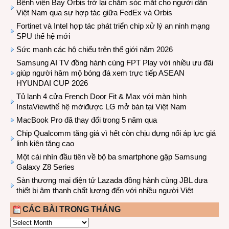
Bệnh viện Bay Orbis trở lại chăm sóc mắt cho người dân
Việt Nam qua sự hợp tác giữa FedEx và Orbis
Fortinet và Intel hợp tác phát triển chip xử lý an ninh mạng
SPU thế hệ mới
Sức mạnh các hộ chiếu trên thế giới năm 2026
Samsung AI TV đồng hành cùng FPT Play với nhiều ưu đãi
giúp người hâm mộ bóng đá xem trực tiếp ASEAN
HYUNDAI CUP 2026
Tủ lạnh 4 cửa French Door Fit & Max với màn hình
InstaViewthế hệ mớiđược LG mở bán tại Việt Nam
MacBook Pro đã thay đổi trong 5 năm qua
Chip Qualcomm tăng giá vì hết còn chịu đựng nổi áp lực giá
linh kiện tăng cao
Một cái nhìn đầu tiên về bộ ba smartphone gập Samsung
Galaxy Z8 Series
Sàn thương mại điện tử Lazada đồng hành cùng JBL dưa
thiết bị âm thanh chất lượng đến với nhiều người Việt
CÁC BÀI TRONG THÁNG
CÁC