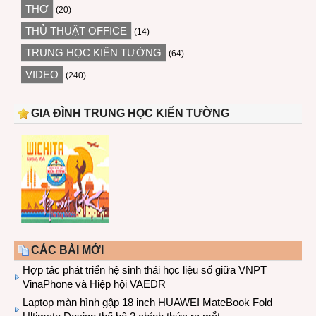
THƠ
(20)
THỦ THUẬT OFFICE
(14)
TRUNG HỌC KIẾN TƯỜNG
(64)
VIDEO
(240)
GIA ĐÌNH TRUNG HỌC KIẾN TƯỜNG
CÁC BÀI MỚI
Hợp tác phát triển hệ sinh thái học liệu số giữa VNPT
VinaPhone và Hiệp hội VAEDR
Laptop màn hình gập 18 inch HUAWEI MateBook Fold