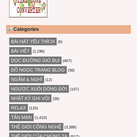
Categories
BÀI HÁT YÊU THÍCH
(6)
BÀI VIẾT
(1,196)
DỌC ĐƯỜNG GIÓ BỤI
(407)
ĐỖ NGỌC TRANG BLOG
(36)
NGẪM & NGHĨ
(12)
NGƯỢC XUÔI DÒNG ĐỜI
(107)
NHẬT KÝ GHI VỘI
(36)
RELAX
(120)
TẢN MẠN
(1,410)
THẾ GIỚI CÔNG NGHỆ
(3,388)
THẾ GIỚI CỦA CHÚNG TA
(517)