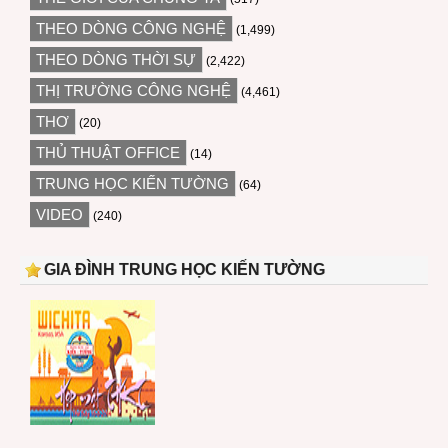
THEO DÒNG CÔNG NGHỆ
(1,499)
THEO DÒNG THỜI SỰ
(2,422)
THỊ TRƯỜNG CÔNG NGHỆ
(4,461)
THƠ
(20)
THỦ THUẬT OFFICE
(14)
TRUNG HỌC KIẾN TƯỜNG
(64)
VIDEO
(240)
GIA ĐÌNH TRUNG HỌC KIẾN TƯỜNG