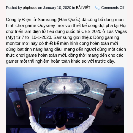
on
Posted by
phphuoc
on January 10, 2020 in
BÀI VIẾT
Comments Off
Dòng
Công ty Điện tử Samsung (Hàn Quốc) đã công bố dòng màn
màn
hình chơi game Odyssey mới với thiết kế cong đột phá tại Hội
hình
chợ triển lãm điện tử tiêu dùng quốc tế CES 2020 ở Las Vegas
chơi
(Mỹ) từ 7 tới 10-1-2020. Samsung giới thiệu: Dòng gaming
game
monitor mới này có thiết kế màn hình cong hoàn toàn mới
Odys
cùng loạt tính năng hàng đầu, mang đến người dùng một cách
mới
thức chơi game hoàn toàn mới, đồng thời mang đến cho các
của
gamer một trải nghiệm hoàn toàn khác so với trước đây.
Sams
ra
mắt
tại
CES
2020