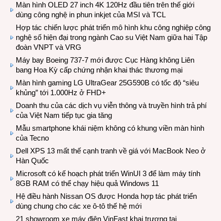
Màn hình OLED 27 inch 4K 120Hz đầu tiên trên thế giới
dùng công nghệ in phun inkjet của MSI và TCL
Hợp tác chiến lược phát triển mô hình khu công nghiệp công
nghệ số hiện đại trong ngành Cao su Việt Nam giữa hai Tập
đoàn VNPT và VRG
Máy bay Boeing 737-7 mới được Cục Hàng không Liên
bang Hoa Kỳ cấp chứng nhận khai thác thương mại
Màn hình gaming LG UltraGear 25G590B có tốc độ “siêu
khủng” tới 1.000Hz ở FHD+
Doanh thu của các dịch vụ viễn thông và truyền hình trả phí
của Việt Nam tiếp tục gia tăng
Mẫu smartphone khái niệm không có khung viền màn hình
của Tecno
Dell XPS 13 mất thế cạnh tranh về giá với MacBook Neo ở
Hàn Quốc
Microsoft có kế hoạch phát triển WinUI 3 để làm máy tính
8GB RAM có thể chạy hiệu quả Windows 11
Hệ điều hành Nissan OS được Honda hợp tác phát triển
dùng chung cho các xe ô-tô thế hệ mới
21 showroom xe máy điện VinFast khai trương tại