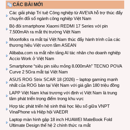
CÁC BÀI MỚI
Các giải pháp Trí tuệ Công nghiệp từ AVEVA hỗ trợ thúc đẩy
chuyển đổi số ngành công nghiệp Việt Nam
Bộ đôi smartphone Xiaomi REDMI 17 Series với pin
7.500mAh ra mắt thị trường Việt Nam
Moonfolks ra mắt tại Việt Nam thúc đẩy hành trình của các
thương hiệu Việt vươn tầm ASEAN
Alibaba.com ra mắt nền tảng AI tác nhân cho doanh nghiệp
Accio Work ở Việt Nam
Smartphone “siêu pin siêu mỏng 8.000mAh” TECNO POVA
Curve 2 5Gra mắt tại Việt Nam
ASUS ROG Strix SCAR 18 (2026) – laptop gaming mạnh
nhất của ROG bán tại Việt Nam với giá gần 180 triệu đồng
LAPP Việt Nam khai trương với định vị Việt Nam là trung
tâm phát triển trọng điểm trong khu vực
Hợp tác phát triển hệ sinh thái học liệu số giữa VNPT
VinaPhone và Hiệp hội VAEDR
Laptop màn hình gập 18 inch HUAWEI MateBook Fold
Ultimate Design thế hệ 2 chính thức ra mắt