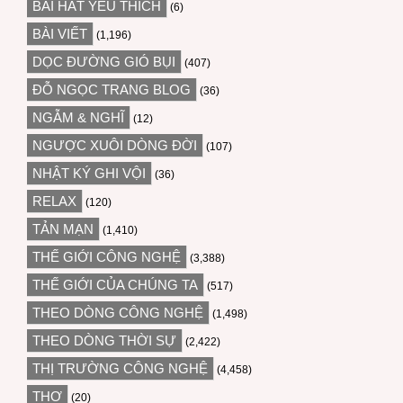
BÀI HÁT YÊU THÍCH
(6)
BÀI VIẾT
(1,196)
DỌC ĐƯỜNG GIÓ BỤI
(407)
ĐỖ NGỌC TRANG BLOG
(36)
NGẪM & NGHĨ
(12)
NGƯỢC XUÔI DÒNG ĐỜI
(107)
NHẬT KÝ GHI VỘI
(36)
RELAX
(120)
TẢN MẠN
(1,410)
THẾ GIỚI CÔNG NGHỆ
(3,388)
THẾ GIỚI CỦA CHÚNG TA
(517)
THEO DÒNG CÔNG NGHỆ
(1,498)
THEO DÒNG THỜI SỰ
(2,422)
THỊ TRƯỜNG CÔNG NGHỆ
(4,458)
THƠ
(20)