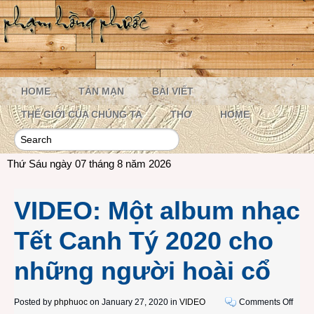
HOME
TẢN MẠN
BÀI VIẾT
THẾ GIỚI CỦA CHÚNG TA
THƠ
HOME
Thứ Sáu ngày 07 tháng 8 năm 2026
VIDEO: Một album nhạc
Tết Canh Tý 2020 cho
những người hoài cổ
on
Posted by
phphuoc
on January 27, 2020 in
VIDEO
Comments Off