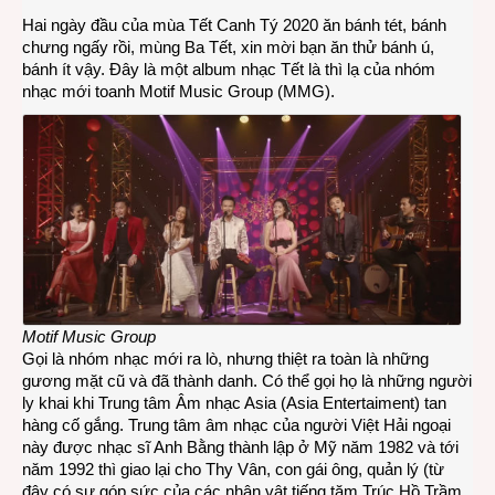
VIDE
Hai ngày đầu của mùa Tết Canh Tý 2020 ăn bánh tét, bánh
Một
chưng ngấy rồi, mùng Ba Tết, xin mời bạn ăn thử bánh ú,
albu
bánh ít vậy. Đây là một album nhạc Tết là thì lạ của nhóm
nhạc
nhạc mới toanh Motif Music Group (MMG).
Tết
Canh
Tý
2020
cho
nhữn
ngườ
hoài
cổ
Motif Music Group
Gọi là nhóm nhạc mới ra lò, nhưng thiệt ra toàn là những
gương mặt cũ và đã thành danh. Có thể gọi họ là những người
ly khai khi Trung tâm Âm nhạc Asia (Asia Entertaiment) tan
hàng cố gắng. Trung tâm âm nhạc của người Việt Hải ngoại
này được nhạc sĩ Anh Bằng thành lập ở Mỹ năm 1982 và tới
năm 1992 thì giao lại cho Thy Vân, con gái ông, quản lý (từ
đây có sự góp sức của các nhân vật tiếng tăm Trúc Hồ,Trầm