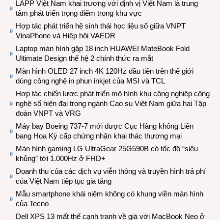
LAPP Việt Nam khai trương với định vị Việt Nam là trung
tâm phát triển trọng điểm trong khu vực
Hợp tác phát triển hệ sinh thái học liệu số giữa VNPT
VinaPhone và Hiệp hội VAEDR
Laptop màn hình gập 18 inch HUAWEI MateBook Fold
Ultimate Design thế hệ 2 chính thức ra mắt
Màn hình OLED 27 inch 4K 120Hz đầu tiên trên thế giới
dùng công nghệ in phun inkjet của MSI và TCL
Hợp tác chiến lược phát triển mô hình khu công nghiệp công
nghệ số hiện đại trong ngành Cao su Việt Nam giữa hai Tập
đoàn VNPT và VRG
Máy bay Boeing 737-7 mới được Cục Hàng không Liên
bang Hoa Kỳ cấp chứng nhận khai thác thương mại
Màn hình gaming LG UltraGear 25G590B có tốc độ “siêu
khủng” tới 1.000Hz ở FHD+
Doanh thu của các dịch vụ viễn thông và truyền hình trả phí
của Việt Nam tiếp tục gia tăng
Mẫu smartphone khái niệm không có khung viền màn hình
của Tecno
Dell XPS 13 mất thế cạnh tranh về giá với MacBook Neo ở