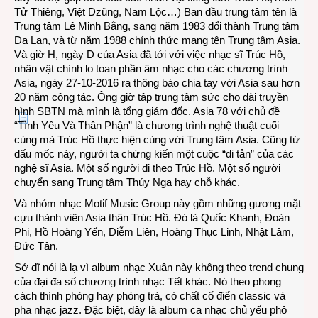
Tử Thiêng, Việt Dzũng, Nam Lộc…) Ban đầu trung tâm tên là
Trung tâm Lê Minh Bằng, sang năm 1983 đổi thành Trung tâm
Dạ Lan, và từ năm 1988 chính thức mang tên Trung tâm Asia.
Và giờ H, ngày D của Asia đã tới với việc nhạc sĩ Trúc Hồ,
nhân vật chính lo toan phần âm nhạc cho các chương trình
Asia, ngày 27-10-2016 ra thông báo chia tay với Asia sau hơn
20 năm cộng tác. Ông giờ tập trung tâm sức cho đài truyền
hình SBTN mà mình là tổng giám đốc. Asia 78 với chủ đề
“Tình Yêu Và Thân Phận” là chương trình nghệ thuật cuối
cùng mà Trúc Hồ thực hiện cùng với Trung tâm Asia. Cũng từ
dấu mốc này, người ta chứng kiến một cuộc “di tản” của các
nghệ sĩ Asia. Một số người đi theo Trúc Hồ. Một số người
chuyển sang Trung tâm Thúy Nga hay chỗ khác.
Và nhóm nhạc Motif Music Group này gồm những gương mặt
cựu thành viên Asia thân Trúc Hồ. Đó là Quốc Khanh, Đoàn
Phi, Hồ Hoàng Yến, Diễm Liên, Hoàng Thục Linh, Nhật Lâm,
Đức Tân.
Sở dĩ nói là lạ vì album nhạc Xuân này không theo trend chung
của đại đa số chương trình nhạc Tết khác. Nó theo phong
cách thính phòng hay phòng trà, có chất cổ điển classic và
pha nhạc jazz. Đặc biệt, đây là album ca nhạc chủ yếu phô