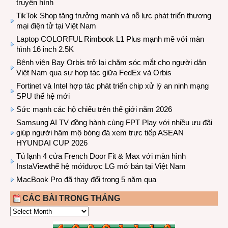
truyền hình
TikTok Shop tăng trưởng mạnh và nỗ lực phát triển thương
mại điện tử tại Việt Nam
Laptop COLORFUL Rimbook L1 Plus mạnh mẽ với màn
hình 16 inch 2.5K
Bệnh viện Bay Orbis trở lại chăm sóc mắt cho người dân
Việt Nam qua sự hợp tác giữa FedEx và Orbis
Fortinet và Intel hợp tác phát triển chip xử lý an ninh mạng
SPU thế hệ mới
Sức mạnh các hộ chiếu trên thế giới năm 2026
Samsung AI TV đồng hành cùng FPT Play với nhiều ưu đãi
giúp người hâm mộ bóng đá xem trực tiếp ASEAN
HYUNDAI CUP 2026
Tủ lạnh 4 cửa French Door Fit & Max với màn hình
InstaViewthế hệ mớiđược LG mở bán tại Việt Nam
MacBook Pro đã thay đổi trong 5 năm qua
CÁC BÀI TRONG THÁNG
CÁC
BÀI