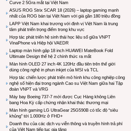
Curve 2 5Gra mắt tại Việt Nam
ASUS ROG Strix SCAR 18 (2026) – laptop gaming mạnh
nhất của ROG bán tại Việt Nam với giá gần 180 triệu đồng
LAPP Việt Nam khai trương với định vị Việt Nam là trung
tâm phát triển trọng điểm trong khu vực
Hợp tác phát triển hệ sinh thái học liệu số giữa VNPT
VinaPhone và Hiệp hội VAEDR
Laptop màn hình gập 18 inch HUAWEI MateBook Fold
Ultimate Design thế hệ 2 chính thức ra mắt
Màn hình OLED 27 inch 4K 120Hz đầu tiên trên thế giới
dùng công nghệ in phun inkjet của MSI và TCL
Hợp tác chiến lược phát triển mô hình khu công nghiệp công
nghệ số hiện đại trong ngành Cao su Việt Nam giữa hai Tập
đoàn VNPT và VRG
Máy bay Boeing 737-7 mới được Cục Hàng không Liên
bang Hoa Kỳ cấp chứng nhận khai thác thương mại
Màn hình gaming LG UltraGear 25G590B có tốc độ “siêu
khủng” tới 1.000Hz ở FHD+
Doanh thu của các dịch vụ viễn thông và truyền hình trả phí
của Việt Nam tiếp tục gia tăng