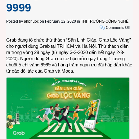
9999
Posted by
phphuoc
on February 12, 2020 in
THỊ TRƯỜNG CÔNG NGHỆ
on
Comments Off
Grab
Grab đang tổ chức thử thách “Săn Linh Giáp, Grab Lộc Vàng”
tổ
cho người dùng Grab tại TP.HCM và Hà Nội. Thử thách diễn
chức
ra trong vòng 28 ngày (từ ngày 3-2-2020 đến hết ngày 2-3-
thử
2020). Người dùng Grab có cơ hội mỗi ngày trúng 1 tượng
thách
chuột 5 chỉ vàng 9999 và hàng trăm ngàn ưu đãi hấp dẫn khác
“Săn
từ các đối tác của Grab và Moca.
Linh
Giáp,
Grab
Lộc
Vàng
với
28
tượn
chuột
5
chỉ