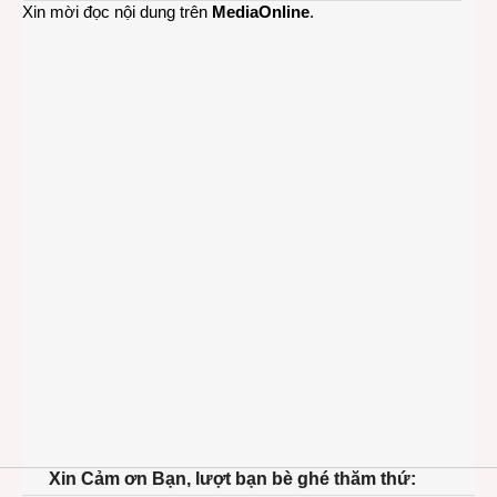
vàng
Xin mời đọc nội dung trên
MediaOnline
.
9999
Xin Cảm ơn Bạn, lượt bạn bè ghé thăm thứ: