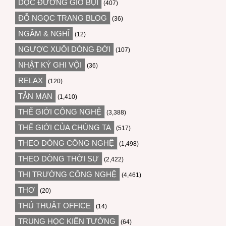
DỌC ĐƯỜNG GIÓ BỤI
(407)
ĐỖ NGỌC TRANG BLOG
(36)
NGẪM & NGHĨ
(12)
NGƯỢC XUÔI DÒNG ĐỜI
(107)
NHẬT KÝ GHI VỘI
(36)
RELAX
(120)
TẢN MẠN
(1,410)
THẾ GIỚI CÔNG NGHỆ
(3,388)
THẾ GIỚI CỦA CHÚNG TA
(517)
THEO DÒNG CÔNG NGHỆ
(1,498)
THEO DÒNG THỜI SỰ
(2,422)
THỊ TRƯỜNG CÔNG NGHỆ
(4,461)
THƠ
(20)
THỦ THUẬT OFFICE
(14)
TRUNG HỌC KIẾN TƯỜNG
(64)