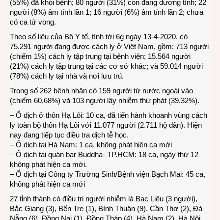
(55%) đã khỏi bệnh; 80 người (31%) còn đang dương tính; 22
người (8%) âm tính lần 1; 16 người (6%) âm tính lần 2; chưa
có ca tử vong.
Theo số liệu của Bộ Y tế, tính tới 6g ngày 13-4-2020, có
75.291 người đang được cách ly ở Việt Nam, gồm: 713 người
(chiếm 1%) cách ly tập trung tại bệnh viện; 15.564 người
(21%) cách ly tập trung tại các cơ sở khác; và 59.014 người
(78%) cách ly tại nhà và nơi lưu trú.
Trong số 262 bệnh nhân có 159 người từ nước ngoài vào
(chiếm 60,68%) và 103 người lây nhiễm thứ phát (39,32%).
– Ổ dịch ở thôn Hạ Lôi: 10 ca, đã tiến hành khoanh vùng cách
ly toàn bộ thôn Hạ Lôi với 11.077 người (2.711 hộ dân). Hiện
nay đang tiếp tục điều tra dịch tễ học.
– Ổ dịch tại Hà Nam: 1 ca, không phát hiện ca mới
– Ổ dịch tại quán bar Buddha- TP.HCM: 18 ca, ngày thứ 12
không phát hiện ca mới.
– Ổ dịch tại Công ty Trường Sinh/Bệnh viện Bạch Mai: 45 ca,
không phát hiện ca mới
27 tỉnh thành có điều trị người nhiễm là Bạc Liêu (3 người),
Bắc Giang (3), Bến Tre (1), Bình Thuận (9), Cần Thơ (2), Đà
Nẵng (6), Đồng Nai (1), Đồng Tháp (4), Hà Nam (2), Hà Nội