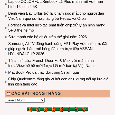
Laptop COLORFUL Rimbook L1 Plus mạnh mẽ với màn
hình 16 inch 2.5K
Bệnh viện Bay Orbis trở lại chăm sóc mắt cho người dân
Việt Nam qua sự hợp tác giữa FedEx và Orbis
Fortinet và Intel hợp tác phát triển chip xử lý an ninh mạng
SPU thế hệ mới
Sức mạnh các hộ chiếu trên thế giới năm 2026
Samsung AI TV đồng hành cùng FPT Play với nhiều ưu đãi
giúp người hâm mộ bóng đá xem trực tiếp ASEAN
HYUNDAI CUP 2026
Tủ lạnh 4 cửa French Door Fit & Max với màn hình
InstaViewthế hệ mớiđược LG mở bán tại Việt Nam
MacBook Pro đã thay đổi trong 5 năm qua
Chip Qualcomm tăng giá vì hết còn chịu đựng nổi áp lực giá
linh kiện tăng cao
CÁC BÀI TRONG THÁNG
CÁC
BÀI
TRONG