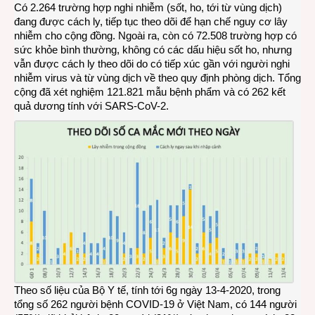
Có 2.264 trường hợp nghi nhiễm (sốt, ho, tới từ vùng dịch)
đang được cách ly, tiếp tục theo dõi để hạn chế nguy cơ lây
nhiễm cho cộng đồng. Ngoài ra, còn có 72.508 trường hợp có
sức khỏe bình thường, không có các dấu hiệu sốt ho, nhưng
vẫn được cách ly theo dõi do có tiếp xúc gần với người nghi
nhiễm virus và từ vùng dịch về theo quy định phòng dịch. Tổng
cộng đã xét nghiệm 121.821 mẫu bệnh phẩm và có 262 kết
quả dương tính với SARS-CoV-2.
Theo số liệu của Bộ Y tế, tính tới 6g ngày 13-4-2020, trong
tổng số 262 người bệnh COVID-19 ở Việt Nam, có 144 người