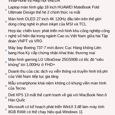
VinaPhone và Hiệp hội VAEDR
Laptop màn hình gập 18 inch HUAWEI MateBook Fold
Ultimate Design thế hệ 2 chính thức ra mắt
Màn hình OLED 27 inch 4K 120Hz đầu tiên trên thế giới
dùng công nghệ in phun inkjet của MSI và TCL
Hợp tác chiến lược phát triển mô hình khu công nghiệp công
nghệ số hiện đại trong ngành Cao su Việt Nam giữa hai Tập
đoàn VNPT và VRG
Máy bay Boeing 737-7 mới được Cục Hàng không Liên
bang Hoa Kỳ cấp chứng nhận khai thác thương mại
Màn hình gaming LG UltraGear 25G590B có tốc độ “siêu
khủng” tới 1.000Hz ở FHD+
Doanh thu của các dịch vụ viễn thông và truyền hình trả phí
của Việt Nam tiếp tục gia tăng
Mẫu smartphone khái niệm không có khung viền màn hình
của Tecno
Dell XPS 13 mất thế cạnh tranh về giá với MacBook Neo ở
Hàn Quốc
Microsoft có kế hoạch phát triển WinUI 3 để làm máy tính
8GB RAM có thể chạy hiệu quả Windows 11