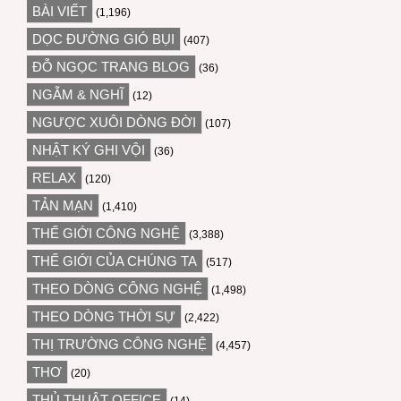
BÀI VIẾT
(1,196)
DỌC ĐƯỜNG GIÓ BỤI
(407)
ĐỖ NGỌC TRANG BLOG
(36)
NGẪM & NGHĨ
(12)
NGƯỢC XUÔI DÒNG ĐỜI
(107)
NHẬT KÝ GHI VỘI
(36)
RELAX
(120)
TẢN MẠN
(1,410)
THẾ GIỚI CÔNG NGHỆ
(3,388)
THẾ GIỚI CỦA CHÚNG TA
(517)
THEO DÒNG CÔNG NGHỆ
(1,498)
THEO DÒNG THỜI SỰ
(2,422)
THỊ TRƯỜNG CÔNG NGHỆ
(4,457)
THƠ
(20)
THỦ THUẬT OFFICE