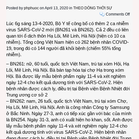
Posted by
phphuoc
on April 13, 2020 in
THEO DÒNG THỜI SỰ
on
Comments Off
Sáng
Lúc 6g sáng 13-4-2020, Bộ Y tế công bố có thêm 2 ca nhiễm
13-
virus SARS-CoV-2 mới (BN261 và BN262). Cả 2 đều có liên
4-
quan tới ổ dịch thôn Hạ Lôi, Mê Linh, Hà Nội (hiện có 10 ca
2020,
nhiễm). Tổng cộng Việt Nam hiện có 262 bệnh nhân COVID-
thêm
19, trong đó có 144 người đã khỏi bệnh (chiếm 55% tổng
2
nhiễm).
ca
– BN261: nữ, 60 tuổi, quốc tịch Việt Nam, trú tại xóm Hội, Hạ
nhiễm
Lôi, Mê Linh, Hà Nội. Bà bán tạp hóa tại chợ Hạ trong xóm
Việt
Hội. Bà được lấy mẫu bệnh phẩm ngày 11-4 và xét nghiệm
Nam
ngày 12-4 cho kết quả dương tính với SARS-CoV-2. Hiện
có
bệnh nhân được cách ly, điều trị tại Bệnh viện Bệnh Nhiệt đới
262
Trung ương cơ sở 2
bệnh
– BN262: nam, 26 tuổi, quốc tịch Việt Nam, trú tại xóm Chợ,
nhân
Hạ Lôi, Mê Linh, Hà Nội. Anh là công nhân Công ty Samsung
COVI
ở Bắc Ninh. Ngày 27-3, anh có tiếp xúc gần với bác của mình
19
là BN254. Ngày 31-3, anh có xuất hiện ho khan, sốt. Anh được
lấy mẫu bệnh phẩm ngày 11-4 và xét nghiệm ngày 12-4 cho
kết quả dương tính với virus SARS-CoV-2. Hiện bệnh nhân
đang được cách ly, điều trị tại Bệnh viện Bệnh Nhiệt đới Trung