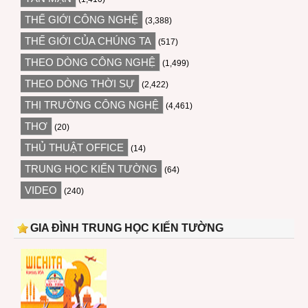
THẾ GIỚI CÔNG NGHỆ
(3,388)
THẾ GIỚI CỦA CHÚNG TA
(517)
THEO DÒNG CÔNG NGHỆ
(1,499)
THEO DÒNG THỜI SỰ
(2,422)
THỊ TRƯỜNG CÔNG NGHỆ
(4,461)
THƠ
(20)
THỦ THUẬT OFFICE
(14)
TRUNG HỌC KIẾN TƯỜNG
(64)
VIDEO
(240)
GIA ĐÌNH TRUNG HỌC KIẾN TƯỜNG