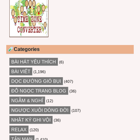
Categories
BÀI HÁT YÊU THÍCH
(6)
BÀI VIẾT
(1,196)
DỌC ĐƯỜNG GIÓ BỤI
(407)
ĐỖ NGỌC TRANG BLOG
(36)
NGẪM & NGHĨ
(12)
NGƯỢC XUÔI DÒNG ĐỜI
(107)
NHẬT KÝ GHI VỘI
(36)
RELAX
(120)
TẢN MẠN
(1,410)