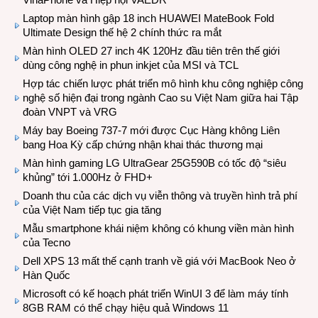
Laptop màn hình gập 18 inch HUAWEI MateBook Fold
Ultimate Design thế hệ 2 chính thức ra mắt
Màn hình OLED 27 inch 4K 120Hz đầu tiên trên thế giới
dùng công nghệ in phun inkjet của MSI và TCL
Hợp tác chiến lược phát triển mô hình khu công nghiệp công
nghệ số hiện đại trong ngành Cao su Việt Nam giữa hai Tập
đoàn VNPT và VRG
Máy bay Boeing 737-7 mới được Cục Hàng không Liên
bang Hoa Kỳ cấp chứng nhận khai thác thương mại
Màn hình gaming LG UltraGear 25G590B có tốc độ “siêu
khủng” tới 1.000Hz ở FHD+
Doanh thu của các dịch vụ viễn thông và truyền hình trả phí
của Việt Nam tiếp tục gia tăng
Mẫu smartphone khái niệm không có khung viền màn hình
của Tecno
Dell XPS 13 mất thế cạnh tranh về giá với MacBook Neo ở
Hàn Quốc
Microsoft có kế hoạch phát triển WinUI 3 để làm máy tính
8GB RAM có thể chạy hiệu quả Windows 11