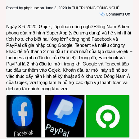
Posted by
phphuoc
on June 3, 2020 in
THỊ TRƯỜNG CÔNG NGHỆ
on
Comments Off
Face
Ngày 3-6-2020, Gojek, tập đoàn công nghệ Đông Nam Á tiên
PayPa
phong của mô hình Super App (siêu ứng dụng) và hệ sinh thái
Goog
tích hợp, cho biết hai “ông lớn” công nghệ Facebook và
và
PayPal đã gia nhập cùng Google, Tencent và nhiều công ty
Tence
khác để trở thành 2 nhà đầu tư mới nhất của tập đoàn Gojek –
đầu
Indonesia (nhà đầu tư của GoViet). Trong đó, Facebook và
tư
PayPal là 2 nhà đầu tư mới, trong khi Google và Tencent tiếp
vào
tục đầu tư thêm vào Gojek. Khoản đầu tư mới này sẽ hỗ trợ
Goje
việc thúc đẩy nền kinh tế kỹ thuật số ở khu vực Đông Nam Á
thúc
của Gojek, với trọng tâm là hỗ trợ các dịch vụ thanh toán và
đẩy
dịch vụ tài chính trong khu vực.
thanh
toán
kỹ
thuật
số