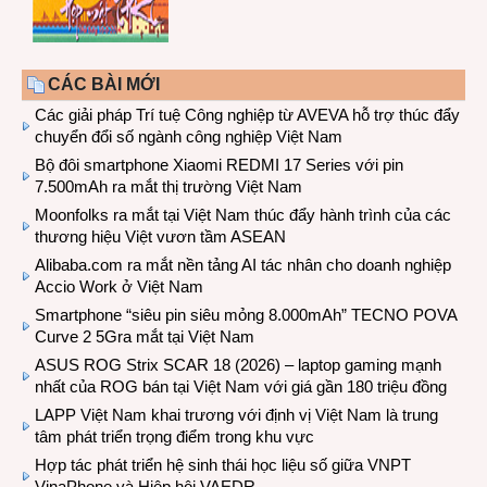
CÁC BÀI MỚI
Các giải pháp Trí tuệ Công nghiệp từ AVEVA hỗ trợ thúc đẩy
chuyển đổi số ngành công nghiệp Việt Nam
Bộ đôi smartphone Xiaomi REDMI 17 Series với pin
7.500mAh ra mắt thị trường Việt Nam
Moonfolks ra mắt tại Việt Nam thúc đẩy hành trình của các
thương hiệu Việt vươn tầm ASEAN
Alibaba.com ra mắt nền tảng AI tác nhân cho doanh nghiệp
Accio Work ở Việt Nam
Smartphone “siêu pin siêu mỏng 8.000mAh” TECNO POVA
Curve 2 5Gra mắt tại Việt Nam
ASUS ROG Strix SCAR 18 (2026) – laptop gaming mạnh
nhất của ROG bán tại Việt Nam với giá gần 180 triệu đồng
LAPP Việt Nam khai trương với định vị Việt Nam là trung
tâm phát triển trọng điểm trong khu vực
Hợp tác phát triển hệ sinh thái học liệu số giữa VNPT
VinaPhone và Hiệp hội VAEDR