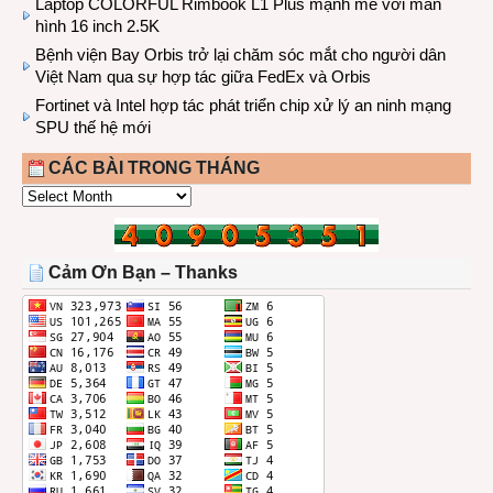
Laptop COLORFUL Rimbook L1 Plus mạnh mẽ với màn
hình 16 inch 2.5K
Bệnh viện Bay Orbis trở lại chăm sóc mắt cho người dân
Việt Nam qua sự hợp tác giữa FedEx và Orbis
Fortinet và Intel hợp tác phát triển chip xử lý an ninh mạng
SPU thế hệ mới
CÁC BÀI TRONG THÁNG
CÁC
BÀI
TRONG
THÁNG
Cảm Ơn Bạn – Thanks