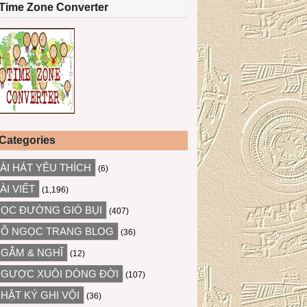
Time Zone Converter
Categories
ÀI HÁT YÊU THÍCH
(6)
ÀI VIẾT
(1,196)
ỌC ĐƯỜNG GIÓ BỤI
(407)
Ỗ NGỌC TRANG BLOG
(36)
GẪM & NGHĨ
(12)
GƯỢC XUÔI DÒNG ĐỜI
(107)
HẬT KÝ GHI VỘI
(36)