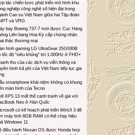
p tác chiến lược phát triển mô hình khu
ng nghiệp công nghệ số hiện đại trong
gành Cao su Việt Nam giữa hai Tập đoàn
NPT và VRG
áy bay Boeing 737-7 mới được Cục Hàng
hông Liên bang Hoa Kỳ cấp chứng nhận
ai thác thương mại
àn hình gaming LG UltraGear 25G590B
 tốc độ “siêu khủng” tới 1.000Hz ở FHD+
anh thu của các dịch vụ viễn thông và
uyền hình trả phí của Việt Nam tiếp tục gia
ng
ẫu smartphone khái niệm không có khung
iền màn hình của Tecno
ll XPS 13 mất thế cạnh tranh về giá với
acBook Neo ở Hàn Quốc
crosoft có kế hoạch phát triển WinUI 3 để
àm máy tính 8GB RAM có thể chạy hiệu
uả Windows 11
ệ điều hành Nissan OS được Honda hợp