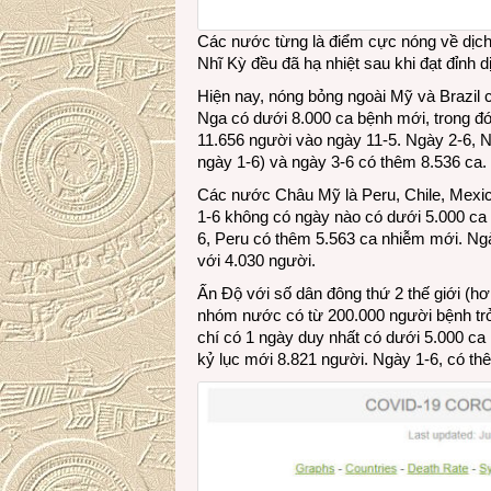
Các nước từng là điểm cực nóng về dịc
Nhĩ Kỳ đều đã hạ nhiệt sau khi đạt đỉnh d
Hiện nay, nóng bỏng ngoài Mỹ và Brazil 
Nga có dưới 8.000 ca bệnh mới, trong đó
11.656 người vào ngày 11-5. Ngày 2-6, 
ngày 1-6) và ngày 3-6 có thêm 8.536 ca.
Các nước Châu Mỹ là Peru, Chile, Mexico
1-6 không có ngày nào có dưới 5.000 ca 
6, Peru có thêm 5.563 ca nhiễm mới. Ngà
với 4.030 người.
Ấn Độ với số dân đông thứ 2 thế giới (hơ
nhóm nước có từ 200.000 người bệnh trở 
chí có 1 ngày duy nhất có dưới 5.000 ca
kỷ lục mới 8.821 người. Ngày 1-6, có th