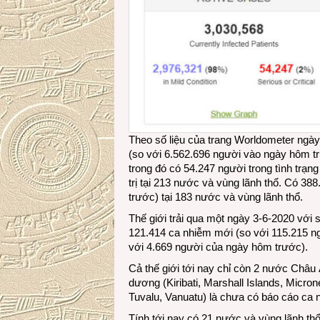
Theo số liệu của trang Worldometer ngày
(so với 6.562.696 người vào ngày hôm trư
trong đó có 54.247 người trong tình trạn
trị tại 213 nước và vùng lãnh thổ. Có 3
trước) tại 183 nước và vùng lãnh thổ.
Thế giới trải qua một ngày 3-6-2020 với
121.414 ca nhiễm mới (so với 115.215 n
với 4.669 người của ngày hôm trước).
Cả thế giới tới nay chỉ còn 2 nước Châu
dương (Kiribati, Marshall Islands, Micro
Tuvalu, Vanuatu) là chưa có báo cáo ca
Tính tới nay có 21 nước và vùng lãnh th