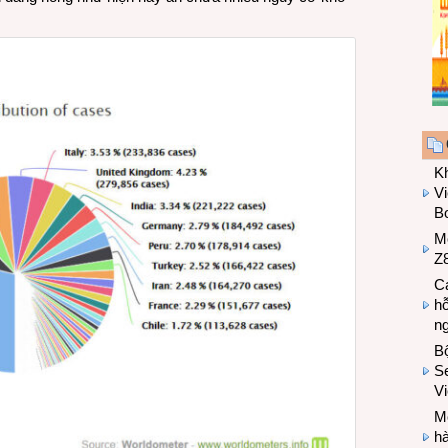
K
Vi
Bo
M
Z8
Cá
hỗ
n
B
Se
V
Mo
hà