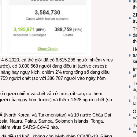
tá
th
2
tr
T
đa
t
Hộ
tư
 4-6-2020, cả thế giới đã có 6.615.298 người nhiễm virus
k
ớc), có 3.030.568 người đang điều trị (active cases);
In
g nặng hay nguy kịch, chiếm 2% trong tổng số đang điều
ph
88.759 người chết (so với 386.787 người vào ngày hôm
T
d
 số người nhiễm và chết vẫn ở mức rất cao, có thêm
Tì
gười của ngày hôm trước) và thêm 4.928 người chết (so
tă
Ổ
 Á (North Korea, và Turkmenistan) và 10 nước Châu Đại
n
nesia, Nauru, Palau, Samoa, Solomon Islands, Tonga,
TV
 nhiễm virus SARS-CoV-2 nào.
n
ổ đã điều trị khỏi, không còn bệnh nhân COVID-19. Riêng