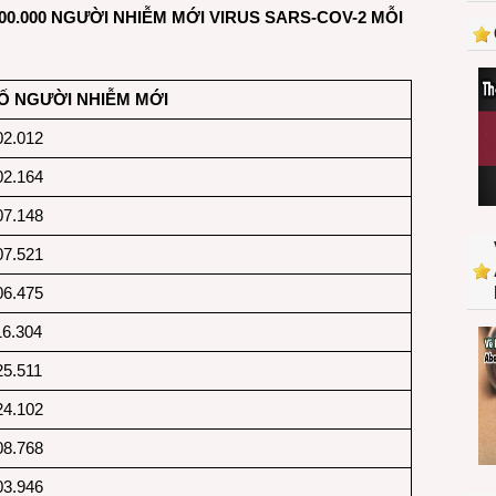
00.000 NGƯỜI NHIỄM MỚI VIRUS SARS-COV-2 MỖI
12
ngày
có
hơn
Ố NGƯỜI NHIỄM MỚI
100.000
người
02.012
nhiễm
COVID-
02.164
19
07.148
mới
mỗi
07.521
ngày
06.475
16.304
25.511
24.102
08.768
03.946