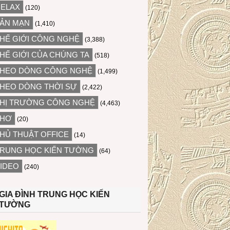
ELAX
(120)
ẢN MẠN
(1,410)
HẾ GIỚI CÔNG NGHỆ
(3,388)
HẾ GIỚI CỦA CHÚNG TA
(518)
HEO DÒNG CÔNG NGHỆ
(1,499)
HEO DÒNG THỜI SỰ
(2,422)
HỊ TRƯỜNG CÔNG NGHỆ
(4,463)
THƠ
(20)
HỦ THUẬT OFFICE
(14)
RUNG HỌC KIẾN TƯỜNG
(64)
IDEO
(240)
GIA ĐÌNH TRUNG HỌC KIẾN
TƯỜNG