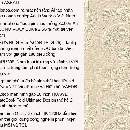
ầm ASEAN
ibaba.com ra mắt nền tảng AI tác nhân
ho doanh nghiệp Accio Work ở Việt Nam
martphone “siêu pin siêu mỏng 8.000mAh”
ECNO POVA Curve 2 5Gra mắt tại Việt
am
SUS ROG Strix SCAR 18 (2026) – laptop
aming mạnh nhất của ROG bán tại Việt
m với giá gần 180 triệu đồng
PP Việt Nam khai trương với định vị Việt
m là trung tâm phát triển trọng điểm trong
hu vực
p tác phát triển hệ sinh thái học liệu số
iữa VNPT VinaPhone và Hiệp hội VAEDR
aptop màn hình gập 18 inch HUAWEI
teBook Fold Ultimate Design thế hệ 2
ính thức ra mắt
àn hình OLED 27 inch 4K 120Hz đầu tiên
ên thế giới dùng công nghệ in phun inkjet
ủa MSI và TCL