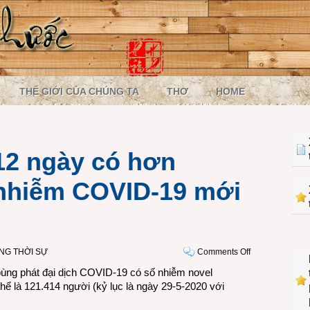
THẾ GIỚI CỦA CHÚNG TA
THƠ
HOME
 12 ngày có hơn
 nhiễm COVID-19 mới
on
NG THỜI SỰ
Comments Off
Thế
bùng phát đại dịch COVID-19 có số nhiễm novel
giới
hể là 121.414 người (kỷ lục là ngày 29-5-2020 với
đã
có