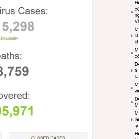
Hợ
cô
n
V
M
k
kh
M
có
Do
tr
tă
M
v
De
M
Mi
l
q
H