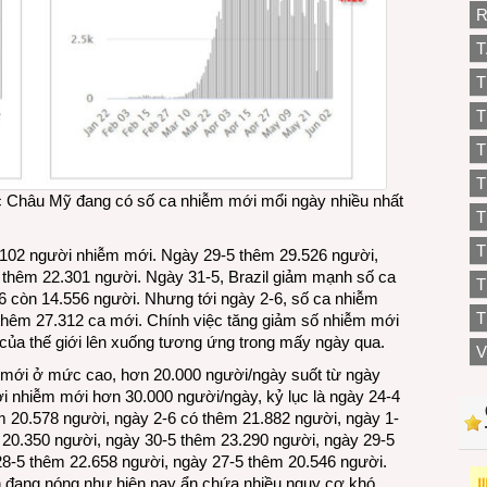
R
T
T
T
T
T
ớc Châu Mỹ đang có số ca nhiễm mới mổi ngày nhiều nhất
T
0.102 người nhiễm mới. Ngày 29-5 thêm 29.526 người,
 thêm 22.301 người. Ngày 31-5, Brazil giảm mạnh số ca
T
6 còn 14.556 người. Nhưng tới ngày 2-6, số ca nhiễm
T
ó thêm 27.312 ca mới. Chính việc tăng giảm số nhiễm mới
của thế giới lên xuống tương ứng trong mấy ngày qua.
V
 mới ở mức cao, hơn 20.000 người/ngày suốt từ ngày
ời nhiễm mới hơn 30.000 người/ngày, kỷ lục là ngày 24-4
m 20.578 người, ngày 2-6 có thêm 21.882 người, ngày 1-
 20.350 người, ngày 30-5 thêm 23.290 người, ngày 29-5
8-5 thêm 22.658 người, ngày 27-5 thêm 20.546 người.
 ổn đang nóng như hiện nay ẩn chứa nhiều nguy cơ khó