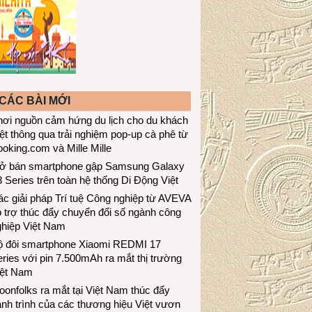
CÁC BÀI MỚI
hơi nguồn cảm hứng du lịch cho du khách
ệt thông qua trải nghiệm pop-up cà phê từ
oking.com và Mille Mille
ở bán smartphone gập Samsung Galaxy
 Series trên toàn hệ thống Di Động Việt
c giải pháp Trí tuệ Công nghiệp từ AVEVA
 trợ thúc đẩy chuyển đổi số ngành công
ghiệp Việt Nam
ộ đôi smartphone Xiaomi REDMI 17
ries với pin 7.500mAh ra mắt thị trường
iệt Nam
onfolks ra mắt tại Việt Nam thúc đẩy
nh trình của các thương hiệu Việt vươn