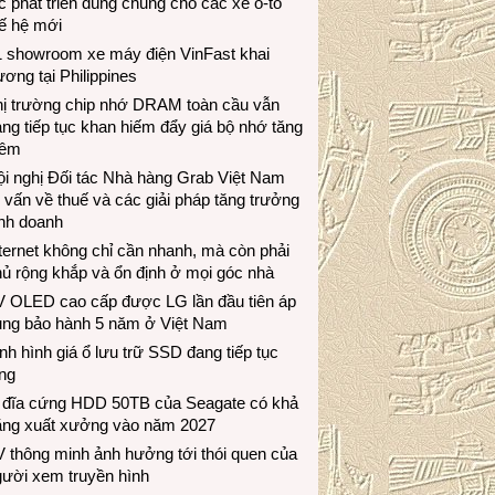
c phát triển dùng chung cho các xe ô-tô
ế hệ mới
1 showroom xe máy điện VinFast khai
ương tại Philippines
hị trường chip nhớ DRAM toàn cầu vẫn
ng tiếp tục khan hiếm đẩy giá bộ nhớ tăng
hêm
i nghị Đối tác Nhà hàng Grab Việt Nam
 vấn về thuế và các giải pháp tăng trưởng
inh doanh
ternet không chỉ cần nhanh, mà còn phải
ủ rộng khắp và ổn định ở mọi góc nhà
V OLED cao cấp được LG lần đầu tiên áp
ụng bảo hành 5 năm ở Việt Nam
nh hình giá ổ lưu trữ SSD đang tiếp tục
ng
 đĩa cứng HDD 50TB của Seagate có khả
ăng xuất xưởng vào năm 2027
 thông minh ảnh hưởng tới thói quen của
gười xem truyền hình