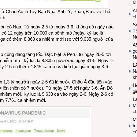
t
Al
h ở Châu Âu là Tây Ban Nha, Anh, Ý, Pháp, Đức và Thổ
c
ịch.
S
còn có Nga. Từ ngày 2-5 tới ngày 3-6, không có ngày nào
T
 có 12 ngày trên 10.000 ca bệnh mới/ngày, kỷ lục là
N
Nga có thêm 8.863 ca nhiễm mới (so với 9.035 người của
A
g
 cũng đang tăng tốc. Đặc biệt là Peru, từ ngày 26-5 tới
Na
nhiễm mới, kỷ lục là 8.805 người vào ngày 31-5. Ngày 1-
LA
y 2-6 có thêm 4.845 ca mới và tiếp tục giảm ngày 3-6
Na
k
n 1,3 tỷ người) ngày 2-6 đã là nước Châu Á đầu tiên vào
Hợ
lên (hiện có 7 nước). Từ ngày 17-5 tới ngày 3-6, Ấn Độ
g
 nhiễm mới. Kỷ lục là 9.633 ca vào ngày 2-6. Ngày 2-6 có
L
êm 7.761 ca nhiễm mới.
Ma
ch
M
tr
c