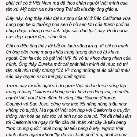
phải chỉ có ở Việt Nam mà đã theo chận người Việt mình qua
Vi
tận xứ Mỹ cách xa nửa vòng Trái đất kia đấy ông giáo ạ.
Việt”
Đây này, ông thầy siêu đại sư phụ của tôi ở Bắc California vừa
bên
cùng bạn bè đi thưởng hoa sen ở hồ sen lớn của thành phố đã
hồ
chụp được những hình ảnh “đặc sắc dân tộc” này. Phải nói là
san
cực đẹp, người đẹp, cảnh đẹp.
ở
Mỹ
Chỉ có điều ông thầy tôi bắt ớn lạnh sống lưng. Vì chỉ có mình
ên ông cẩn trọng mang khẩu trang (trong ảnh có á) khi ra
ngoài. Còn lại các cô gái Việt Mỹ thì vô tư khoe dung nhan của
mình. Ông thầy Eureka một cái phát hiện mình đã mục sở thị
tận mắt nhìn thấy những “Cô Vi” trong những tà áo dài đủ màu
sắc đầy quyến rũ có thể gây chết người.
Trước nay tôi vẫn nghĩ sở dĩ người Việt di dân thích sống tập
trung ở bang California không phải chỉ vì nó đông vui, có nhiều
người Việt với 2 tâm điểm là vùng Little Saigon (Orange
County) và San Jose, cũng như thời tiết nắng nóng (hầu như
không có tuyết). Mà người Việt còn hạp với California ở truyền
thống văn hóa đa sắc tộc và tính tự do của nó. Tôi đã nhiều lần
tới California và ngay từ lần đầu đã nhận xét đây là tiểu bang
“hợp chúng quốc” nhất trong 50 tiểu bang ở Mỹ. Người Việt
mình nhiều người khoái “tự do vô chính phủ” mà, nhất là như