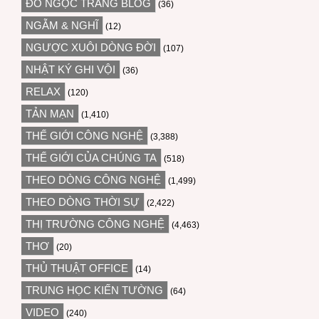
ĐỖ NGỌC TRANG BLOG
(36)
NGẪM & NGHĨ
(12)
NGƯỢC XUÔI DÒNG ĐỜI
(107)
NHẬT KÝ GHI VỘI
(36)
RELAX
(120)
TẢN MẠN
(1,410)
THẾ GIỚI CÔNG NGHỆ
(3,388)
THẾ GIỚI CỦA CHÚNG TA
(518)
THEO DÒNG CÔNG NGHỆ
(1,499)
THEO DÒNG THỜI SỰ
(2,422)
THỊ TRƯỜNG CÔNG NGHỆ
(4,463)
THƠ
(20)
THỦ THUẬT OFFICE
(14)
TRUNG HỌC KIẾN TƯỜNG
(64)
VIDEO
(240)