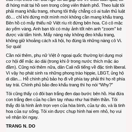
đi hóng mát tại hồ sen trong công viên thành phố. Theo luật tôi
phải mang khẩu trang, nhưng tôi thấy chẳng có ai tuân thủ luật
đó… chỉ khi đứng một mình mới không cần mang khẩu trang.
Bên hồ có mấy thiếu nữ Việt ríu rít đứng bên hoa. Có cô mặc
áo yếm vàng. Anh bạn tôi có máy ảnh tốt nên anh “zoom” ké
được vài tấm hình. Mấy nàng này không đeo khẩu trang,
không giữ khoảng cách xã hội, họ đúng là những nàng cô Vi.
Sợ quá!
Cần nói thêm, phụ nữ Việt ở ngoại quốc thường lợi dụng mọi
cơ hội để mặc áo dài (trong khi ở trong nước thích mặc áo
đầm). Cũng nói thêm nữa, dân Cali nổi tiếng về đặc tính liberal.
Vì vậy họ phát sinh ra những phong trào hippie, LBGT, ủng hộ
di dân… Hễ chính phủ bảo họ đi về phía tay phải thì họ rẽ phía
tay trái. Chính phủ bảo đeo khẩu trang thì họ nói “Why?”
Tôi cũng thấy có đôi bạn trắng đen dạo bước bên hồ. Hai đứa
con trắng đen của họ cầm tay nhau như hai thiên thần. Tôi
thấy đó là hình ảnh trọn vẹn của hòa bình, của tự do, và là tinh
hoa của sự sống. Tôi xin được chụp hình hai em nhỏ, họ vui
vẻ nhận lời ngay.
TRANG N. DO