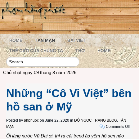
HOME
TẢN MẠN
BÀI VIẾT
THẾ GIỚI CỦA CHÚNG TA
THƠ
HOME
Chủ nhật ngày 09 tháng 8 năm 2026
Những “Cô Vi Việt” bên
hồ san ở Mỹ
Posted by
phphuoc
on June 22, 2020 in
ĐỖ NGỌC TRANG BLOG
,
TẢN
on
MẠN
Comments Off
Nhữn
Ối làng nước Vũ Đại ơi, thì ra cái trend áo yếm hồ sen nào
“Cô