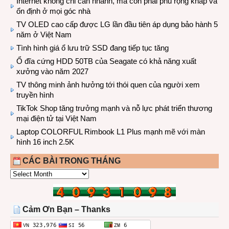
Internet không chỉ cần nhanh, mà còn phải phủ rộng khắp và
ổn định ở mọi góc nhà
TV OLED cao cấp được LG lần đầu tiên áp dụng bảo hành 5
năm ở Việt Nam
Tình hình giá ổ lưu trữ SSD đang tiếp tục tăng
Ổ đĩa cứng HDD 50TB của Seagate có khả năng xuất
xưởng vào năm 2027
TV thông minh ảnh hưởng tới thói quen của người xem
truyền hình
TikTok Shop tăng trưởng mạnh và nỗ lực phát triển thương
mại điện tử tại Việt Nam
Laptop COLORFUL Rimbook L1 Plus mạnh mẽ với màn
hình 16 inch 2.5K
CÁC BÀI TRONG THÁNG
CÁC
BÀI
TRONG
THÁNG
Cảm Ơn Bạn – Thanks