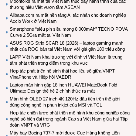
Moonfolks ra mắt tại Việt Nam thúc đẩy hành trình của các
thương hiệu Việt vươn tầm ASEAN
Alibaba.com ra mắt nền tảng AI tác nhân cho doanh nghiệp
Accio Work ở Việt Nam
Smartphone “siêu pin siêu mỏng 8.000mAh” TECNO POVA
Curve 2 5Gra mắt tại Việt Nam
ASUS ROG Strix SCAR 18 (2026) – laptop gaming mạnh
nhất của ROG bán tại Việt Nam với giá gần 180 triệu đồng
LAPP Việt Nam khai trương với định vị Việt Nam là trung
tâm phát triển trọng điểm trong khu vực
Hợp tác phát triển hệ sinh thái học liệu số giữa VNPT
VinaPhone và Hiệp hội VAEDR
Laptop màn hình gập 18 inch HUAWEI MateBook Fold
Ultimate Design thế hệ 2 chính thức ra mắt
Màn hình OLED 27 inch 4K 120Hz đầu tiên trên thế giới
dùng công nghệ in phun inkjet của MSI và TCL
Hợp tác chiến lược phát triển mô hình khu công nghiệp công
nghệ số hiện đại trong ngành Cao su Việt Nam giữa hai Tập
đoàn VNPT và VRG
Máy bay Boeing 737-7 mới được Cục Hàng không Liên