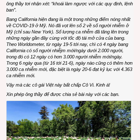
ông thầy tơi nhận xét: “khoái làm ngược với các quy định, lệnh
ban”.
Bang California hiện đang là một trong những điểm nóng nhất
về COVID-19 ở Mỹ. Nó đã vọt lên số 2 về số người nhiễm ở
Mỹ (chỉ sau New York). Số lượng ca nhễm đã tăng lên trong
những ngày gần đây cùng với tốc độ tái mở cửa của bang.
Theo Worldometer, từ ngày 19-5 tới nay, chì có 4 ngày bang
California có số người nhiễjm mới/ngày dưới 2.000 người,
trong đó có 12 ngày có hơn 3.000 người nhiễm mới/ngày.
Trong 6 ngày qua (từ 16 tới 21-6), ngày nào cũng có thêm hơn
3.000 ca nhiễm mới, đặc biệt là ngày 20-6 đạt kỷ lục với 4.363
ca nhiễm mới.
Vậy mà các cô gái Việt này bất chấp Cô Vi. Kinh á!
Xin phép ông thầy để được chia sẻ bài này với các bạn.