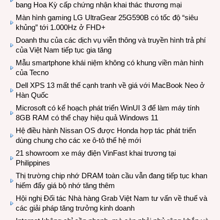
bang Hoa Kỳ cấp chứng nhận khai thác thương mại
Màn hình gaming LG UltraGear 25G590B có tốc độ “siêu
khủng” tới 1.000Hz ở FHD+
Doanh thu của các dịch vụ viễn thông và truyền hình trả phí
của Việt Nam tiếp tục gia tăng
Mẫu smartphone khái niệm không có khung viền màn hình
của Tecno
Dell XPS 13 mất thế cạnh tranh về giá với MacBook Neo ở
Hàn Quốc
Microsoft có kế hoạch phát triển WinUI 3 để làm máy tính
8GB RAM có thể chạy hiệu quả Windows 11
Hệ điều hành Nissan OS được Honda hợp tác phát triển
dùng chung cho các xe ô-tô thế hệ mới
21 showroom xe máy điện VinFast khai trương tại
Philippines
Thị trường chip nhớ DRAM toàn cầu vẫn đang tiếp tục khan
hiếm đẩy giá bộ nhớ tăng thêm
Hội nghị Đối tác Nhà hàng Grab Việt Nam tư vấn về thuế và
các giải pháp tăng trưởng kinh doanh