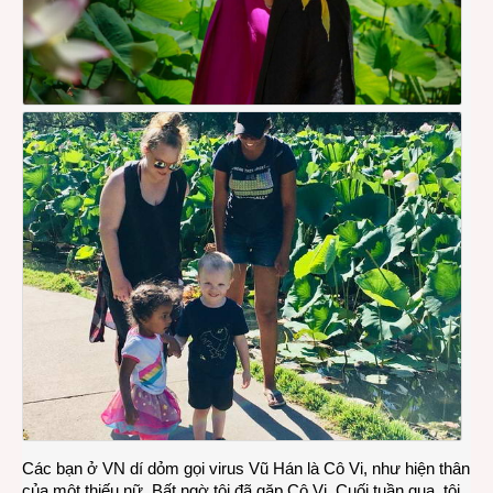
Các bạn ở VN dí dỏm gọi virus Vũ Hán là Cô Vi, như hiện thân
của một thiếu nữ. Bất ngờ tôi đã gặp Cô Vi. Cuối tuần qua, tôi