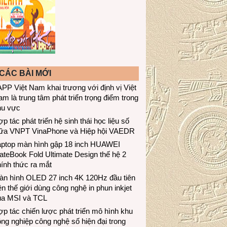
CÁC BÀI MỚI
PP Việt Nam khai trương với định vị Việt
m là trung tâm phát triển trọng điểm trong
hu vực
p tác phát triển hệ sinh thái học liệu số
iữa VNPT VinaPhone và Hiệp hội VAEDR
aptop màn hình gập 18 inch HUAWEI
teBook Fold Ultimate Design thế hệ 2
ính thức ra mắt
àn hình OLED 27 inch 4K 120Hz đầu tiên
ên thế giới dùng công nghệ in phun inkjet
ủa MSI và TCL
p tác chiến lược phát triển mô hình khu
ng nghiệp công nghệ số hiện đại trong