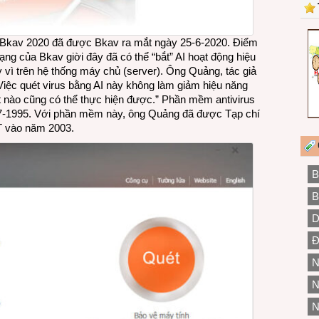
Bkav 2020 đã được Bkav ra mắt ngày 25-6-2020. Điểm
ạng của Bkav giời đây đã có thể “bắt” AI hoạt động hiệu
y vì trên hệ thống máy chủ (server). Ông Quảng, tác giả
Việc quét virus bằng AI này không làm giảm hiệu năng
t nào cũng có thể thực hiện được.” Phần mềm antivirus
-7-1995. Với phần mềm này, ông Quảng đã được Tạp chí
T vào năm 2003.
B
B
D
Đ
N
N
N