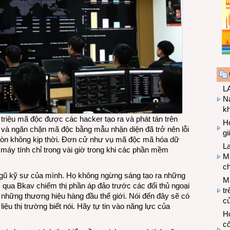
LA
Na
k
triệu mã độc được các hacker tạo ra và phát tán trên
Hợ
n và ngăn chặn mã độc bằng mẫu nhận diện đã trở nên lỗi
g
 còn không kịp thời. Đơn cử như vụ mã độc mã hóa dữ
L
máy tính chỉ trong vài giờ trong khi các phần mềm
Ma
ch
 ngũ kỹ sư của mình. Họ không ngừng sáng tạo ra những
M
qua Bkav chiếm thị phần áp đảo trước các đối thủ ngoại
tr
à những thương hiệu hàng đầu thế giới. Nói đến đây sẽ có
c
iệu thị trường biết nói. Hãy tự tin vào năng lực của
Hợ
cô