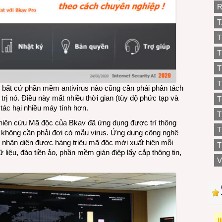
R
T
T
T
T
T
, bất cứ phần mềm antivirus nào cũng cần phải phân tách
rị nó. Điều này mất nhiều thời gian (tùy độ phức tạp và
T
 tác hại nhiều máy tính hơn.
hiên cứu Mã độc của Bkav đã ứng dụng được trí thông
T
 không cần phải đợi có mẫu virus. Ứng dụng công nghệ
nhận diện được hàng triệu mã độc mới xuất hiện mỗi
T
liệu, đào tiền ảo, phần mềm gián điệp lấy cắp thông tin,
V