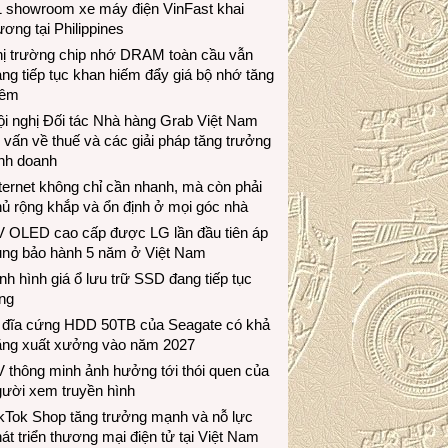
1 showroom xe máy điện VinFast khai
ương tại Philippines
hị trường chip nhớ DRAM toàn cầu vẫn
ng tiếp tục khan hiếm đẩy giá bộ nhớ tăng
hêm
i nghị Đối tác Nhà hàng Grab Việt Nam
 vấn về thuế và các giải pháp tăng trưởng
inh doanh
ternet không chỉ cần nhanh, mà còn phải
ủ rộng khắp và ổn định ở mọi góc nhà
V OLED cao cấp được LG lần đầu tiên áp
ụng bảo hành 5 năm ở Việt Nam
nh hình giá ổ lưu trữ SSD đang tiếp tục
ng
 đĩa cứng HDD 50TB của Seagate có khả
ăng xuất xưởng vào năm 2027
 thông minh ảnh hưởng tới thói quen của
gười xem truyền hình
ikTok Shop tăng trưởng mạnh và nỗ lực
át triển thương mại điện tử tại Việt Nam