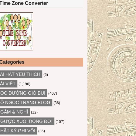
Time Zone Converter
Categories
ÀI HÁT YÊU THÍCH
(6)
ÀI VIẾT
(1,196)
ỌC ĐƯỜNG GIÓ BỤI
(407)
Ỗ NGỌC TRANG BLOG
(36)
GẪM & NGHĨ
(12)
GƯỢC XUÔI DÒNG ĐỜI
(107)
HẬT KÝ GHI VỘI
(36)