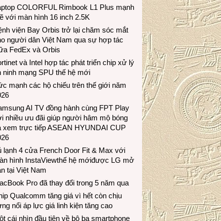
aptop COLORFUL Rimbook L1 Plus mạnh
 với màn hình 16 inch 2.5K
nh viện Bay Orbis trở lại chăm sóc mắt
ho người dân Việt Nam qua sự hợp tác
iữa FedEx và Orbis
rtinet và Intel hợp tác phát triển chip xử lý
n ninh mạng SPU thế hệ mới
c mạnh các hộ chiếu trên thế giới năm
026
amsung AI TV đồng hành cùng FPT Play
i nhiều ưu đãi giúp người hâm mộ bóng
á xem trực tiếp ASEAN HYUNDAI CUP
026
 lạnh 4 cửa French Door Fit & Max với
àn hình InstaViewthế hệ mớiđược LG mở
n tại Việt Nam
acBook Pro đã thay đổi trong 5 năm qua
ip Qualcomm tăng giá vì hết còn chịu
ng nổi áp lực giá linh kiện tăng cao
t cái nhìn đầu tiên về bộ ba smartphone