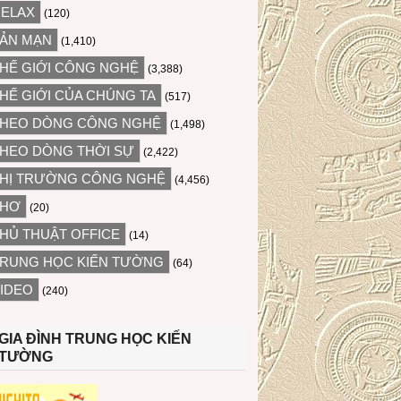
ELAX
(120)
ẢN MẠN
(1,410)
HẾ GIỚI CÔNG NGHỆ
(3,388)
HẾ GIỚI CỦA CHÚNG TA
(517)
HEO DÒNG CÔNG NGHỆ
(1,498)
HEO DÒNG THỜI SỰ
(2,422)
HỊ TRƯỜNG CÔNG NGHỆ
(4,456)
THƠ
(20)
HỦ THUẬT OFFICE
(14)
RUNG HỌC KIẾN TƯỜNG
(64)
IDEO
(240)
GIA ĐÌNH TRUNG HỌC KIẾN
TƯỜNG