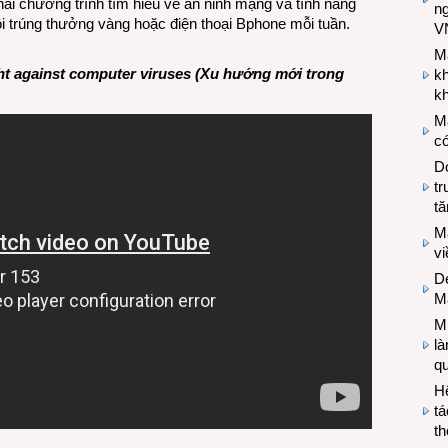
hai chương trình tìm hiểu về an ninh mạng và tính năng
n
 trúng thưởng vàng hoặc điện thoại Bphone mỗi tuần.
V
M
ght against computer viruses (Xu hướng mới trong
k
kh
M
có
Do
tr
tă
M
v
De
M
Mi
l
q
H
tá
th