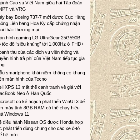
gành Cao su Việt Nam giữa hai Tập đoàn
NPT và VRG
áy bay Boeing 737-7 mới được Cục Hàng
hông Liên bang Hoa Kỳ cấp chứng nhận
ai thác thương mại
àn hình gaming LG UltraGear 25G590B
 tốc độ “siêu khủng” tới 1.000Hz ở FHD+
anh thu của các dịch vụ viễn thông và
uyền hình trả phí của Việt Nam tiếp tục gia
ng
ẫu smartphone khái niệm không có khung
iền màn hình của Tecno
ll XPS 13 mất thế cạnh tranh về giá với
acBook Neo ở Hàn Quốc
crosoft có kế hoạch phát triển WinUI 3 để
àm máy tính 8GB RAM có thể chạy hiệu
uả Windows 11
ệ điều hành Nissan OS được Honda hợp
c phát triển dùng chung cho các xe ô-tô
ế hệ mới