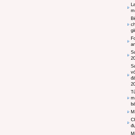
L
mẽ
Bệ
c
g
Fo
a
Sứ
2
S
vớ
đ
2
Tủ
m
bá
M
Ch
đự
Mộ