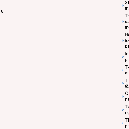
2
tr
ng.
T
đa
t
Hộ
tư
k
In
ph
T
d
Tì
tă
Ổ
n
TV
n
T
ph