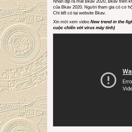
Nhân dịp ra mắt Bkav 2020, Bkav triển k
của Bkav 2020. Người tham gia có cơ hội
Chi tiết có tại website
Bkav
.
Xin mời xem video
New trend in the fi
cuộc chiến với virus máy tính)