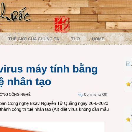
THẾ GIỚI CỦA CHÚNG TA
THƠ
HOME
virus máy tính bằng
ệ nhân tạo
on
ƯỜNG CÔNG NGHỆ
Comments Off
Bkav
 đoàn Công nghệ Bkav Nguyễn Tử Quảng ngày 26-6-2020
2020
hành công trí tuệ nhân tạo (AI) diệt virus không cần mẫu
diệt
virus
máy
tính