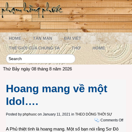
HOME
TẢN MẠN
BÀI VIẾT
THẾ GIỚI CỦA CHÚNG TA
THƠ
HOME
Thứ Bảy ngày 08 tháng 8 năm 2026
Hoang mang về một
Idol….
Posted by
phphuoc
on January 11, 2021 in
THEO DÒNG THỜI SỰ
on
Comments Off
Hoan
A Phủ thiệt tình là hoang mang. Một số bạn nói rằng Sơ Đô
mang