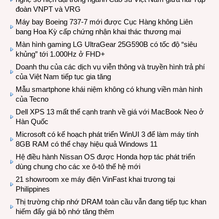
đoàn VNPT và VRG
Máy bay Boeing 737-7 mới được Cục Hàng không Liên
bang Hoa Kỳ cấp chứng nhận khai thác thương mại
Màn hình gaming LG UltraGear 25G590B có tốc độ “siêu
khủng” tới 1.000Hz ở FHD+
Doanh thu của các dịch vụ viễn thông và truyền hình trả phí
của Việt Nam tiếp tục gia tăng
Mẫu smartphone khái niệm không có khung viền màn hình
của Tecno
Dell XPS 13 mất thế cạnh tranh về giá với MacBook Neo ở
Hàn Quốc
Microsoft có kế hoạch phát triển WinUI 3 để làm máy tính
8GB RAM có thể chạy hiệu quả Windows 11
Hệ điều hành Nissan OS được Honda hợp tác phát triển
dùng chung cho các xe ô-tô thế hệ mới
21 showroom xe máy điện VinFast khai trương tại
Philippines
Thị trường chip nhớ DRAM toàn cầu vẫn đang tiếp tục khan
hiếm đẩy giá bộ nhớ tăng thêm