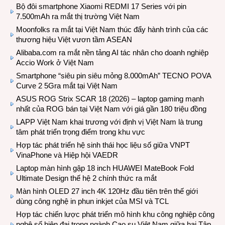
Bộ đôi smartphone Xiaomi REDMI 17 Series với pin
7.500mAh ra mắt thị trường Việt Nam
Moonfolks ra mắt tại Việt Nam thúc đẩy hành trình của các
thương hiệu Việt vươn tầm ASEAN
Alibaba.com ra mắt nền tảng AI tác nhân cho doanh nghiệp
Accio Work ở Việt Nam
Smartphone “siêu pin siêu mỏng 8.000mAh” TECNO POVA
Curve 2 5Gra mắt tại Việt Nam
ASUS ROG Strix SCAR 18 (2026) – laptop gaming mạnh
nhất của ROG bán tại Việt Nam với giá gần 180 triệu đồng
LAPP Việt Nam khai trương với định vị Việt Nam là trung
tâm phát triển trọng điểm trong khu vực
Hợp tác phát triển hệ sinh thái học liệu số giữa VNPT
VinaPhone và Hiệp hội VAEDR
Laptop màn hình gập 18 inch HUAWEI MateBook Fold
Ultimate Design thế hệ 2 chính thức ra mắt
Màn hình OLED 27 inch 4K 120Hz đầu tiên trên thế giới
dùng công nghệ in phun inkjet của MSI và TCL
Hợp tác chiến lược phát triển mô hình khu công nghiệp công
nghệ số hiện đại trong ngành Cao su Việt Nam giữa hai Tập