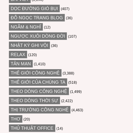
DỌC ĐƯỜNG GIÓ BỤI
(407)
ĐỖ NGỌC TRANG BLOG
(36)
NGẪM & NGHĨ
(12)
NGƯỢC XUÔI DÒNG ĐỜI
(107)
NHẬT KÝ GHI VỘI
(36)
RELAX
(120)
TẢN MẠN
(1,410)
THẾ GIỚI CÔNG NGHỆ
(3,388)
THẾ GIỚI CỦA CHÚNG TA
(518)
THEO DÒNG CÔNG NGHỆ
(1,499)
THEO DÒNG THỜI SỰ
(2,422)
THỊ TRƯỜNG CÔNG NGHỆ
(4,463)
THƠ
(20)
THỦ THUẬT OFFICE
(14)