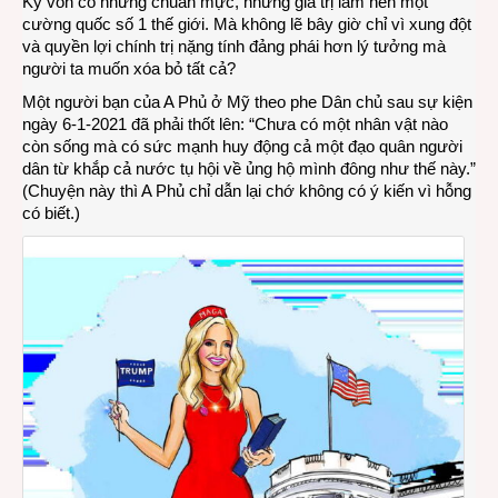
Kỳ vốn có những chuẩn mực, những giá trị làm nên một
cường quốc số 1 thế giới. Mà không lẽ bây giờ chỉ vì xung đột
và quyền lợi chính trị nặng tính đảng phái hơn lý tưởng mà
người ta muốn xóa bỏ tất cả?
Một người bạn của A Phủ ở Mỹ theo phe Dân chủ sau sự kiện
ngày 6-1-2021 đã phải thốt lên: “Chưa có một nhân vật nào
còn sống mà có sức mạnh huy động cả một đạo quân người
dân từ khắp cả nước tụ hội về ủng hộ mình đông như thế này.”
(Chuyện này thì A Phủ chỉ dẫn lại chớ không có ý kiến vì hỗng
có biết.)