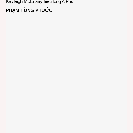
Kayleigh McEnany hiểu lòng A Phủ!
PHẠM HỒNG PHƯỚC