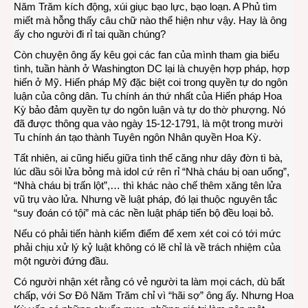
Năm Trăm kích động, xúi giục bạo lực, bạo loạn. A Phủ tìm
về
miết mà hỗng thấy câu chữ nào thể hiện như vậy. Hay là ông
một
ấy cho người đi rỉ tai quần chúng?
Idol…
Còn chuyện ông ấy kêu gọi các fan của mình tham gia biểu
tình, tuần hành ở Washington DC lại là chuyện hợp pháp, hợp
hiến ở Mỹ. Hiến pháp Mỹ đặc biệt coi trong quyền tự do ngôn
luận của công dân. Tu chính án thứ nhất của Hiến pháp Hoa
Kỳ bảo đảm quyền tự do ngôn luận và tự do thờ phượng. Nó
đã được thông qua vào ngày 15-12-1791, là một trong mười
Tu chính án tạo thành Tuyên ngôn Nhân quyền Hoa Kỳ.
Tất nhiên, ai cũng hiểu giữa tình thế căng như dây đờn tì bà,
lúc dầu sôi lửa bỏng mà idol cứ rên rỉ “Nhà cháu bị oan uổng”,
“Nhà cháu bị trấn lột”,… thì khác nào chế thêm xăng tên lửa
vũ trụ vào lửa. Nhưng về luật pháp, đó lại thuộc nguyên tắc
“suy đoán có tội” mà các nền luật pháp tiến bộ đều loại bỏ.
Nếu có phải tiến hành kiểm điểm để xem xét coi có tới mức
phải chịu xử lý kỷ luật không có lẽ chỉ là về trách nhiệm của
một người đứng đầu.
Có người nhận xét rằng có vẻ người ta làm mọi cách, dù bất
chấp, với Sơ Đô Năm Trăm chỉ vì “hãi sợ” ông ấy. Nhưng Hoa