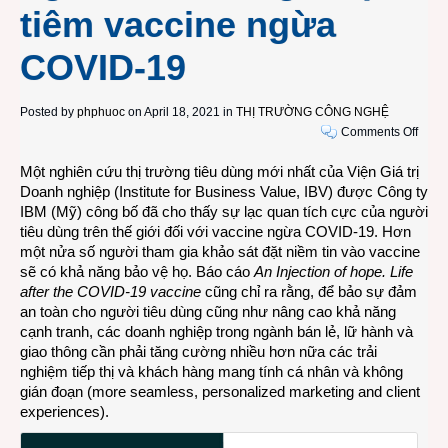
tiêm vaccine ngừa
COVID-19
Posted by
phphuoc
on April 18, 2021 in
THỊ TRƯỜNG CÔNG NGHỆ
on
Comments Off
Nghi
Một nghiên cứu thị trường tiêu dùng mới nhất
của Viện Giá trị
cứu
Doanh nghiệp (Institute for Business Value, IBV) được Công ty
của
IBM (Mỹ) công bố đã cho thấy sự lạc quan tích cực của người
IBM
tiêu dùng trên thế giới đối với vaccine ngừa COVID-19. Hơn
về
một nửa số người tham gia khảo sát đặt niềm tin vào vaccine
ngàn
sẽ có khả năng bảo vệ họ. Báo cáo
An Injection of hope. Life
bán
after the COVID-19 vaccine
cũng chỉ ra rằng, để bảo sự đảm
lẻ
an toàn cho người tiêu dùng cũng như nâng cao khả năng
và
cạnh tranh, các doanh nghiệp trong ngành bán lẻ, lữ hành và
lữ
giao thông cần phải tăng cường nhiều hơn nữa các trải
hành
nghiệm tiếp thị và khách hàng mang tính cá nhân và không
thế
gián đoạn (more seamless, personalized marketing and client
giới
experiences).
sau
khi