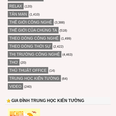
RELAX
(120)
TẢN MẠN
(1,410)
THẾ GIỚI CÔNG NGHỆ
(3,388)
THẾ GIỚI CỦA CHÚNG TA
(518)
THEO DÒNG CÔNG NGHỆ
(1,499)
THEO DÒNG THỜI SỰ
(2,422)
THỊ TRƯỜNG CÔNG NGHỆ
(4,463)
THƠ
(20)
THỦ THUẬT OFFICE
(14)
TRUNG HỌC KIẾN TƯỜNG
(64)
VIDEO
(240)
GIA ĐÌNH TRUNG HỌC KIẾN TƯỜNG