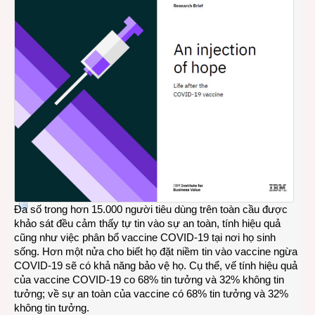
ngườ
tiêu
dùng
được
tiêm
vacci
ngừa
COVI
19
Đa số trong hơn 15.000 người tiêu dùng trên toàn cầu được
khảo sát đều cảm thấy tự tin vào sự an toàn, tính hiệu quả
cũng như việc phân bổ vaccine COVID-19 tại nơi họ sinh
sống. Hơn một nửa cho biết họ đặt niềm tin vào vaccine ngừa
COVID-19 sẽ có khả năng bảo vệ họ. Cụ thể, vế tính hiệu quả
của vaccine COVID-19 co 68% tin tưởng và 32% không tin
tưởng; về sự an toàn của vaccine có 68% tin tưởng và 32%
không tin tưởng.