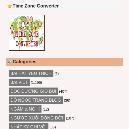
Time Zone Converter
Categories
BÀI HÁT YÊU THÍCH
(6)
BÀI VIẾT
(1,196)
DỌC ĐƯỜNG GIÓ BỤI
(407)
ĐỖ NGỌC TRANG BLOG
(36)
NGẪM & NGHĨ
(12)
NGƯỢC XUÔI DÒNG ĐỜI
(107)
NHẬT KÝ GHI VỘI
(36)