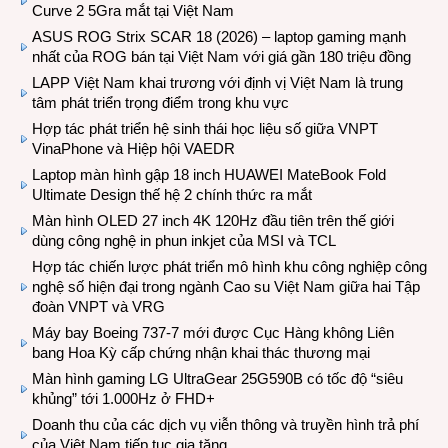
Curve 2 5Gra mắt tại Việt Nam
ASUS ROG Strix SCAR 18 (2026) – laptop gaming mạnh
nhất của ROG bán tại Việt Nam với giá gần 180 triệu đồng
LAPP Việt Nam khai trương với định vị Việt Nam là trung
tâm phát triển trọng điểm trong khu vực
Hợp tác phát triển hệ sinh thái học liệu số giữa VNPT
VinaPhone và Hiệp hội VAEDR
Laptop màn hình gập 18 inch HUAWEI MateBook Fold
Ultimate Design thế hệ 2 chính thức ra mắt
Màn hình OLED 27 inch 4K 120Hz đầu tiên trên thế giới
dùng công nghệ in phun inkjet của MSI và TCL
Hợp tác chiến lược phát triển mô hình khu công nghiệp công
nghệ số hiện đại trong ngành Cao su Việt Nam giữa hai Tập
đoàn VNPT và VRG
Máy bay Boeing 737-7 mới được Cục Hàng không Liên
bang Hoa Kỳ cấp chứng nhận khai thác thương mại
Màn hình gaming LG UltraGear 25G590B có tốc độ “siêu
khủng” tới 1.000Hz ở FHD+
Doanh thu của các dịch vụ viễn thông và truyền hình trả phí
của Việt Nam tiếp tục gia tăng