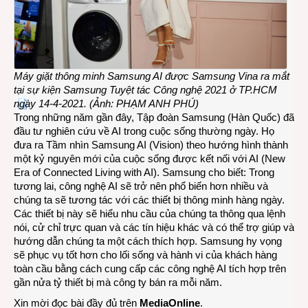
Máy giặt thông minh Samsung AI được Samsung Vina ra mắt
tại sự kiện Samsung Tuyệt tác Công nghệ 2021 ở TP.HCM
ngày 14-4-2021. (Ảnh: PHẠM ANH PHÚ)
Trong những năm gần đây, Tập đoàn Samsung (Hàn Quốc) đã
đầu tư nghiên cứu về AI trong cuộc sống thường ngày. Họ
đưa ra Tầm nhìn Samsung AI (Vision) theo hướng hình thành
một kỷ nguyên mới của cuộc sống được kết nối với AI (New
Era of Connected Living with AI). Samsung cho biết: Trong
tương lai, công nghệ AI sẽ trở nên phổ biến hơn nhiều và
chúng ta sẽ tương tác với các thiết bị thông minh hàng ngày.
Các thiết bị này sẽ hiểu nhu cầu của chúng ta thông qua lệnh
nói, cử chỉ trực quan và các tín hiệu khác và có thể trợ giúp và
hướng dẫn chúng ta một cách thích hợp. Samsung hy vọng
sẽ phục vụ tốt hơn cho lối sống và hành vi của khách hàng
toàn cầu bằng cách cung cấp các công nghệ AI tích hợp trên
gần nửa tỷ thiết bị mà công ty bán ra mỗi năm.
Xin mời đọc bài đầy đủ trên
MediaOnline
.