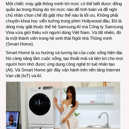
Trí
Một chiếc máy giặt thông minh tới mức có thể biết được đống
tuệ
quần áo trong thùng dơ tới mức nào để tính toán và đề nghị
nhân
chủ nhân chọn chế độ giặt như thế nào là tối ưu. Không phải
tạo
chuyện khoa học viễn tưởng trong phim Hollywood đâu. Đó là
AI
dòng máy giặt thuộc thế hệ Samsung AI mà Công ty Samsung
giúp
Vina vừa giới thiệu với người dùng Việt Nam. Và tất nhiên, đó
ngôi
là một thành viên trong hệ sinh thái Ngôi nhà Thông minh
nhà
(Smart Home).
càng
Smart Home là xu hướng và tương lai của cuộc sống hiện đại.
thêm
Nó càng nâng tầm cuộc sống, tạo thoải mái và tiện lợi cho mọi
thông
người hơn nhờ được ứng dụng công nghệ trí tuệ nhân tạo
minh
(AI). Và Smart Home giờ đây vận hành trên nền tảng Internet
Vạn vật (IoT) và AI.