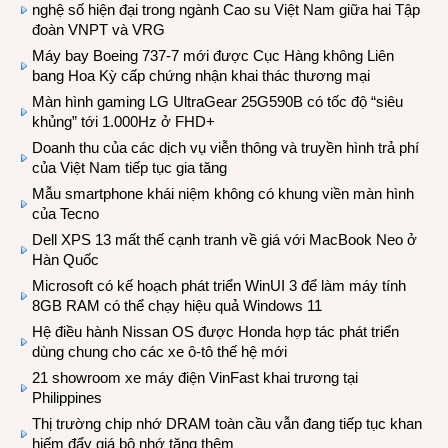
nghệ số hiện đại trong ngành Cao su Việt Nam giữa hai Tập
đoàn VNPT và VRG
Máy bay Boeing 737-7 mới được Cục Hàng không Liên
bang Hoa Kỳ cấp chứng nhận khai thác thương mại
Màn hình gaming LG UltraGear 25G590B có tốc độ “siêu
khủng” tới 1.000Hz ở FHD+
Doanh thu của các dịch vụ viễn thông và truyền hình trả phí
của Việt Nam tiếp tục gia tăng
Mẫu smartphone khái niệm không có khung viền màn hình
của Tecno
Dell XPS 13 mất thế cạnh tranh về giá với MacBook Neo ở
Hàn Quốc
Microsoft có kế hoạch phát triển WinUI 3 để làm máy tính
8GB RAM có thể chạy hiệu quả Windows 11
Hệ điều hành Nissan OS được Honda hợp tác phát triển
dùng chung cho các xe ô-tô thế hệ mới
21 showroom xe máy điện VinFast khai trương tại
Philippines
Thị trường chip nhớ DRAM toàn cầu vẫn đang tiếp tục khan
hiếm đẩy giá bộ nhớ tăng thêm