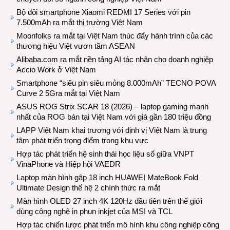
Bộ đôi smartphone Xiaomi REDMI 17 Series với pin
7.500mAh ra mắt thị trường Việt Nam
Moonfolks ra mắt tại Việt Nam thúc đẩy hành trình của các
thương hiệu Việt vươn tầm ASEAN
Alibaba.com ra mắt nền tảng AI tác nhân cho doanh nghiệp
Accio Work ở Việt Nam
Smartphone “siêu pin siêu mỏng 8.000mAh” TECNO POVA
Curve 2 5Gra mắt tại Việt Nam
ASUS ROG Strix SCAR 18 (2026) – laptop gaming mạnh
nhất của ROG bán tại Việt Nam với giá gần 180 triệu đồng
LAPP Việt Nam khai trương với định vị Việt Nam là trung
tâm phát triển trọng điểm trong khu vực
Hợp tác phát triển hệ sinh thái học liệu số giữa VNPT
VinaPhone và Hiệp hội VAEDR
Laptop màn hình gập 18 inch HUAWEI MateBook Fold
Ultimate Design thế hệ 2 chính thức ra mắt
Màn hình OLED 27 inch 4K 120Hz đầu tiên trên thế giới
dùng công nghệ in phun inkjet của MSI và TCL
Hợp tác chiến lược phát triển mô hình khu công nghiệp công