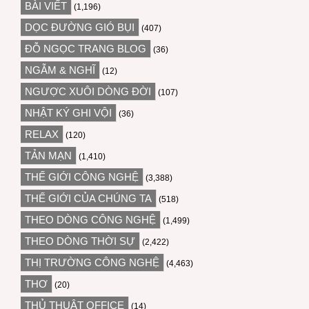
BÀI VIẾT
(1,196)
DỌC ĐƯỜNG GIÓ BỤI
(407)
ĐỖ NGỌC TRANG BLOG
(36)
NGẪM & NGHĨ
(12)
NGƯỢC XUÔI DÒNG ĐỜI
(107)
NHẬT KÝ GHI VỘI
(36)
RELAX
(120)
TẢN MẠN
(1,410)
THẾ GIỚI CÔNG NGHỆ
(3,388)
THẾ GIỚI CỦA CHÚNG TA
(518)
THEO DÒNG CÔNG NGHỆ
(1,499)
THEO DÒNG THỜI SỰ
(2,422)
THỊ TRƯỜNG CÔNG NGHỆ
(4,463)
THƠ
(20)
THỦ THUẬT OFFICE
(14)