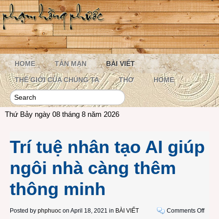
HOME
TẢN MẠN
BÀI VIẾT
THẾ GIỚI CỦA CHÚNG TA
THƠ
HOME
Thứ Bảy ngày 08 tháng 8 năm 2026
Trí tuệ nhân tạo AI giúp
ngôi nhà càng thêm
thông minh
on
Posted by
phphuoc
on April 18, 2021 in
BÀI VIẾT
Comments Off