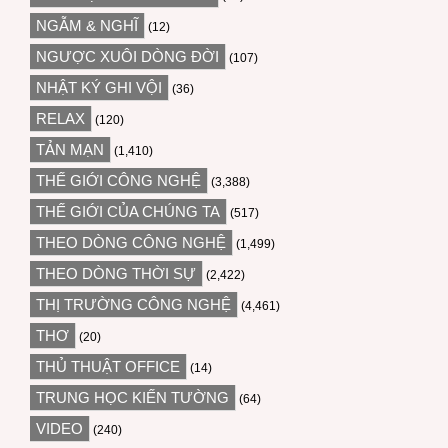
NGẪM & NGHĨ
(12)
NGƯỢC XUÔI DÒNG ĐỜI
(107)
NHẬT KÝ GHI VỘI
(36)
RELAX
(120)
TẢN MẠN
(1,410)
THẾ GIỚI CÔNG NGHỆ
(3,388)
THẾ GIỚI CỦA CHÚNG TA
(517)
THEO DÒNG CÔNG NGHỆ
(1,499)
THEO DÒNG THỜI SỰ
(2,422)
THỊ TRƯỜNG CÔNG NGHỆ
(4,461)
THƠ
(20)
THỦ THUẬT OFFICE
(14)
TRUNG HỌC KIẾN TƯỜNG
(64)
VIDEO
(240)