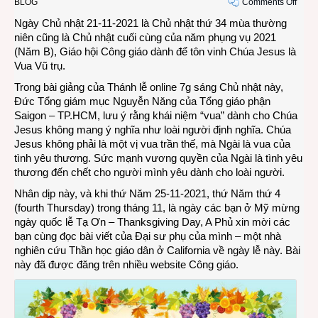
on
BLOG
Comments Off
Nhân
Ngày Chủ nhật 21-11-2021 là Chủ nhật thứ 34 mùa thường
ngày
niên cũng là Chủ nhật cuối cùng của năm phụng vụ 2021
lễ
(Năm B), Giáo hội Công giáo dành để tôn vinh Chúa Jesus là
Thank
Vua Vũ trụ.
Day,
Trong bài giảng của Thánh lễ online 7g sáng Chủ nhật này,
nghĩ
Đức Tổng giám mục Nguyễn Năng của Tổng giáo phận
về
Saigon – TP.HCM, lưu ý rằng khái niệm “vua” dành cho Chúa
việc
Jesus không mang ý nghĩa như loài người định nghĩa. Chúa
trở
Jesus không phải là một vị vua trần thế, mà Ngài là vua của
lại
tình yêu thương. Sức mạnh vương quyền của Ngài là tình yêu
cảm
thương đến chết cho người mình yêu dành cho loài người.
ơn
Nhân dịp này, và khi thứ Năm 25-11-2021, thứ Năm thứ 4
(fourth Thursday) trong tháng 11, là ngày các bạn ở Mỹ mừng
ngày quốc lễ Tạ Ơn – Thanksgiving Day, A Phủ xin mời các
bạn cùng đọc bài viết của Đại sư phụ của mình – một nhà
nghiên cứu Thần học giáo dân ở California về ngày lễ này. Bài
này đã được đăng trên nhiều website Công giáo.