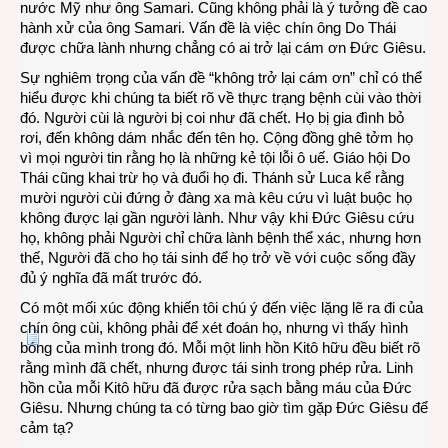
nước Mỹ như ông Samari. Cũng không phải là ‎ý tưởng đề cao
hành xử của ông Samari. Vấn đề là việc chín ông Do Thái
được chữa lành nhưng chẳng có ai trở lại cám ơn Đức Giêsu.
Sự nghiêm trọng của vấn đề “không trở lại cám ơn” chỉ có thể
hiểu được khi chúng ta biết rõ về thực trạng bệnh cùi vào thời
đó. Người cùi là người bị coi như đã chết. Họ bị gia đình bỏ
rơi, đến không dám nhắc đến tên họ. Cộng đồng ghê tởm họ
vì mọi người tin rằng họ là những kẻ tội lỗi ô uế. Giáo hội Do
Thái cũng khai trừ họ và đuổi họ đi. Thánh sử Luca kể rằng
mười người cùi đứng ở đàng xa mà kêu cứu vì luật buộc họ
không được lại gần người lành. Như vậy khi Đức Giêsu cứu
họ, không phải Người chỉ chữa lành bệnh thể xác, nhưng hơn
thế, Người đã cho họ tái sinh để họ trở về với cuộc sống đầy
đủ ‎ý nghĩa đã mất trước đó.
Có một mối xúc động khiến tôi chú ‎ý đến việc lặng lẽ ra đi của
chín ông cùi, không phải để xét đoán họ, nhưng vì thấy hình
bóng của mình trong đó. Mỗi một linh hồn Kitô hữu đều biết rõ
rằng mình đã chết, nhưng được tái sinh trong phép rửa. Linh
hồn của mỗi Kitô hữu đã được rửa sạch bằng máu của Đức
Giêsu. Nhưng chúng ta có từng bao giờ tìm gặp Đức Giêsu để
cảm tạ?