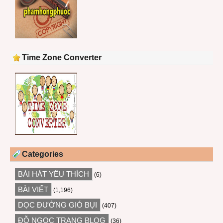
Time Zone Converter
Categories
BÀI HÁT YÊU THÍCH
(6)
BÀI VIẾT
(1,196)
DỌC ĐƯỜNG GIÓ BỤI
(407)
ĐỖ NGỌC TRANG BLOG
(36)