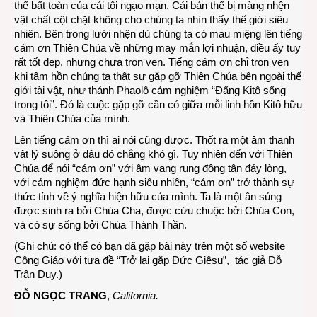
thể bất toàn của cái tôi ngạo mạn‎. Cái bản thể bị màng nhện
vật chất cột chặt không cho chúng ta nhìn thấy thế giới siêu
nhiên. Bên trong lưới nhện dù chúng ta có mau miệng lên tiếng
cám ơn Thiên Chúa về những may mắn lợi nhuận, điều ấy tuy
rất tốt đẹp, nhưng chưa trọn vẹn. Tiếng cám ơn chỉ trọn vẹn
khi tâm hồn chúng ta thật sự gặp gỡ Thiên Chúa bên ngoài thế
giới tài vật, như thánh Phaolô cảm nghiệm “Đấng Kitô sống
trong tôi”. Đó là cuộc gặp gỡ cần có giữa mỗi linh hồn Kitô hữu
và Thiên Chúa của mình.
Lên tiếng cám ơn thì ai nói cũng được. Thốt ra một âm thanh
vật lý suông ở đâu đó chẳng khó gì. Tuy nhiên đến với Thiên
Chúa để nói “cám ơn” với âm vang rung động tận đáy lòng,
với cảm nghiệm đức hạnh siêu nhiên, “cám ơn” trở thành sự
thức tỉnh về ý nghĩa hiện hữu của mình. Ta là một ân sủng
được sinh ra bởi Chúa Cha, được cứu chuộc bởi Chúa Con,
và có sự sống bởi Chúa Thánh Thần.
(Ghi chú: có thể có bạn đã gặp bài này trên một số website
Công Giáo với tựa đề “Trở lại gặp Đức Giêsu”, tác giả Đỗ
Trân Duy.)
ĐỖ NGỌC TRANG
,
California.