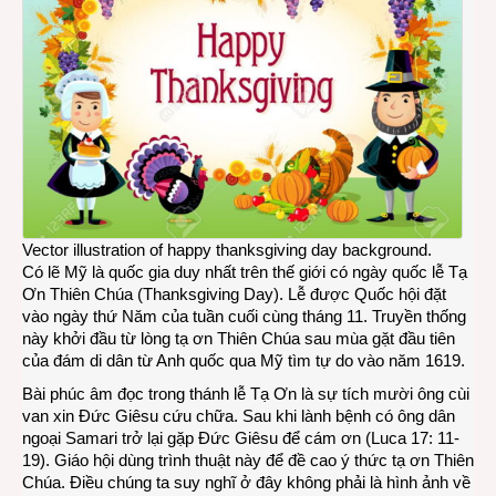
Vector illustration of happy thanksgiving day background.
Có lẽ Mỹ là quốc gia duy nhất trên thế giới có ngày quốc lễ Tạ
Ơn Thiên Chúa (Thanksgiving Day). Lễ được Quốc hội đặt
vào ngày thứ Năm của tuần cuối cùng tháng 11. Truyền thống
này khởi đầu từ lòng tạ ơn Thiên Chúa sau mùa gặt đầu tiên
của đám di dân từ Anh quốc qua Mỹ tìm tự do vào năm 1619.
Bài phúc âm đọc trong thánh lễ Tạ Ơn là sự tích mười ông cùi
van xin Đức Giêsu cứu chữa. Sau khi lành bệnh có ông dân
ngoại Samari trở lại gặp Đức Giêsu để cám ơn (Luca 17: 11-
19). Giáo hội dùng trình thuật này để đề ‎cao ý thức tạ ơn Thiên
Chúa. Điều chúng ta suy nghĩ ở đây không phải là hình ảnh về