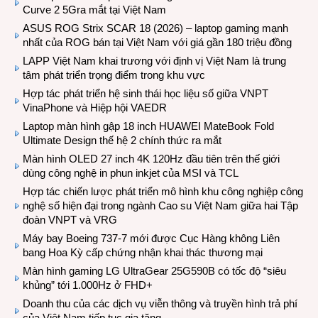
Curve 2 5Gra mắt tại Việt Nam
ASUS ROG Strix SCAR 18 (2026) – laptop gaming mạnh
nhất của ROG bán tại Việt Nam với giá gần 180 triệu đồng
LAPP Việt Nam khai trương với định vị Việt Nam là trung
tâm phát triển trọng điểm trong khu vực
Hợp tác phát triển hệ sinh thái học liệu số giữa VNPT
VinaPhone và Hiệp hội VAEDR
Laptop màn hình gập 18 inch HUAWEI MateBook Fold
Ultimate Design thế hệ 2 chính thức ra mắt
Màn hình OLED 27 inch 4K 120Hz đầu tiên trên thế giới
dùng công nghệ in phun inkjet của MSI và TCL
Hợp tác chiến lược phát triển mô hình khu công nghiệp công
nghệ số hiện đại trong ngành Cao su Việt Nam giữa hai Tập
đoàn VNPT và VRG
Máy bay Boeing 737-7 mới được Cục Hàng không Liên
bang Hoa Kỳ cấp chứng nhận khai thác thương mại
Màn hình gaming LG UltraGear 25G590B có tốc độ “siêu
khủng” tới 1.000Hz ở FHD+
Doanh thu của các dịch vụ viễn thông và truyền hình trả phí
của Việt Nam tiếp tục gia tăng