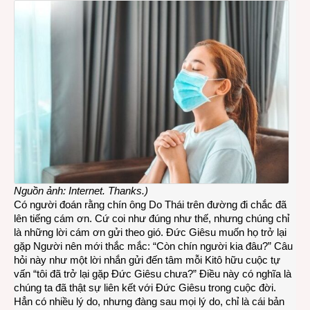
Nguồn ảnh: Internet. Thanks.)
Có người đoán rằng chín ông Do Thái trên đường đi chắc đã
lên tiếng cám ơn. Cứ coi như đúng như thế, nhưng chúng chỉ
là những lời cám ơn gửi theo gió. Đức Giêsu muốn họ trở lại
gặp Người nên mới thắc mắc: “Còn chín người kia đâu?” Câu
hỏi này như một lời nhắn gửi đến tâm mỗi Kitô hữu cuộc tự
vấn “tôi đã trở lại gặp Đức Giêsu chưa?” Điều này có nghĩa là
chúng ta đã thật sự liên kết với Đức Giêsu trong cuộc đời.
Hẳn có nhiều l‎‎ý do, nhưng đàng sau mọi l‎‎ý do, chỉ là cái bản