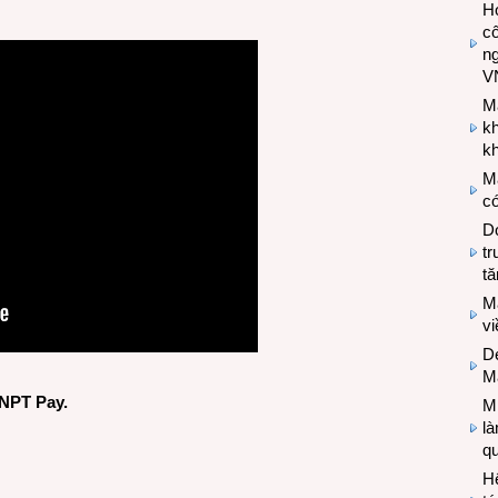
Hợ
cô
n
V
M
k
kh
M
có
Do
tr
tă
M
v
De
M
VNPT Pay
.
Mi
l
q
H