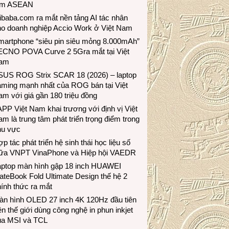
ầm ASEAN
ibaba.com ra mắt nền tảng AI tác nhân
ho doanh nghiệp Accio Work ở Việt Nam
martphone “siêu pin siêu mỏng 8.000mAh”
ECNO POVA Curve 2 5Gra mắt tại Việt
am
SUS ROG Strix SCAR 18 (2026) – laptop
aming mạnh nhất của ROG bán tại Việt
m với giá gần 180 triệu đồng
PP Việt Nam khai trương với định vị Việt
m là trung tâm phát triển trọng điểm trong
hu vực
p tác phát triển hệ sinh thái học liệu số
iữa VNPT VinaPhone và Hiệp hội VAEDR
aptop màn hình gập 18 inch HUAWEI
teBook Fold Ultimate Design thế hệ 2
ính thức ra mắt
àn hình OLED 27 inch 4K 120Hz đầu tiên
ên thế giới dùng công nghệ in phun inkjet
ủa MSI và TCL