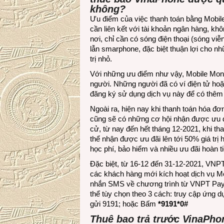
không?
Ưu điểm của việc thanh toán bằng Mobile
cần liên kết với tài khoản ngân hàng, khô
nơi, chỉ cần có sóng điện thoại (sóng viễ
lẫn smarphone, đặc biệt thuận lợi cho n
trị nhỏ.
Với những ưu điểm như vậy, Mobile Mon
người. Những người đã có ví điện tử hoặ
đăng ký sử dụng dịch vụ này để có thêm 
Ngoài ra, hiện nay khi thanh toán hóa 
cũng sẽ có những cơ hội nhận được ưu đ
cử, từ nay đến hết tháng 12-2021, khi 
thể nhận được ưu đãi lên tới 50% giá trị 
học phí, bảo hiểm và nhiều ưu đãi hoàn t
Đặc biệt, từ 16-12 đến 31-12-2021, VNPT 
các khách hàng mới kích hoạt dịch vụ M
nhắn SMS về chương trình từ VNPT Pay)
thể tùy chọn theo 3 cách: truy cập ứng 
gửi 9191; hoặc Bấm
*9191*0#
Thuê bao trả trước VinaPhon