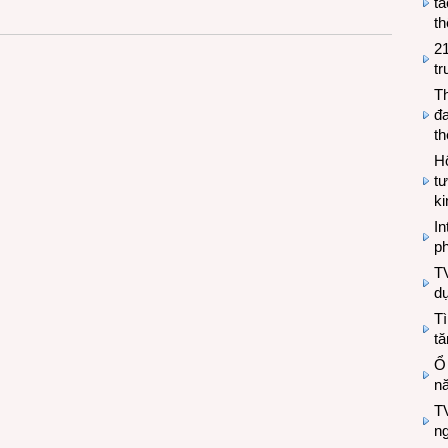
tá
th
2
tr
T
đa
t
Hộ
tư
k
In
ph
T
d
Tì
tă
Ổ
n
TV
n