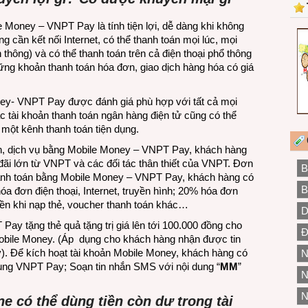
 Money – VNPT Pay là tính tiện lợi, dễ dàng khi không
ng cần kết nối Internet, có thể thanh toán mọi lúc, mọi
n thông) và có thể thanh toán trên cả điện thoại phổ thông
hững khoản thanh toán hóa đơn, giao dịch hàng hóa có giá
ey- VNPT Pay được đánh giá phù hợp với tất cả mọi
c tài khoản thanh toán ngân hàng điện tử cũng có thể
một kênh thanh toán tiện dụng.
đơn, dịch vụ bằng Mobile Money – VNPT Pay, khách hàng
ãi lớn từ VNPT và các đối tác thân thiết của VNPT. Đơn
B
thanh toán bằng Mobile Money – VNPT Pay, khách hàng có
B
hóa đơn điện thoại, Internet, truyền hình; 20% hóa đơn
iền khi nạp thẻ, voucher thanh toán khác…
D
Pay tặng thẻ quả tặng trị giá lên tới 100.000 đồng cho
Đ
obile Money. (Áp dụng cho khách hàng nhận được tin
. Để kích hoạt tài khoản Mobile Money, khách hàng có
N
dụng VNPT Pay; Soạn tin nhắn SMS với nội dung “
MM
”
N
N
e có thể dùng tiền còn dư trong tài