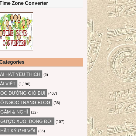
Time Zone Converter
Categories
ÀI HÁT YÊU THÍCH
(6)
ÀI VIẾT
(1,196)
ỌC ĐƯỜNG GIÓ BỤI
(407)
Ỗ NGỌC TRANG BLOG
(36)
GẪM & NGHĨ
(12)
GƯỢC XUÔI DÒNG ĐỜI
(107)
HẬT KÝ GHI VỘI
(36)