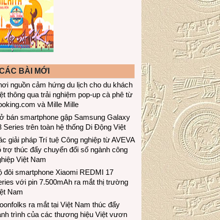
CÁC BÀI MỚI
hơi nguồn cảm hứng du lịch cho du khách
ệt thông qua trải nghiệm pop-up cà phê từ
oking.com và Mille Mille
ở bán smartphone gập Samsung Galaxy
 Series trên toàn hệ thống Di Động Việt
c giải pháp Trí tuệ Công nghiệp từ AVEVA
 trợ thúc đẩy chuyển đổi số ngành công
ghiệp Việt Nam
ộ đôi smartphone Xiaomi REDMI 17
ries với pin 7.500mAh ra mắt thị trường
iệt Nam
onfolks ra mắt tại Việt Nam thúc đẩy
nh trình của các thương hiệu Việt vươn