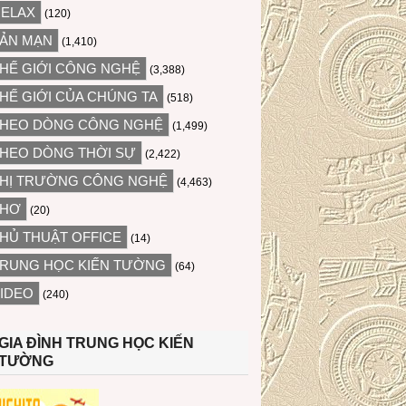
ELAX
(120)
ẢN MẠN
(1,410)
HẾ GIỚI CÔNG NGHỆ
(3,388)
HẾ GIỚI CỦA CHÚNG TA
(518)
HEO DÒNG CÔNG NGHỆ
(1,499)
HEO DÒNG THỜI SỰ
(2,422)
HỊ TRƯỜNG CÔNG NGHỆ
(4,463)
THƠ
(20)
HỦ THUẬT OFFICE
(14)
RUNG HỌC KIẾN TƯỜNG
(64)
IDEO
(240)
GIA ĐÌNH TRUNG HỌC KIẾN
TƯỜNG