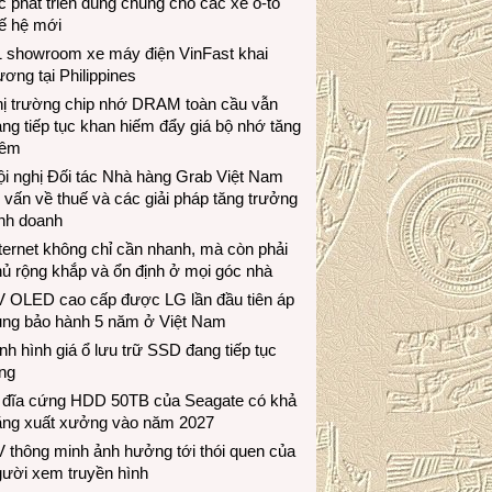
c phát triển dùng chung cho các xe ô-tô
ế hệ mới
1 showroom xe máy điện VinFast khai
ương tại Philippines
hị trường chip nhớ DRAM toàn cầu vẫn
ng tiếp tục khan hiếm đẩy giá bộ nhớ tăng
hêm
i nghị Đối tác Nhà hàng Grab Việt Nam
 vấn về thuế và các giải pháp tăng trưởng
inh doanh
ternet không chỉ cần nhanh, mà còn phải
ủ rộng khắp và ổn định ở mọi góc nhà
V OLED cao cấp được LG lần đầu tiên áp
ụng bảo hành 5 năm ở Việt Nam
nh hình giá ổ lưu trữ SSD đang tiếp tục
ng
 đĩa cứng HDD 50TB của Seagate có khả
ăng xuất xưởng vào năm 2027
 thông minh ảnh hưởng tới thói quen của
gười xem truyền hình