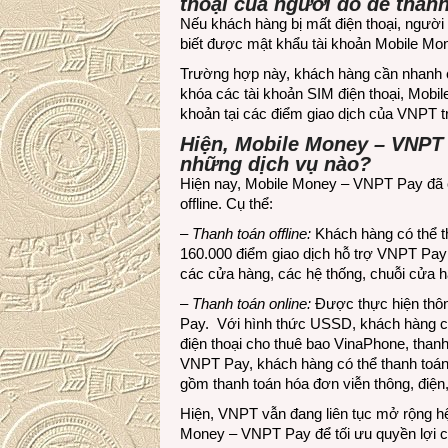
thoại của người đó để tha
Nếu khách hàng bị mất điện thoại, ngườ
biết được mật khẩu tài khoản Mobile Mo
Trường hợp này, khách hàng cần nhanh c
khóa các tài khoản SIM điện thoại, Mobil
khoản tại các điểm giao dịch của VNPT t
Hiện, Mobile Money – VNPT 
những dịch vụ nào?
Hiện nay, Mobile Money – VNPT Pay đã có 
offline. Cụ thể:
–
Thanh toán offline:
Khách hàng có thể th
160.000 điểm giao dịch hỗ trợ VNPT P
các cửa hàng, các hệ thống, chuỗi cửa 
–
Thanh toán online:
Được thực hiện thôn
Pay. Với hình thức USSD, khách hàng có
điện thoại cho thuê bao VinaPhone, thanh 
VNPT Pay, khách hàng có thể thanh toán o
gồm thanh toán hóa đơn viễn thông, điệ
Hiện, VNPT vẫn đang liên tục mở rộng hệ
Money – VNPT Pay để tối ưu quyền lợi c