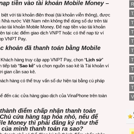
nạp tiền vào tài khoản Mobile Money –
R
T
iệt với tài khoản điện thoại (tài khoản viễn thông), được
g Nhà nước Việt Nam nên không thể dùng số dư trên tài
T
vào tài khoản Mobile Money. Để nạp tiền vào tài khoản
T
ện tại các điểm giao dịch VNPT hoặc có thể nạp từ ví
app VNPT Pay.
T
c khoản đã thanh toán bằng Mobile
T
: Khách hàng truy cập app VNPT Pay, chọn “
Lịch sử
”
T
tiếp tab “
Sao kê
” và chọn nguồn sao kê là Tài khoản ví
i gian cần sao kê.
T
hách hàng có thể truy vấn số dư hiện tại bằng cú pháp
T
thể đến các cửa hàng giao dịch của VinaPhone trên toàn
V
 thành điểm chấp nhận thanh toán
Chủ cửa hàng tạp hóa nhỏ, nếu để
le Money thì phải đăng ký như thế
của mình thanh toán ra sao?