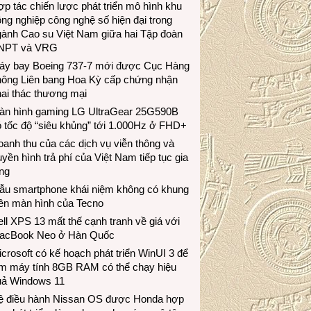
p tác chiến lược phát triển mô hình khu
ng nghiệp công nghệ số hiện đại trong
gành Cao su Việt Nam giữa hai Tập đoàn
NPT và VRG
áy bay Boeing 737-7 mới được Cục Hàng
hông Liên bang Hoa Kỳ cấp chứng nhận
ai thác thương mại
àn hình gaming LG UltraGear 25G590B
 tốc độ “siêu khủng” tới 1.000Hz ở FHD+
anh thu của các dịch vụ viễn thông và
uyền hình trả phí của Việt Nam tiếp tục gia
ng
ẫu smartphone khái niệm không có khung
iền màn hình của Tecno
ll XPS 13 mất thế cạnh tranh về giá với
acBook Neo ở Hàn Quốc
crosoft có kế hoạch phát triển WinUI 3 để
àm máy tính 8GB RAM có thể chạy hiệu
uả Windows 11
ệ điều hành Nissan OS được Honda hợp