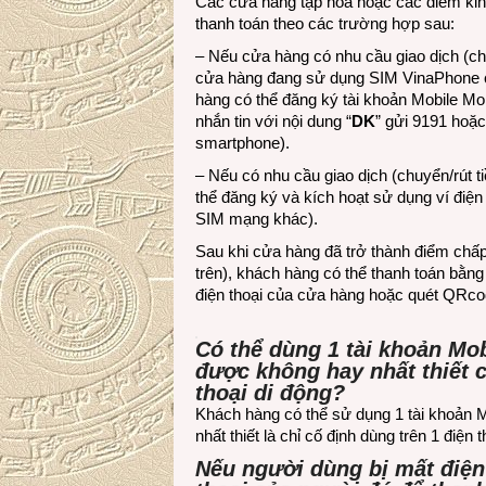
Các cửa hàng tạp hóa hoặc các điểm kin
thanh toán theo các trường hợp sau:
– Nếu cửa hàng có nhu cầu giao dịch (chu
cửa hàng đang sử dụng SIM VinaPhone chí
hàng có thể đăng ký tài khoản Mobile M
nhắn tin với nội dung “
DK
” gửi 9191 hoặc
smartphone).
– Nếu có nhu cầu giao dịch (chuyển/rút t
thể đăng ký và kích hoạt sử dụng ví đi
SIM mạng khác).
Sau khi cửa hàng đã trở thành điểm chấ
trên), khách hàng có thể thanh toán bằn
điện thoại của cửa hàng hoặc quét QRco
Có thể dùng 1 tài khoản Mob
được không hay nhất thiết c
thoại di động?
Khách hàng có thể sử dụng 1 tài khoản Mo
nhất thiết là chỉ cố định dùng trên 1 điện t
Nếu người dùng bị mất điện