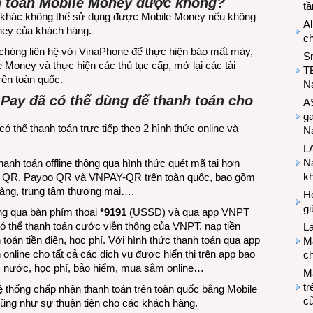
nh toán Mobile Money được không?
t
i khác không thể sử dụng được Mobile Money nếu không
Al
ney của khách hàng.
c
hóng liên hệ với VinaPhone để thực hiện báo mất máy,
S
e Money và thực hiện các thủ tục cấp, mở lại các tài
T
rên toàn quốc.
N
Pay đã có thể dùng để thanh toán cho
A
g
thể thanh toán trực tiếp theo 2 hình thức online và
Na
LA
Na
anh toán offline thông qua hình thức quét mã tại hơn
k
ay QR, Payoo QR và VNPAY-QR trên toàn quốc, bao gồm
hàng, trung tâm thương mại….
Hợ
g
g qua bàn phím thoại
*9191
(USSD) và qua app VNPT
 thể thanh toán cước viễn thông của VNPT, nạp tiền
L
toán tiền điện, học phí. Với hình thức thanh toán qua app
Ma
nline cho tất cả các dịch vụ được hiển thị trên app bao
ch
n, nước, học phí, bảo hiểm, mua sắm online…
M
tr
 thống chấp nhận thanh toán trên toàn quốc bằng Mobile
c
ũng như sự thuận tiện cho các khách hàng.