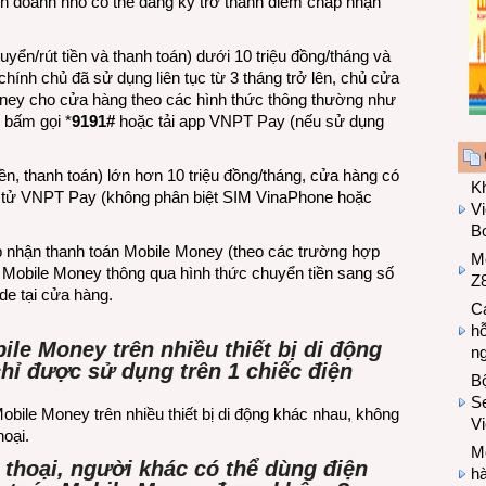
h doanh nhỏ có thể đăng ký trở thành điểm chấp nhận
yển/rút tiền và thanh toán) dưới 10 triệu đồng/tháng và
nh chủ đã sử dụng liên tục từ 3 tháng trở lên, chủ cửa
oney cho cửa hàng theo các hình thức thông thường như
 bấm gọi *
9191#
hoặc tải app VNPT Pay (nếu sử dụng
iền, thanh toán) lớn hơn 10 triệu đồng/tháng, cửa hàng có
K
ện tử VNPT Pay (không phân biệt SIM VinaPhone hoặc
Vi
Bo
p nhận thanh toán Mobile Money (theo các trường hợp
M
g Mobile Money thông qua hình thức chuyển tiền sang số
Z8
de tại cửa hàng.
Cá
hỗ
ile Money trên nhiều thiết bị di động
n
hỉ được sử dụng trên 1 chiếc điện
B
Se
bile Money trên nhiều thiết bị di động khác nhau, không
V
hoại.
Mo
 thoại, người khác có thể dùng điện
hà