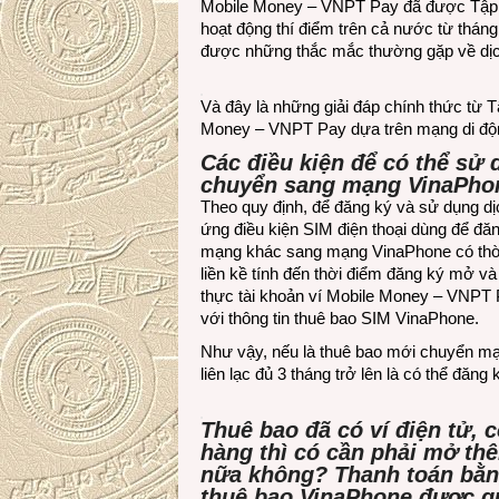
Mobile Money – VNPT Pay đã được Tập 
hoạt động thí điểm trên cả nước từ tháng
được những thắc mắc thường gặp về dịc
Và đây là những giải đáp chính thức từ 
Money – VNPT Pay dựa trên mạng di độ
Các điều kiện để có thể sử
chuyển sang mạng VinaPhon
Theo quy định, để đăng ký và sử dụng d
ứng điều kiện SIM điện thoại dùng để đă
mạng khác sang mạng VinaPhone có thời gi
liền kề tính đến thời điểm đăng ký mở và
thực tài khoản ví Mobile Money – VNPT P
với thông tin thuê bao SIM VinaPhone.
Như vậy, nếu là thuê bao mới chuyển mạ
liên lạc đủ 3 tháng trở lên là có thể đă
Thuê bao đã có ví điện tử, 
hàng thì có cần phải mở th
nữa không? Thanh toán bằn
thuê bao VinaPhone được qu