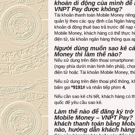
khoản di động của mình để 
VNPT Pay được không?
Tài khoản thanh toán Mobile Money riêng b
quản lý theo các quy định của Ngân hàn
khoản di động thuê bao trả trước để nạp 
Mobile Money, khách hàng có thể thực hi
điện tử, tài khoản ngân hàng thông qua 
Người dùng muốn sao kê cá
Money thì làm thế nào?
Nếu sử dụng trên điện thoại smartphone
(ngay phía dưới màn hình bên phải), chọn 
điện tử hoặc Tài khoản Mobile Money, thờ
Nếu sử dụng trên điện thoại phổ thông, k
bấm gọi
*9191#
và nhấn tiếp phím
4
.
Nếu cần sao kê chi tiết, khách hàng có 
quốc để yêu cầu sao kê.
Làm thế nào để đăng ký trở
Mobile Money – VNPT Pay? 
khách thanh toán bằng Mobi
nào, hướng dẫn khách hàng 