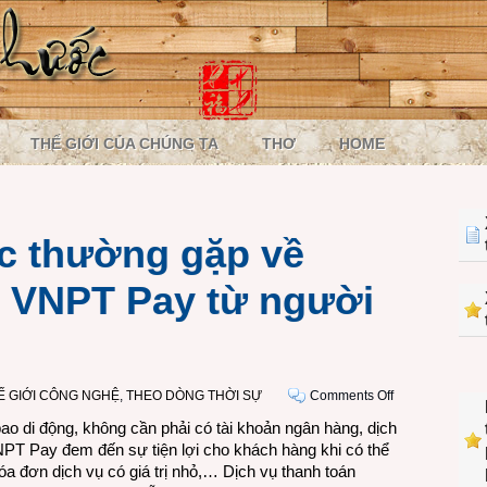
THẾ GIỚI CỦA CHÚNG TA
THƠ
HOME
c thường gặp về
 VNPT Pay từ người
on
Ế GIỚI CÔNG NGHỆ
,
THEO DÒNG THỜI SỰ
Comments Off
Những
bao di động, không cần phải có tài khoản ngân hàng, dịch
thắc
NPT Pay đem đến sự tiện lợi cho khách hàng khi có thể
mắc
óa đơn dịch vụ có giá trị nhỏ,… Dịch vụ thanh toán
thường