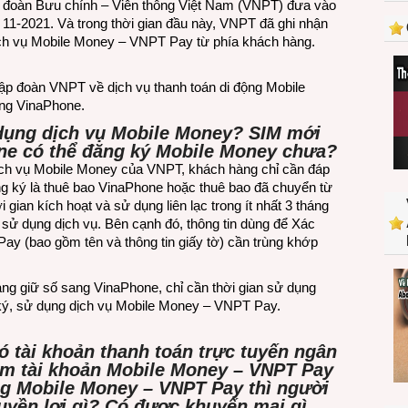
đoàn Bưu chính – Viễn thông Việt Nam (VNPT) đưa vào
gặp
 11-2021. Và trong thời gian đầu này, VNPT đã ghi nhận
về
h vụ Mobile Money – VNPT Pay từ phía khách hàng.
Mobile
Money
Tập đoàn VNPT về dịch vụ thanh toán di động Mobile
–
ng VinaPhone.
VNPT
Pay
 dụng dịch vụ Mobile Money? SIM mới
từ
e có thể đăng ký Mobile Money chưa?
người
ịch vụ Mobile Money của VNPT, khách hàng chỉ cần đáp
dùng
ng ký là thuê bao VinaPhone hoặc thuê bao đã chuyển từ
an kích hoạt và sử dụng liên lạc trong ít nhất 3 tháng
 sử dụng dịch vụ. Bên cạnh đó, thông tin dùng để Xác
ay (bao gồm tên và thông tin giấy tờ) cần trùng khớp
ng giữ số sang VinaPhone, chỉ cần thời gian sử dụng
ng ký, sử dụng dịch vụ Mobile Money – VNPT Pay.
có tài khoản thanh toán trực tuyến ngân
êm tài khoản Mobile Money – VNPT Pay
g Mobile Money – VNPT Pay thì người
yền lợi gì? Có được khuyến mại gì