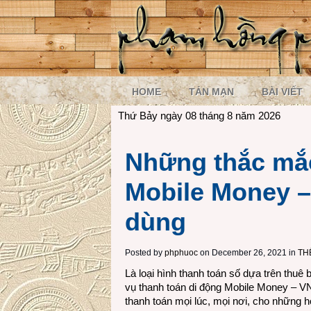
HOME
TẢN MẠN
BÀI VIẾT
Thứ Bảy ngày 08 tháng 8 năm 2026
Những thắc mắ
Mobile Money –
dùng
Posted by
phphuoc
on December 26, 2021 in
TH
Là loại hình thanh toán số dựa trên thuê 
vụ thanh toán di động Mobile Money – V
thanh toán mọi lúc, mọi nơi, cho những h