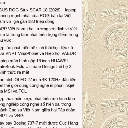
am
SUS ROG Strix SCAR 18 (2026) – laptop
aming mạnh nhất của ROG bán tại Việt
m với giá gần 180 triệu đồng
PP Việt Nam khai trương với định vị Việt
m là trung tâm phát triển trọng điểm trong
hu vực
p tác phát triển hệ sinh thái học liệu số
iữa VNPT VinaPhone và Hiệp hội VAEDR
aptop màn hình gập 18 inch HUAWEI
teBook Fold Ultimate Design thế hệ 2
ính thức ra mắt
àn hình OLED 27 inch 4K 120Hz đầu tiên
ên thế giới dùng công nghệ in phun inkjet
ủa MSI và TCL
p tác chiến lược phát triển mô hình khu
ng nghiệp công nghệ số hiện đại trong
gành Cao su Việt Nam giữa hai Tập đoàn
NPT và VRG
áy bay Boeing 737-7 mới được Cục Hàng