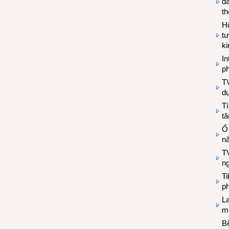
đa
t
Hộ
tư
k
In
ph
T
d
Tì
tă
Ổ
n
TV
n
T
ph
L
mẽ
Bệ