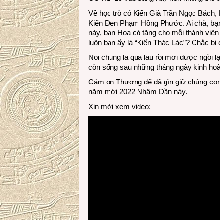
Về học trò có Kiến Già Trần Ngọc Bách
Kiến Đen Phạm Hồng Phước. Ai chà, bạn H
này, bạn Hoa có tặng cho mỗi thành viên 
luôn bạn ấy là “Kiến Thác Lác”? Chắc bị c
Nói chung là quá lâu rồi mới được ngồi lại
còn sống sau những tháng ngày kinh hoàn
Cảm on Thượng đế đã gìn giữ chúng con. 
năm mới 2022 Nhâm Dần này.
Xin mời xem video: