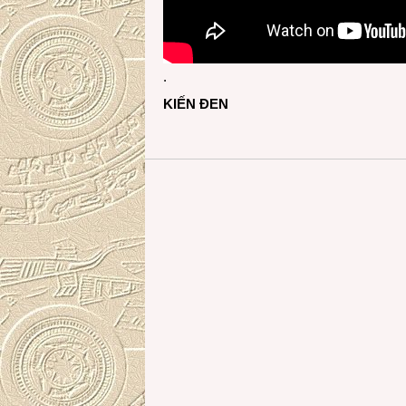
.
KIẾN ĐEN