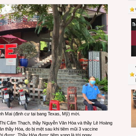
nhau
lần
đầu
tiên
từ
lúc
COVID-
19
h Mai (định cư tại bang Texas, Mỹ) mời.
 Thị Cẩm Thạch, thầy Nguyễn Văn Hòa và thầy Lê Hoàng
 thầy Hòa, do bị mệt sau khi tiêm mũi 3 vaccine
i được. Thầy Hòa được tiêm xong là tới ngay.