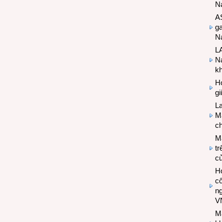
N
A
g
Na
LA
Na
k
Hợ
g
L
Ma
ch
M
tr
c
Hợ
cô
n
V
M