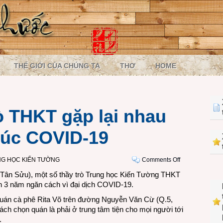
THẾ GIỚI CỦA CHÚNG TA
THƠ
HOME
ò THKT gặp lại nhau
 lúc COVID-19
on
G HỌC KIẾN TƯỜNG
Comments Off
VIDEO:
 Tân Sửu), một số thầy trò Trung học Kiến Tường THKT
Thầy
ần 3 năm ngăn cách vì đại dịch COVID-19.
trò
quán cà phê Rita Võ trên đường Nguyễn Văn Cừ (Q.5,
THKT
h chọn quán là phải ở trung tâm tiện cho mọi người tới
gặp
.
lại