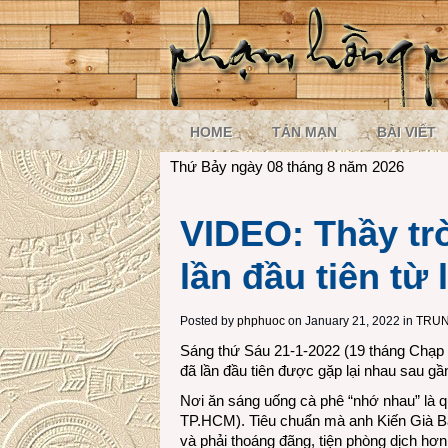
HOME
TẢN MẠN
BÀI VIẾT
Thứ Bảy ngày 08 tháng 8 năm 2026
VIDEO: Thầy tr
lần đầu tiên từ
Posted by
phphuoc
on January 21, 2022 in
TRUN
Sáng thứ Sáu 21-1-2022 (19 tháng Chạp
đã lần đầu tiên được gặp lại nhau sau g
Nơi ăn sáng uống cà phê “nhớ nhau” là 
TP.HCM). Tiêu chuẩn mà anh Kiến Già Bác
và phải thoáng đãng, tiện phòng dịch hơn