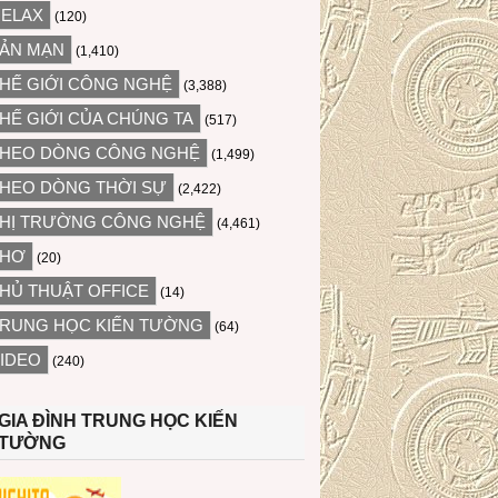
ELAX
(120)
ẢN MẠN
(1,410)
HẾ GIỚI CÔNG NGHỆ
(3,388)
HẾ GIỚI CỦA CHÚNG TA
(517)
HEO DÒNG CÔNG NGHỆ
(1,499)
HEO DÒNG THỜI SỰ
(2,422)
HỊ TRƯỜNG CÔNG NGHỆ
(4,461)
THƠ
(20)
HỦ THUẬT OFFICE
(14)
RUNG HỌC KIẾN TƯỜNG
(64)
IDEO
(240)
GIA ĐÌNH TRUNG HỌC KIẾN
TƯỜNG