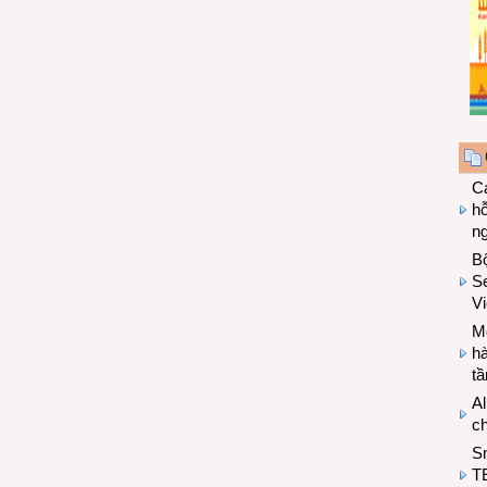
Cá
hỗ
n
B
Se
V
Mo
hà
t
Al
c
S
T