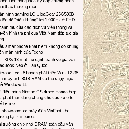
hông Liên bang Hoa Kỳ cấp chứng nhận
ai thác thương mại
àn hình gaming LG UltraGear 25G590B
 tốc độ “siêu khủng” tới 1.000Hz ở FHD+
anh thu của các dịch vụ viễn thông và
uyền hình trả phí của Việt Nam tiếp tục gia
ng
ẫu smartphone khái niệm không có khung
iền màn hình của Tecno
ll XPS 13 mất thế cạnh tranh về giá với
acBook Neo ở Hàn Quốc
crosoft có kế hoạch phát triển WinUI 3 để
àm máy tính 8GB RAM có thể chạy hiệu
uả Windows 11
ệ điều hành Nissan OS được Honda hợp
c phát triển dùng chung cho các xe ô-tô
ế hệ mới
1 showroom xe máy điện VinFast khai
ương tại Philippines
hị trường chip nhớ DRAM toàn cầu vẫn