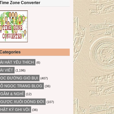
Time Zone Converter
Categories
ÀI HÁT YÊU THÍCH
(6)
ÀI VIẾT
(1,196)
ỌC ĐƯỜNG GIÓ BỤI
(407)
Ỗ NGỌC TRANG BLOG
(36)
GẪM & NGHĨ
(12)
GƯỢC XUÔI DÒNG ĐỜI
(107)
HẬT KÝ GHI VỘI
(36)