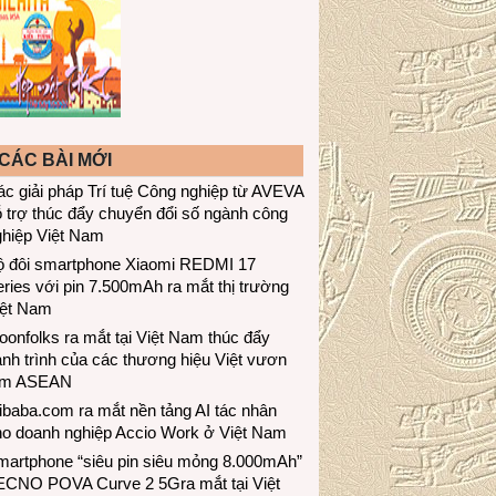
CÁC BÀI MỚI
c giải pháp Trí tuệ Công nghiệp từ AVEVA
 trợ thúc đẩy chuyển đổi số ngành công
ghiệp Việt Nam
ộ đôi smartphone Xiaomi REDMI 17
ries với pin 7.500mAh ra mắt thị trường
iệt Nam
onfolks ra mắt tại Việt Nam thúc đẩy
nh trình của các thương hiệu Việt vươn
ầm ASEAN
ibaba.com ra mắt nền tảng AI tác nhân
ho doanh nghiệp Accio Work ở Việt Nam
martphone “siêu pin siêu mỏng 8.000mAh”
ECNO POVA Curve 2 5Gra mắt tại Việt