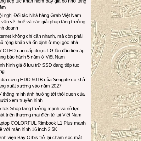
ng tiếp tục khan hiếm đẩy giá bộ nhớ tăng
hêm
i nghị Đối tác Nhà hàng Grab Việt Nam
 vấn về thuế và các giải pháp tăng trưởng
inh doanh
ternet không chỉ cần nhanh, mà còn phải
ủ rộng khắp và ổn định ở mọi góc nhà
V OLED cao cấp được LG lần đầu tiên áp
ụng bảo hành 5 năm ở Việt Nam
nh hình giá ổ lưu trữ SSD đang tiếp tục
ng
 đĩa cứng HDD 50TB của Seagate có khả
ăng xuất xưởng vào năm 2027
 thông minh ảnh hưởng tới thói quen của
gười xem truyền hình
ikTok Shop tăng trưởng mạnh và nỗ lực
át triển thương mại điện tử tại Việt Nam
aptop COLORFUL Rimbook L1 Plus mạnh
 với màn hình 16 inch 2.5K
nh viện Bay Orbis trở lại chăm sóc mắt