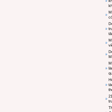
k
kh
M
có
Do
tr
tă
M
v
De
M
Mi
l
q
H
tá
th
2
tr
T