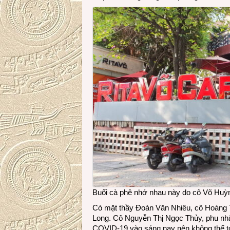
Buổi cà phê nhớ nhau này do cô Võ Huỳn
Có mặt thầy Đoàn Văn Nhiêu, cô Hoàng
Long. Cô Nguyễn Thị Ngọc Thủy, phu nhân
COVID-19 vào sáng nay nên không thể tớ