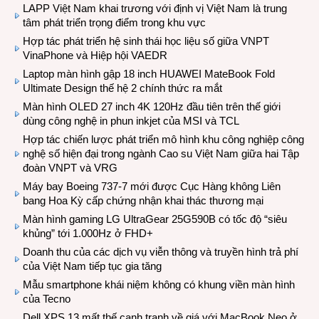
LAPP Việt Nam khai trương với định vị Việt Nam là trung
tâm phát triển trọng điểm trong khu vực
Hợp tác phát triển hệ sinh thái học liệu số giữa VNPT
VinaPhone và Hiệp hội VAEDR
Laptop màn hình gập 18 inch HUAWEI MateBook Fold
Ultimate Design thế hệ 2 chính thức ra mắt
Màn hình OLED 27 inch 4K 120Hz đầu tiên trên thế giới
dùng công nghệ in phun inkjet của MSI và TCL
Hợp tác chiến lược phát triển mô hình khu công nghiệp công
nghệ số hiện đại trong ngành Cao su Việt Nam giữa hai Tập
đoàn VNPT và VRG
Máy bay Boeing 737-7 mới được Cục Hàng không Liên
bang Hoa Kỳ cấp chứng nhận khai thác thương mại
Màn hình gaming LG UltraGear 25G590B có tốc độ “siêu
khủng” tới 1.000Hz ở FHD+
Doanh thu của các dịch vụ viễn thông và truyền hình trả phí
của Việt Nam tiếp tục gia tăng
Mẫu smartphone khái niệm không có khung viền màn hình
của Tecno
Dell XPS 13 mất thế cạnh tranh về giá với MacBook Neo ở