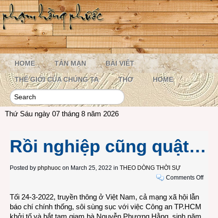
HOME
TẢN MẠN
BÀI VIẾT
THẾ GIỚI CỦA CHÚNG TA
THƠ
HOME
Thứ Sáu ngày 07 tháng 8 năm 2026
Rồi nghiệp cũng quật…
Posted by
phphuoc
on March 25, 2022 in
THEO DÒNG THỜI SỰ
on
Comments Off
Rồi
Tối 24-3-2022, truyền thông ở Việt Nam, cả mạng xã hội lẫn
nghi
báo chí chính thống, sôi sùng sục với việc Công an TP.HCM
cũng
khởi tố và bắt tạm giam bà Nguyễn Phương Hằng, sinh năm
quật