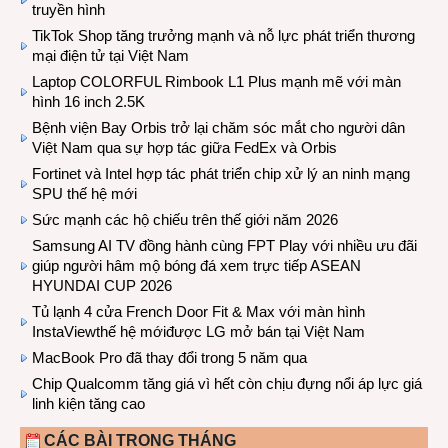
truyền hình
TikTok Shop tăng trưởng mạnh và nỗ lực phát triển thương
mại điện tử tại Việt Nam
Laptop COLORFUL Rimbook L1 Plus mạnh mẽ với màn
hình 16 inch 2.5K
Bệnh viện Bay Orbis trở lại chăm sóc mắt cho người dân
Việt Nam qua sự hợp tác giữa FedEx và Orbis
Fortinet và Intel hợp tác phát triển chip xử lý an ninh mạng
SPU thế hệ mới
Sức mạnh các hộ chiếu trên thế giới năm 2026
Samsung AI TV đồng hành cùng FPT Play với nhiều ưu đãi
giúp người hâm mộ bóng đá xem trực tiếp ASEAN
HYUNDAI CUP 2026
Tủ lạnh 4 cửa French Door Fit & Max với màn hình
InstaViewthế hệ mớiđược LG mở bán tại Việt Nam
MacBook Pro đã thay đổi trong 5 năm qua
Chip Qualcomm tăng giá vì hết còn chịu đựng nổi áp lực giá
linh kiện tăng cao
CÁC BÀI TRONG THÁNG