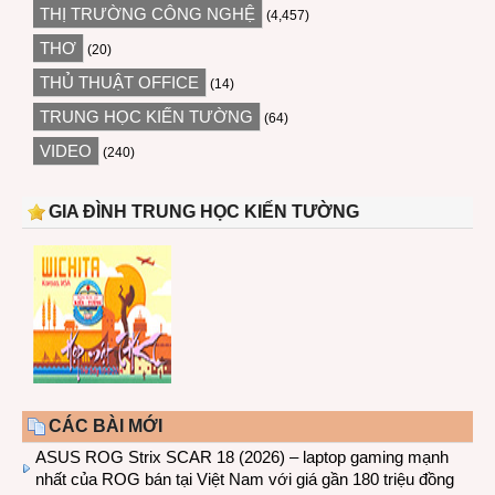
THỊ TRƯỜNG CÔNG NGHỆ
(4,457)
THƠ
(20)
THỦ THUẬT OFFICE
(14)
TRUNG HỌC KIẾN TƯỜNG
(64)
VIDEO
(240)
GIA ĐÌNH TRUNG HỌC KIẾN TƯỜNG
CÁC BÀI MỚI
ASUS ROG Strix SCAR 18 (2026) – laptop gaming mạnh
nhất của ROG bán tại Việt Nam với giá gần 180 triệu đồng