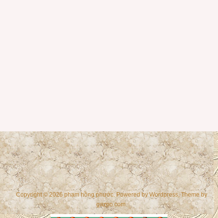
Copyright © 2026 phạm hồng phước. Powered by
Wordpress
, Theme by
gazpo.com
.