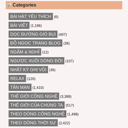
Categories
BÀI HÁT YÊU THÍCH
(6)
BÀI VIẾT
(1,196)
DỌC ĐƯỜNG GIÓ BỤI
(407)
ĐỖ NGỌC TRANG BLOG
(36)
NGẪM & NGHĨ
(12)
NGƯỢC XUÔI DÒNG ĐỜI
(107)
NHẬT KÝ GHI VỘI
(36)
RELAX
(120)
TẢN MẠN
(1,410)
THẾ GIỚI CÔNG NGHỆ
(3,388)
THẾ GIỚI CỦA CHÚNG TA
(517)
THEO DÒNG CÔNG NGHỆ
(1,498)
THEO DÒNG THỜI SỰ
(2,422)