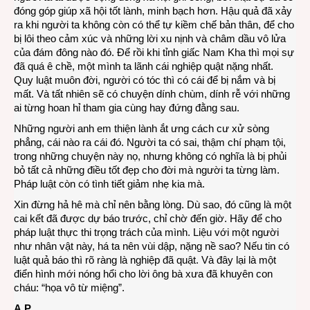
đóng góp giúp xã hội tốt lành, minh bạch hơn. Hậu quả đã xảy
ra khi người ta không còn có thể tự kiềm chế bản thân, để cho
bị lôi theo cảm xúc và những lời xu nịnh và châm dầu vô lửa
của đám đông nào đó. Để rồi khi tỉnh giấc Nam Kha thì mọi sự
đã quá ê chề, một mình ta lãnh cái nghiệp quật nặng nhất.
Quy luật muôn đời, người có tóc thì có cái để bị nắm và bị
mất. Và tất nhiên sẽ có chuyện dính chùm, dính rễ với những
ai từng hoan hỉ tham gia cùng hay đứng đằng sau.
Những người anh em thiện lành ắt ưng cách cư xử sòng
phẳng, cái nào ra cái đó. Người ta có sai, thậm chí phạm tội,
trong những chuyện này nọ, nhưng không có nghĩa là bị phủi
bỏ tất cả những điều tốt đẹp cho đời mà người ta từng làm.
Pháp luật còn có tình tiết giảm nhẹ kia mà.
Xin đừng hả hê mà chỉ nên bằng lòng. Dù sao, đó cũng là một
cai kết đã được dự báo trước, chỉ chờ đến giờ. Hãy để cho
pháp luật thực thi trọng trách của mình. Liệu với một người
như nhân vật này, há ta nên vùi dập, nặng nề sao? Nếu tin có
luật quả báo thì rõ ràng là nghiệp đã quật. Và đây lại là một
điển hình mới nóng hổi cho lời ông bà xưa đã khuyên con
cháu: “họa vô từ miệng”.
A.P.