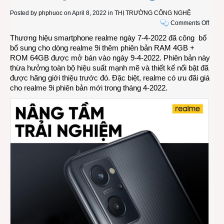
Posted by
phphuoc
on April 8, 2022 in
THỊ TRƯỜNG CÔNG NGHỆ
on
Comments Off
Smar
Thương hiệu smartphone realme ngày 7-4-2022 đã công bố
real
bổ sung cho dòng realme 9i thêm phiên bản RAM 4GB +
9i
ROM 64GB được mở bán vào ngày 9-4-2022. Phiên bản này
có
thừa hưởng toàn bộ hiệu suất mạnh mẽ và thiết kế nổi bật đã
thêm
được hãng giới thiệu trước đó. Đặc biệt, realme có ưu đãi giá
phiên
cho realme 9i phiên bản mới trong tháng 4-2022.
bản
RAM
4GB
+
ROM
64GB
và
được
ưu
đãi
giá