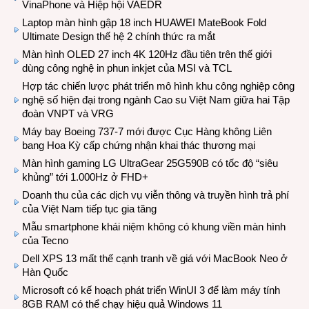
VinaPhone và Hiệp hội VAEDR
Laptop màn hình gập 18 inch HUAWEI MateBook Fold
Ultimate Design thế hệ 2 chính thức ra mắt
Màn hình OLED 27 inch 4K 120Hz đầu tiên trên thế giới
dùng công nghệ in phun inkjet của MSI và TCL
Hợp tác chiến lược phát triển mô hình khu công nghiệp công
nghệ số hiện đại trong ngành Cao su Việt Nam giữa hai Tập
đoàn VNPT và VRG
Máy bay Boeing 737-7 mới được Cục Hàng không Liên
bang Hoa Kỳ cấp chứng nhận khai thác thương mại
Màn hình gaming LG UltraGear 25G590B có tốc độ “siêu
khủng” tới 1.000Hz ở FHD+
Doanh thu của các dịch vụ viễn thông và truyền hình trả phí
của Việt Nam tiếp tục gia tăng
Mẫu smartphone khái niệm không có khung viền màn hình
của Tecno
Dell XPS 13 mất thế cạnh tranh về giá với MacBook Neo ở
Hàn Quốc
Microsoft có kế hoạch phát triển WinUI 3 để làm máy tính
8GB RAM có thể chạy hiệu quả Windows 11