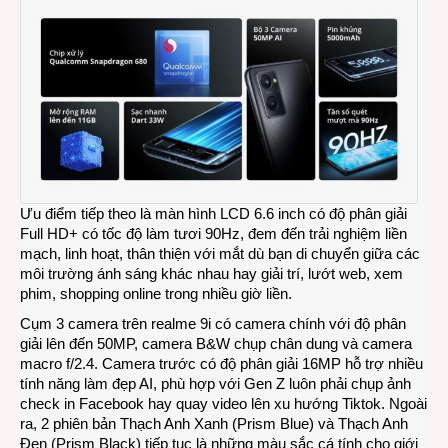
Ưu điểm tiếp theo là màn hình LCD 6.6 inch có độ phân giải
Full HD+ có tốc độ làm tươi 90Hz, đem đến trải nghiệm liền
mạch, linh hoạt, thân thiện với mắt dù bạn di chuyển giữa các
môi trường ánh sáng khác nhau hay giải trí, lướt web, xem
phim, shopping online trong nhiều giờ liền.
Cụm 3 camera trên realme 9i có camera chính với độ phân
giải lên đến 50MP, camera B&W chụp chân dung và camera
macro f/2.4. Camera trước có độ phân giải 16MP hỗ trợ nhiều
tính năng làm đẹp AI, phù hợp với Gen Z luôn phải chụp ảnh
check in Facebook hay quay video lên xu hướng Tiktok. Ngoài
ra, 2 phiên bản Thạch Anh Xanh (Prism Blue) và Thạch Anh
Đen (Prism Black) tiếp tục là những màu sắc cá tính cho giới