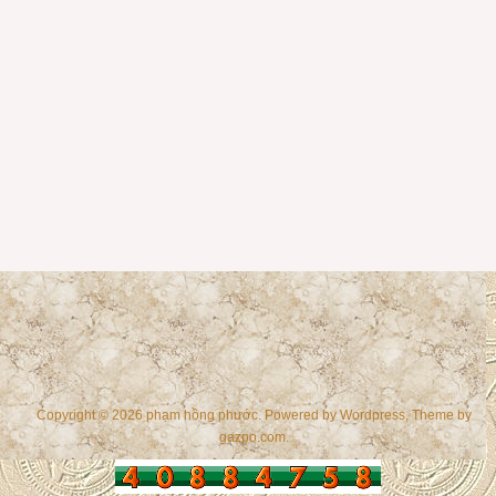
Copyright © 2026 phạm hồng phước. Powered by
Wordpress
, Theme by
gazpo.com
.