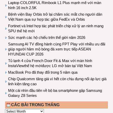
Laptop COLORFUL Rimbook L1 Plus mạnh mẽ với màn
hình 16 inch 2.5K
Bệnh viện Bay Orbis trở lại chăm sóc mắt cho người dân
Việt Nam qua sự hợp tác giữa FedEx và Orbis
Fortinet và Intel hợp tác phát triển chip xử lý an ninh mạng
SPU thế hệ mới
Sức mạnh các hộ chiếu trên thế giới năm 2026
Samsung AI TV đồng hành cùng FPT Play với nhiều ưu đãi
giúp người hâm mộ bóng đá xem trực tiếp ASEAN
HYUNDAI CUP 2026
Tủ lạnh 4 cửa French Door Fit & Max với màn hình
InstaViewthế hệ mớiđược LG mở bán tại Việt Nam
MacBook Pro đã thay đổi trong 5 năm qua
Chip Qualcomm tăng giá vì hết còn chịu đựng nổi áp lực giá
linh kiện tăng cao
Một cái nhìn đầu tiên về bộ ba smartphone gập Samsung
Galaxy Z8 Series
CÁC BÀI TRONG THÁNG
CÁC