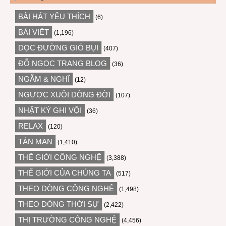
BÀI HÁT YÊU THÍCH
(6)
BÀI VIẾT
(1,196)
DỌC ĐƯỜNG GIÓ BỤI
(407)
ĐỖ NGỌC TRANG BLOG
(36)
NGẪM & NGHĨ
(12)
NGƯỢC XUÔI DÒNG ĐỜI
(107)
NHẬT KÝ GHI VỘI
(36)
RELAX
(120)
TẢN MẠN
(1,410)
THẾ GIỚI CÔNG NGHỆ
(3,388)
THẾ GIỚI CỦA CHÚNG TA
(517)
THEO DÒNG CÔNG NGHỆ
(1,498)
THEO DÒNG THỜI SỰ
(2,422)
THỊ TRƯỜNG CÔNG NGHỆ
(4,456)