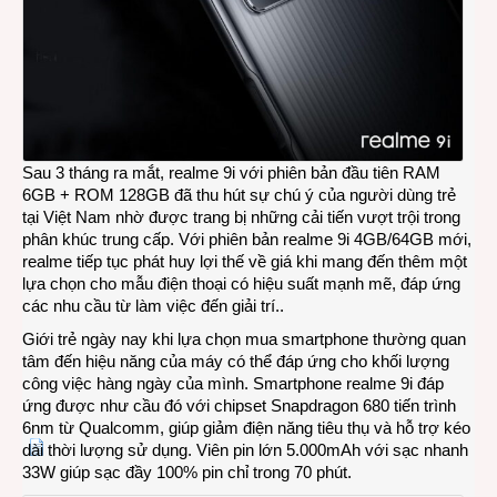
Sau 3 tháng ra mắt, realme 9i với phiên bản đầu tiên RAM
6GB + ROM 128GB đã thu hút sự chú ý của người dùng trẻ
tại Việt Nam nhờ được trang bị những cải tiến vượt trội trong
phân khúc trung cấp. Với phiên bản realme 9i 4GB/64GB mới,
realme tiếp tục phát huy lợi thế về giá khi mang đến thêm một
lựa chọn cho mẫu điện thoại có hiệu suất mạnh mẽ, đáp ứng
các nhu cầu từ làm việc đến giải trí..
Giới trẻ ngày nay khi lựa chọn mua smartphone thường quan
tâm đến hiệu năng của máy có thể đáp ứng cho khối lượng
công việc hàng ngày của mình. Smartphone realme 9i đáp
ứng được như cầu đó với chipset Snapdragon 680 tiến trình
6nm từ Qualcomm, giúp giảm điện năng tiêu thụ và hỗ trợ kéo
dài thời lượng sử dụng. Viên pin lớn 5.000mAh với sạc nhanh
33W giúp sạc đầy 100% pin chỉ trong 70 phút.