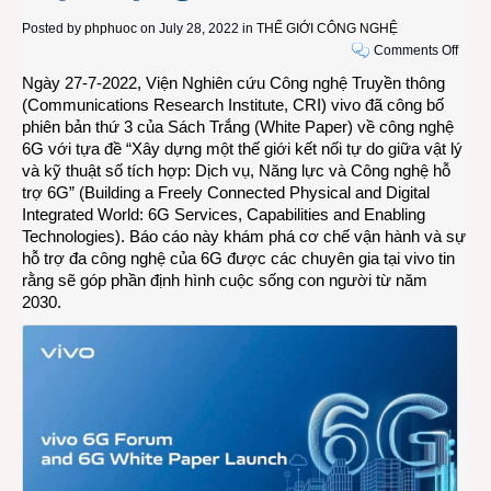
Posted by
phphuoc
on July 28, 2022 in
THẾ GIỚI CÔNG NGHỆ
on
Comments Off
Vivo
Ngày 27-7-2022, Viện Nghiên cứu Công nghệ Truyền thông
công
(Communications Research Institute, CRI) vivo đã công bố
bố
phiên bản thứ 3 của Sách Trắng (White Paper) về công nghệ
Sách
6G với tựa đề “Xây dựng một thế giới kết nối tự do giữa vật lý
Trắn
và kỹ thuật số tích hợp: Dịch vụ, Năng lực và Công nghệ hỗ
6G
trợ 6G” (Building a Freely Connected Physical and Digital
phiên
Integrated World: 6G Services, Capabilities and Enabling
bản
Technologies). Báo cáo này khám phá cơ chế vận hành và sự
thứ
hỗ trợ đa công nghệ của 6G được các chuyên gia tại vivo tin
ba
rằng sẽ góp phần định hình cuộc sống con người từ năm
về
2030.
các
dịch
vụ
và
hỗ
trợ
mạng
6G