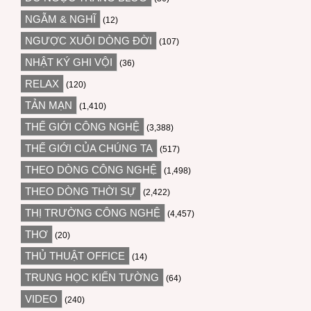
NGẪM & NGHĨ
(12)
NGƯỢC XUÔI DÒNG ĐỜI
(107)
NHẬT KÝ GHI VỘI
(36)
RELAX
(120)
TẢN MẠN
(1,410)
THẾ GIỚI CÔNG NGHỆ
(3,388)
THẾ GIỚI CỦA CHÚNG TA
(517)
THEO DÒNG CÔNG NGHỆ
(1,498)
THEO DÒNG THỜI SỰ
(2,422)
THỊ TRƯỜNG CÔNG NGHỆ
(4,457)
THƠ
(20)
THỦ THUẬT OFFICE
(14)
TRUNG HỌC KIẾN TƯỜNG
(64)
VIDEO
(240)