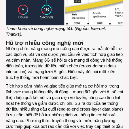
Tham khảo về công nghệ mạng 6G. (Nguồn: Internet.
Thanks).
Hỗ trợ nhiều công nghệ mới
Những chức năng mạng mới cũng cần được ra mắt để hỗ trợ
các dịch vụ 6G và đạt được yêu cầu về việc tích hợp giao tiếp
và cảm nhận. Mạng 6G sẽ hội tụ cả mạng di động và hệ thống
điện toán, tương tác dữ liệu miền chéo (cross-domain data
interaction) và mạng lưới AI gốc. Điều này đòi hỏi một kiến
trúc hệ thống mới hoàn toàn khác biệt.
Tích hợp cảm nhận và giao tiếp giúp mở ra cơ hội mới trong
lĩnh vực mạng không dây di động – mạng 6G gốc với AI sẽ cải
thiện hiệu quả kết nối và giao diện vô tuyến, nâng cao tính linh
hoạt hệ thống và giảm được chi phí. Sự ra đời của hệ thống
dữ liệu nhiều tầng đầu cuối (end-to-end cross-layer data plane)
là sự cần thiết để hỗ trợ những dịch vụ thông tin cơ bản và
nâng cao. Phương thức truyền thông với mức năng lượng
cực thấp giúp xóa bớt rào cản đối với việc truy cập thiết bị đầu