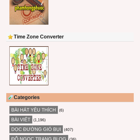
Time Zone Converter
Categories
BÀI HÁT YÊU THÍCH
(6)
BÀI VIẾT
(1,196)
DỌC ĐƯỜNG GIÓ BỤI
(407)
ĐỖ NGỌC TRANG BLOG
(36)