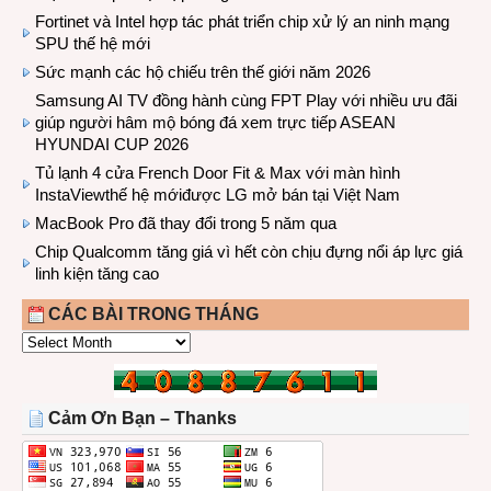
Fortinet và Intel hợp tác phát triển chip xử lý an ninh mạng
SPU thế hệ mới
Sức mạnh các hộ chiếu trên thế giới năm 2026
Samsung AI TV đồng hành cùng FPT Play với nhiều ưu đãi
giúp người hâm mộ bóng đá xem trực tiếp ASEAN
HYUNDAI CUP 2026
Tủ lạnh 4 cửa French Door Fit & Max với màn hình
InstaViewthế hệ mớiđược LG mở bán tại Việt Nam
MacBook Pro đã thay đổi trong 5 năm qua
Chip Qualcomm tăng giá vì hết còn chịu đựng nổi áp lực giá
linh kiện tăng cao
CÁC BÀI TRONG THÁNG
CÁC
BÀI
TRONG
THÁNG
Cảm Ơn Bạn – Thanks