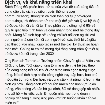
Dịch vụ và khả năng triển khai
Sách Trắng 6G phiên bản thứ ba của vivo đề xuất rằng 6G sẽ
cung cấp các dịch vụ siêu truyền thông (super
communication), thông tin và điện toán hội tụ (converged
computing), trở thành cơ sở cho một thế giới vật lý và kỹ thuật
số được kết nối và hội tụ. Theo phân tích, công nghệ 6G sẽ
quy tụ giao tiếp, tính toán và cảm nhận trong một hệ thống duy
nhất. Mạng 6G tích hợp sẽ không chỉ kết nối con người với
con người mà còn kết nối con người với các thiết bị và giữa
các thiết bị với nhau, giúp tạo ra một thế giới kỹ thuật số hoàn
toàn mới. Chúng ta có thể mong đợi rằng hàng trăm tỷ thiết bị
sẽ được kết nối trong năm 2030.
Ông Rakesh Tamrakar, Trưởng nhóm Chuyên gia tại Viện vivo
CRI, cho biết: “6G giúp chúng tôi mang đến thế hệ tiếp theo
của công nghệ kết nối len lỏi vào từng khía cạnh trong cuộc
sống. Nó sẽ tích hợp nhiều công nghệ truy cập hơn, bao phủ
một diện tích rộng lớn hơn, và cung cấp khả năng hỗ trợ nhiều
dịch vụ hơn. Bằng cách kết nối liền mạch các lĩnh vực, giao
thông, văn phòng và các hộ gia đình, 6G sẽ đóng góp rất nhiều
cho xã hội – từ việc quản lý nguồn nhân sự trong doanh
nghiệp đến tăng cường ứng phó với tình huống khẩn cấp và
thiên tai.”