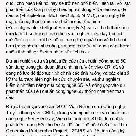
cuối, cho phép kết nối này sẽ trở nên phổ biến. Hiện tại, với sự
phát triển của Công nghệ nhiều người dùng – Đa đầu vào, đa
đầu ra (Multiple-Input Multiple-Output, MIMO), công nghệ Bề
mặt phản xạ thông minh có thể tái cấu trúc hình
(Reconfigurable Intelligent Surface, RIS) và các hình thái sóng
mới là một số trong những lĩnh vực nghiên cứu đầy thu hút
mở đường cho một hệ thống mạng hiệu quả hơn và linh hoạt
hơn trong nhiều tình huống, và hơn thế nữa sẽ cung cấp được
nhiều tính năng về cảm nhận hữu ích hơn.
Dự án nghiên cứu và phát triển các tiêu chuẩn công nghệ 6G
vẫn đang trong giai đoạn đầu định hình. Viện vivo CRI đã và
đang nỗ lực để tiếp tục tinh chỉnh các tình huống và các chỉ số
kỹ thuật, thực hiện nghiên cứu chuyên sâu và thử nghiệm
kiểm định tiềm năng của công nghệ 6G, và đóng góp vào sự
phát triển của tiêu chuẩn công nghệ 6G thống nhất trên toàn
cầu.
Được thành lập vào năm 2016, Viện Nghiên cứu Công nghệ
Truyền thông vivo CRI tập trung vào nghiên cứu và chuẩn hóa
công nghệ 5G. Hiện nay, Viện đã trình hơn 8.000 đề xuất để
phát triển mạng 5G cho Dự án đối tác Thế hệ thứ 3 (The Third
Generation Partnership Project – 3GPP) với 15 tính năng kỹ