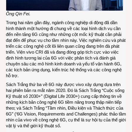
Ông Qin Fei.
Trong hai năm gần đây, ngành công nghiệp di động đã dần
hình thành một hướng đi chung về các loại hình dịch vụ cần
đến nền tảng 6G cũng như những cột mốc kỹ thuật cần phải
đạt đến để phục vụ cho tầm nhìn này. Việc nghiên cứu và phát
triển các công nghệ cốt lõi liên quan cũng đang trên đà phát
triển. Viện vivo CRI đã và đang đóng góp tích cực vào việc
định hình tương lai của 6G với việc phân tích và đánh giá
chuyên sâu các mô hình kinh doanh và yếu tố vận hành 6G,
các kịch bản ứng dụng, kiến trúc hệ thống và các công nghệ
hỗ trợ.
Sách Trắng thứ ba về 6G này được vivo xây dựng dựa trên
hai phiên bản ra mắt năm 2020. Đó là Sách Trắng “Cuộc sống
Kỹ thuật số 2030+” (Digital Life 2030+) cung cấp thông tin về
những kịch bản công nghệ 6G tiềm năng trong thập niên tiếp
theo; và Sách Trắng “Tầm nhìn, Điều kiện và Thách thức của
6G” (‘6G Vision, Requirements and Challenges) phác thảo tầm
nhìn của vivo về công nghệ 6G, cụ thể là sự hội tụ của thế giới
vật lý và thế giới kỹ thuật số.