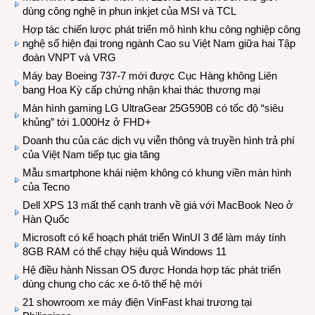
dùng công nghệ in phun inkjet của MSI và TCL
Hợp tác chiến lược phát triển mô hình khu công nghiệp công
nghệ số hiện đại trong ngành Cao su Việt Nam giữa hai Tập
đoàn VNPT và VRG
Máy bay Boeing 737-7 mới được Cục Hàng không Liên
bang Hoa Kỳ cấp chứng nhận khai thác thương mại
Màn hình gaming LG UltraGear 25G590B có tốc độ “siêu
khủng” tới 1.000Hz ở FHD+
Doanh thu của các dịch vụ viễn thông và truyền hình trả phí
của Việt Nam tiếp tục gia tăng
Mẫu smartphone khái niệm không có khung viền màn hình
của Tecno
Dell XPS 13 mất thế cạnh tranh về giá với MacBook Neo ở
Hàn Quốc
Microsoft có kế hoạch phát triển WinUI 3 để làm máy tính
8GB RAM có thể chạy hiệu quả Windows 11
Hệ điều hành Nissan OS được Honda hợp tác phát triển
dùng chung cho các xe ô-tô thế hệ mới
21 showroom xe máy điện VinFast khai trương tại