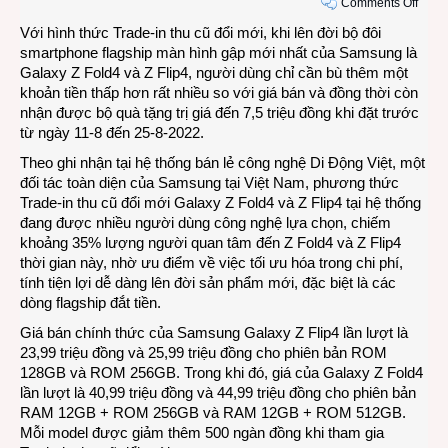
on
Comments Off
Lên
Với hình thức Trade-in thu cũ đổi mới, khi lên đời bộ đôi
đời
smartphone flagship màn hình gập mới nhất của Samsung là
Sams
Galaxy Z Fold4 và Z Flip4, người dùng chỉ cần bù thêm một
Gala
khoản tiền thấp hơn rất nhiều so với giá bán và đồng thời còn
Z
nhận được bộ quà tặng trị giá đến 7,5 triệu đồng khi đặt trước
Fold4
từ ngày 11-8 đến 25-8-2022.
và
Theo ghi nhận tại hệ thống bán lẻ công nghệ Di Động Việt, một
Z
đối tác toàn diện của Samsung tại Việt Nam, phương thức
Flip4
Trade-in thu cũ đổi mới Galaxy Z Fold4 và Z Flip4 tại hệ thống
với
đang được nhiều người dùng công nghệ lựa chọn, chiếm
chi
khoảng 35% lượng người quan tâm đến Z Fold4 và Z Flip4
phí
thời gian này, nhờ ưu điểm về việc tối ưu hóa trong chi phí,
thấp
tính tiện lợi dễ dàng lên đời sản phẩm mới, đặc biệt là các
dòng flagship đắt tiền.
Giá bán chính thức của Samsung Galaxy Z Flip4 lần lượt là
23,99 triệu đồng và 25,99 triệu đồng cho phiên bản ROM
128GB và ROM 256GB. Trong khi đó, giá của Galaxy Z Fold4
lần lượt là 40,99 triệu đồng và 44,99 triệu đồng cho phiên bản
RAM 12GB + ROM 256GB và RAM 12GB + ROM 512GB.
Mỗi model được giảm thêm 500 ngàn đồng khi tham gia