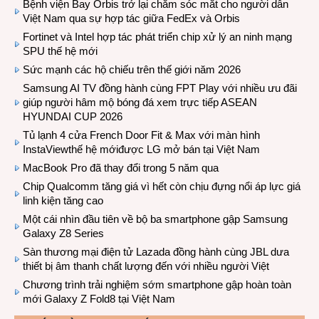
Bệnh viện Bay Orbis trở lại chăm sóc mắt cho người dân
Việt Nam qua sự hợp tác giữa FedEx và Orbis
Fortinet và Intel hợp tác phát triển chip xử lý an ninh mạng
SPU thế hệ mới
Sức mạnh các hộ chiếu trên thế giới năm 2026
Samsung AI TV đồng hành cùng FPT Play với nhiều ưu đãi
giúp người hâm mộ bóng đá xem trực tiếp ASEAN
HYUNDAI CUP 2026
Tủ lạnh 4 cửa French Door Fit & Max với màn hình
InstaViewthế hệ mớiđược LG mở bán tại Việt Nam
MacBook Pro đã thay đổi trong 5 năm qua
Chip Qualcomm tăng giá vì hết còn chịu đựng nổi áp lực giá
linh kiện tăng cao
Một cái nhìn đầu tiên về bộ ba smartphone gập Samsung
Galaxy Z8 Series
Sàn thương mại điện tử Lazada đồng hành cùng JBL dưa
thiết bị âm thanh chất lượng đến với nhiều người Việt
Chương trình trải nghiệm sớm smartphone gập hoàn toàn
mới Galaxy Z Fold8 tại Việt Nam