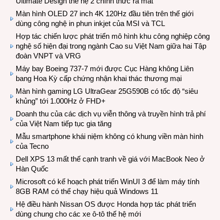
Ultimate Design thế hệ 2 chính thức ra mắt
Màn hình OLED 27 inch 4K 120Hz đầu tiên trên thế giới
dùng công nghệ in phun inkjet của MSI và TCL
Hợp tác chiến lược phát triển mô hình khu công nghiệp công
nghệ số hiện đại trong ngành Cao su Việt Nam giữa hai Tập
đoàn VNPT và VRG
Máy bay Boeing 737-7 mới được Cục Hàng không Liên
bang Hoa Kỳ cấp chứng nhận khai thác thương mại
Màn hình gaming LG UltraGear 25G590B có tốc độ “siêu
khủng” tới 1.000Hz ở FHD+
Doanh thu của các dịch vụ viễn thông và truyền hình trả phí
của Việt Nam tiếp tục gia tăng
Mẫu smartphone khái niệm không có khung viền màn hình
của Tecno
Dell XPS 13 mất thế cạnh tranh về giá với MacBook Neo ở
Hàn Quốc
Microsoft có kế hoạch phát triển WinUI 3 để làm máy tính
8GB RAM có thể chạy hiệu quả Windows 11
Hệ điều hành Nissan OS được Honda hợp tác phát triển
dùng chung cho các xe ô-tô thế hệ mới