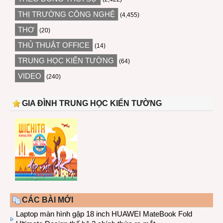
THỊ TRƯỜNG CÔNG NGHỆ
(4,455)
THƠ
(20)
THỦ THUẬT OFFICE
(14)
TRUNG HỌC KIẾN TƯỜNG
(64)
VIDEO
(240)
GIA ĐÌNH TRUNG HỌC KIẾN TƯỜNG
CÁC BÀI MỚI
Laptop màn hình gập 18 inch HUAWEI MateBook Fold