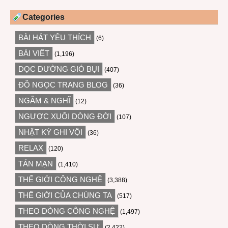
Categories
BÀI HÁT YÊU THÍCH
(6)
BÀI VIẾT
(1,196)
DỌC ĐƯỜNG GIÓ BỤI
(407)
ĐỖ NGỌC TRANG BLOG
(36)
NGẪM & NGHĨ
(12)
NGƯỢC XUÔI DÒNG ĐỜI
(107)
NHẬT KÝ GHI VỘI
(36)
RELAX
(120)
TẢN MẠN
(1,410)
THẾ GIỚI CÔNG NGHỆ
(3,388)
THẾ GIỚI CỦA CHÚNG TA
(517)
THEO DÒNG CÔNG NGHỆ
(1,497)
THEO DÒNG THỜI SỰ
(2,422)