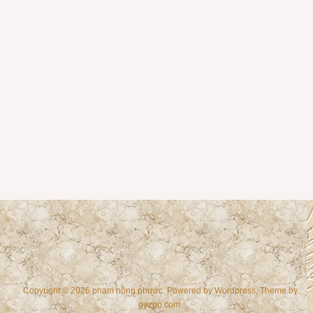
Copyright © 2026 phạm hồng phước. Powered by
Wordpress
, Theme by
gazpo.com
.