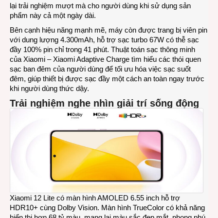
lại trải nghiệm mượt mà cho người dùng khi sử dụng sản
phẩm này cả một ngày dài.
Bên cạnh hiệu năng mạnh mẽ, máy còn được trang bị viên pin
với dung lượng 4.300mAh, hỗ trợ sạc turbo 67W có thễ sạc
đầy 100% pin chỉ trong 41 phút. Thuật toán sạc thông minh
của Xiaomi – Xiaomi Adaptive Charge tìm hiểu các thói quen
sạc ban đêm của người dùng để tối ưu hóa việc sạc suốt
đêm, giúp thiết bị được sạc đầy một cách an toàn ngay trước
khi người dùng thức dậy.
Trải nghiệm nghe nhìn giải trí sống động
Xiaomi 12 Lite có màn hình AMOLED 6.55 inch hỗ trợ
HDR10+ cùng Dolby Vision. Màn hình TrueColor có khả năng
hiển thị hơn 68 tỷ màu, mang lại màu sắc đẹp mắt, phong phú