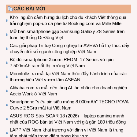
CÁC BÀI MỚI
Khơi nguồn cảm hứng du lịch cho du khách Việt thông qua
trải nghiệm pop-up cà phê từ Booking.com và Mille Mille
Mở bán smartphone gập Samsung Galaxy Z8 Series trên
toàn hệ thống Di Động Việt
Các giải pháp Trí tuệ Công nghiệp từ AVEVA hỗ trợ thúc đẩy
chuyển đổi số ngành công nghiệp Việt Nam
Bộ đôi smartphone Xiaomi REDMI 17 Series với pin
7.500mAh ra mắt thị trường Việt Nam
Moonfolks ra mắt tại Việt Nam thúc đẩy hành trình của các
thương hiệu Việt vươn tầm ASEAN
Alibaba.com ra mắt nền tảng AI tác nhân cho doanh nghiệp
Accio Work ở Việt Nam
Smartphone “siêu pin siêu mỏng 8.000mAh” TECNO POVA
Curve 2 5Gra mắt tại Việt Nam
ASUS ROG Strix SCAR 18 (2026) – laptop gaming mạnh
nhất của ROG bán tại Việt Nam với giá gần 180 triệu đồng
LAPP Việt Nam khai trương với định vị Việt Nam là trung
tâm phát triển trọng điểm trong khu vực