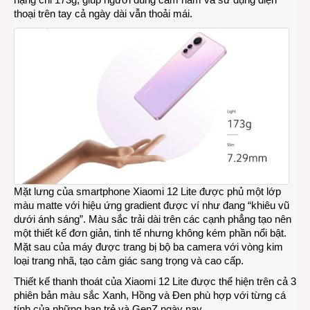
thoại trên tay cả ngày dài vẫn thoải mái.
Mặt lưng của smartphone Xiaomi 12 Lite được phủ một lớp
màu matte với hiệu ứng gradient được ví như đang “khiêu vũ
dưới ánh sáng”. Màu sắc trải dài trên các cạnh phẳng tạo nên
một thiết kế đơn giản, tinh tế nhưng không kém phần nổi bật.
Mặt sau của máy được trang bị bộ ba camera với vòng kim
loại trang nhã, tạo cảm giác sang trọng và cao cấp.
Thiết kế thanh thoát của Xiaomi 12 Lite được thể hiện trên cả 3
phiên bản màu sắc Xanh, Hồng và Đen phù hợp với từng cá
tính của những bạn trẻ và GenZ ngày nay.