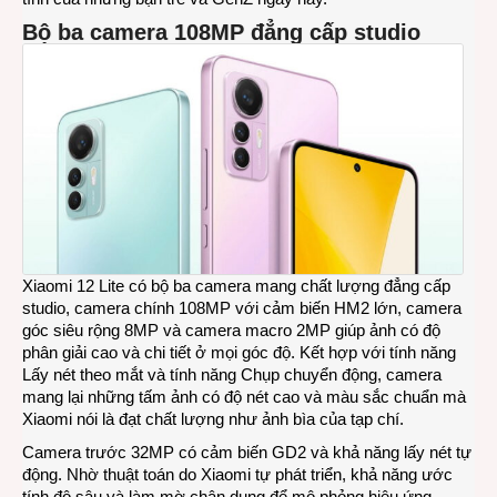
Bộ ba camera 108MP đẳng cấp studio
Xiaomi 12 Lite có bộ ba camera mang chất lượng đẳng cấp
studio, camera chính 108MP với cảm biến HM2 lớn, camera
góc siêu rộng 8MP và camera macro 2MP giúp ảnh có độ
phân giải cao và chi tiết ở mọi góc độ. Kết hợp với tính năng
Lấy nét theo mắt và tính năng Chụp chuyển động, camera
mang lại những tấm ảnh có độ nét cao và màu sắc chuẩn mà
Xiaomi nói là đạt chất lượng như ảnh bìa của tạp chí.
Camera trước 32MP có cảm biến GD2 và khả năng lấy nét tự
động. Nhờ thuật toán do Xiaomi tự phát triển, khả năng ước
tính độ sâu và làm mờ chân dung để mô phỏng hiệu ứng