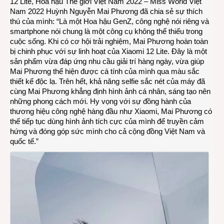
12 Lite, Hoa hậu Thế giới Việt Nam 2022 – Miss World Việt
Nam 2022 Huỳnh Nguyễn Mai Phương đã chia sẻ sự thích
thú của mình: “Là một Hoa hậu GenZ, công nghệ nói riêng và
smartphone nói chung là một công cụ không thể thiếu trong
cuộc sống. Khi có cơ hội trải nghiệm, Mai Phương hoàn toàn
bị chinh phục với sự linh hoạt của Xiaomi 12 Lite. Đây là một
sản phẩm vừa đáp ứng nhu cầu giải trí hàng ngày, vừa giúp
Mai Phương thể hiện được cá tính của mình qua màu sắc
thiết kế độc lạ. Trên hết, khả năng selfie sắc nét của máy đã
cùng Mai Phương khẳng định hình ảnh cá nhân, sáng tạo nên
những phong cách mới. Hy vọng với sự đồng hành của
thương hiệu công nghệ hàng đầu như Xiaomi, Mai Phương có
thể tiếp tục dùng hình ảnh tích cực của mình để truyền cảm
hứng và đóng góp sức mình cho cả cộng đồng Việt Nam và
quốc tế.”