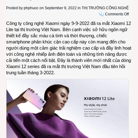
Posted by
phphuoc
on September 9, 2022 in
THỊ TRƯỜNG CÔNG NGHỆ
on
Comments Off
Chưa
Công ty công nghệ Xiaomi ngày 9-9-2022 đã ra mắt Xiaomi 12
tới
Lite tại thị trường Việt Nam. Bên cạnh việc sở hữu ngôn ngữ
10
thiết kế đầy sắc màu cá tính và thời thượng, chiếc
triệu
smartphone phân khúc cận cao cấp này còn mang đến cho
đồng
người dùng một cảm giác trải nghiệm cao cấp và đầy linh hoạt
cho
với công nghệ nhiếp ảnh điện toán và những tính năng được
chiếc
cải tiến một cách nổi bật. Đây là thành viên mới nhất của dòng
smar
Xiaomi 12 series đã ra mắt thị trường Việt Nam đầu tiên hồi
Xiao
trung tuần tháng 3-2022.
12
Lite
5G
bán
ở
Việt
Nam