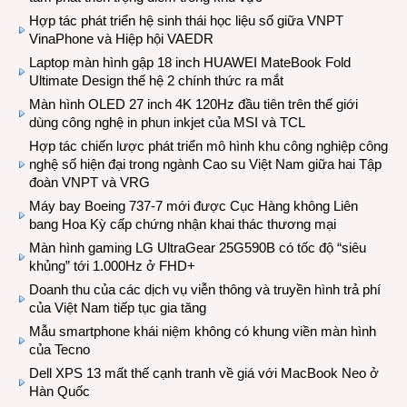
Hợp tác phát triển hệ sinh thái học liệu số giữa VNPT
VinaPhone và Hiệp hội VAEDR
Laptop màn hình gập 18 inch HUAWEI MateBook Fold
Ultimate Design thế hệ 2 chính thức ra mắt
Màn hình OLED 27 inch 4K 120Hz đầu tiên trên thế giới
dùng công nghệ in phun inkjet của MSI và TCL
Hợp tác chiến lược phát triển mô hình khu công nghiệp công
nghệ số hiện đại trong ngành Cao su Việt Nam giữa hai Tập
đoàn VNPT và VRG
Máy bay Boeing 737-7 mới được Cục Hàng không Liên
bang Hoa Kỳ cấp chứng nhận khai thác thương mại
Màn hình gaming LG UltraGear 25G590B có tốc độ “siêu
khủng” tới 1.000Hz ở FHD+
Doanh thu của các dịch vụ viễn thông và truyền hình trả phí
của Việt Nam tiếp tục gia tăng
Mẫu smartphone khái niệm không có khung viền màn hình
của Tecno
Dell XPS 13 mất thế cạnh tranh về giá với MacBook Neo ở
Hàn Quốc