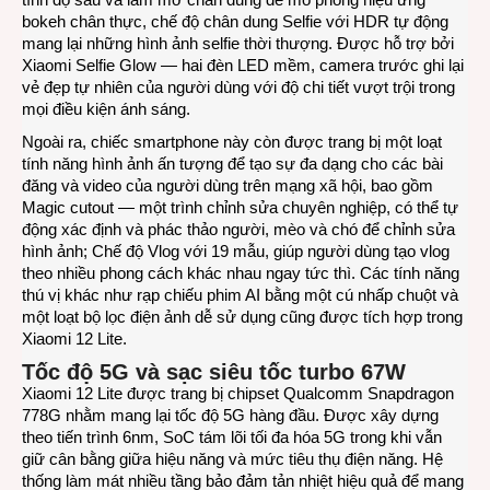
bokeh chân thực, chế độ chân dung Selfie với HDR tự động
mang lại những hình ảnh selfie thời thượng. Được hỗ trợ bởi
Xiaomi Selfie Glow — hai đèn LED mềm, camera trước ghi lại
vẻ đẹp tự nhiên của người dùng với độ chi tiết vượt trội trong
mọi điều kiện ánh sáng.
Ngoài ra, chiếc smartphone này còn được trang bị một loạt
tính năng hình ảnh ấn tượng để tạo sự đa dạng cho các bài
đăng và video của người dùng trên mạng xã hội, bao gồm
Magic cutout — một trình chỉnh sửa chuyên nghiệp, có thể tự
động xác định và phác thảo người, mèo và chó để chỉnh sửa
hình ảnh; Chế độ Vlog với 19 mẫu, giúp người dùng tạo vlog
theo nhiều phong cách khác nhau ngay tức thì. Các tính năng
thú vị khác như rạp chiếu phim AI bằng một cú nhấp chuột và
một loạt bộ lọc điện ảnh dễ sử dụng cũng được tích hợp trong
Xiaomi 12 Lite.
Tốc độ 5G và sạc siêu tốc turbo 67W
Xiaomi 12 Lite được trang bị chipset Qualcomm Snapdragon
778G nhằm mang lại tốc độ 5G hàng đầu. Được xây dựng
theo tiến trình 6nm, SoC tám lõi tối đa hóa 5G trong khi vẫn
giữ cân bằng giữa hiệu năng và mức tiêu thụ điện năng. Hệ
thống làm mát nhiều tầng bảo đảm tản nhiệt hiệu quả để mang