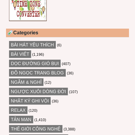
Categories
BÀI HÁT YÊU THÍCH
(6)
BÀI VIẾT
(1,196)
DỌC ĐƯỜNG GIÓ BỤI
(407)
ĐỖ NGỌC TRANG BLOG
(36)
NGẪM & NGHĨ
(12)
NGƯỢC XUÔI DÒNG ĐỜI
(107)
NHẬT KÝ GHI VỘI
(36)
RELAX
(120)
TẢN MẠN
(1,410)
THẾ GIỚI CÔNG NGHỆ
(3,388)