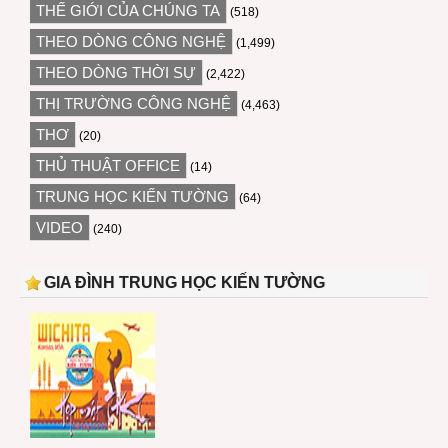
THẾ GIỚI CỦA CHÚNG TA
(518)
THEO DÒNG CÔNG NGHỆ
(1,499)
THEO DÒNG THỜI SỰ
(2,422)
THỊ TRƯỜNG CÔNG NGHỆ
(4,463)
THƠ
(20)
THỦ THUẬT OFFICE
(14)
TRUNG HỌC KIẾN TƯỜNG
(64)
VIDEO
(240)
GIA ĐÌNH TRUNG HỌC KIẾN TƯỜNG