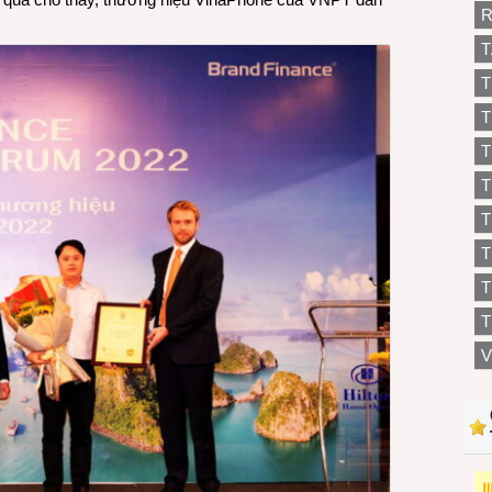
R
T
T
T
T
T
T
T
T
V