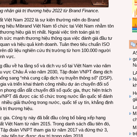
 nhận giá trị thương hiệu 2022 từ Brand Finance.
hất Việt Nam 2022 là sự kiện thường niên do Brand
ơng hiệu Mibrand Việt Nam tổ chức tại Việt Nam nhằm tôn
ơng hiệu giá trị nhất. Ngoài việc tính toán giá trị
nh sức mạnh thương hiệu thông qua việc đánh giá đầu tư
n quan và hiệu quả kinh doanh. Tuân theo tiêu chuẩn ISO
rên dữ liệu nghiên cứu thị trường từ hơn 100.000 người
A
ĩnh vực.
g
Na
g đầu về hạ tầng số và dịch vụ số tại Việt Nam vào năm
 khu vực Châu Á vào năm 2030, Tập đoàn VNPT đang dịch
LA
hống sang “nhà cung cấp dịch vụ truyền thông số” (DSP).
Na
 gia và triển khai thành công nhiều dự án chuyển đổi số
k
ên phong dẫn dắt chuyển đổi số quốc gia, thực hiện trách
Hợ
u VNPT đã được các tổ chức trong nước lẫn quốc tế đánh
g
 nhiều giải thưởng trong nước, quốc tế uy tín, khẳng định
L
á trị thương hiệu.
Ma
c gia. Công ty này đã bắt đầu công bố bảng xếp hạng
ch
hất Việt Nam từ năm 2015. Trong danh sách đầu tiên đó,
M
. Tập đoàn VNPT tham gia từ năm 2017 và đứng thứ 3,
tr
í này tiếp tục được duy trì trong năm 2018.