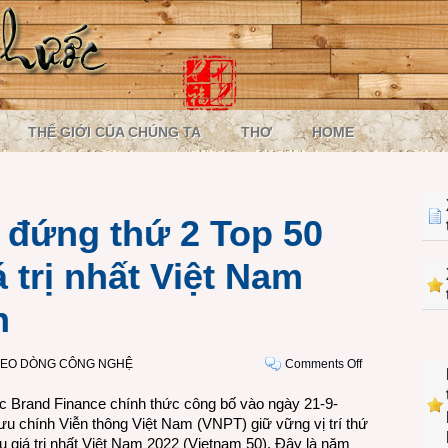
THẾ GIỚI CỦA CHÚNG TA
THƠ
HOME
đứng thứ 2 Top 50
 trị nhất Việt Nam
n
on
EO DÒNG CÔNG NGHỆ
Comments Off
Tập
 Brand Finance chính thức công bố vào ngày 21-9-
đoàn
ưu chính Viễn thông Việt Nam (VNPT) giữ vững vị trí thứ
VNPT
u giá trị nhất Việt Nam 2022 (Vietnam 50). Đây là năm
đứng