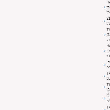
H
tá
th
2
tr
T
đa
t
Hộ
tư
k
In
ph
T
d
Tì
tă
Ổ
n
TV