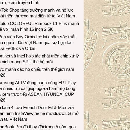
gười xem truyền hình
ikTok Shop tăng trưởng mạnh và nỗ lực
át triển thương mại điện tử tại Việt Nam
aptop COLORFUL Rimbook L1 Plus mạnh
 với màn hình 16 inch 2.5K
nh viện Bay Orbis trở lại chăm sóc mắt
ho người dân Việt Nam qua sự hợp tác
iữa FedEx và Orbis
rtinet và Intel hợp tác phát triển chip xử lý
n ninh mạng SPU thế hệ mới
c mạnh các hộ chiếu trên thế giới năm
026
amsung AI TV đồng hành cùng FPT Play
i nhiều ưu đãi giúp người hâm mộ bóng
á xem trực tiếp ASEAN HYUNDAI CUP
026
 lạnh 4 cửa French Door Fit & Max với
àn hình InstaViewthế hệ mớiđược LG mở
n tại Việt Nam
acBook Pro đã thay đổi trong 5 năm qua