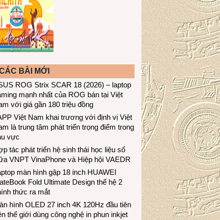
CÁC BÀI MỚI
SUS ROG Strix SCAR 18 (2026) – laptop
aming mạnh nhất của ROG bán tại Việt
m với giá gần 180 triệu đồng
PP Việt Nam khai trương với định vị Việt
m là trung tâm phát triển trọng điểm trong
hu vực
p tác phát triển hệ sinh thái học liệu số
iữa VNPT VinaPhone và Hiệp hội VAEDR
aptop màn hình gập 18 inch HUAWEI
teBook Fold Ultimate Design thế hệ 2
ính thức ra mắt
àn hình OLED 27 inch 4K 120Hz đầu tiên
ên thế giới dùng công nghệ in phun inkjet