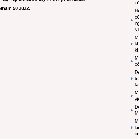
c
ietnam 50 2022
.
Hợ
cô
n
V
M
k
kh
M
có
Do
tr
tă
M
v
De
M
Mi
l
q