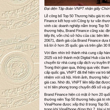
Đại diện Tập đoàn VNPT nhận giấy Chứng
Lễ công bố Top 50 Thương hiệu giá trị n
Finance kết hợp với Công ty tư vấn thư
vinh các doanh nghiệp nằm trong Top 50 thư
thương hiệu, Brand Finance cũng xác đị
tiếp thị, vốn chủ sở hữu của các bên liê
20671, đánh giá của Brand Finance dựa t
trả lời ở hơn 35 quốc gia và trên gần 30 l
Với tầm nhìn trở thành nhà cung cấp hàn
2025 và trở thành một Digital Hub của
chuyển từ nhà cung cấp dịch vụ truyền t
Trong thời gian qua, thông qua việc tham
cấp quốc gia, VNPT đã thể hiện vai trò ti
nhiệm với xã hội. Hình ảnh, thương hiệ
giá cao. Nhờ đó, VNPT liên tiếp đạt được
vị trí tiên phong trong chuyển đổi số và gi
Brand Finance hiện có mặt ở hơn 20 quố
thường niên Top 50 thương hiệu giá trị n
VinaPhone được xếp thứ 8 trong Top 50
trong khi VinaPhone đứng thứ 7. Hai vị tr