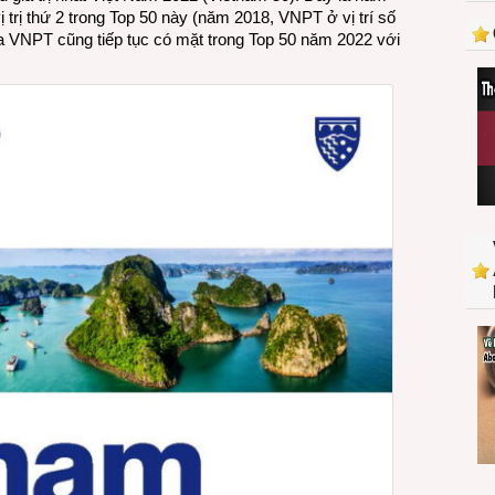
ị trị thứ 2 trong Top 50 này (năm 2018, VNPT ở vị trí số
thứ
a VNPT cũng tiếp tục có mặt trong Top 50 năm 2022 với
2
Top
50
thương
hiệu
giá
trị
nhất
Việt
Nam
trong
4
năm
liền