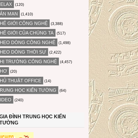
ELAX
(120)
ẢN MẠN
(1,410)
HẾ GIỚI CÔNG NGHỆ
(3,388)
HẾ GIỚI CỦA CHÚNG TA
(517)
HEO DÒNG CÔNG NGHỆ
(1,498)
HEO DÒNG THỜI SỰ
(2,422)
HỊ TRƯỜNG CÔNG NGHỆ
(4,457)
THƠ
(20)
HỦ THUẬT OFFICE
(14)
RUNG HỌC KIẾN TƯỜNG
(64)
IDEO
(240)
GIA ĐÌNH TRUNG HỌC KIẾN
TƯỜNG