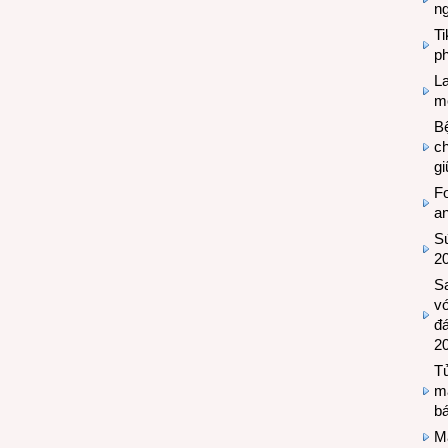
n
T
ph
L
mẽ
Bệ
c
g
Fo
a
Sứ
2
S
vớ
đ
2
Tủ
m
bá
M