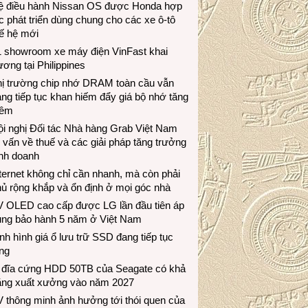
ệ điều hành Nissan OS được Honda hợp
c phát triển dùng chung cho các xe ô-tô
ế hệ mới
1 showroom xe máy điện VinFast khai
ương tại Philippines
hị trường chip nhớ DRAM toàn cầu vẫn
ng tiếp tục khan hiếm đẩy giá bộ nhớ tăng
hêm
i nghị Đối tác Nhà hàng Grab Việt Nam
 vấn về thuế và các giải pháp tăng trưởng
inh doanh
ternet không chỉ cần nhanh, mà còn phải
ủ rộng khắp và ổn định ở mọi góc nhà
V OLED cao cấp được LG lần đầu tiên áp
ụng bảo hành 5 năm ở Việt Nam
nh hình giá ổ lưu trữ SSD đang tiếp tục
ng
 đĩa cứng HDD 50TB của Seagate có khả
ăng xuất xưởng vào năm 2027
 thông minh ảnh hưởng tới thói quen của