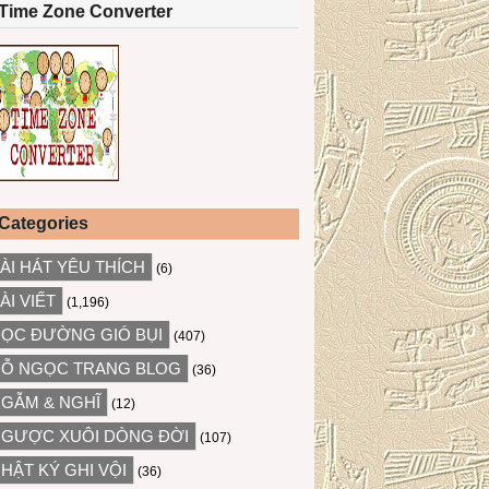
Time Zone Converter
Categories
ÀI HÁT YÊU THÍCH
(6)
ÀI VIẾT
(1,196)
ỌC ĐƯỜNG GIÓ BỤI
(407)
Ỗ NGỌC TRANG BLOG
(36)
GẪM & NGHĨ
(12)
GƯỢC XUÔI DÒNG ĐỜI
(107)
HẬT KÝ GHI VỘI
(36)