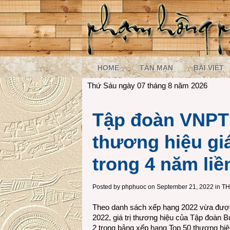
HOME
TẢN MẠN
BÀI VIẾT
Thứ Sáu ngày 07 tháng 8 năm 2026
Tập đoàn VNPT 
thương hiệu giá
trong 4 năm liề
Posted by
phphuoc
on September 21, 2022 in
TH
Theo danh sách xếp hạng 2022 vừa được
2022, giá trị thương hiệu của Tập đoàn B
2 trong bảng xếp hạng Top 50 thương hiệ