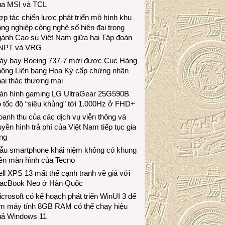
ủa MSI và TCL
p tác chiến lược phát triển mô hình khu
ng nghiệp công nghệ số hiện đại trong
gành Cao su Việt Nam giữa hai Tập đoàn
NPT và VRG
áy bay Boeing 737-7 mới được Cục Hàng
hông Liên bang Hoa Kỳ cấp chứng nhận
ai thác thương mại
àn hình gaming LG UltraGear 25G590B
 tốc độ “siêu khủng” tới 1.000Hz ở FHD+
anh thu của các dịch vụ viễn thông và
uyền hình trả phí của Việt Nam tiếp tục gia
ng
ẫu smartphone khái niệm không có khung
iền màn hình của Tecno
ll XPS 13 mất thế cạnh tranh về giá với
acBook Neo ở Hàn Quốc
crosoft có kế hoạch phát triển WinUI 3 để
àm máy tính 8GB RAM có thể chạy hiệu
uả Windows 11