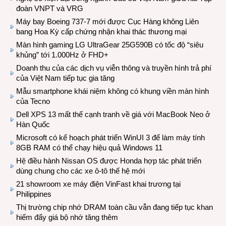
đoàn VNPT và VRG
Máy bay Boeing 737-7 mới được Cục Hàng không Liên
bang Hoa Kỳ cấp chứng nhận khai thác thương mại
Màn hình gaming LG UltraGear 25G590B có tốc độ “siêu
khủng” tới 1.000Hz ở FHD+
Doanh thu của các dịch vụ viễn thông và truyền hình trả phí
của Việt Nam tiếp tục gia tăng
Mẫu smartphone khái niệm không có khung viền màn hình
của Tecno
Dell XPS 13 mất thế cạnh tranh về giá với MacBook Neo ở
Hàn Quốc
Microsoft có kế hoạch phát triển WinUI 3 để làm máy tính
8GB RAM có thể chạy hiệu quả Windows 11
Hệ điều hành Nissan OS được Honda hợp tác phát triển
dùng chung cho các xe ô-tô thế hệ mới
21 showroom xe máy điện VinFast khai trương tại
Philippines
Thị trường chip nhớ DRAM toàn cầu vẫn đang tiếp tục khan
hiếm đẩy giá bộ nhớ tăng thêm