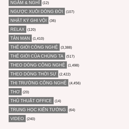
NGẪM & NGHĨ
(12)
NGƯỢC XUÔI DÒNG ĐỜI
(107)
NHẬT KÝ GHI VỘI
(36)
RELAX
(120)
TẢN MẠN
(1,410)
THẾ GIỚI CÔNG NGHỆ
(3,388)
THẾ GIỚI CỦA CHÚNG TA
(517)
THEO DÒNG CÔNG NGHỆ
(1,498)
THEO DÒNG THỜI SỰ
(2,422)
THỊ TRƯỜNG CÔNG NGHỆ
(4,456)
THƠ
(20)
THỦ THUẬT OFFICE
(14)
TRUNG HỌC KIẾN TƯỜNG
(64)
VIDEO
(240)