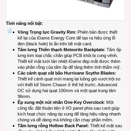
Tính năng nổi bật:
Vòng Trọng lực Gravity Rim
:
Phiên bản được thiết
kế lại của iGame Energy Core để tạo ra hiệu ứng lỗ
đen (black hole) bí ẩn trên bề mặt card.
Tâm lưng Thiên thạch Meteorite Backplate
: Tấm ốp
lưng kim loại chắc chắn giúp PCB khỏi bị cong vênh.
Thiết kế mặt lưới tản nhiệt iGame đẹp mắt được thêm
vào phần rỗng của tấm ốp để tăng thêm tính thẩm mỹ.
Các cánh quạt cắt bão Hurricane Scythe Blades:
Thiết kế cánh quạt mới mang lại luồng gió vượt trội so
với thiết kế Storm Chaser ở thế hệ trước. Advanced
OC sử dụng hai quạt 100mm và một quạt trung tâm
96mm.
Ép xung một nút nhấn One-Key Overclock
: Một
công tắc đặt thuận tiện ở I/O panel phía sau card giúp
kích hoạt chức năng ép xung để tăng hiệu năng nhanh
chóng và dễ dàng mà không cần chạy phần mềm.
Tấm lưng rỗng Hollow Back Panel:
Thiết kế mặt sau