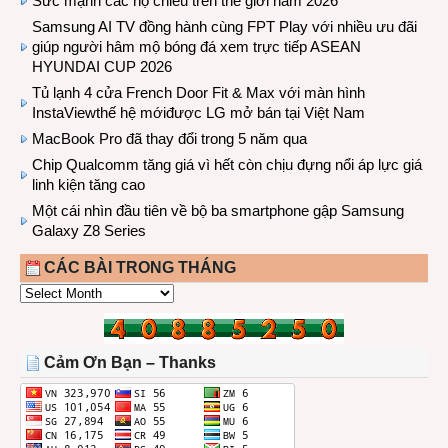
Sức mạnh các hộ chiếu trên thế giới năm 2026
Samsung AI TV đồng hành cùng FPT Play với nhiều ưu đãi
giúp người hâm mộ bóng đá xem trực tiếp ASEAN
HYUNDAI CUP 2026
Tủ lạnh 4 cửa French Door Fit & Max với màn hình
InstaViewthế hệ mớiđược LG mở bán tại Việt Nam
MacBook Pro đã thay đổi trong 5 năm qua
Chip Qualcomm tăng giá vì hết còn chịu đựng nổi áp lực giá
linh kiện tăng cao
Một cái nhìn đầu tiên về bộ ba smartphone gập Samsung
Galaxy Z8 Series
CÁC BÀI TRONG THÁNG
CÁC
BÀI
TRONG
THÁNG
Cảm Ơn Bạn – Thanks