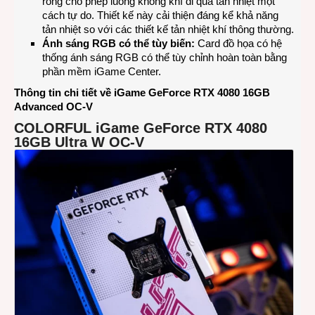
rỗng cho phép luồng không khí đi qua tản nhiệt một
cách tự do. Thiết kế này cải thiện đáng kể khả năng
tản nhiệt so với các thiết kế tản nhiệt khí thông thường.
Ánh sáng RGB có thể tùy biến:
Card đồ họa có hệ
thống ánh sáng RGB có thể tùy chỉnh hoàn toàn bằng
phần mềm iGame Center.
Thông tin chi tiết về
iGame GeForce RTX 4080 16GB
Advanced OC-V
COLORFUL
iGame
GeForce RTX
4080
16GB Ultra W OC-V