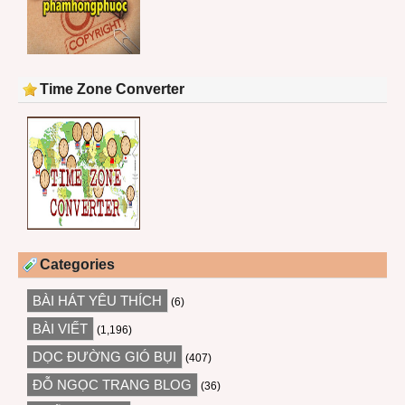
Time Zone Converter
Categories
BÀI HÁT YÊU THÍCH
(6)
BÀI VIẾT
(1,196)
DỌC ĐƯỜNG GIÓ BỤI
(407)
ĐỖ NGỌC TRANG BLOG
(36)