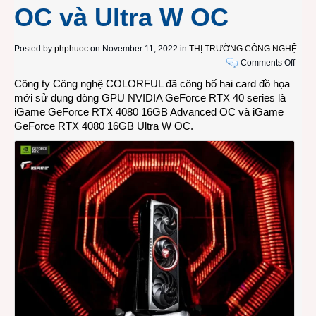
OC và Ultra W OC
Posted by
phphuoc
on November 11, 2022 in
THỊ TRƯỜNG CÔNG NGHỆ
on
Comments Off
COL
Công ty Công nghệ COLORFUL đã công bố hai card đồ họa
công
mới sử dụng dòng GPU NVIDIA GeForce RTX 40 series là
bố
iGame GeForce RTX 4080 16GB Advanced OC và iGame
card
GeForce RTX 4080 16GB Ultra W OC.
đồ
họa
ép
xung
iGam
GeFo
RTX
4080
16GB
Adva
OC
và
Ultra