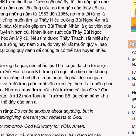
HKT êm dịu thay. Dưới ngôi nhà ấy, tôi tìm gặp gần như
iều năm nay, tôi cũng ước ao tìm găp các thầy cô của
ong những năm từ 1963 đến 1966, nơi mà tôi từng là
Tôi cũng muốn tìm lại Thầy Hiệu trưởng Bùi Ngọc Ấn mà
hội này, tôi muốn gặp em Bùi Thanh Nhàn là giáo viên của
Tuyên Nhơn cũ. Nhàn là em ruột của Thầy Bùi Ngọc
học An Mỹ cũ. Nếu tìm được Thầy Thạch, rất nhiều hy
a trường này năm xưa, do vậy tôi rất muốn quý vị nào
hoại cùng quý danh để chúng ta có thể hàn huyên nhiều
A
g
Na
đường đã qua, nên nhắc lại: Thời cuộc đã cho tôi được
lớn Sở Hoc chánh KT, trong đó ngôi nhà tiền chế không
LA
rồi cũng chính thời cuộc buộc tôi phải dự bàn giao
Na
 và ở đó trong gần một vận niên tiếp theo. Tất nhiên phải
k
ao! Nhờ cơ may đươc rời khỏi trường cải tao để về đào
Hợ
cấp, lớp 12 môn Toán tại Trường Bổ túc công nông khu
g
thế đấy các bạn ạ!
L
ạn rằng:
Do not be anxious about anything, but in
Ma
thanksgiving, present your requests to God.
ch
for tomorrow God will worry for YOU. Amen.
M
tr
o lắng gì cả, nhưng trong mọi sự, hãy dùng lời cầu