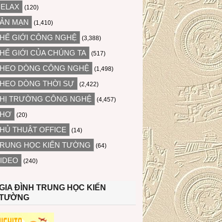
ELAX
(120)
ẢN MẠN
(1,410)
HẾ GIỚI CÔNG NGHỆ
(3,388)
HẾ GIỚI CỦA CHÚNG TA
(517)
HEO DÒNG CÔNG NGHỆ
(1,498)
HEO DÒNG THỜI SỰ
(2,422)
HỊ TRƯỜNG CÔNG NGHỆ
(4,457)
THƠ
(20)
HỦ THUẬT OFFICE
(14)
RUNG HỌC KIẾN TƯỜNG
(64)
IDEO
(240)
GIA ĐÌNH TRUNG HỌC KIẾN
TƯỜNG