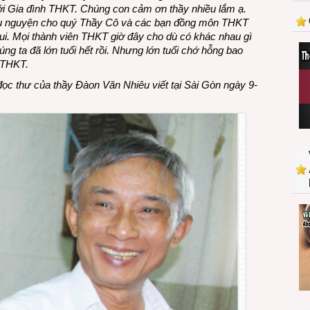
g với Gia đình THKT. Chúng con cảm ơn thầy nhiều lắm ạ.
2023
ầu nguyện cho quý Thầy Cô và các bạn đồng môn THKT
từ
ui. Mọi thành viên THKT giờ đây cho dù có khác nhau gì
thầy
ng ta đã lớn tuổi hết rồi. Nhưng lớn tuổi chớ hỗng bao
Đoàn
 THKT.
Văn
Nhiêu
ọc thư của thầy Đàon Văn Nhiêu viết tại Sài Gòn ngày 9-