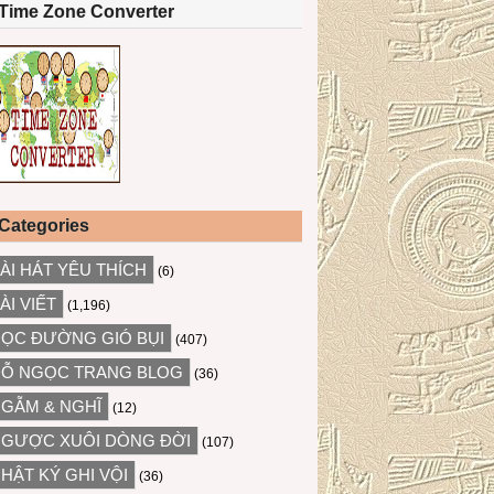
Time Zone Converter
Categories
ÀI HÁT YÊU THÍCH
(6)
ÀI VIẾT
(1,196)
ỌC ĐƯỜNG GIÓ BỤI
(407)
Ỗ NGỌC TRANG BLOG
(36)
GẪM & NGHĨ
(12)
GƯỢC XUÔI DÒNG ĐỜI
(107)
HẬT KÝ GHI VỘI
(36)