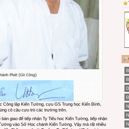
B
B
D
Đ
c Công lập Kiến Tường, cựu GS Trung học Kiến Bình,
N
g cô cậu cựu trò các trường trên.
N
ễ bàn giao để tiếp nhận Ty Tiểu hoc Kiến Tường, tiếp nhận
N
n Tường vào Sở Học chánh Kiến Tường. Vậy mà rất nhiều