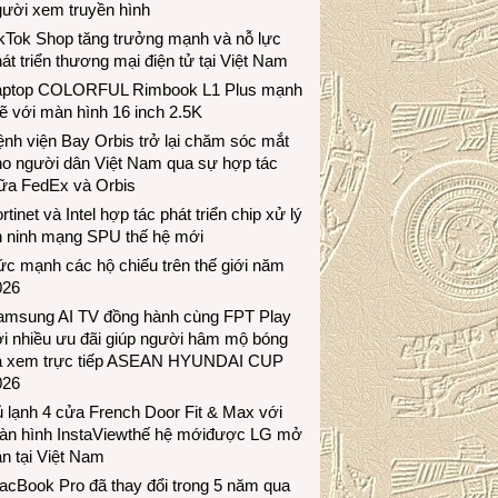
gười xem truyền hình
ikTok Shop tăng trưởng mạnh và nỗ lực
át triển thương mại điện tử tại Việt Nam
aptop COLORFUL Rimbook L1 Plus mạnh
 với màn hình 16 inch 2.5K
nh viện Bay Orbis trở lại chăm sóc mắt
ho người dân Việt Nam qua sự hợp tác
iữa FedEx và Orbis
rtinet và Intel hợp tác phát triển chip xử lý
n ninh mạng SPU thế hệ mới
c mạnh các hộ chiếu trên thế giới năm
026
amsung AI TV đồng hành cùng FPT Play
i nhiều ưu đãi giúp người hâm mộ bóng
á xem trực tiếp ASEAN HYUNDAI CUP
026
 lạnh 4 cửa French Door Fit & Max với
àn hình InstaViewthế hệ mớiđược LG mở
n tại Việt Nam
acBook Pro đã thay đổi trong 5 năm qua