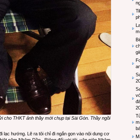
n
T
ph
L
mẽ
Bệ
c
g
Fo
a
Sứ
2
S
vớ
đ
2
Tủ
i cho THKT ảnh thầy mới chụp tại Sài Gòn. Thầy ngồi
m
bá
i đi lạc hướng. Lẽ ra tôi chỉ đi ngắn gọn vào nội dung cơ
M
 biệt năm Nhâm Dần , Riêng đối với tôi, vận niên Nhâm