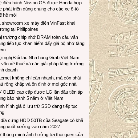
ệ điều hành Nissan OS được Honda hợp
c phát triển dùng chung cho các xe ô-tô
ế hệ mới
1 showroom xe máy điện VinFast khai
ương tại Philippines
hị trường chip nhớ DRAM toàn cầu vẫn
ng tiếp tục khan hiếm đẩy giá bộ nhớ tăng
hêm
i nghị Đối tác Nhà hàng Grab Việt Nam
 vấn về thuế và các giải pháp tăng trưởng
inh doanh
ternet không chỉ cần nhanh, mà còn phải
ủ rộng khắp và ổn định ở mọi góc nhà
V OLED cao cấp được LG lần đầu tiên áp
ụng bảo hành 5 năm ở Việt Nam
nh hình giá ổ lưu trữ SSD đang tiếp tục
ng
 đĩa cứng HDD 50TB của Seagate có khả
ăng xuất xưởng vào năm 2027
 thông minh ảnh hưởng tới thói quen của