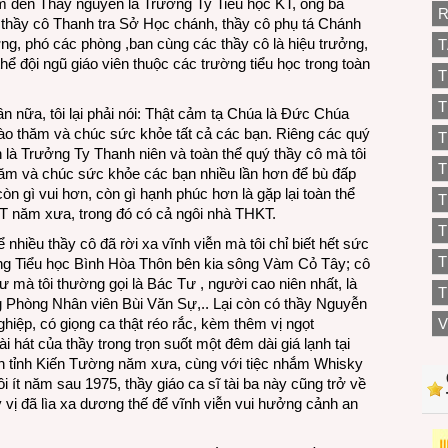
ăm đến Thầy nguyên là Trưởng Ty Tiểu học KT, ông bà
R
 thầy cô Thanh tra Sở Học chánh, thầy cô phụ tá Chánh
ng, phó các phòng ,ban cùng các thầy cô là hiệu trưởng,
T
hể đội ngũ giáo viên thuộc các trường tiểu học trong toàn
T
T
ần nữa, tôi lại phải nói: Thật cảm tạ Chúa là Đức Chúa
hào thăm và chúc sức khỏe tất cả các bạn. Riêng các quý
T
 là Trưởng Ty Thanh niên và toàn thể quý thầy cô mà tôi
T
 thăm và chúc sức khỏe các bạn nhiều lần hơn để bù đấp
còn gì vui hơn, còn gì hạnh phúc hơn là gặp lại toàn thể
T
KT năm xưa, trong đó có cả ngôi nhà THKT.
 nhiều thầy cô đã rời xa vĩnh viễn mà tôi chỉ biết hết sức
T
ng Tiểu học Bình Hòa Thôn bên kia sông Vàm Cỏ Tây; cô
mà tôi thường gọi là Bác Tư , người cao niên nhất, là
T
Phòng Nhân viên Bùi Văn Sự,.. Lại còn có thầy Nguyễn
iệp, có giọng ca thật réo rắc, kèm thêm vị ngọt
V
 hát của thầy trong trọn suốt một đêm dài giá lạnh tại
 tỉnh Kiến Tường năm xưa, cùng với tiệc nhắm Whisky
 ít năm sau 1975, thầy giáo ca sĩ tài ba này cũng trở về
uý vị đã lìa xa dương thế để vĩnh viễn vui hưởng cảnh an