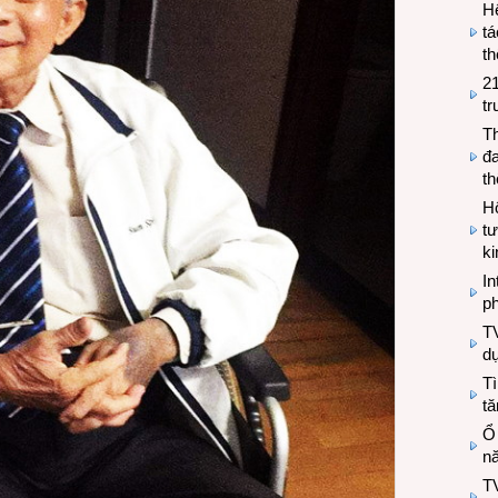
H
tá
th
2
tr
T
đa
t
Hộ
tư
k
In
ph
T
d
Tì
tă
Ổ
n
TV