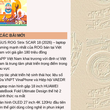
CÁC BÀI MỚI
SUS ROG Strix SCAR 18 (2026) – laptop
aming mạnh nhất của ROG bán tại Việt
m với giá gần 180 triệu đồng
PP Việt Nam khai trương với định vị Việt
m là trung tâm phát triển trọng điểm trong
hu vực
p tác phát triển hệ sinh thái học liệu số
iữa VNPT VinaPhone và Hiệp hội VAEDR
aptop màn hình gập 18 inch HUAWEI
teBook Fold Ultimate Design thế hệ 2
ính thức ra mắt
àn hình OLED 27 inch 4K 120Hz đầu tiên
ên thế giới dùng công nghệ in phun inkjet