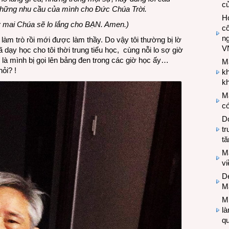
c
 những nhu cầu của mình cho Đức Chúa Trời.
Hợ
ày mai Chúa sẽ lo lắng cho BẠN. Amen.)
cô
n
 làm trò rồi mới được làm thầy. Do vậy tôi thường bị lờ
V
 dạy học cho tôi thời trung tiểu học, cùng nỗi lo sợ giờ
 là mình bị gọi lên bảng đen trong các giờ học ấy…
M
ỏi? !
k
kh
M
có
Do
tr
tă
M
v
De
M
Mi
l
q