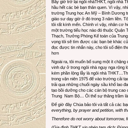
Bây giờ trở lại ngôi nhàTHKT, ngôi nhà T
hầu hết các bè bạn thân quen. Vì vậy, nh
trường Trung học An Mỹ – Bình Dương tr
giáo sư dạy giờ ở đó trong 3 năm liền. 
tôi rất kính mến. Chính vì vậy, nhân cơ 
một trường tiểu học nào đó thuộc Quận 
Thạch, Trưởng Phòng Kế toán của Trung 
vọng tôi sẽ tìm được các bạn bè khác củ
đọc được tin nhắn này, cho tôi số điện t
hơn
Ngoài ra, tôi muốn bổ sung một ít chặng 
vinh dự ở trong ngôi nhà nguy nga rộng 
kém phần lộng lẫy là ngôi nhà THKT…Thế 
trong vận niên 1975 để vào trường cải tạo
trải qua những chuổi ngày sầu khổ lao đ
tạo bồi dưỡng cho các cán bộ trung cao 
Trung Nam Bộ… Ôi thế sự thăng trầm là 
Để giờ đây Chúa bảo tôi và tất cả các b
everything, by prayer and petition, with 
Therefore do not worry about tomorrow, 
(Gia đình THKT xin phép tạm dịch: Đừng l