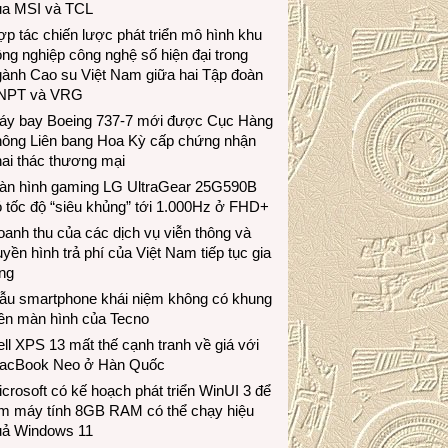
ủa MSI và TCL
p tác chiến lược phát triển mô hình khu
ng nghiệp công nghệ số hiện đại trong
gành Cao su Việt Nam giữa hai Tập đoàn
NPT và VRG
áy bay Boeing 737-7 mới được Cục Hàng
hông Liên bang Hoa Kỳ cấp chứng nhận
ai thác thương mại
àn hình gaming LG UltraGear 25G590B
 tốc độ “siêu khủng” tới 1.000Hz ở FHD+
anh thu của các dịch vụ viễn thông và
uyền hình trả phí của Việt Nam tiếp tục gia
ng
ẫu smartphone khái niệm không có khung
iền màn hình của Tecno
ll XPS 13 mất thế cạnh tranh về giá với
acBook Neo ở Hàn Quốc
crosoft có kế hoạch phát triển WinUI 3 để
àm máy tính 8GB RAM có thể chạy hiệu
uả Windows 11