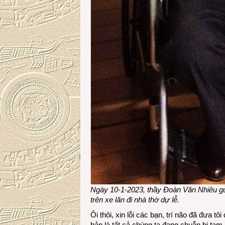
Ngày 10-1-2023, thầy Đoàn Văn Nhiêu gử
trên xe lăn đi nhà thờ dự lễ.
Ôi thôi, xin lỗi các bạn, trí não đã đưa tô
bản là tất cả chúng ta đang chuẫn bị tạm