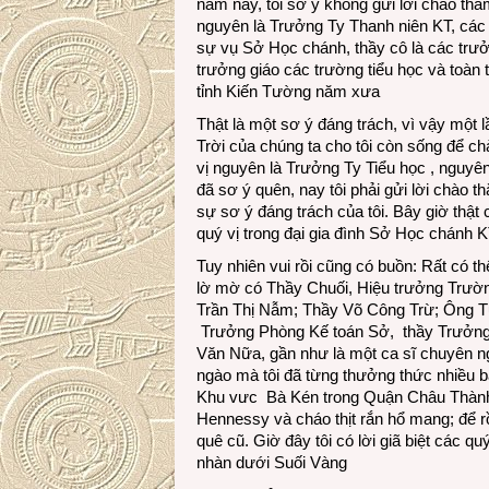
năm nay, tôi sơ ý không gửi lời chào th
nguyên là Trưởng Ty Thanh niên KT, các
sự vụ Sở Học chánh, thầy cô là các trưở
trưởng giáo các trường tiểu học và toàn t
tỉnh Kiến Tường năm xưa
Thật là một sơ ý đáng trách, vì vậy một l
Trời của chúng ta cho tôi còn sống để c
vị nguyên là Trưởng Ty Tiểu học , nguyên
đã sơ ý quên, nay tôi phải gửi lời chào
sự sơ ý đáng trách của tôi. Bây giờ thật 
quý vị trong đại gia đình Sở Học chánh 
Tuy nhiên vui rồi cũng có buồn: Rất có thể
lờ mờ có Thầy Chuối, Hiệu trưởng Trườ
Trần Thị Nẫm; Thầy Võ Công Trừ; Ông Tư 
Trưởng Phòng Kế toán Sở, thầy Trưởng 
Văn Nữa, gần như là một ca sĩ chuyên ngh
ngào mà tôi đã từng thưởng thức nhiều bài
Khu vưc Bà Kén trong Quận Châu Thành
Hennessy và cháo thịt rắn hổ mang; để rồi
quê cũ. Giờ đây tôi có lời giã biệt các q
nhàn dưới Suối Vàng