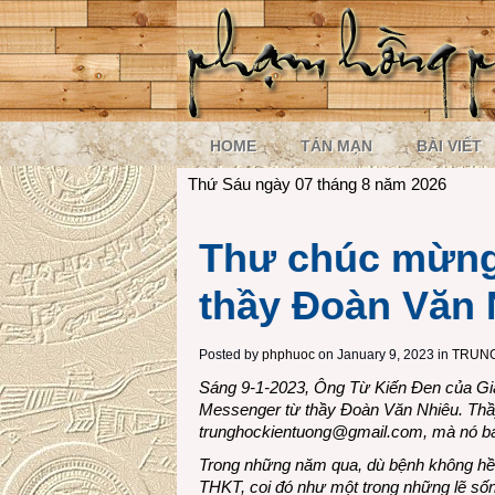
HOME
TẢN MẠN
BÀI VIẾT
Thứ Sáu ngày 07 tháng 8 năm 2026
Thư chúc mừng
thầy Đoàn Văn 
Posted by
phphuoc
on January 9, 2023 in
TRUNG
Sáng 9-1-2023, Ông Từ Kiến Đen của G
Messenger từ thầy Đoàn Văn Nhiêu. Thầy 
trunghockientuong@gmail.com
, mà nó b
Trong những năm qua, dù bệnh không hề 
THKT, coi đó như một trong những lẽ sống