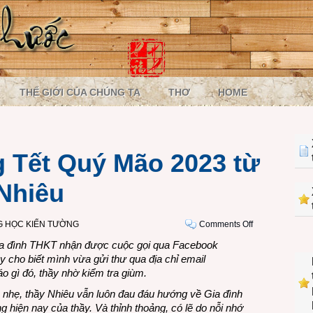
THẾ GIỚI CỦA CHÚNG TA
THƠ
HOME
 Tết Quý Mão 2023 từ
Nhiêu
on
 HỌC KIẾN TƯỜNG
Comments Off
Thư
ia đình THKT nhận được cuộc gọi qua Facebook
chúc
cho biết mình vừa gửi thư qua địa chỉ email
mừng
áo gì đó, thầy nhờ kiểm tra giùm.
Tết
nhẹ, thầy Nhiêu vẫn luôn đau đáu hướng về Gia đình
Quý
 hiện nay của thầy. Và thỉnh thoảng, có lẽ do nỗi nhớ
Mão