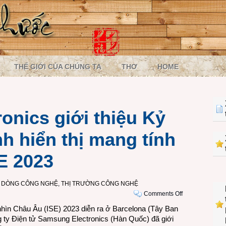
THẾ GIỚI CỦA CHÚNG TA
THƠ
HOME
onics giới thiệu Kỷ
h hiển thị mang tính
E 2023
 DÒNG CÔNG NGHỆ
,
THỊ TRƯỜNG CÔNG NGHỆ
on
Comments Off
Samsung
 nhìn Châu Âu (ISE) 2023 diễn ra ở Barcelona (Tây Ban
Electronics
g ty Điện tử Samsung Electronics (Hàn Quốc) đã giới
giới