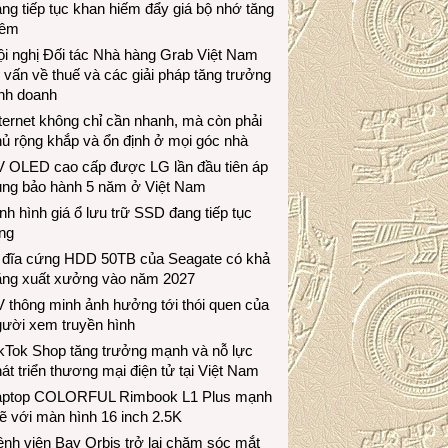
ng tiếp tục khan hiếm đẩy giá bộ nhớ tăng
hêm
i nghị Đối tác Nhà hàng Grab Việt Nam
 vấn về thuế và các giải pháp tăng trưởng
inh doanh
ternet không chỉ cần nhanh, mà còn phải
ủ rộng khắp và ổn định ở mọi góc nhà
V OLED cao cấp được LG lần đầu tiên áp
ụng bảo hành 5 năm ở Việt Nam
nh hình giá ổ lưu trữ SSD đang tiếp tục
ng
 đĩa cứng HDD 50TB của Seagate có khả
ăng xuất xưởng vào năm 2027
 thông minh ảnh hưởng tới thói quen của
gười xem truyền hình
ikTok Shop tăng trưởng mạnh và nỗ lực
át triển thương mại điện tử tại Việt Nam
aptop COLORFUL Rimbook L1 Plus mạnh
 với màn hình 16 inch 2.5K
nh viện Bay Orbis trở lại chăm sóc mắt