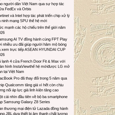
ho người dân Việt Nam qua sự hợp tác
iữa FedEx và Orbis
rtinet và Intel hợp tác phát triển chip xử lý
n ninh mạng SPU thế hệ mới
c mạnh các hộ chiếu trên thế giới năm
026
amsung AI TV đồng hành cùng FPT Play
i nhiều ưu đãi giúp người hâm mộ bóng
á xem trực tiếp ASEAN HYUNDAI CUP
026
 lạnh 4 cửa French Door Fit & Max với
àn hình InstaViewthế hệ mớiđược LG mở
n tại Việt Nam
acBook Pro đã thay đổi trong 5 năm qua
ip Qualcomm tăng giá vì hết còn chịu
ng nổi áp lực giá linh kiện tăng cao
t cái nhìn đầu tiên về bộ ba smartphone
ập Samsung Galaxy Z8 Series
àn thương mại điện tử Lazada đồng hành
ng JBL dưa thiết bị âm thanh chất lượng