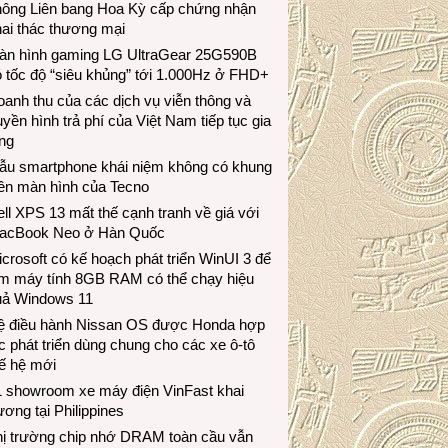
hông Liên bang Hoa Kỳ cấp chứng nhận
ai thác thương mại
àn hình gaming LG UltraGear 25G590B
 tốc độ “siêu khủng” tới 1.000Hz ở FHD+
anh thu của các dịch vụ viễn thông và
uyền hình trả phí của Việt Nam tiếp tục gia
ng
ẫu smartphone khái niệm không có khung
iền màn hình của Tecno
ll XPS 13 mất thế cạnh tranh về giá với
acBook Neo ở Hàn Quốc
crosoft có kế hoạch phát triển WinUI 3 để
àm máy tính 8GB RAM có thể chạy hiệu
uả Windows 11
ệ điều hành Nissan OS được Honda hợp
c phát triển dùng chung cho các xe ô-tô
ế hệ mới
1 showroom xe máy điện VinFast khai
ương tại Philippines
hị trường chip nhớ DRAM toàn cầu vẫn