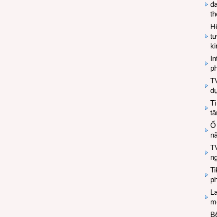
đa
t
Hộ
tư
k
In
ph
T
d
Tì
tă
Ổ
n
TV
n
T
ph
L
mẽ
Bệ