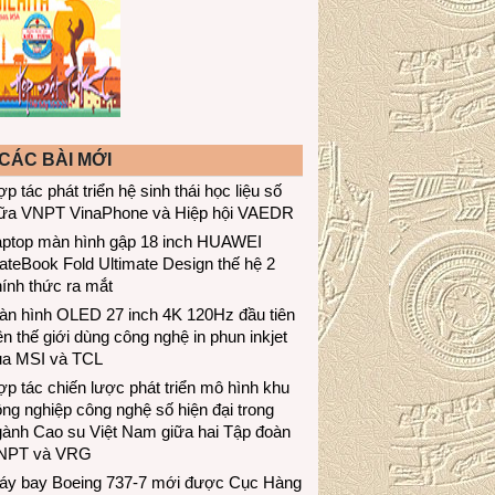
CÁC BÀI MỚI
p tác phát triển hệ sinh thái học liệu số
iữa VNPT VinaPhone và Hiệp hội VAEDR
aptop màn hình gập 18 inch HUAWEI
teBook Fold Ultimate Design thế hệ 2
ính thức ra mắt
àn hình OLED 27 inch 4K 120Hz đầu tiên
ên thế giới dùng công nghệ in phun inkjet
ủa MSI và TCL
p tác chiến lược phát triển mô hình khu
ng nghiệp công nghệ số hiện đại trong
gành Cao su Việt Nam giữa hai Tập đoàn
NPT và VRG
áy bay Boeing 737-7 mới được Cục Hàng