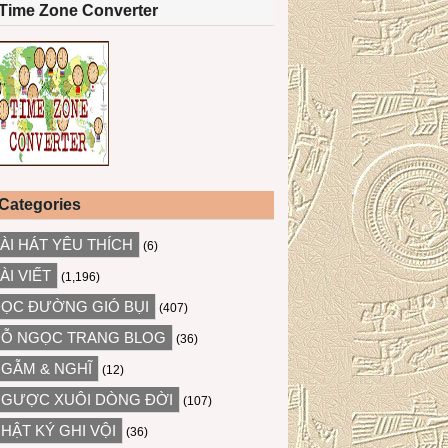
Time Zone Converter
Categories
ÀI HÁT YÊU THÍCH
(6)
ÀI VIẾT
(1,196)
ỌC ĐƯỜNG GIÓ BỤI
(407)
Ỗ NGỌC TRANG BLOG
(36)
GẪM & NGHĨ
(12)
GƯỢC XUÔI DÒNG ĐỜI
(107)
HẬT KÝ GHI VỘI
(36)