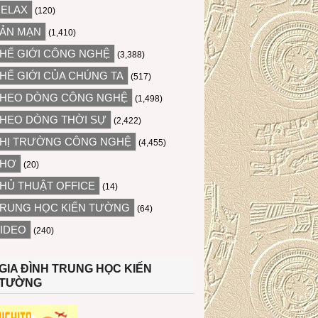
ELAX
(120)
ẢN MẠN
(1,410)
HẾ GIỚI CÔNG NGHỆ
(3,388)
HẾ GIỚI CỦA CHÚNG TA
(517)
HEO DÒNG CÔNG NGHỆ
(1,498)
HEO DÒNG THỜI SỰ
(2,422)
HỊ TRƯỜNG CÔNG NGHỆ
(4,455)
THƠ
(20)
HỦ THUẬT OFFICE
(14)
RUNG HỌC KIẾN TƯỜNG
(64)
IDEO
(240)
GIA ĐÌNH TRUNG HỌC KIẾN
TƯỜNG