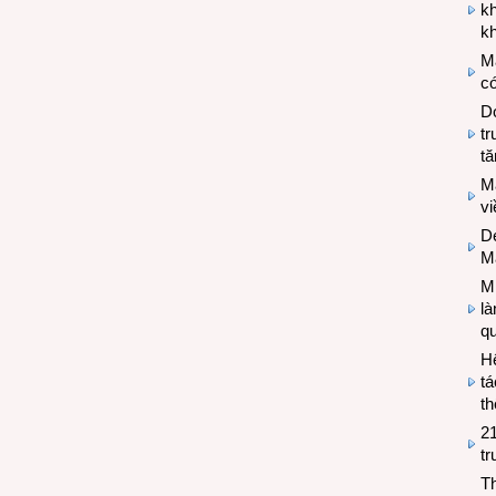
k
kh
M
có
Do
tr
tă
M
v
De
M
Mi
l
q
H
tá
th
2
tr
T