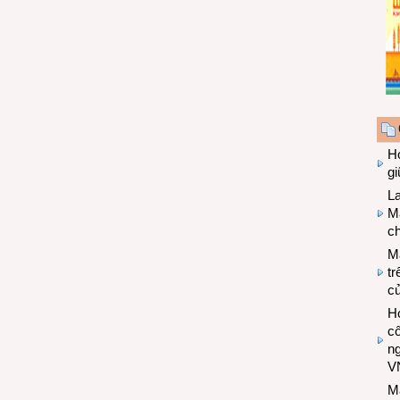
Hợ
g
L
Ma
ch
M
tr
c
Hợ
cô
n
V
M