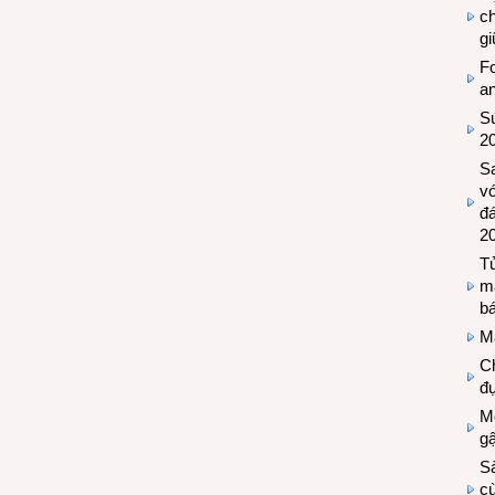
c
g
Fo
a
Sứ
2
S
vớ
đ
2
Tủ
m
bá
M
Ch
đự
Mộ
g
S
cù