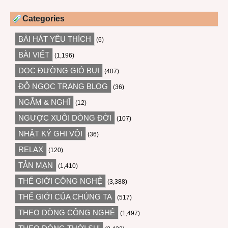
Categories
BÀI HÁT YÊU THÍCH
(6)
BÀI VIẾT
(1,196)
DỌC ĐƯỜNG GIÓ BỤI
(407)
ĐỖ NGỌC TRANG BLOG
(36)
NGẪM & NGHĨ
(12)
NGƯỢC XUÔI DÒNG ĐỜI
(107)
NHẬT KÝ GHI VỘI
(36)
RELAX
(120)
TẢN MẠN
(1,410)
THẾ GIỚI CÔNG NGHỆ
(3,388)
THẾ GIỚI CỦA CHÚNG TA
(517)
THEO DÒNG CÔNG NGHỆ
(1,497)