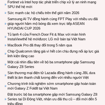
Fortinet và Intel hợp tác phát triển chip xử lý an ninh mạng
SPU thế hệ mới
Sức mạnh các hộ chiếu trên thế giới năm 2026
Samsung AI TV đồng hành cùng FPT Play với nhiều ưu đãi
giúp người hâm mộ bóng đá xem trực tiếp ASEAN
HYUNDAI CUP 2026
Tủ lạnh 4 cửa French Door Fit & Max với màn hình
InstaViewthế hệ mớiđược LG mở bán tại Việt Nam
MacBook Pro đã thay đổi trong 5 năm qua
Chip Qualcomm tăng giá vì hết còn chịu đựng nổi áp lực giá
linh kiện tăng cao
Một cái nhìn đầu tiên về bộ ba smartphone gập Samsung
Galaxy Z8 Series
Sàn thương mại điện tử Lazada đồng hành cùng JBL dưa
thiết bị âm thanh chất lượng đến với nhiều người Việt
Chương trình trải nghiệm sớm smartphone gập hoàn toàn
mới Galaxy Z Fold8 tại Việt Nam
Đặt trước bộ ba smartphone gập mới Samsung Galaxy Z8
Series tại Di Động Việt, nhận ưu đãi thu cũ – đổi mới đến 5
triệu đồng