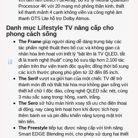
Processor 4K với 20 mạng mô phỏng thần kinh, thiết
kế thanh mảnh 4 cạnh không viền và công nghệ âm
thanh OTS Lite hỗ trợ Dolby Atmos.
Danh mục Lifestyle TV nâng cấp cho
phong cách sống
The Frame
giúp người dùng dễ dàng trưng bày các
tác phẩm nghệ thuật theo bố cục và không gian cá
nhân hóa linh hoạt với triết lý “bật lên là TV QLED, tắt
đi là tranh nghệ thuật” cùng bộ sưu tập hơn 2.100 tác
phẩm trên thư viện tranh độc quyền; đồng thời bổ sung
các kích thước phong phú gồm từ 32 đến 85 inch.
The Serif
vượt xa giới hạn của một chiếc TV để trở
thành món đồ nội thất hài hòa mọi không gian sống với
thiết kế chữ I độc đáo, công nghệ QLED sắc nét, cùng
3 màu sắc sang trọng: hồng, xanh, trắng.
The Sero
sở hữu màn hình xoay tối ưu cho điện thoại
di động, nay càng linh hoạt hơn khi được tích hợp
thêm bánh xe và pin điều khiển năng lượng mặt trời
tiên tiến.
The Freestyle
tiếp tục được nâng cấp với tính năng
Smart EDGE Blending mới, cho phép sử dụng hai thiết