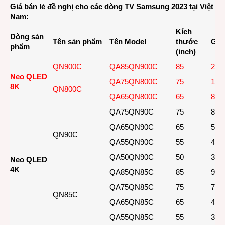
Giá bán lẻ đề nghị cho các dòng TV Samsung 2023 tại Việt
Nam:
Kích
Dòng sản
Tên sản phẩm
Tên Model
thước
Giá
phẩm
(inch)
QN900C
QA85QN900C
85
219
Neo QLED
QA75QN800C
75
129
8K
QN800C
QA65QN800C
65
89,
QA75QN90C
75
84,
QA65QN90C
65
54,
QN90C
QA55QN90C
55
41,
QA50QN90C
50
36,
Neo QLED
4K
QA85QN85C
85
99,
QA75QN85C
75
76,
QN85C
QA65QN85C
65
49,
QA55QN85C
55
37,