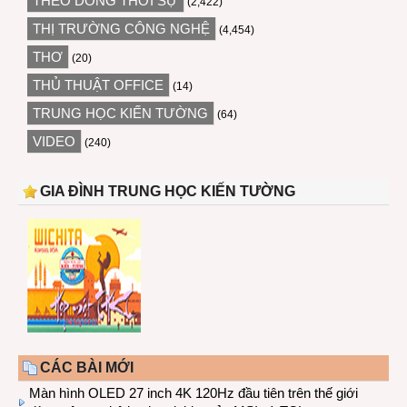
THEO DÒNG THỜI SỰ
(2,422)
THỊ TRƯỜNG CÔNG NGHỆ
(4,454)
THƠ
(20)
THỦ THUẬT OFFICE
(14)
TRUNG HỌC KIẾN TƯỜNG
(64)
VIDEO
(240)
GIA ĐÌNH TRUNG HỌC KIẾN TƯỜNG
CÁC BÀI MỚI
Màn hình OLED 27 inch 4K 120Hz đầu tiên trên thế giới