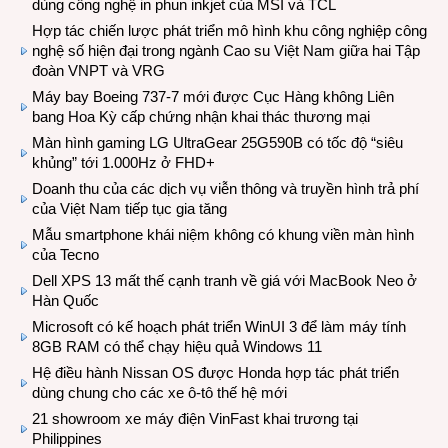
dùng công nghệ in phun inkjet của MSI và TCL
Hợp tác chiến lược phát triển mô hình khu công nghiệp công
nghệ số hiện đại trong ngành Cao su Việt Nam giữa hai Tập
đoàn VNPT và VRG
Máy bay Boeing 737-7 mới được Cục Hàng không Liên
bang Hoa Kỳ cấp chứng nhận khai thác thương mại
Màn hình gaming LG UltraGear 25G590B có tốc độ “siêu
khủng” tới 1.000Hz ở FHD+
Doanh thu của các dịch vụ viễn thông và truyền hình trả phí
của Việt Nam tiếp tục gia tăng
Mẫu smartphone khái niệm không có khung viền màn hình
của Tecno
Dell XPS 13 mất thế cạnh tranh về giá với MacBook Neo ở
Hàn Quốc
Microsoft có kế hoạch phát triển WinUI 3 để làm máy tính
8GB RAM có thể chạy hiệu quả Windows 11
Hệ điều hành Nissan OS được Honda hợp tác phát triển
dùng chung cho các xe ô-tô thế hệ mới
21 showroom xe máy điện VinFast khai trương tại
Philippines