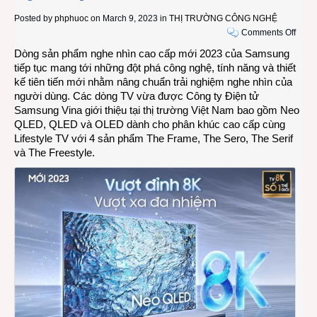
Posted by
phphuoc
on March 9, 2023 in
THỊ TRƯỜNG CÔNG NGHỆ
on
Comments Off
Sams
Dòng sản phẩm nghe nhìn cao cấp mới 2023 của Samsung
giới
tiếp tục mang tới những đột phá công nghệ, tính năng và thiết
thiệu
kế tiên tiến mới nhằm nâng chuẩn trải nghiệm nghe nhìn của
các
người dùng. Các dòng TV vừa được Công ty Điện tử
dòng
Samsung Vina giới thiệu tại thị trường Việt Nam bao gồm Neo
sản
QLED, QLED và OLED dành cho phân khúc cao cấp cùng
phẩm
Lifestyle TV với 4 sản phẩm The Frame, The Sero, The Serif
nghe
và The Freestyle.
nhìn
cao
cấp
mới
2023
tại
Việt
Nam