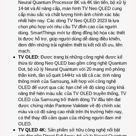
Neural Quantum Processor 8K và 4K tân tiến, bộ xử lý
14-bit và AI nâng cấp, màn hình TV Neo QLED cung
cấp màu sắc và chất lượng hình ảnh chính xác bậc
nhất hiện nay. Các dòng TV Neo QLED 2023 là lựa
chọn phù hợp với nhu cầu TV đỉnh cao của người
dùng. SmartThings mới tự động đồng bộ hóa các thiết
bị được hỗ trợ, giúp người dùng dễ dàng điều khiển,
đem đến những trải nghiệm thiết bị kết nối tối ưu, liền
mạch.
TV OLED:
Được trang bị những công nghệ được kế
thừa từ dòng Neo QLED bao gồm công nghệ Quantum
Dot, bộ xử lý Neural Quantum với 20 mạng mô phỏng
thần kinh, tần số quét 144Hz và tất cả các tính năng
thông minh của Samsung, kết hợp với công nghệ
OLED để vượt qua các hạn chế về độ sáng cùng khả
năng thể hiện màu sắc của TV OLED truyền thống, TV
OLED của Samsung trở thành dòng TV đầu tiên đạt
được chứng nhận Pantone Validate về độ chính xác
màu và có độ sáng cao nhất trên thị trường hiện nay,
có thể thay đổi cảm quan của những người đam mê
OLED.
TV QLED 4K:
Sản phẩm sở hữu công nghệ nổi bật
với đèn nền Direct Full Array, bộ xử lý Neural Quantum