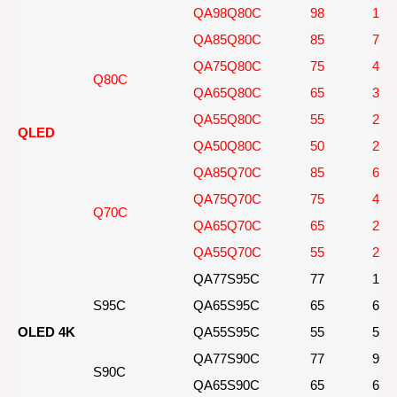
QA98Q80C
98
139
QA85Q80C
85
72,
QA75Q80C
75
49,
Q80C
QA65Q80C
65
32,
QA55Q80C
55
27,
QLED
QA50Q80C
50
23,
QA85Q70C
85
64,
QA75Q70C
75
44,
Q70C
QA65Q70C
65
26,
QA55Q70C
55
22,
QA77S95C
77
109
S95C
QA65S95C
65
69,
OLED 4K
QA55S95C
55
54,
QA77S90C
77
99,
S90C
QA65S90C
65
63,