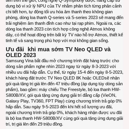
tiên trên thế giới, công nghệ Q-Symphony được nâng cấp sử
dụng bộ vi xử lý NPU của TV nhằm phân tích từng phân cảnh
chi tiết hơn, tự động tối ưu hóa âm thanh theo không gian
phòng, dòng loa thanh Q-series và S-series 2023 sẽ mang đến
trải nghiệm âm thanh đỉnh cao như tại rạp phim. Ngoài ra, các
dòng loa thanh 2023 còn tích hợp công nghệ Atmos không
dây, có thể hoạt động trên bất kỳ TV nào hỗ trợ Atmos, thiết kế
tinh tế và sang trọng phù hợp với mọi không gian sống.
Ưu đãi khi mua sớm TV Neo QLED và
OLED 2023
Samsung Vina bắt đầu mở chương trình đặt hàng trước cho
dòng sản phẩm nghe nhìn 2023 ngay từ ngày 8-3-2023 với
nhiều ưu đãi hấp dẫn. Cụ thể, từ ngày 15-4 đến ngày 8-5-2023,
khách hàng đặt trước TV Neo QLED 8K hoặc OLEDsẽ nhận
gói quà tặng trị giá lên đến 47 triệu đồng (áp dụng tùy dòng sản
phẩm), bao gồm: máy chiếu The Freestyle, bộ loa thanh HW-
S800B/XV, gói quà tặng ứng dụng giải trí đẳng cấp (VieON,
Galaxy Play, TV360, FPT Play) cùng chương trình trả góp 0%
hấp dẫn. Sau ngày 9-5-2023 đến khi hết số lượng ưu đãi,
ngoài chương trình trả góp 0%, khách hàng nhận được ưu đãi
là bộ loa thanh HW-S800B/XV cùng gói quà tặng ứng dụng giải
trí, trị giá lên đến 29 triệu đồng.