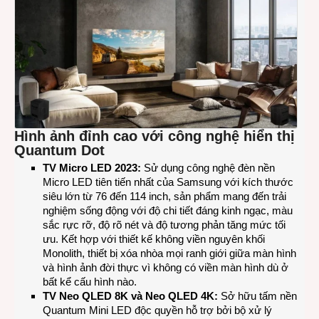
Hình ảnh đỉnh cao với công nghệ hiển thị
Quantum Dot
TV Micro LED 2023:
Sử dụng công nghệ đèn nền
Micro LED tiên tiến nhất của Samsung với kích thước
siêu lớn từ 76 đến 114 inch, sản phẩm mang đến trải
nghiệm sống động với độ chi tiết đáng kinh ngạc, màu
sắc rực rỡ, độ rõ nét và độ tương phản tăng mức tối
ưu. Kết hợp với thiết kế không viền nguyên khối
Monolith, thiết bị xóa nhòa mọi ranh giới giữa màn hình
và hình ảnh đời thực vì không có viền màn hình dù ở
bất kể cấu hình nào.
TV Neo QLED 8K và Neo QLED 4K:
Sở hữu tấm nền
Quantum Mini LED độc quyền hỗ trợ bởi bộ xử lý