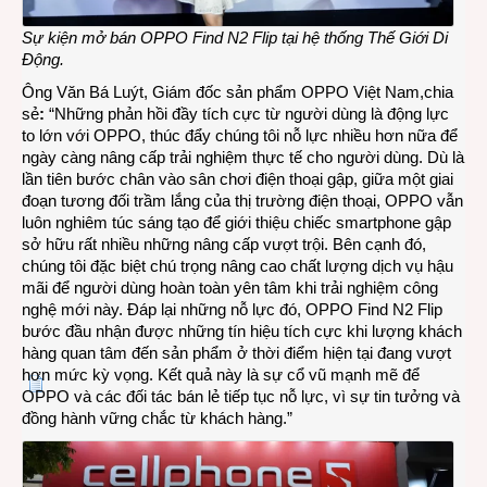
Sự kiện mở bán OPPO Find N2 Flip tại hệ thống Thế Giới Di
Động.
Ông Văn Bá Luýt, Giám đốc sản phẩm OPPO Việt Nam,chia
sẻ
:
“Những phản hồi đầy tích cực từ người dùng là động lực
to lớn với OPPO, thúc đẩy chúng tôi nỗ lực nhiều hơn nữa để
ngày càng nâng cấp trải nghiệm thực tế cho người dùng. Dù là
lần tiên bước chân vào sân chơi điện thoại gập, giữa một giai
đoạn tương đối trầm lắng của thị trường điện thoại, OPPO vẫn
luôn nghiêm túc sáng tạo để giới thiệu chiếc smartphone gập
sở hữu rất nhiều những nâng cấp vượt trội. Bên cạnh đó,
chúng tôi đặc biệt chú trọng nâng cao chất lượng dịch vụ hậu
mãi để người dùng hoàn toàn yên tâm khi trải nghiệm công
nghệ mới này. Đáp lại những nỗ lực đó, OPPO Find N2 Flip
bước đầu nhận được những tín hiệu tích cực khi lượng khách
hàng quan tâm đến sản phẩm ở thời điểm hiện tại đang vượt
hơn mức kỳ vọng. Kết quả này là sự cổ vũ mạnh mẽ để
OPPO và các đối tác bán lẻ tiếp tục nỗ lực, vì sự tin tưởng và
đồng hành vững chắc từ khách hàng.”