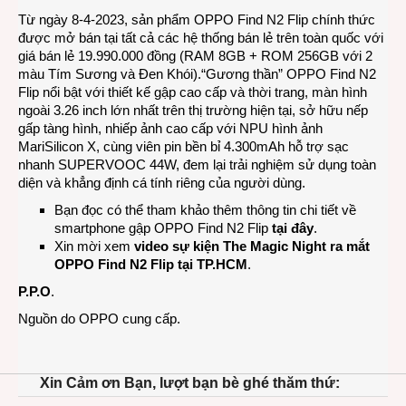
Từ ngày 8-4-2023, sản phẩm OPPO Find N2 Flip chính thức
được mở bán tại tất cả các hệ thống bán lẻ trên toàn quốc với
giá bán lẻ 19.990.000 đồng (RAM 8GB + ROM 256GB với 2
màu Tím Sương và Đen Khói).“Gương thần” OPPO Find N2
Flip nổi bật với thiết kế gập cao cấp và thời trang, màn hình
ngoài 3.26 inch lớn nhất trên thị trường hiện tại, sở hữu nếp
gấp tàng hình, nhiếp ảnh cao cấp với NPU hình ảnh
MariSilicon X, cùng viên pin bền bỉ 4.300mAh hỗ trợ sạc
nhanh SUPERVOOC 44W, đem lại trải nghiệm sử dụng toàn
diện và khẳng định cá tính riêng của người dùng.
Bạn đọc có thể tham khảo thêm thông tin chi tiết về
smartphone gập OPPO Find N2 Flip
tại đây
.
Xin mời xem
video sự kiện The Magic Night ra mắt
OPPO Find N2 Flip tại TP.HCM
.
P.P.O
.
Nguồn do OPPO cung cấp.
Xin Cảm ơn Bạn, lượt bạn bè ghé thăm thứ: