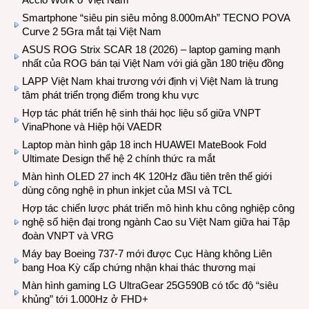
Smartphone “siêu pin siêu mỏng 8.000mAh” TECNO POVA
Curve 2 5Gra mắt tại Việt Nam
ASUS ROG Strix SCAR 18 (2026) – laptop gaming mạnh
nhất của ROG bán tại Việt Nam với giá gần 180 triệu đồng
LAPP Việt Nam khai trương với định vị Việt Nam là trung
tâm phát triển trọng điểm trong khu vực
Hợp tác phát triển hệ sinh thái học liệu số giữa VNPT
VinaPhone và Hiệp hội VAEDR
Laptop màn hình gập 18 inch HUAWEI MateBook Fold
Ultimate Design thế hệ 2 chính thức ra mắt
Màn hình OLED 27 inch 4K 120Hz đầu tiên trên thế giới
dùng công nghệ in phun inkjet của MSI và TCL
Hợp tác chiến lược phát triển mô hình khu công nghiệp công
nghệ số hiện đại trong ngành Cao su Việt Nam giữa hai Tập
đoàn VNPT và VRG
Máy bay Boeing 737-7 mới được Cục Hàng không Liên
bang Hoa Kỳ cấp chứng nhận khai thác thương mại
Màn hình gaming LG UltraGear 25G590B có tốc độ “siêu
khủng” tới 1.000Hz ở FHD+