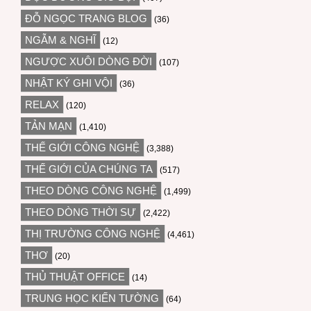
ĐỖ NGỌC TRANG BLOG
(36)
NGẪM & NGHĨ
(12)
NGƯỢC XUÔI DÒNG ĐỜI
(107)
NHẬT KÝ GHI VỘI
(36)
RELAX
(120)
TẢN MẠN
(1,410)
THẾ GIỚI CÔNG NGHỆ
(3,388)
THẾ GIỚI CỦA CHÚNG TA
(517)
THEO DÒNG CÔNG NGHỆ
(1,499)
THEO DÒNG THỜI SỰ
(2,422)
THỊ TRƯỜNG CÔNG NGHỆ
(4,461)
THƠ
(20)
THỦ THUẬT OFFICE
(14)
TRUNG HỌC KIẾN TƯỜNG
(64)