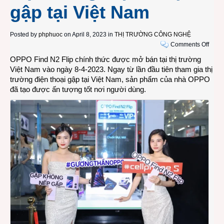
gập tại Việt Nam
Posted by
phphuoc
on April 8, 2023 in
THỊ TRƯỜNG CÔNG NGHỆ
on
Comments Off
OPP
OPPO Find N2 Flip chính thức được mở bán tại thị trường
Find
Việt Nam vào ngày 8-4-2023. Ngay từ lần đầu tiên tham gia thị
N2
trường điện thoại gập tại Việt Nam, sản phẩm của nhà OPPO
Flip
đã tạo được ấn tượng tốt nơi người dùng.
tạo
được
ấn
tượn
tốt
ngay
trong
lần
đầu
vào
thị
trườn
điện