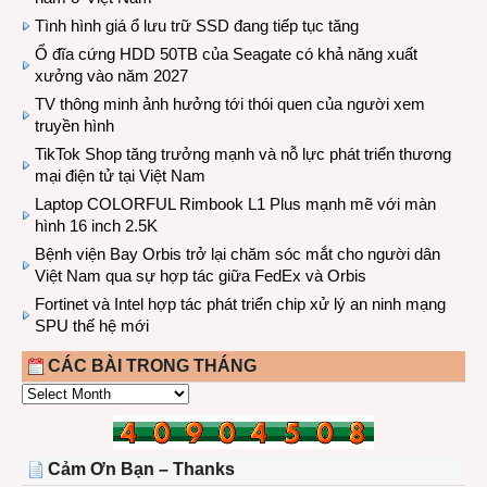
Tình hình giá ổ lưu trữ SSD đang tiếp tục tăng
Ổ đĩa cứng HDD 50TB của Seagate có khả năng xuất
xưởng vào năm 2027
TV thông minh ảnh hưởng tới thói quen của người xem
truyền hình
TikTok Shop tăng trưởng mạnh và nỗ lực phát triển thương
mại điện tử tại Việt Nam
Laptop COLORFUL Rimbook L1 Plus mạnh mẽ với màn
hình 16 inch 2.5K
Bệnh viện Bay Orbis trở lại chăm sóc mắt cho người dân
Việt Nam qua sự hợp tác giữa FedEx và Orbis
Fortinet và Intel hợp tác phát triển chip xử lý an ninh mạng
SPU thế hệ mới
CÁC BÀI TRONG THÁNG
CÁC
BÀI
TRONG
THÁNG
Cảm Ơn Bạn – Thanks