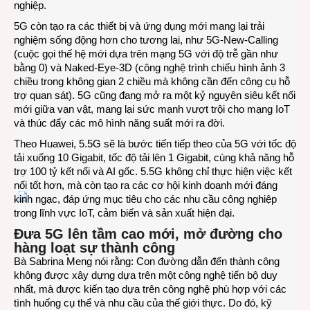
nghiệp.
5G còn tạo ra các thiết bị và ứng dụng mới mang lại trải
nghiệm sống động hơn cho tương lai, như 5G-New-Calling
(cuộc gọi thế hệ mới dựa trên mạng 5G với độ trễ gần như
bằng 0) và Naked-Eye-3D (công nghệ trình chiếu hình ảnh 3
chiều trong không gian 2 chiều mà không cần đến công cụ hỗ
trợ quan sát). 5G cũng đang mở ra một kỷ nguyên siêu kết nối
mới giữa vạn vật, mang lại sức mạnh vượt trội cho mạng IoT
và thúc đẩy các mô hình năng suất mới ra đời.
Theo Huawei, 5.5G sẽ là bước tiến tiếp theo của 5G với tốc độ
tải xuống 10 Gigabit, tốc độ tải lên 1 Gigabit, cùng khả năng hỗ
trợ 100 tỷ kết nối và AI gốc. 5.5G không chỉ thực hiện việc kết
nối tốt hơn, mà còn tạo ra các cơ hội kinh doanh mới đáng
kinh ngạc, đáp ứng mục tiêu cho các nhu cầu công nghiệp
trong lĩnh vực IoT, cảm biến và sản xuất hiện đại.
Đưa 5G lên tầm cao mới, mở đường cho
hàng loạt sự thành công
Bà Sabrina Meng nói rằng: Con đường dẫn đến thành công
không được xây dựng dựa trên một công nghệ tiến bộ duy
nhất, mà được kiến tạo dựa trên công nghệ phù hợp với các
tình huống cụ thể và nhu cầu của thế giới thực. Do đó, kỹ