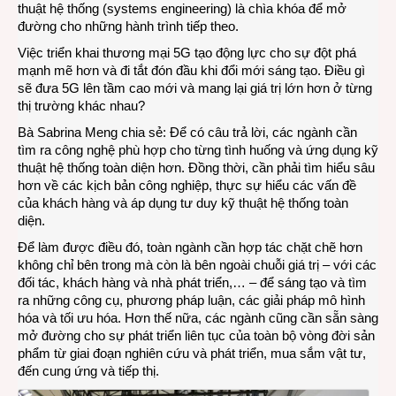
thuật hệ thống (systems engineering) là chìa khóa để mở
đường cho những hành trình tiếp theo.
Việc triển khai thương mại 5G tạo động lực cho sự đột phá
mạnh mẽ hơn và đi tắt đón đầu khi đổi mới sáng tạo. Điều gì
sẽ đưa 5G lên tầm cao mới và mang lại giá trị lớn hơn ở từng
thị trường khác nhau?
Bà Sabrina Meng chia sẻ: Để có câu trả lời, các ngành cần
tìm ra công nghệ phù hợp cho từng tình huống và ứng dụng kỹ
thuật hệ thống toàn diện hơn. Đồng thời, cần phải tìm hiểu sâu
hơn về các kịch bản công nghiệp, thực sự hiểu các vấn đề
của khách hàng và áp dụng tư duy kỹ thuật hệ thống toàn
diện.
Để làm được điều đó, toàn ngành cần hợp tác chặt chẽ hơn
không chỉ bên trong mà còn là bên ngoài chuỗi giá trị – với các
đối tác, khách hàng và nhà phát triển,… – để sáng tạo và tìm
ra những công cụ, phương pháp luận, các giải pháp mô hình
hóa và tối ưu hóa. Hơn thế nữa, các ngành cũng cần sẵn sàng
mở đường cho sự phát triển liên tục của toàn bộ vòng đời sản
phẩm từ giai đoạn nghiên cứu và phát triển, mua sắm vật tư,
đến cung ứng và tiếp thị.