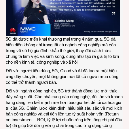
5G đã được triển khai thương mại trong 4 năm qua. 5G đã
hiện diện không chỉ trong tất cả ngành công nghiệp mà còn
trong vô số hộ gia đình khắp thế giới, thay đổi cách thức
chúng ta làm việc và sinh sống, cũng như tạo ra giá trị to lớn
cho nền kinh tế, công nghiệp và xã hội.
Đối với người tiêu dùng, 5G, Cloud và AI đã tạo ra một hiệu
ứng dây chuyền, một không gian nơi tất cả người mua cũng
có thể trở thành người bán.
Đối với ngành công nghiệp, 5G trở thành động lực mới thúc
đẩy năng suất. Các nhà cung cấp công nghệ, đối tác và khách
hàng đang liên kết mạnh mẽ hơn bao giờ hết để tối đa hóa giá
trị của 5G. Chiến lược kiên định, hiểu biết sâu sắc về mọi kịch
bản công nghiệp và cải tiến liên tục tỷ suất hoàn vốn (Return
on Investment – ROI, tỷ lệ lợi nhuận ròng trên tổng chi phí đầu
tư) đã giúp 5G đứng vững chãi trong các ứng dụng công