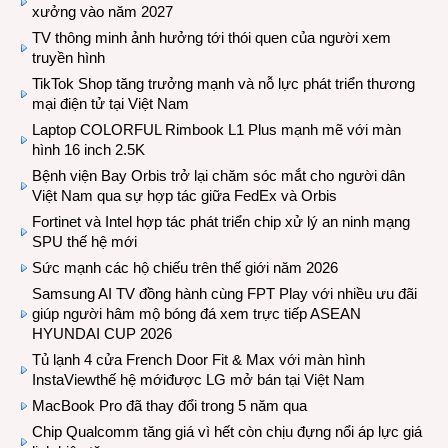
xưởng vào năm 2027
TV thông minh ảnh hưởng tới thói quen của người xem
truyền hình
TikTok Shop tăng trưởng mạnh và nỗ lực phát triển thương
mại điện tử tại Việt Nam
Laptop COLORFUL Rimbook L1 Plus mạnh mẽ với màn
hình 16 inch 2.5K
Bệnh viện Bay Orbis trở lại chăm sóc mắt cho người dân
Việt Nam qua sự hợp tác giữa FedEx và Orbis
Fortinet và Intel hợp tác phát triển chip xử lý an ninh mạng
SPU thế hệ mới
Sức mạnh các hộ chiếu trên thế giới năm 2026
Samsung AI TV đồng hành cùng FPT Play với nhiều ưu đãi
giúp người hâm mộ bóng đá xem trực tiếp ASEAN
HYUNDAI CUP 2026
Tủ lạnh 4 cửa French Door Fit & Max với màn hình
InstaViewthế hệ mớiđược LG mở bán tại Việt Nam
MacBook Pro đã thay đổi trong 5 năm qua
Chip Qualcomm tăng giá vì hết còn chịu đựng nổi áp lực giá