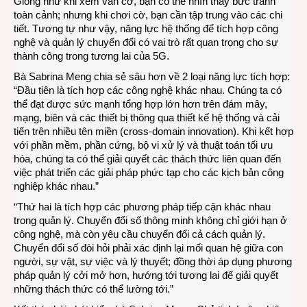
Giống như khi xem ván cờ, bạn có thể nhìn thấy bức tranh
toàn cảnh; nhưng khi chơi cờ, bạn cần tập trung vào các chi
tiết. Tương tự như vậy, năng lực hệ thống để tích hợp công
nghệ và quản lý chuyển đổi có vai trò rất quan trọng cho sự
thành công trong tương lai của 5G.
Bà Sabrina Meng chia sẻ sâu hơn về 2 loại năng lực tích hợp:
“Đầu tiên là tích hợp các công nghệ khác nhau. Chúng ta có
thể đạt được sức mạnh tổng hợp lớn hơn trên đám mây,
mạng, biên và các thiết bị thông qua thiết kế hệ thống và cải
tiến trên nhiều tên miền (cross-domain innovation). Khi kết hợp
với phần mềm, phần cứng, bộ vi xử lý và thuật toán tối ưu
hóa, chúng ta có thể giải quyết các thách thức liên quan đến
việc phát triển các giải pháp phức tạp cho các kịch bản công
nghiệp khác nhau.”
“Thứ hai là tích hợp các phương pháp tiếp cận khác nhau
trong quản lý. Chuyển đổi số thông minh không chỉ giới hạn ở
công nghệ, mà còn yêu cầu chuyển đổi cả cách quản lý.
Chuyển đổi số đòi hỏi phải xác định lại mối quan hệ giữa con
người, sự vật, sự việc và lý thuyết; đồng thời áp dụng phương
pháp quản lý cởi mở hơn, hướng tới tương lai để giải quyết
những thách thức có thể lường tới.”