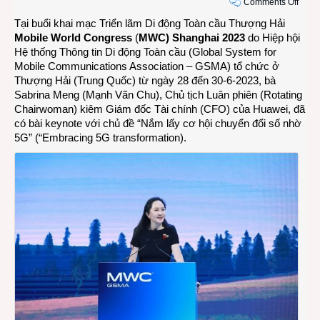
on
Comments Off
Bà
Tại buổi khai mạc Triển lãm Di động Toàn cầu Thượng Hải
Sabri
Mobile World Congress
(
MWC) Shanghai 2023
do Hiệp hội
Meng
Hệ thống Thông tin Di động Toàn cầu (Global System for
Nắm
Mobile Communications Association –
GSMA
) tổ chức ở
lấy
Thượng Hải (Trung Quốc) từ ngày 28 đến 30-6-2023, bà
cơ
Sabrina Meng (Mạnh Vãn Chu), Chủ tịch Luân phiên (Rotating
hội
Chairwoman) kiêm Giám đốc Tài chính (CFO) của Huawei, đã
chuy
có bài keynote với chủ đề “Nắm lấy cơ hội chuyển đổi số nhờ
đổi
5G” (“Embracing 5G transformation).
số
nhờ
5G