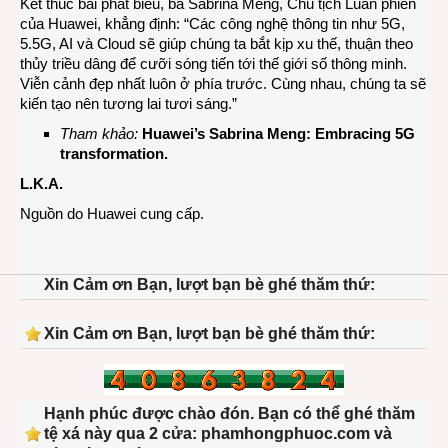
Kết thúc bài phát biểu, bà Sabrina Meng, Chủ tịch Luân phiên
của Huawei, khẳng định: “Các công nghệ thông tin như 5G,
5.5G, AI và Cloud sẽ giúp chúng ta bắt kịp xu thế, thuận theo
thủy triều dâng để cưỡi sóng tiến tới thế giới số thông minh.
Viễn cảnh đẹp nhất luôn ở phía trước. Cùng nhau, chúng ta sẽ
kiến tạo nên tương lai tươi sáng.”
Tham khảo:
Huawei’s Sabrina Meng: Embracing 5G
transformation
.
L.K.A.
Nguồn do Huawei cung cấp.
Xin Cảm ơn Bạn, lượt bạn bè ghé thăm thứ:
Xin Cảm ơn Bạn, lượt bạn bè ghé thăm thứ:
Hạnh phúc được chào đón. Bạn có thể ghé thăm
tệ xá này qua 2 cửa: phamhongphuoc.com và