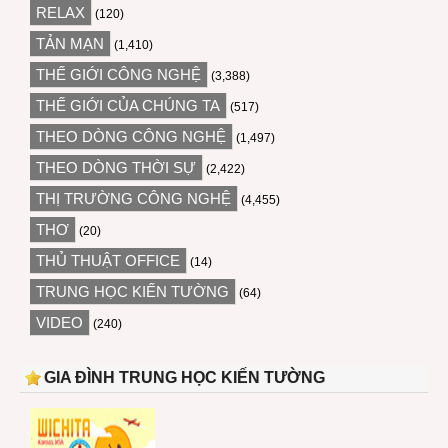
RELAX
(120)
TẢN MẠN
(1,410)
THẾ GIỚI CÔNG NGHỆ
(3,388)
THẾ GIỚI CỦA CHÚNG TA
(517)
THEO DÒNG CÔNG NGHỆ
(1,497)
THEO DÒNG THỜI SỰ
(2,422)
THỊ TRƯỜNG CÔNG NGHỆ
(4,455)
THƠ
(20)
THỦ THUẬT OFFICE
(14)
TRUNG HỌC KIẾN TƯỜNG
(64)
VIDEO
(240)
GIA ĐÌNH TRUNG HỌC KIẾN TƯỜNG