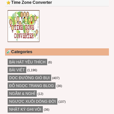
Time Zone Converter
Categories
BÀI HÁT YÊU THÍCH
(6)
BÀI VIẾT
(1,196)
DỌC ĐƯỜNG GIÓ BỤI
(407)
ĐỖ NGỌC TRANG BLOG
(36)
NGẪM & NGHĨ
(12)
NGƯỢC XUÔI DÒNG ĐỜI
(107)
NHẬT KÝ GHI VỘI
(36)