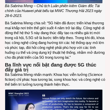
Bà Sabrina Meng – Chủ tịch Luân phiên kiêm Giám đốc Tài
chính của Huawei phát biểu tại MWC Thượng Hải 2023 ngày
28-6-2023.
Bà Sabrina Meng chia sẻ: “5G hiện đã được triển khai thương
mại khắp nơi trên thế giới suốt 4 năm trở lại đây. Công nghệ di
động thế hệ thứ 5 này đang thúc đẩy tạo ra nhiều giá trị mới
trong xã hội, 5.5G sẽ là bước tiến tiếp theo. Trong khi đó, khoa
học công nghệ cũng đang hướng tới các hệ thống quy mô lớn
và phức tạp, đòi hỏi công nghệ phải phù hợp với các tình
huống cụ thể và ứng dụng kỹ thuật hệ thống, nhằm mở đường
cho đà phát triển của 5G trong tương lai.”
Ba lĩnh vực nổi bật đang được 5G thúc
đẩy giá trị
Bà Sabrina Meng nhấn mạnh: Khoa học viễn tưởng (Science
fiction) chỉ phác họa tương lai, song khoa học và công nghệ có
thể biến trí tưởng tượng thành hiện thực.