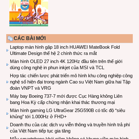
CÁC BÀI MỚI
Laptop màn hình gập 18 inch HUAWEI MateBook Fold
Ultimate Design thế hệ 2 chính thức ra mắt
Màn hình OLED 27 inch 4K 120Hz đầu tiên trên thế giới
dùng công nghệ in phun inkjet của MSI và TCL
Hợp tác chiến lược phát triển mô hình khu công nghiệp công
nghệ số hiện đại trong ngành Cao su Việt Nam giữa hai Tập
đoàn VNPT và VRG
Máy bay Boeing 737-7 mới được Cục Hàng không Liên
bang Hoa Kỳ cấp chứng nhận khai thác thương mại
Màn hình gaming LG UltraGear 25G590B có tốc độ “siêu
khủng” tới 1.000Hz ở FHD+
Doanh thu của các dịch vụ viễn thông và truyền hình trả phí
của Việt Nam tiếp tục gia tăng
Mẫu smartphone khái niệm không có khung viền màn hình