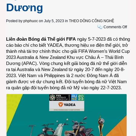
Dương
Posted by
phphuoc
on July 5, 2023 in
THEO DÒNG CÔNG NGHỆ
on
Comments Off
Yade
Liên đoàn Bóng đá Thế giới FIFA
ngày 5-7-2023 đã có thông
trở
cáo báo chí cho biết YADEA, thương hiệu xe điện thế giới, trở
thành
thành nhà tài trợ chính thức cho giải FIFA Women’s World Cup
nhà
2023 Australia & New Zealand Khu vực Châu Á – Thái Bình
tài
Dương (APAC). Vòng chung kết giải bóng đá nữ thế giới diễn
trợ
ra tại Australia và New Zealand từ ngày 20-7 đến ngày 20-8-
giải
2023. Việt Nam và Philippines là 2 nước Đông Nam Á đã
Worl
giành được vé dự chung kết. Đội tuyển bóng đá nữ Việt Nam
Cup
ra quân gặp đội tuyển bóng đả nữ Mỹ vào ngày 22-7-2023.
bóng
đá
nữ
2023
khu
vực
Châu
Á