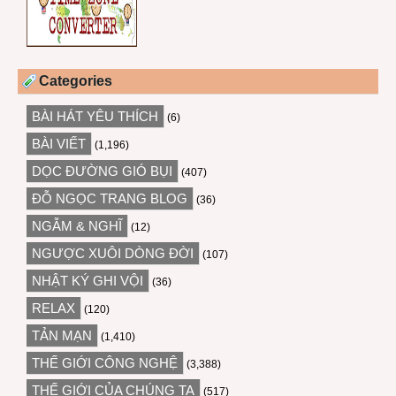
Categories
BÀI HÁT YÊU THÍCH
(6)
BÀI VIẾT
(1,196)
DỌC ĐƯỜNG GIÓ BỤI
(407)
ĐỖ NGỌC TRANG BLOG
(36)
NGẪM & NGHĨ
(12)
NGƯỢC XUÔI DÒNG ĐỜI
(107)
NHẬT KÝ GHI VỘI
(36)
RELAX
(120)
TẢN MẠN
(1,410)
THẾ GIỚI CÔNG NGHỆ
(3,388)
THẾ GIỚI CỦA CHÚNG TA
(517)