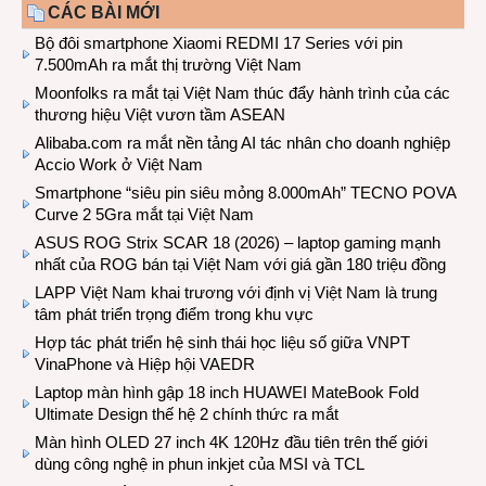
CÁC BÀI MỚI
Bộ đôi smartphone Xiaomi REDMI 17 Series với pin
7.500mAh ra mắt thị trường Việt Nam
Moonfolks ra mắt tại Việt Nam thúc đẩy hành trình của các
thương hiệu Việt vươn tầm ASEAN
Alibaba.com ra mắt nền tảng AI tác nhân cho doanh nghiệp
Accio Work ở Việt Nam
Smartphone “siêu pin siêu mỏng 8.000mAh” TECNO POVA
Curve 2 5Gra mắt tại Việt Nam
ASUS ROG Strix SCAR 18 (2026) – laptop gaming mạnh
nhất của ROG bán tại Việt Nam với giá gần 180 triệu đồng
LAPP Việt Nam khai trương với định vị Việt Nam là trung
tâm phát triển trọng điểm trong khu vực
Hợp tác phát triển hệ sinh thái học liệu số giữa VNPT
VinaPhone và Hiệp hội VAEDR
Laptop màn hình gập 18 inch HUAWEI MateBook Fold
Ultimate Design thế hệ 2 chính thức ra mắt
Màn hình OLED 27 inch 4K 120Hz đầu tiên trên thế giới
dùng công nghệ in phun inkjet của MSI và TCL