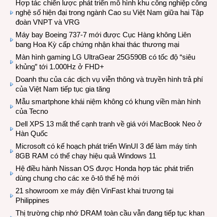
Hợp tác chiến lược phát triển mô hình khu công nghiệp công
nghệ số hiện đại trong ngành Cao su Việt Nam giữa hai Tập
đoàn VNPT và VRG
Máy bay Boeing 737-7 mới được Cục Hàng không Liên
bang Hoa Kỳ cấp chứng nhận khai thác thương mại
Màn hình gaming LG UltraGear 25G590B có tốc độ “siêu
khủng” tới 1.000Hz ở FHD+
Doanh thu của các dịch vụ viễn thông và truyền hình trả phí
của Việt Nam tiếp tục gia tăng
Mẫu smartphone khái niệm không có khung viền màn hình
của Tecno
Dell XPS 13 mất thế cạnh tranh về giá với MacBook Neo ở
Hàn Quốc
Microsoft có kế hoạch phát triển WinUI 3 để làm máy tính
8GB RAM có thể chạy hiệu quả Windows 11
Hệ điều hành Nissan OS được Honda hợp tác phát triển
dùng chung cho các xe ô-tô thế hệ mới
21 showroom xe máy điện VinFast khai trương tại
Philippines
Thị trường chip nhớ DRAM toàn cầu vẫn đang tiếp tục khan