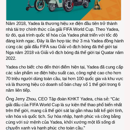
–
Thái
Bình
Dươ
Năm 2018, Yadea là thương hiệu xe điện đầu tiên trở thành
nhà tài trợ chính thức của giải FIFA World Cup. Theo Yadea,
từ đó, quá trình quốc tế hóa của Yadea phát triển với tốc độ
đáng kinh ngạc. Đây là lần hợp tác thứ 3 mà Yadea đồng hành
cùng các giải đấu FIFA sau Giải vô địch bóng đá thế giới tại
Nga năm 2018 và Giải vô địch bóng đá thế giới tại Quatar năm
2022.
Yadea cho biết: cho đến thời điểm hiện tại, Yadea đã cung cấp
các sản phẩm xe điện hiệu suất cao, công nghệ cao cho hơn
70 triệu người dùng toàn cầu, tại hơn 100 quốc gia và khu vực
và là thương hiệu có doanh số bán chạy số 1 thế giới trong 6
năm liên tiếp.
Ông Jerry Zhou, CEO Tập đoàn KHKT Yadea, chia sẻ: “Các
giải đấu của FIFA World Cup là sự kiện thể thao phổ biến nhất
trên thế giới, mang cả thế giới sát lại gần nhau bất kể giới tính,
văn hóa và quốc tịch. Sự hòa nhập, hạnh phúc và công bằng
cùng với sứ mệnh của Yadea, khởi xướng một lối sống di
chuyển xanh và hạnh phúc cho toàn cầu.”