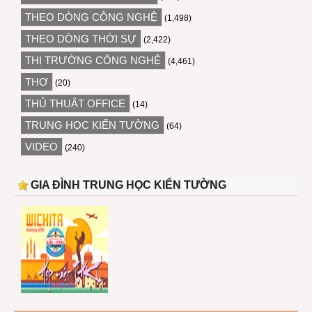
THEO DÒNG CÔNG NGHỆ
(1,498)
THEO DÒNG THỜI SỰ
(2,422)
THỊ TRƯỜNG CÔNG NGHỆ
(4,461)
THƠ
(20)
THỦ THUẬT OFFICE
(14)
TRUNG HỌC KIẾN TƯỜNG
(64)
VIDEO
(240)
GIA ĐÌNH TRUNG HỌC KIẾN TƯỜNG