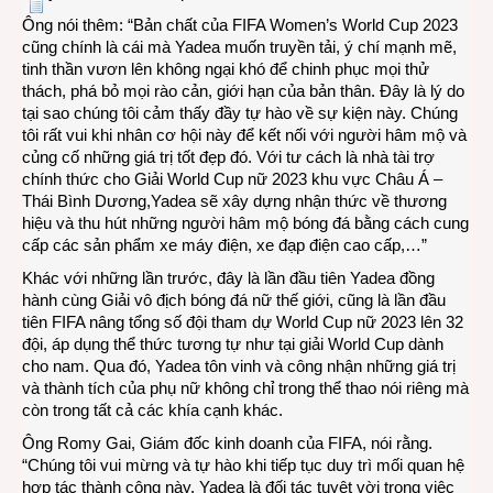
Ông nói thêm: “Bản chất của FIFA Women’s World Cup 2023
cũng chính là cái mà Yadea muốn truyền tải, ý chí mạnh mẽ,
tinh thần vươn lên không ngại khó để chinh phục mọi thử
thách, phá bỏ mọi rào cản, giới hạn của bản thân. Đây là lý do
tại sao chúng tôi cảm thấy đầy tự hào về sự kiện này. Chúng
tôi rất vui khi nhân cơ hội này để kết nối với người hâm mộ và
củng cố những giá trị tốt đẹp đó. Với tư cách là nhà tài trợ
chính thức cho Giải World Cup nữ 2023 khu vực Châu Á –
Thái Bình Dương,Yadea sẽ xây dựng nhận thức về thương
hiệu và thu hút những người hâm mộ bóng đá bằng cách cung
cấp các sản phẩm xe máy điện, xe đạp điện cao cấp,…”
Khác với những lần trước, đây là lần đầu tiên Yadea đồng
hành cùng Giải vô địch bóng đá nữ thế giới, cũng là lần đầu
tiên FIFA nâng tổng số đội tham dự World Cup nữ 2023 lên 32
đội, áp dụng thể thức tương tự như tại giải World Cup dành
cho nam. Qua đó, Yadea tôn vinh và công nhận những giá trị
và thành tích của phụ nữ không chỉ trong thể thao nói riêng mà
còn trong tất cả các khía cạnh khác.
Ông Romy Gai, Giám đốc kinh doanh của FIFA, nói rằng.
“Chúng tôi vui mừng và tự hào khi tiếp tục duy trì mối quan hệ
hợp tác thành công này. Yadea là đối tác tuyệt vời trong việc