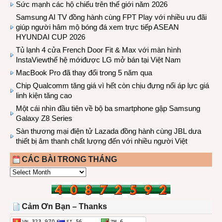
Sức mạnh các hộ chiếu trên thế giới năm 2026
Samsung AI TV đồng hành cùng FPT Play với nhiều ưu đãi
giúp người hâm mộ bóng đá xem trực tiếp ASEAN
HYUNDAI CUP 2026
Tủ lạnh 4 cửa French Door Fit & Max với màn hình
InstaViewthế hệ mớiđược LG mở bán tại Việt Nam
MacBook Pro đã thay đổi trong 5 năm qua
Chip Qualcomm tăng giá vì hết còn chịu đựng nổi áp lực giá
linh kiện tăng cao
Một cái nhìn đầu tiên về bộ ba smartphone gập Samsung
Galaxy Z8 Series
Sàn thương mại điện tử Lazada đồng hành cùng JBL dưa
thiết bị âm thanh chất lượng đến với nhiều người Việt
CÁC BÀI TRONG THÁNG
CÁC
BÀI
TRONG
THÁNG
Cảm Ơn Bạn – Thanks