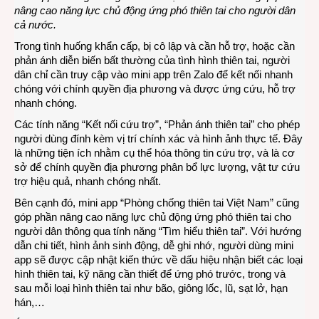
nâng cao năng lực chủ động ứng phó thiên tai cho người dân
cả nước.
Trong tình huống khẩn cấp, bị cô lập và cần hỗ trợ, hoặc cần
phản ánh diễn biến bất thường của tình hình thiên tai, người
dân chỉ cần truy cập vào mini app trên Zalo để kết nối nhanh
chóng với chính quyền địa phương và được ứng cứu, hỗ trợ
nhanh chóng.
Các tính năng “Kết nối cứu trợ”, “Phản ánh thiên tai” cho phép
người dùng đính kèm vị trí chính xác và hình ảnh thực tế. Đây
là những tiện ích nhằm cụ thể hóa thông tin cứu trợ, và là cơ
sở để chính quyền địa phương phân bổ lực lượng, vật tư cứu
trợ hiệu quả, nhanh chóng nhất.
Bên cạnh đó, mini app “Phòng chống thiên tai Việt Nam” cũng
góp phần nâng cao năng lực chủ động ứng phó thiên tai cho
người dân thông qua tính năng “Tìm hiểu thiên tai”. Với hướng
dẫn chi tiết, hình ảnh sinh động, dễ ghi nhớ, người dùng mini
app sẽ được cập nhật kiến thức về dấu hiệu nhận biết các loại
hình thiên tai, kỹ năng cần thiết để ứng phó trước, trong và
sau mỗi loại hình thiên tai như bão, giông lốc, lũ, sạt lở, hạn
hán,…