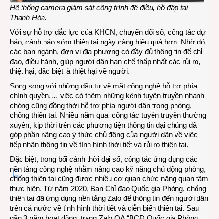
Hệ thống camera giám sát công trình đê điều, hồ đập tại
Thanh Hóa
.
Với sự hỗ trợ đắc lực của KHCN, chuyển đổi số, công tác dự
báo, cảnh báo sớm thiên tai ngày càng hiệu quả hơn. Nhờ đó,
các ban ngành, đơn vị địa phương có đầy đủ thông tin để chỉ
đạo, điều hành, giúp người dân hạn chế thấp nhất các rủi ro,
thiệt hại, đặc biệt là thiệt hại về người.
Song song với những đầu tư về mặt công nghệ hỗ trợ phía
chính quyền,… việc có thêm những kênh tuyên truyền nhanh
chóng cũng đồng thời hỗ trợ phía người dân trong phòng,
chống thiên tai. Nhiều năm qua, công tác tuyên truyền thường
xuyên, kịp thời trên các phương tiện thông tin đại chúng đã
góp phần nâng cao ý thức chủ động của người dân về việc
tiếp nhận thông tin về tình hình thời tiết và rủi ro thiên tai.
Đặc biệt, trong bối cảnh thời đại số, công tác ứng dụng các
nền tảng công nghệ nhằm nâng cao kỹ năng chủ động phòng,
chống thiên tai cũng được nhiều cơ quan chức năng quan tâm
thực hiện. Từ năm 2020, Ban Chỉ đạo Quốc gia Phòng, chống
thiên tai đã ứng dụng nền tảng Zalo để thông tin đến người dân
trên cả nước về tình hình thời tiết và diễn biến thiên tai. Sau
gần 3 năm hoạt động, trang Zalo OA “BCĐ Quốc gia Phòng