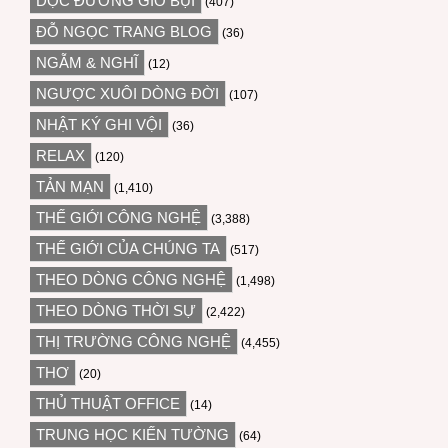
DỌC ĐƯỜNG GIÓ BỤI
(407)
ĐỖ NGỌC TRANG BLOG
(36)
NGẪM & NGHĨ
(12)
NGƯỢC XUÔI DÒNG ĐỜI
(107)
NHẬT KÝ GHI VỘI
(36)
RELAX
(120)
TẢN MẠN
(1,410)
THẾ GIỚI CÔNG NGHỆ
(3,388)
THẾ GIỚI CỦA CHÚNG TA
(517)
THEO DÒNG CÔNG NGHỆ
(1,498)
THEO DÒNG THỜI SỰ
(2,422)
THỊ TRƯỜNG CÔNG NGHỆ
(4,455)
THƠ
(20)
THỦ THUẬT OFFICE
(14)
TRUNG HỌC KIẾN TƯỜNG
(64)