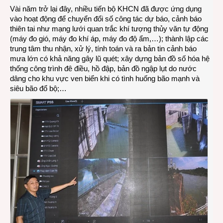
Vài năm trở lại đây, nhiều tiến bộ KHCN đã được ứng dụng
vào hoạt động để chuyển đổi số công tác dự báo, cảnh báo
thiên tai như mạng lưới quan trắc khí tượng thủy văn tự động
(máy đo gió, máy đo khí áp, máy đo độ ẩm,…); thành lập các
trung tâm thu nhận, xử lý, tính toán và ra bản tin cảnh báo
mưa lớn có khả năng gây lũ quét; xây dựng bản đồ số hóa hệ
thống công trình đê điều, hồ đập, bản đồ ngập lụt do nước
dâng cho khu vực ven biển khi có tình huống bão mạnh và
siêu bão đổ bộ;…