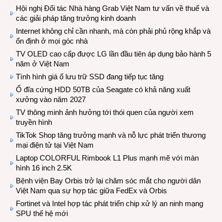
Hội nghị Đối tác Nhà hàng Grab Việt Nam tư vấn về thuế và
các giải pháp tăng trưởng kinh doanh
Internet không chỉ cần nhanh, mà còn phải phủ rộng khắp và
ổn định ở mọi góc nhà
TV OLED cao cấp được LG lần đầu tiên áp dụng bảo hành 5
năm ở Việt Nam
Tình hình giá ổ lưu trữ SSD đang tiếp tục tăng
Ổ đĩa cứng HDD 50TB của Seagate có khả năng xuất
xưởng vào năm 2027
TV thông minh ảnh hưởng tới thói quen của người xem
truyền hình
TikTok Shop tăng trưởng mạnh và nỗ lực phát triển thương
mại điện tử tại Việt Nam
Laptop COLORFUL Rimbook L1 Plus mạnh mẽ với màn
hình 16 inch 2.5K
Bệnh viện Bay Orbis trở lại chăm sóc mắt cho người dân
Việt Nam qua sự hợp tác giữa FedEx và Orbis
Fortinet và Intel hợp tác phát triển chip xử lý an ninh mạng
SPU thế hệ mới