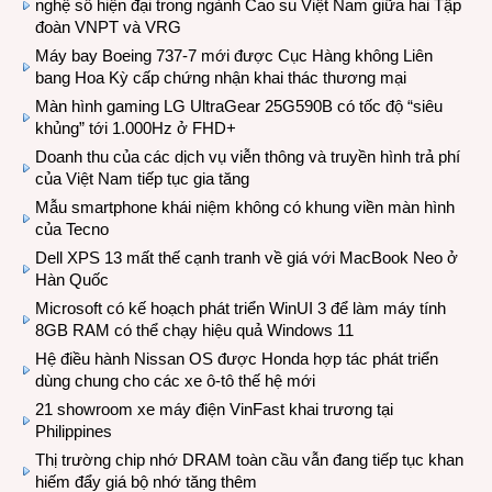
nghệ số hiện đại trong ngành Cao su Việt Nam giữa hai Tập
đoàn VNPT và VRG
Máy bay Boeing 737-7 mới được Cục Hàng không Liên
bang Hoa Kỳ cấp chứng nhận khai thác thương mại
Màn hình gaming LG UltraGear 25G590B có tốc độ “siêu
khủng” tới 1.000Hz ở FHD+
Doanh thu của các dịch vụ viễn thông và truyền hình trả phí
của Việt Nam tiếp tục gia tăng
Mẫu smartphone khái niệm không có khung viền màn hình
của Tecno
Dell XPS 13 mất thế cạnh tranh về giá với MacBook Neo ở
Hàn Quốc
Microsoft có kế hoạch phát triển WinUI 3 để làm máy tính
8GB RAM có thể chạy hiệu quả Windows 11
Hệ điều hành Nissan OS được Honda hợp tác phát triển
dùng chung cho các xe ô-tô thế hệ mới
21 showroom xe máy điện VinFast khai trương tại
Philippines
Thị trường chip nhớ DRAM toàn cầu vẫn đang tiếp tục khan
hiếm đẩy giá bộ nhớ tăng thêm