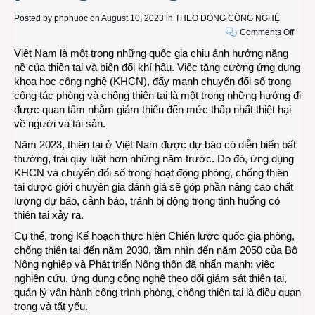
Posted by
phphuoc
on August 10, 2023 in
THEO DÒNG CÔNG NGHỆ
on
Comments Off
Ứng
Việt Nam là một trong những quốc gia chịu ảnh hưởng nặng
dụng
nề của thiên tai và biến đổi khí hậu. Việc tăng cường ứng dụng
công
khoa học công nghệ (KHCN), đẩy mạnh chuyển đổi số trong
nghệ
công tác phòng và chống thiên tai là một trong những hướng đi
chuy
được quan tâm nhằm giảm thiểu đến mức thấp nhất thiệt hại
đổi
về người và tài sản.
số
Năm 2023, thiên tai ở Việt Nam được dự báo có diễn biến bất
giúp
thường, trái quy luật hơn những năm trước. Do đó, ứng dụng
tăng
KHCN và chuyển đổi số trong hoạt động phòng, chống thiên
cườn
tai được giới chuyên gia đánh giá sẽ góp phần nâng cao chất
hiệu
lượng dự báo, cảnh báo, tránh bị động trong tình huống có
quả
thiên tai xảy ra.
phòn
chốn
Cụ thể, trong Kế hoạch thực hiện Chiến lược quốc gia phòng,
thiên
chống thiên tai đến năm 2030, tầm nhìn đến năm 2050 của Bộ
tai
Nông nghiệp và Phát triển Nông thôn đã nhấn mạnh: việc
nghiên cứu, ứng dụng công nghệ theo dõi giám sát thiên tai,
quản lý vận hành công trình phòng, chống thiên tai là điều quan
trọng và tất yếu.