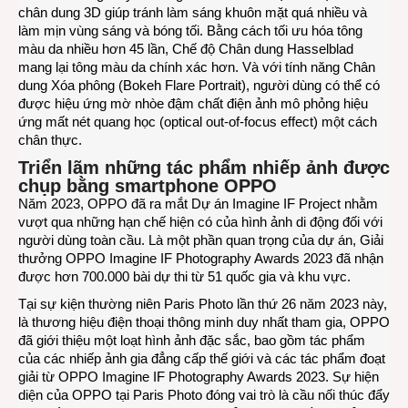
chân dung 3D giúp tránh làm sáng khuôn mặt quá nhiều và
làm mịn vùng sáng và bóng tối. Bằng cách tối ưu hóa tông
màu da nhiều hơn 45 lần, Chế độ Chân dung Hasselblad
mang lại tông màu da chính xác hơn. Và với tính năng Chân
dung Xóa phông (Bokeh Flare Portrait), người dùng có thể có
được hiệu ứng mờ nhòe đậm chất điện ảnh mô phỏng hiệu
ứng mất nét quang học (optical out-of-focus effect) một cách
chân thực.
Triển lãm những tác phẩm nhiếp ảnh được
chụp bằng smartphone OPPO
Năm 2023, OPPO đã ra mắt Dự án Imagine IF Project nhằm
vượt qua những hạn chế hiện có của hình ảnh di động đối với
người dùng toàn cầu. Là một phần quan trọng của dự án, Giải
thưởng OPPO Imagine IF Photography Awards 2023 đã nhận
được hơn 700.000 bài dự thi từ 51 quốc gia và khu vực.
Tại sự kiện thường niên Paris Photo lần thứ 26 năm 2023 này,
là thương hiệu điện thoại thông minh duy nhất tham gia, OPPO
đã giới thiệu một loạt hình ảnh đặc sắc, bao gồm tác phẩm
của các nhiếp ảnh gia đẳng cấp thế giới và các tác phẩm đoạt
giải từ OPPO Imagine IF Photography Awards 2023. Sự hiện
diện của OPPO tại Paris Photo đóng vai trò là cầu nối thúc đẩy