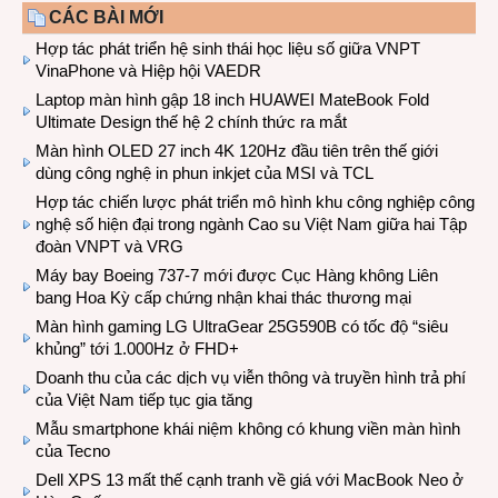
CÁC BÀI MỚI
Hợp tác phát triển hệ sinh thái học liệu số giữa VNPT
VinaPhone và Hiệp hội VAEDR
Laptop màn hình gập 18 inch HUAWEI MateBook Fold
Ultimate Design thế hệ 2 chính thức ra mắt
Màn hình OLED 27 inch 4K 120Hz đầu tiên trên thế giới
dùng công nghệ in phun inkjet của MSI và TCL
Hợp tác chiến lược phát triển mô hình khu công nghiệp công
nghệ số hiện đại trong ngành Cao su Việt Nam giữa hai Tập
đoàn VNPT và VRG
Máy bay Boeing 737-7 mới được Cục Hàng không Liên
bang Hoa Kỳ cấp chứng nhận khai thác thương mại
Màn hình gaming LG UltraGear 25G590B có tốc độ “siêu
khủng” tới 1.000Hz ở FHD+
Doanh thu của các dịch vụ viễn thông và truyền hình trả phí
của Việt Nam tiếp tục gia tăng
Mẫu smartphone khái niệm không có khung viền màn hình
của Tecno
Dell XPS 13 mất thế cạnh tranh về giá với MacBook Neo ở