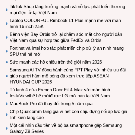
TikTok Shop tăng trưởng mạnh và nỗ lực phát triển thương
mại điện tử tại Việt Nam
Laptop COLORFUL Rimbook L1 Plus mạnh mẽ với màn
hình 16 inch 2.5K
Bệnh viện Bay Orbis trở lại chăm sóc mắt cho người dân
Việt Nam qua sự hợp tác giữa FedEx và Orbis
Fortinet và Intel hợp tác phát triển chip xử lý an ninh mạng
SPU thế hệ mới
Sức mạnh các hộ chiếu trên thế giới năm 2026
Samsung AI TV đồng hành cùng FPT Play với nhiều ưu đãi
giúp người hâm mộ bóng đá xem trực tiếp ASEAN
HYUNDAI CUP 2026
Tủ lạnh 4 cửa French Door Fit & Max với màn hình
InstaViewthế hệ mớiđược LG mở bán tại Việt Nam
MacBook Pro đã thay đổi trong 5 năm qua
Chip Qualcomm tăng giá vì hết còn chịu đựng nổi áp lực giá
linh kiện tăng cao
Một cái nhìn đầu tiên về bộ ba smartphone gập Samsung
Galaxy Z8 Series