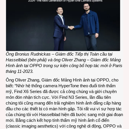
Ông Bronius Rudnickas – Giám đốc Tiếp thị Toàn cầu tại
Hasselblad (bên phải) và ông Oliver Zhang – Giám đốc Mảng
Hình ảnh tại OPPO trong sự kiện công bố hợp tác mới ở Paris
tháng 11-2023.
Ông Oliver Zhang, Giám đốc Mảng Hình ảnh tại OPPO, cho
biết: “Nhờ hệ thống camera HyperTone theo đuổi tính thẩm
mỹ, Find X6 Series đã được cả công chúng và giới chuyên
môn đón nhận tích cực. Với Find N3 Series, lần đầu tiên
chúng tôi cũng mang đến trải nghiệm hình ảnh đẳng cấp hàng
đầu cho các thiết bị có màn hình gập. Tôi rất vui vì sự hợp tác
của chúng tôi với Hasselblad hiện đã bước sang một giai đoạn
mới. Bằng cách kết hợp tính thẩm mỹ hình ảnh cổ điển
(classic imaging aesthetics) với công nghệ di động, OPPO và