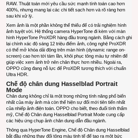
RAW. Thuật toán mới yêu cầu sức mạnh tính toán cao hơn
400%, nhưng mang lại các chi tiết sạch hơn và rõ ràng hơn
sau khi xử lý.
Xem ảnh là một phần không thể thiếu để có trải nghiệm hình
ảnh tuyệt vời. Hệ thống camera HyperTone đi kèm với màn
hình HyperTone ProXDR hàng đầu trong ngành. Bằng cách ghi
lại chính xác độ sáng 12 triệu điểm ảnh, công nghệ ProXDR
có thể mở khóa dải động trên màn hình (dynamic range on-
screen) cao hơn tới tám lần, khôi phục tông màu tự nhiên để
giúp việc xem ảnh trở nên chân thực hơn nhiều. Ngoài ra,
OPPO cũng đang nỗ lực để ProXDR tương thích với chuẩn
Ultra HDR.
Chế độ chân dung Hasselblad Portrait
Mode
Chân dung không chỉ là một trong những tính năng phổ biến
nhất của máy ảnh mà còn thể hiện sự đổi mới tiên tiến nhất
của nhiếp ảnh điện toán. OPPO cho biết, theo đuổi tính thẩm
mỹ, Chế độ Chân dung Hasselblad Portrait Mode cung cấp
các hiệu ứng chụp ảnh chân dung dẫn đầu ngành.
Thông qua HyperTone Engine, Chế độ Chân dung Hasselblad
bắt đầu những thay đổi tông màu tinh tế để tạo ra một bức