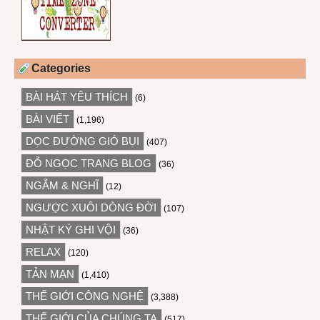
Categories
BÀI HÁT YÊU THÍCH
(6)
BÀI VIẾT
(1,196)
DỌC ĐƯỜNG GIÓ BỤI
(407)
ĐỖ NGỌC TRANG BLOG
(36)
NGẪM & NGHĨ
(12)
NGƯỢC XUÔI DÒNG ĐỜI
(107)
NHẬT KÝ GHI VỘI
(36)
RELAX
(120)
TẢN MẠN
(1,410)
THẾ GIỚI CÔNG NGHỆ
(3,388)
THẾ GIỚI CỦA CHÚNG TA
(517)