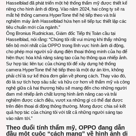
Hasselblad đã phát triển một hệ thống thẩm mỹ được thiết kế
riêng cho hình ảnh di động. Vào năm 2024, hai công ty sẽ ra
mắt hệ thống camera HyperTone thế hệ tiếp theo và trải
nghiệm máy ảnh Hasselblad hứa hẹn sẽ tiếp tục thiết lập các
tiêu chuẩn mới của ngành.”
Ông Bronius Rudnickas, Giám đốc Tiếp thị Toàn cầu tại
Hasselblad, nói rằng: “Chúng tôi rất vui mừng khi thấy những
tiến bộ mới nhất của OPPO trong lĩnh vực hình ảnh di động,
cho phép mọi người sử dụng điện thoại thông minh của họ để
hiện thực hóa khả năng sáng tạo của họ thông qua nhiếp ảnh.
Sự hợp tác liên tục của chúng tôi để xây dựng hệ thống
camera HyperTone thế hệ tiếp theo là một dự án lớn, không
phải chỉ là sự kế thừa đơn giản về phong cách. Thay vào đó,
đó là sự tích hợp sâu sắc và hữu cơ hơn về thẩm mỹ và công
nghệ giữa cả hai thương hiệu sẽ mang đến cho những người
đam mê nhiếp ảnh chất lượng hình ảnh nâng cao và trải
nghiệm được cách điệu, vượt xa những gì có thể đạt được
trên điện thoại di động thông thường. Mong được chia sẻ kết
quả hợp tác của chúng tôi với tất cả những người sáng tạo
vào năm tới.”
Theo đuổi tính thẩm mỹ, OPPO đang dẫn
đầu một cuộc “cách mạng” về hình ảnh di