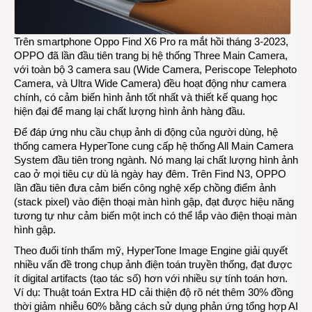
Trên smartphone Oppo Find X6 Pro ra mắt hồi tháng 3-2023,
OPPO đã lần đầu tiên trang bị hệ thống Three Main Camera,
với toàn bộ 3 camera sau (Wide Camera, Periscope Telephoto
Camera, và Ultra Wide Camera) đều hoạt động như camera
chính, có cảm biến hình ảnh tốt nhất và thiết kế quang học
hiện đại để mang lại chất lượng hình ảnh hàng đầu.
Để đáp ứng nhu cầu chụp ảnh di động của người dùng, hệ
thống camera HyperTone cung cấp hệ thống All Main Camera
System đầu tiên trong ngành. Nó mang lại chất lượng hình ảnh
cao ở mọi tiêu cự dù là ngày hay đêm. Trên Find N3, OPPO
lần đầu tiên đưa cảm biến công nghệ xếp chồng điểm ảnh
(stack pixel) vào điện thoại màn hình gập, đạt được hiệu năng
tương tự như cảm biến một inch có thể lắp vào điện thoại màn
hình gập.
Theo đuổi tính thẩm mỹ, HyperTone Image Engine giải quyết
nhiều vấn đề trong chụp ảnh điện toán truyền thống, đạt được
ít digital artifacts (tạo tác số) hơn với nhiều sự tính toán hơn.
Ví dụ: Thuật toán Extra HD cải thiện độ rõ nét thêm 30% đồng
thời giảm nhiễu 60% bằng cách sử dụng phản ứng tổng hợp AI