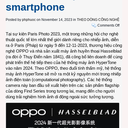
smartphone
Posted by
phphuoc
on November 14, 2023 in
THEO DÒNG CÔNG NGHỆ
on
Comments Off
OPP
Tại sự kiện
Paris Photo 2023
, một trong những hội chợ nghệ
và
thuật quốc tế lớn nhất thế giới dành riêng cho nhiếp ảnh, diễn
Hasse
ra ở Paris (Pháp) từ ngày 9 đến 12-11-2023, thương hiệu công
đồng
nghệ OPPO và nhà sản xuất máy ảnh huyền thoại Hasselblad
phát
(ra đời ở Thụy Điển năm 1841), đã công bố liên doanh để cùng
triển
phát triển thế hệ tiếp theo của hệ thống máy ảnh HyperTone
hệ
vào năm 2024. Theo OPPO, theo đuổi tính thẩm mỹ, hệ thống
thống
máy ảnh HyperTone sẽ mở ra một kỷ nguyên mới trong nhiếp
Hype
ảnh điện toán (computational photography). Các hệ thống
Came
camera này ban đầu sẽ xuất hiện trên các sản phẩm flagship
thế
của dòng Find Series trong tương lai, mang đến cho người
hệ
dùng trải nghiệm hình ảnh di động ngoài sức tưởng tượng.
mới
cho
smar