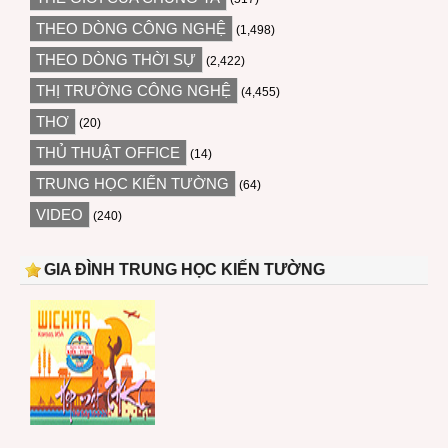
THEO DÒNG CÔNG NGHỆ
(1,498)
THEO DÒNG THỜI SỰ
(2,422)
THỊ TRƯỜNG CÔNG NGHỆ
(4,455)
THƠ
(20)
THỦ THUẬT OFFICE
(14)
TRUNG HỌC KIẾN TƯỜNG
(64)
VIDEO
(240)
GIA ĐÌNH TRUNG HỌC KIẾN TƯỜNG