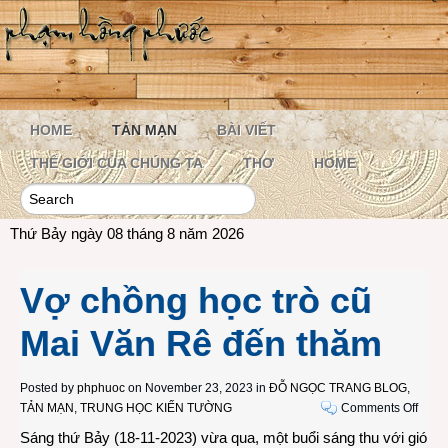
HOME
TẢN MẠN
BÀI VIẾT
THẾ GIỚI CỦA CHÚNG TA
THƠ
HOME
Thứ Bảy ngày 08 tháng 8 năm 2026
Vợ chồng học trò cũ
Mai Văn Rê đến thăm
Posted by
phphuoc
on November 23, 2023 in
ĐỖ NGỌC TRANG BLOG
,
on
TẢN MẠN
,
TRUNG HỌC KIẾN TƯỜNG
Comments Off
Vợ
Sáng thứ Bảy (18-11-2023) vừa qua, một buổi sáng thu với gió
chồn