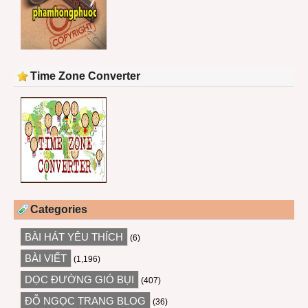
Time Zone Converter
Categories
BÀI HÁT YÊU THÍCH
(6)
BÀI VIẾT
(1,196)
DỌC ĐƯỜNG GIÓ BỤI
(407)
ĐỖ NGỌC TRANG BLOG
(36)