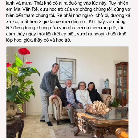
lạnh và mưa. Thật khó có ai ra đường vào lúc này. Tuy nhiên
học
em Mai Văn Rê, cựu học trò của vợ chồng chúng tôi, cùng vợ
trò
hiền đến thăm chúng tôi. Rê phải nhờ người chở đi, đường xá
cũ
xa xôi, mất hơn 2 giờ lái xe mới đến nơi. Khi thấy vợ chồng
Mai
Rê đứng trong khung cửa vào nhà với nụ cười rạng rỡ, tôi
Văn
cảm thấy ngay mối liên kết cá biệt, vượt ra ngoài khuôn khổ
Rê
lớp học, giữa thầy cô và học trò.
đến
thăm