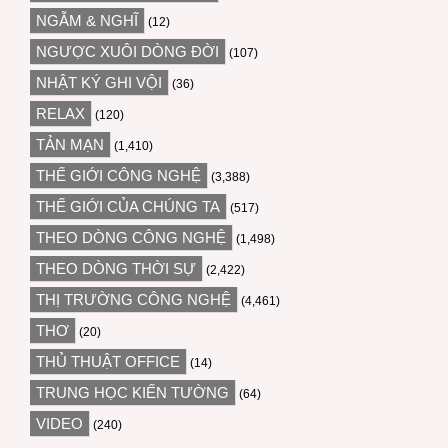
NGẪM & NGHĨ
(12)
NGƯỢC XUÔI DÒNG ĐỜI
(107)
NHẬT KÝ GHI VỘI
(36)
RELAX
(120)
TẢN MẠN
(1,410)
THẾ GIỚI CÔNG NGHỆ
(3,388)
THẾ GIỚI CỦA CHÚNG TA
(517)
THEO DÒNG CÔNG NGHỆ
(1,498)
THEO DÒNG THỜI SỰ
(2,422)
THỊ TRƯỜNG CÔNG NGHỆ
(4,461)
THƠ
(20)
THỦ THUẬT OFFICE
(14)
TRUNG HỌC KIẾN TƯỜNG
(64)
VIDEO
(240)