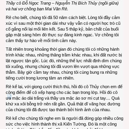
Thầy cô Đỗ Ngọc Trang – Nguyễn Thị Bích Thủy (ngồi giữa)
và hai vợ chồng bạn Mai Văn Rê.
Rê cho biết, chúng tôi đã 50 năm cách biệt. Lòng tôi đầy cảm
xúc vì sau một thời gian dài như vậy vẫn có người học trò cũ
cố gắng nối lại mối liên kết. Sau 5 thập kỷ, bản chất của buổi
gặp mặt sáng hôm đó thực sự đáng kinh ngạc. Vợ chồng tôi
cảm thấy tự hào về mối tình cảm này.
Tất nhiên trong khoảng thời gian đó chúng tôi có những hành
trình khác nhau, những thăng trầm khác nhau, khi đất nước bị
lật ngược tận gốc. Lúc đó, những thế lực nhất định dìm chúng
tôi xuống, nhưng chúng tôi đã vươn lên vượt qua những vực
thẳm. Bây giờ cầm tay nhau, chúng tôi cùng bung ra những
tiếng cười trong lương tâm an nhiên.
Rê kể lại, với giọng cười thích thú, hồi đó cô Thủy chọn em để
cộng điểm để cô xếp hạng cho các bạn trong lớp. Hồi đó cô
ưa mặc áo dài trắng và thầy ưa mặc áo sơ mi cụt tay… Quá
khứ xa xôi bỗng trở nên rất gần. Quả thật dĩ vãng học đường
của chúng tôi đã được tạo thành bởi hình ảnh của nhau.
Rê kể cho chúng tôi nghe em là người đã đóng góp nhiều công
sức cho việc hình thành thị xã Kiến Tường. Đó là một công