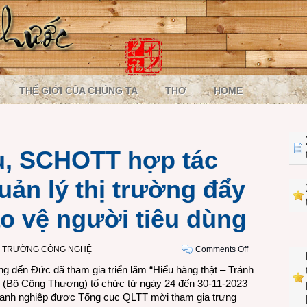
THẾ GIỚI CỦA CHÚNG TA
THƠ
HOME
ều, SCHOTT hợp tác
uản lý thị trường đẩy
o vệ người tiêu dùng
on
Ị TRƯỜNG CÔNG NGHỆ
Comments Off
Bị
 đến Đức đã tham gia triển lãm “Hiểu hàng thật – Tránh
làm
ng (Bộ Công Thương) tổ chức từ ngày 24 đến 30-11-2023
giả
doanh nghiệp được Tổng cục QLTT mời tham gia trưng
nhiều,