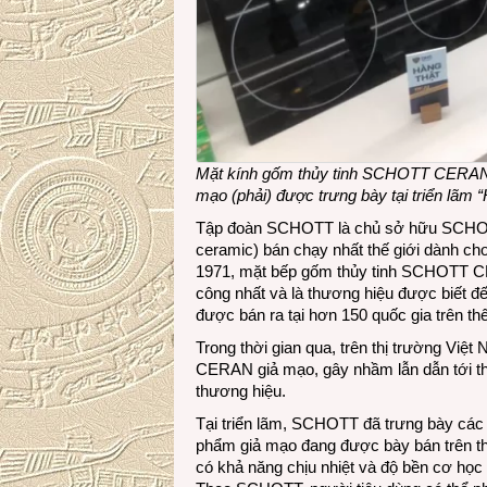
Mặt kính gốm thủy tinh SCHOTT CERAN 
mạo (phải) được trưng bày tại triển lãm “
Tập đoàn
SCHOTT
là chủ sở hữu SCHOT
ceramic) bán chạy nhất thế giới dành ch
1971, mặt bếp gốm thủy tinh SCHOTT C
công nhất và là thương hiệu được biết đ
được bán ra tại hơn 150 quốc gia trên thế
Trong thời gian qua, trên thị trường Vi
CERAN giả mạo, gây nhầm lẫn dẫn tới thi
thương hiệu.
Tại triển lãm, SCHOTT đã trưng bày 
phẩm giả mạo đang được bày bán trên t
có khả năng chịu nhiệt và độ bền cơ học 