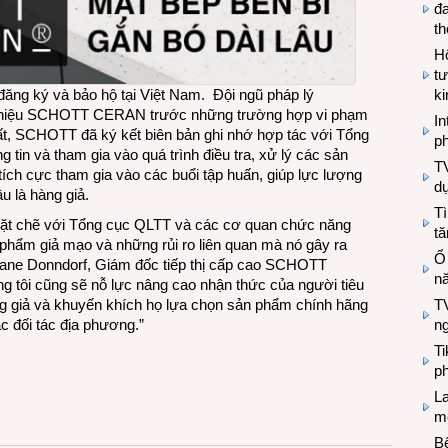
đa
t
Hộ
tư
g ký và bảo hộ tại Việt Nam. Đội ngũ pháp lý
k
g hiệu SCHOTT CERAN trước những trường hợp vi phạm
In
t, SCHOTT đã ký kết biên bản ghi nhớ hợp tác với Tổng
ph
 tin và tham gia vào quá trình điều tra, xử lý các sản
T
ch cực tham gia vào các buổi tập huấn, giúp lực lượng
d
u là hàng giả.
Tì
ặt chẽ với Tổng cục QLTT và các cơ quan chức năng
tă
phẩm giả mạo và những rủi ro liên quan mà nó gây ra
Ổ
tiane Donndorf, Giám đốc tiếp thị cấp cao SCHOTT
n
 tôi cũng sẽ nỗ lực nâng cao nhận thức của người tiêu
g giả và khuyến khích họ lựa chọn sản phẩm chính hãng
TV
đối tác địa phương.”
n
T
ph
L
mẽ
Bệ