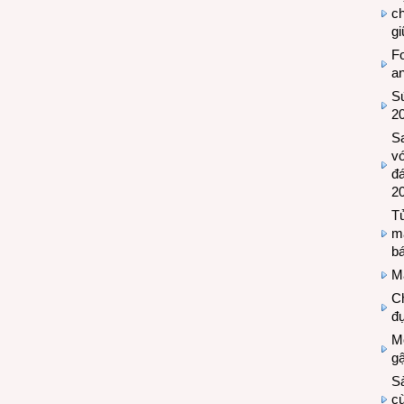
c
g
Fo
a
Sứ
2
S
vớ
đ
2
Tủ
m
bá
M
Ch
đự
Mộ
g
S
cù