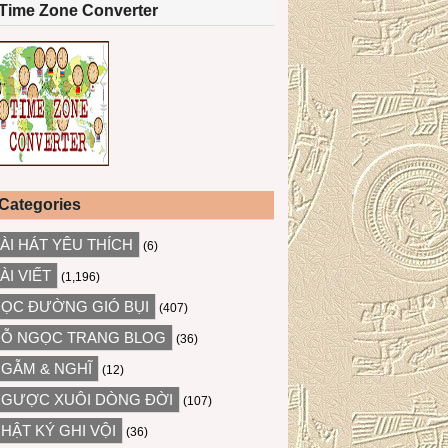
Time Zone Converter
Categories
ÀI HÁT YÊU THÍCH
(6)
ÀI VIẾT
(1,196)
ỌC ĐƯỜNG GIÓ BỤI
(407)
Ỗ NGỌC TRANG BLOG
(36)
GẪM & NGHĨ
(12)
GƯỢC XUÔI DÒNG ĐỜI
(107)
HẬT KÝ GHI VỘI
(36)