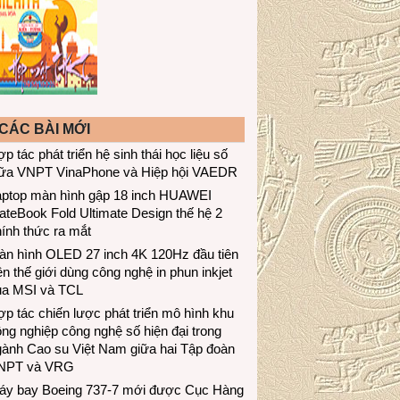
CÁC BÀI MỚI
p tác phát triển hệ sinh thái học liệu số
iữa VNPT VinaPhone và Hiệp hội VAEDR
aptop màn hình gập 18 inch HUAWEI
teBook Fold Ultimate Design thế hệ 2
ính thức ra mắt
àn hình OLED 27 inch 4K 120Hz đầu tiên
ên thế giới dùng công nghệ in phun inkjet
ủa MSI và TCL
p tác chiến lược phát triển mô hình khu
ng nghiệp công nghệ số hiện đại trong
gành Cao su Việt Nam giữa hai Tập đoàn
NPT và VRG
áy bay Boeing 737-7 mới được Cục Hàng