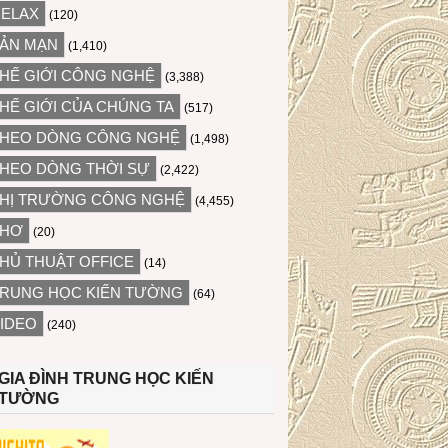
ELAX
(120)
ẢN MẠN
(1,410)
HẾ GIỚI CÔNG NGHỆ
(3,388)
HẾ GIỚI CỦA CHÚNG TA
(517)
HEO DÒNG CÔNG NGHỆ
(1,498)
HEO DÒNG THỜI SỰ
(2,422)
HỊ TRƯỜNG CÔNG NGHỆ
(4,455)
THƠ
(20)
HỦ THUẬT OFFICE
(14)
RUNG HỌC KIẾN TƯỜNG
(64)
IDEO
(240)
GIA ĐÌNH TRUNG HỌC KIẾN
TƯỜNG