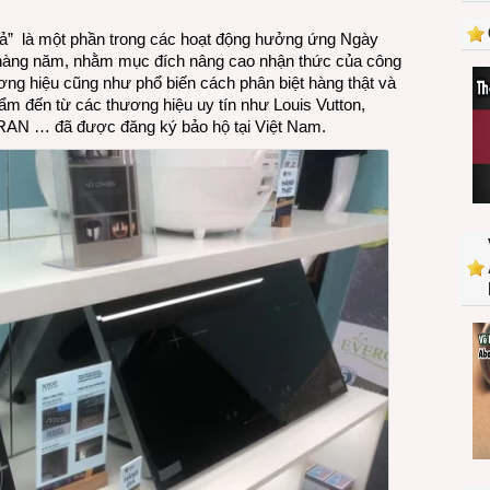
SCHOTT
giả” là một phần trong các hoạt động hưởng ứng Ngày
hợp
1 hàng năm, nhằm mục đích nâng cao nhận thức của công
tác
ương hiệu cũng như phổ biến cách phân biệt hàng thật và
với
ẩm đến từ các thương hiệu uy tín như Louis Vutton,
Tổng
AN … đã được đăng ký bảo hộ tại Việt Nam.
cục
Quản
lý
thị
trường
đẩy
mạnh
nỗ
lực
bảo
vệ
người
tiêu
dùng