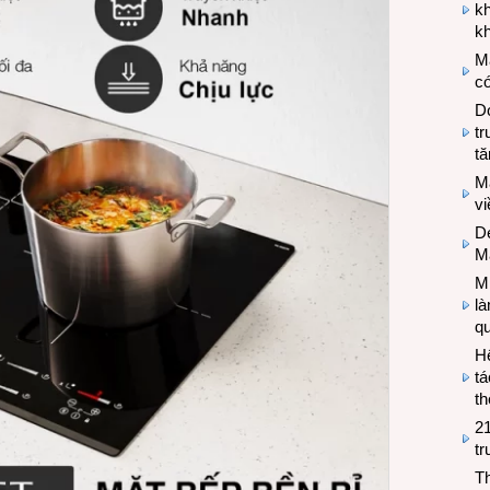
k
kh
M
có
Do
tr
tă
M
v
De
M
Mi
l
q
H
tá
th
2
tr
T