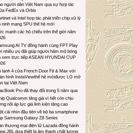
ho người dân Việt Nam qua sự hợp tác
iữa FedEx và Orbis
rtinet và Intel hợp tác phát triển chip xử lý
n ninh mạng SPU thế hệ mới
c mạnh các hộ chiếu trên thế giới năm
026
amsung AI TV đồng hành cùng FPT Play
i nhiều ưu đãi giúp người hâm mộ bóng
á xem trực tiếp ASEAN HYUNDAI CUP
026
 lạnh 4 cửa French Door Fit & Max với
àn hình InstaViewthế hệ mớiđược LG mở
n tại Việt Nam
acBook Pro đã thay đổi trong 5 năm qua
ip Qualcomm tăng giá vì hết còn chịu
ng nổi áp lực giá linh kiện tăng cao
t cái nhìn đầu tiên về bộ ba smartphone
ập Samsung Galaxy Z8 Series
àn thương mại điện tử Lazada đồng hành
ng JBL dưa thiết bị âm thanh chất lượng