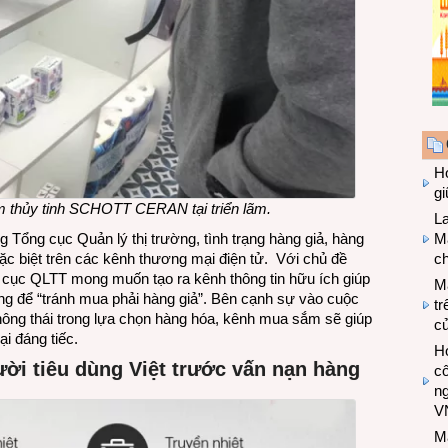
Hợ
g
ốm thủy tinh SCHOTT CERAN tại triển lãm.
L
Ma
 Tổng cục Quản lý thị trường, tình trạng hàng giả, hàng
ch
ặc biệt trên các kênh thương mại điện tử. Với chủ đề
 cục QLTT mong muốn tạo ra kênh thông tin hữu ích giúp
M
ng để “tránh mua phải hàng giả”. Bên cạnh sự vào cuộc
tr
thông thái trong lựa chọn hàng hóa, kênh mua sắm sẽ giúp
c
i đáng tiếc.
Hợ
i tiêu dùng Việt trước vấn nạn hàng
cô
n
V
M