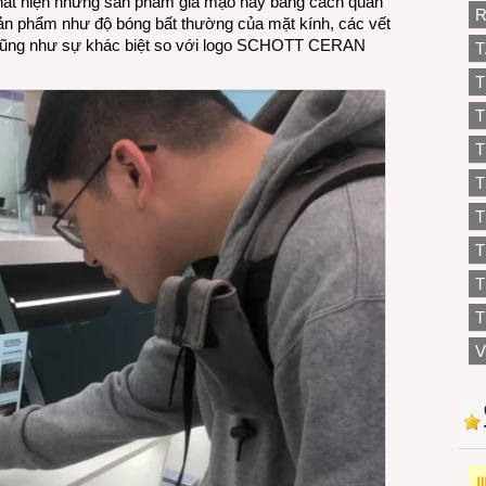
hát hiện những sản phẩm giả mạo này bằng cách quan
R
sản phẩm như độ bóng bất thường của mặt kính, các vết
 cũng như sự khác biệt so với logo SCHOTT CERAN
T
T
T
T
T
T
T
T
V