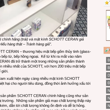
chính hãng (trái) và mặt kính SCHOTT CERAN giả
Hiểu hàng thật – Tránh hàng giả”.
T CERAN – thương hiệu mặt bếp gốm thủy tinh (glass-
o bếp từ, bếp hồng ngoại. Kể từ khi ra mắt vào năm
B
ERAN đã trở thành một trong những sản phẩm thành
ến nhiều nhất của SCHOTT, với hơn 200 triệu mặt bếp
B
 giới.
D
ệt Nam xuất hiện ngày càng nhiều mặt kính SCHOTT
Đ
ệt hại cho người tiêu dùng, đồng thời ảnh hưởng xấu tới
N
các sản phẩm SCHOTT CERAN chính hãng cũng như sản
N
hị trường. Những sản phẩm giả mạo chất lượng thấp này
kém, dẫn tới chất lượng không ổn định và dễ bị hỏng.
N