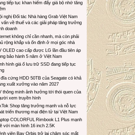
ng tiếp tục khan hiếm đẩy giá bộ nhớ tăng
hêm
i nghị Đối tác Nhà hàng Grab Việt Nam
 vấn về thuế và các giải pháp tăng trưởng
inh doanh
ternet không chỉ cần nhanh, mà còn phải
ủ rộng khắp và ổn định ở mọi góc nhà
V OLED cao cấp được LG lần đầu tiên áp
ụng bảo hành 5 năm ở Việt Nam
nh hình giá ổ lưu trữ SSD đang tiếp tục
ng
 đĩa cứng HDD 50TB của Seagate có khả
ăng xuất xưởng vào năm 2027
 thông minh ảnh hưởng tới thói quen của
gười xem truyền hình
ikTok Shop tăng trưởng mạnh và nỗ lực
át triển thương mại điện tử tại Việt Nam
aptop COLORFUL Rimbook L1 Plus mạnh
 với màn hình 16 inch 2.5K
nh viện Bay Orbis trở lại chăm sóc mắt