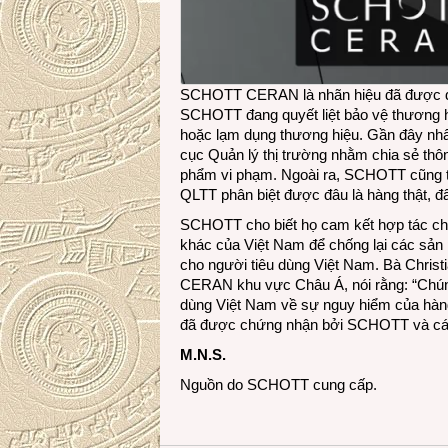
SCHOTT CERAN là nhãn hiệu đã được đăn
SCHOTT đang quyết liệt bảo vệ thươn
hoặc lạm dụng thương hiệu. Gần đây nhấ
cục Quản lý thị trường nhằm chia sẻ thông
phẩm vi phạm. Ngoài ra, SCHOTT cũng tí
QLTT phân biệt được đâu là hàng thật, đâ
SCHOTT cho biết họ cam kết hợp tác ch
khác của Việt Nam để chống lại các sản 
cho người tiêu dùng Việt Nam. Bà Chris
CERAN khu vực Châu Á, nói rằng: “Chúng
dùng Việt Nam về sự nguy hiểm của hàn
đã được chứng nhận bởi SCHOTT và các 
M.N.S.
Nguồn do SCHOTT cung cấp.