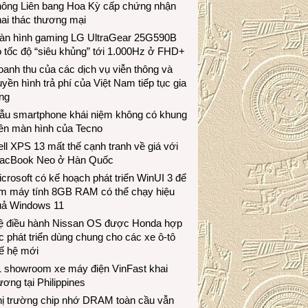
hông Liên bang Hoa Kỳ cấp chứng nhận
ai thác thương mại
àn hình gaming LG UltraGear 25G590B
 tốc độ “siêu khủng” tới 1.000Hz ở FHD+
anh thu của các dịch vụ viễn thông và
uyền hình trả phí của Việt Nam tiếp tục gia
ng
ẫu smartphone khái niệm không có khung
iền màn hình của Tecno
ll XPS 13 mất thế cạnh tranh về giá với
acBook Neo ở Hàn Quốc
crosoft có kế hoạch phát triển WinUI 3 để
àm máy tính 8GB RAM có thể chạy hiệu
uả Windows 11
ệ điều hành Nissan OS được Honda hợp
c phát triển dùng chung cho các xe ô-tô
ế hệ mới
1 showroom xe máy điện VinFast khai
ương tại Philippines
hị trường chip nhớ DRAM toàn cầu vẫn