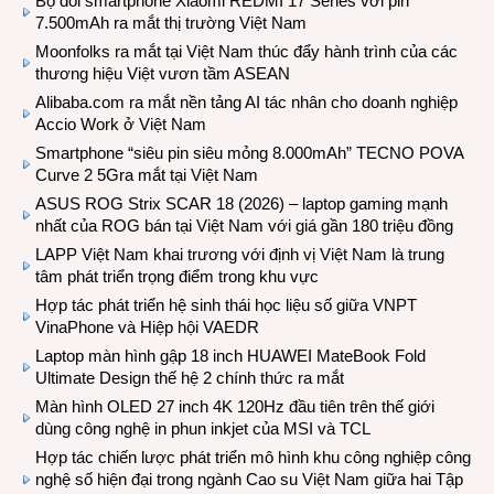
Bộ đôi smartphone Xiaomi REDMI 17 Series với pin
7.500mAh ra mắt thị trường Việt Nam
Moonfolks ra mắt tại Việt Nam thúc đẩy hành trình của các
thương hiệu Việt vươn tầm ASEAN
Alibaba.com ra mắt nền tảng AI tác nhân cho doanh nghiệp
Accio Work ở Việt Nam
Smartphone “siêu pin siêu mỏng 8.000mAh” TECNO POVA
Curve 2 5Gra mắt tại Việt Nam
ASUS ROG Strix SCAR 18 (2026) – laptop gaming mạnh
nhất của ROG bán tại Việt Nam với giá gần 180 triệu đồng
LAPP Việt Nam khai trương với định vị Việt Nam là trung
tâm phát triển trọng điểm trong khu vực
Hợp tác phát triển hệ sinh thái học liệu số giữa VNPT
VinaPhone và Hiệp hội VAEDR
Laptop màn hình gập 18 inch HUAWEI MateBook Fold
Ultimate Design thế hệ 2 chính thức ra mắt
Màn hình OLED 27 inch 4K 120Hz đầu tiên trên thế giới
dùng công nghệ in phun inkjet của MSI và TCL
Hợp tác chiến lược phát triển mô hình khu công nghiệp công
nghệ số hiện đại trong ngành Cao su Việt Nam giữa hai Tập