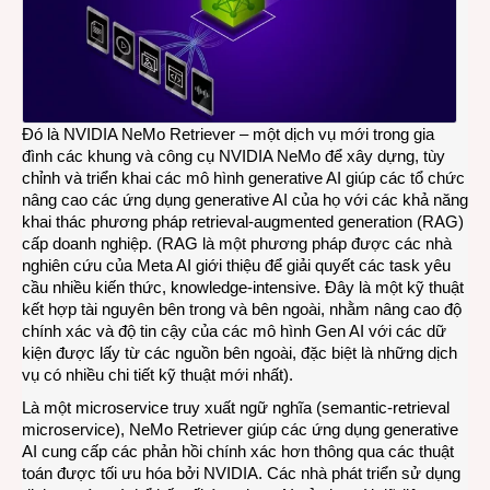
tóm
lược
Đó là NVIDIA NeMo Retriever – một dịch vụ mới trong gia
đình các khung và công cụ
NVIDIA NeMo
để xây dựng, tùy
chỉnh và triển khai các mô hình generative AI giúp các tổ chức
nâng cao các ứng dụng generative AI của họ với các khả năng
khai thác phương pháp
retrieval-augmented generation
(RAG)
cấp doanh nghiệp. (RAG là một phương pháp được các nhà
nghiên cứu của Meta AI giới thiệu để giải quyết các task yêu
cầu nhiều kiến thức, knowledge-intensive. Đây là một kỹ thuật
kết hợp tài nguyên bên trong và bên ngoài, nhằm nâng cao độ
chính xác và độ tin cậy của các mô hình Gen AI với các dữ
kiện được lấy từ các nguồn bên ngoài, đặc biệt là những dịch
vụ có nhiều chi tiết kỹ thuật mới nhất).
Là một microservice truy xuất ngữ nghĩa (semantic-retrieval
microservice), NeMo Retriever giúp các ứng dụng generative
AI cung cấp các phản hồi chính xác hơn thông qua các thuật
toán được tối ưu hóa bởi NVIDIA. Các nhà phát triển sử dụng