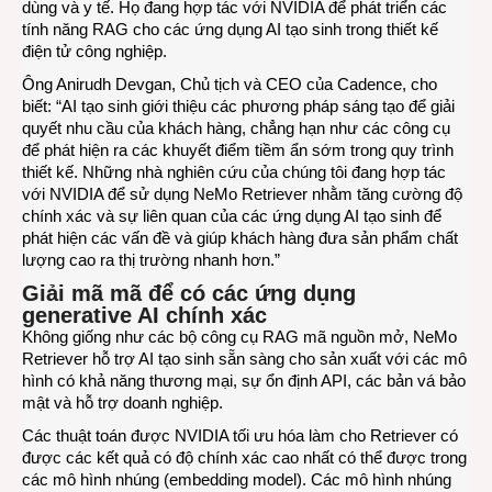
dùng và y tế. Họ đang hợp tác với NVIDIA để phát triển các
tính năng RAG cho các ứng dụng AI tạo sinh trong thiết kế
điện tử công nghiệp.
Ông Anirudh Devgan, Chủ tịch và CEO của Cadence, cho
biết: “AI tạo sinh giới thiệu các phương pháp sáng tạo để giải
quyết nhu cầu của khách hàng, chẳng hạn như các công cụ
để phát hiện ra các khuyết điểm tiềm ẩn sớm trong quy trình
thiết kế. Những nhà nghiên cứu của chúng tôi đang hợp tác
với NVIDIA để sử dụng NeMo Retriever nhằm tăng cường độ
chính xác và sự liên quan của các ứng dụng AI tạo sinh để
phát hiện các vấn đề và giúp khách hàng đưa sản phẩm chất
lượng cao ra thị trường nhanh hơn.”
Giải mã mã để có các ứng dụng
generative AI chính xác
Không giống như các bộ công cụ RAG mã nguồn mở, NeMo
Retriever hỗ trợ AI tạo sinh sẵn sàng cho sản xuất với các mô
hình có khả năng thương mại, sự ổn định API, các bản vá bảo
mật và hỗ trợ doanh nghiệp.
Các thuật toán được NVIDIA tối ưu hóa làm cho Retriever có
được các kết quả có độ chính xác cao nhất có thể được trong
các mô hình nhúng (embedding model). Các mô hình nhúng