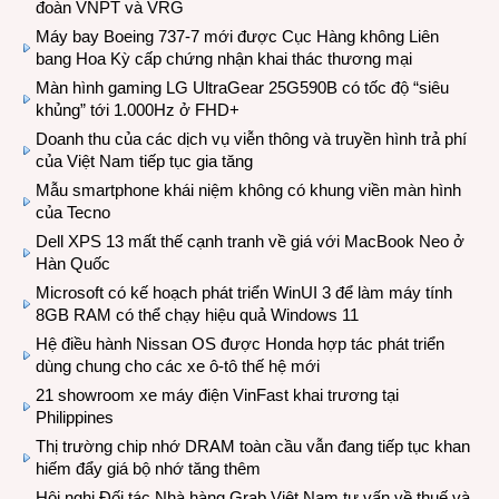
đoàn VNPT và VRG
Máy bay Boeing 737-7 mới được Cục Hàng không Liên
bang Hoa Kỳ cấp chứng nhận khai thác thương mại
Màn hình gaming LG UltraGear 25G590B có tốc độ “siêu
khủng” tới 1.000Hz ở FHD+
Doanh thu của các dịch vụ viễn thông và truyền hình trả phí
của Việt Nam tiếp tục gia tăng
Mẫu smartphone khái niệm không có khung viền màn hình
của Tecno
Dell XPS 13 mất thế cạnh tranh về giá với MacBook Neo ở
Hàn Quốc
Microsoft có kế hoạch phát triển WinUI 3 để làm máy tính
8GB RAM có thể chạy hiệu quả Windows 11
Hệ điều hành Nissan OS được Honda hợp tác phát triển
dùng chung cho các xe ô-tô thế hệ mới
21 showroom xe máy điện VinFast khai trương tại
Philippines
Thị trường chip nhớ DRAM toàn cầu vẫn đang tiếp tục khan
hiếm đẩy giá bộ nhớ tăng thêm
Hội nghị Đối tác Nhà hàng Grab Việt Nam tư vấn về thuế và