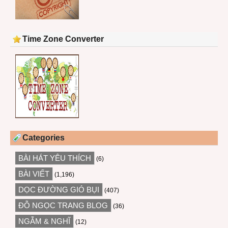
Time Zone Converter
Categories
BÀI HÁT YÊU THÍCH
(6)
BÀI VIẾT
(1,196)
DỌC ĐƯỜNG GIÓ BỤI
(407)
ĐỖ NGỌC TRANG BLOG
(36)
NGẪM & NGHĨ
(12)