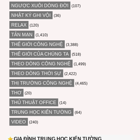
NGƯỢC XUÔI DÒNG ĐỜI
(107)
NHẬT KÝ GHI VỘI
(36)
RELAX
(120)
TẢN MẠN
(1,410)
THẾ GIỚI CÔNG NGHỆ
(3,388)
THẾ GIỚI CỦA CHÚNG TA
(518)
THEO DÒNG CÔNG NGHỆ
(1,499)
THEO DÒNG THỜI SỰ
(2,422)
THỊ TRƯỜNG CÔNG NGHỆ
(4,465)
THƠ
(20)
THỦ THUẬT OFFICE
(14)
TRUNG HỌC KIẾN TƯỜNG
(64)
VIDEO
(240)
GIA ĐÌNH TRUNG HỌC KIẾN TƯỜNG