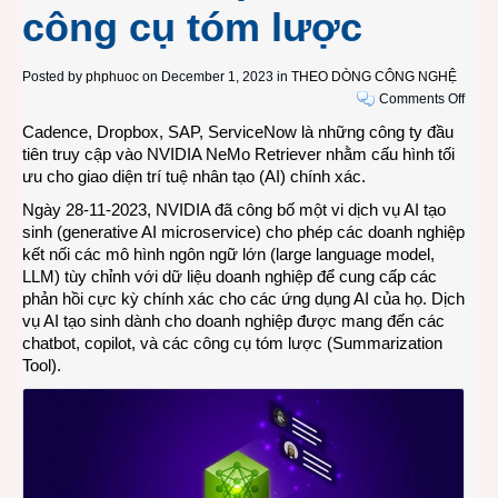
công cụ tóm lược
Posted by
phphuoc
on December 1, 2023 in
THEO DÒNG CÔNG NGHỆ
on
Comments Off
NVID
Cadence, Dropbox, SAP, ServiceNow là những công ty đầu
mang
tiên truy cập vào NVIDIA NeMo Retriever nhằm cấu hình tối
AI
ưu cho giao diện trí tuệ nhân tạo (AI) chính xác.
tạo
Ngày 28-11-2023, NVIDIA đã công bố một vi dịch vụ AI tạo
sinh
sinh (generative AI microservice) cho phép các doanh nghiệp
dành
kết nối các mô hình ngôn ngữ lớn (large language model,
cho
LLM) tùy chỉnh với dữ liệu doanh nghiệp để cung cấp các
doan
phản hồi cực kỳ chính xác cho các ứng dụng AI của họ. Dịch
nghi
vụ AI tạo sinh dành cho doanh nghiệp được mang đến các
đến
chatbot, copilot, và các công cụ tóm lược (Summarization
các
Tool).
chatb
copilo
và
các
công
cụ