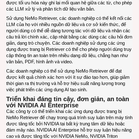
được tối ưu hóa này ghi lại mối quan hệ giữa các từ, cho phép
các LLM xử lý và phân tích dữ liệu văn bản.
Sử dụng NeMo Retriever, các doanh nghiệp có thể kết nối các
LLM của họ với nhiều nguồn dữ liệu và cơ sở kiến thức, để
người dùng có thể dễ dàng tương tác với dữ liệu và nhận các
câu trả lời chính xác, cập nhật bằng các dùng các câu hỏi đơn
giản, dạng trò chuyện. Các doanh nghiệp sử dụng các ứng
dụng được trang bị Retriever có thể cho phép người dùng truy
cập thông tin an toàn trên nhiều dạng dữ liệu, chẳng hạn như
văn bản, PDF, hình ảnh và video.
Các doanh nghiệp có thể sử dụng NeMo Retriever để đạt
được kết quả chính xác hơn với ít sự đào tạo hơn, giúp giảm
thời gian ra thị trường và hỗ trợ hiệu suất năng lượng trong
việc phát triển các ứng dụng AI tạo sinh.
Triển khai đáng tin cậy, đơn giản, an toàn
với NVIDIA AI Enterprise
Các công ty có thể triển khai các ứng dụng được trang bị
NeMo Retriever để chạy trong quá trình suy luận trên máy tính
được tăng tốc bởi NVIDIA tại bất kỳ trung tâm dữ liệu hoặc
đám mây nào. NVIDIA AI Enterprise hỗ trợ suy luận hiệu năng
cao và được tăng tốc với NVIDIA NeMo,
NVIDIA Triton