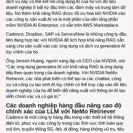
dịch vụ này có thể kết nối ứng dụng AI của họ với dữ liệu
doanh nghiệp ở bất kỳ đâu trên các đám mây và trung tâm dữ
liệu. Nó thêm khả năng RAG được tối ưu hóa bởi NVIDIA vào
các công ty sản xuất
AI
và là một phần của nền tảng phần
mềm
NVIDIA AI Enterprise,
có sẵn trên
AWS Marketplace.
Cadence, Dropbox, SAP và ServiceNow là những công ty đầu
tiên đang hợp tác với NVIDIA để tích hợp khả năng RAG sẵn
sàng cho sản xuất vào các ứng dụng và dịch vụ generative AI
tùy chỉnh của họ.
Ông Jensen Huang, người sáng lập và CEO của NVIDIA, nói:
“Các ứng dụng generative AI với khả năng RAG là ứng dụng
tiếp theo quan trọng của doanh nghiệp. Với NVIDIA NeMo
Retriever, các nhà phát triển có thể tạo ra các chatbot, cộng
sự và công cụ tạo sinh AI tùy chỉnh có thể truy cập vào dữ liệu
doanh nghiệp của họ để biến đổi năng suất với thông tin AI tạo
sinh chính xác và có giá trị.”
Các doanh nghiệp hàng đầu nâng cao độ
chính xác của LLM với NeMo Retriever
Cadence là một công ty hàng đầu trong việc thiết kế hệ thống
điện tử, phục vụ các công ty trong các lĩnh vực tính toán quy
mô lớn, truyền thông 5G, ôtô, di động, hàng không vũ trụ, tiêu