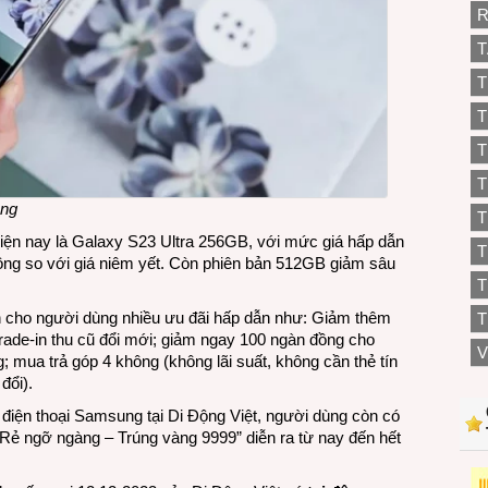
R
T
T
T
T
T
ồng
T
ện nay là Galaxy S23 Ultra 256GB, với mức giá hấp dẫn
 đồng so với giá niêm yết. Còn phiên bản 512GB giảm sâu
T
 cho người dùng nhiều ưu đãi hấp dẫn như: Giảm thêm
T
Trade-in thu cũ đổi mới; giảm ngay 100 ngàn đồng cho
V
mua trả góp 4 không (không lãi suất, không cần thẻ tín
đổi).
điện thoại Samsung tại Di Động Việt, người dùng còn có
“Rẻ ngỡ ngàng – Trúng vàng 9999” diễn ra từ nay đến hết