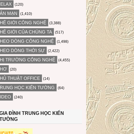
ELAX
(120)
ẢN MẠN
(1,410)
HẾ GIỚI CÔNG NGHỆ
(3,388)
HẾ GIỚI CỦA CHÚNG TA
(517)
HEO DÒNG CÔNG NGHỆ
(1,498)
HEO DÒNG THỜI SỰ
(2,422)
HỊ TRƯỜNG CÔNG NGHỆ
(4,455)
THƠ
(20)
HỦ THUẬT OFFICE
(14)
RUNG HỌC KIẾN TƯỜNG
(64)
IDEO
(240)
GIA ĐÌNH TRUNG HỌC KIẾN
TƯỜNG