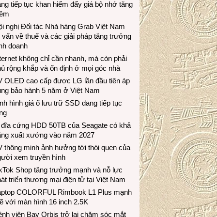
ng tiếp tục khan hiếm đẩy giá bộ nhớ tăng
hêm
i nghị Đối tác Nhà hàng Grab Việt Nam
 vấn về thuế và các giải pháp tăng trưởng
inh doanh
ternet không chỉ cần nhanh, mà còn phải
ủ rộng khắp và ổn định ở mọi góc nhà
V OLED cao cấp được LG lần đầu tiên áp
ụng bảo hành 5 năm ở Việt Nam
nh hình giá ổ lưu trữ SSD đang tiếp tục
ng
 đĩa cứng HDD 50TB của Seagate có khả
ăng xuất xưởng vào năm 2027
 thông minh ảnh hưởng tới thói quen của
gười xem truyền hình
ikTok Shop tăng trưởng mạnh và nỗ lực
át triển thương mại điện tử tại Việt Nam
aptop COLORFUL Rimbook L1 Plus mạnh
 với màn hình 16 inch 2.5K
nh viện Bay Orbis trở lại chăm sóc mắt