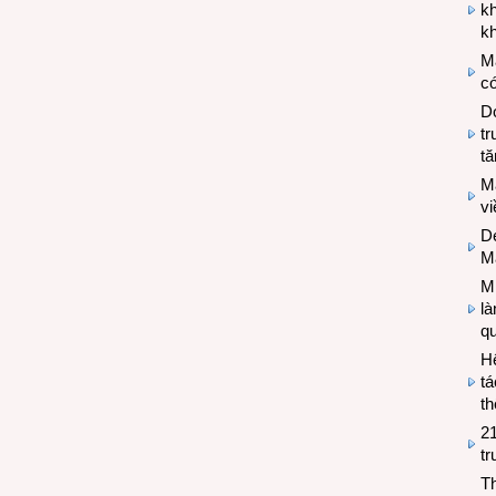
k
kh
M
có
Do
tr
tă
M
v
De
M
Mi
l
q
H
tá
th
2
tr
T