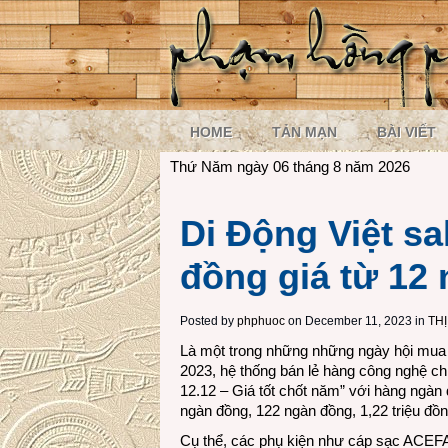
HOME
TẢN MẠN
BÀI VIẾT
Thứ Năm ngày 06 tháng 8 năm 2026
Di Động Việt sa
đồng giá từ 12
Posted by
phphuoc
on December 11, 2023 in
TH
Là một trong những những ngày hội mua s
2023, hệ thống bán lẻ hàng công nghệ chí
12.12 – Giá tốt chốt năm” với hàng ngàn 
ngàn đồng, 122 ngàn đồng, 1,22 triệu đồ
Cụ thể, các phụ kiện như cáp sạc ACEFA