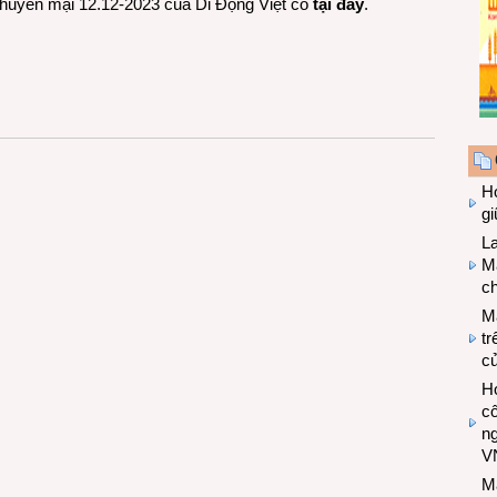
h khuyến mại 12.12-2023 của Di Động Việt có
tại đây
.
Hợ
g
L
Ma
ch
M
tr
c
Hợ
cô
n
V
M