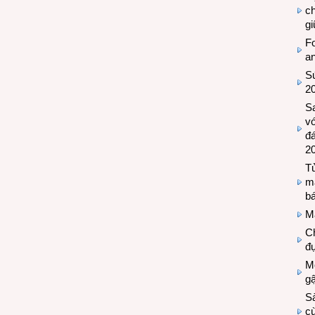
c
g
Fo
a
Sứ
2
S
vớ
đ
2
Tủ
m
bá
M
Ch
đự
Mộ
g
S
cù