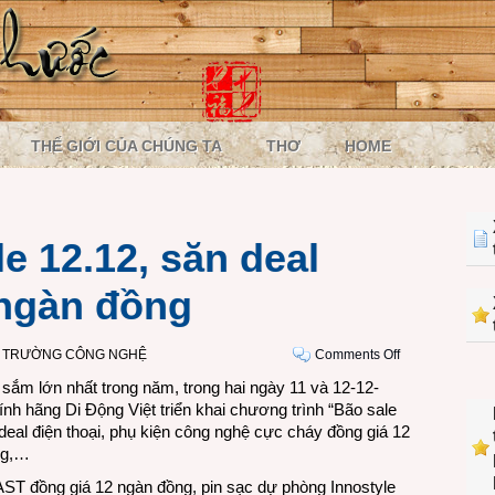
THẾ GIỚI CỦA CHÚNG TA
THƠ
HOME
le 12.12, săn deal
 ngàn đồng
on
Ị TRƯỜNG CÔNG NGHỆ
Comments Off
Di
ắm lớn nhất trong năm, trong hai ngày 11 và 12-12-
Động
nh hãng Di Động Việt triển khai chương trình “Bão sale
Việt
deal điện thoại, phụ kiện công nghệ cực cháy đồng giá 12
sale
ng,…
12.12,
ST đồng giá 12 ngàn đồng, pin sạc dự phòng Innostyle
săn