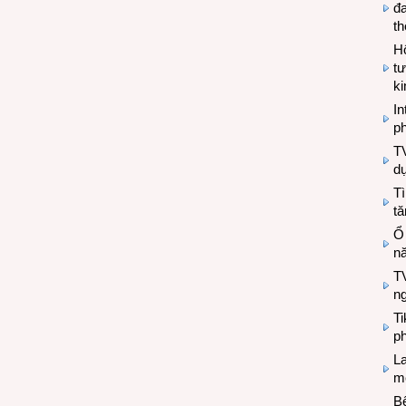
đa
t
Hộ
tư
k
In
ph
T
d
Tì
tă
Ổ
n
TV
n
T
ph
L
mẽ
Bệ