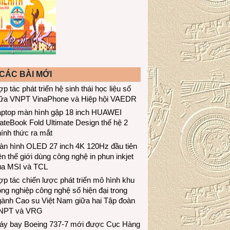
CÁC BÀI MỚI
p tác phát triển hệ sinh thái học liệu số
iữa VNPT VinaPhone và Hiệp hội VAEDR
aptop màn hình gập 18 inch HUAWEI
teBook Fold Ultimate Design thế hệ 2
ính thức ra mắt
àn hình OLED 27 inch 4K 120Hz đầu tiên
ên thế giới dùng công nghệ in phun inkjet
ủa MSI và TCL
p tác chiến lược phát triển mô hình khu
ng nghiệp công nghệ số hiện đại trong
gành Cao su Việt Nam giữa hai Tập đoàn
NPT và VRG
áy bay Boeing 737-7 mới được Cục Hàng