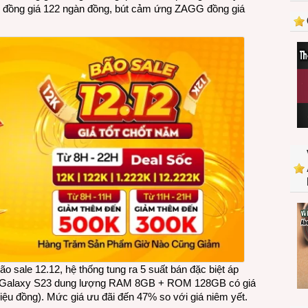
s đồng giá 122 ngàn đồng, bút cảm ứng ZAGG đồng giá
deal
đồng
giá
từ
12
ngàn
đồng
ão sale 12.12, hệ thống tung ra 5 suất bán đặc biệt áp
g Galaxy S23 dung lượng RAM 8GB + ROM 128GB có giá
triệu đồng). Mức giá ưu đãi đến 47% so với giá niêm yết.