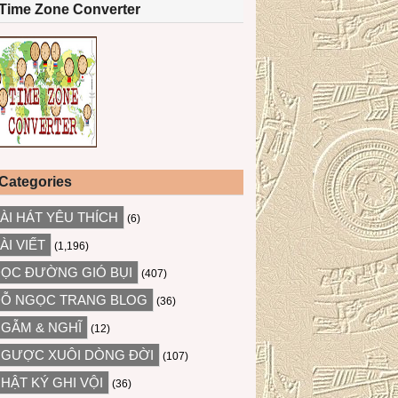
Time Zone Converter
Categories
ÀI HÁT YÊU THÍCH
(6)
ÀI VIẾT
(1,196)
ỌC ĐƯỜNG GIÓ BỤI
(407)
Ỗ NGỌC TRANG BLOG
(36)
GẪM & NGHĨ
(12)
GƯỢC XUÔI DÒNG ĐỜI
(107)
HẬT KÝ GHI VỘI
(36)