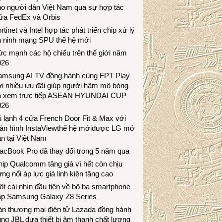
ho người dân Việt Nam qua sự hợp tác
iữa FedEx và Orbis
rtinet và Intel hợp tác phát triển chip xử lý
n ninh mạng SPU thế hệ mới
c mạnh các hộ chiếu trên thế giới năm
026
amsung AI TV đồng hành cùng FPT Play
i nhiều ưu đãi giúp người hâm mộ bóng
á xem trực tiếp ASEAN HYUNDAI CUP
026
 lạnh 4 cửa French Door Fit & Max với
àn hình InstaViewthế hệ mớiđược LG mở
n tại Việt Nam
acBook Pro đã thay đổi trong 5 năm qua
ip Qualcomm tăng giá vì hết còn chịu
ng nổi áp lực giá linh kiện tăng cao
t cái nhìn đầu tiên về bộ ba smartphone
ập Samsung Galaxy Z8 Series
àn thương mại điện tử Lazada đồng hành
ng JBL dưa thiết bị âm thanh chất lượng