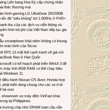
hông Liên bang Hoa Kỳ cấp chứng nhận
ai thác thương mại
àn hình gaming LG UltraGear 25G590B
 tốc độ “siêu khủng” tới 1.000Hz ở FHD+
anh thu của các dịch vụ viễn thông và
uyền hình trả phí của Việt Nam tiếp tục gia
ng
ẫu smartphone khái niệm không có khung
iền màn hình của Tecno
ll XPS 13 mất thế cạnh tranh về giá với
acBook Neo ở Hàn Quốc
crosoft có kế hoạch phát triển WinUI 3 để
àm máy tính 8GB RAM có thể chạy hiệu
uả Windows 11
ệ điều hành Nissan OS được Honda hợp
c phát triển dùng chung cho các xe ô-tô
ế hệ mới
1 showroom xe máy điện VinFast khai
ương tại Philippines
hị trường chip nhớ DRAM toàn cầu vẫn