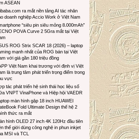
ầm ASEAN
ibaba.com ra mắt nền tảng AI tác nhân
ho doanh nghiệp Accio Work ở Việt Nam
martphone “siêu pin siêu mỏng 8.000mAh”
ECNO POVA Curve 2 5Gra mắt tại Việt
am
SUS ROG Strix SCAR 18 (2026) – laptop
aming mạnh nhất của ROG bán tại Việt
m với giá gần 180 triệu đồng
PP Việt Nam khai trương với định vị Việt
m là trung tâm phát triển trọng điểm trong
hu vực
p tác phát triển hệ sinh thái học liệu số
iữa VNPT VinaPhone và Hiệp hội VAEDR
aptop màn hình gập 18 inch HUAWEI
teBook Fold Ultimate Design thế hệ 2
ính thức ra mắt
àn hình OLED 27 inch 4K 120Hz đầu tiên
ên thế giới dùng công nghệ in phun inkjet
ủa MSI và TCL