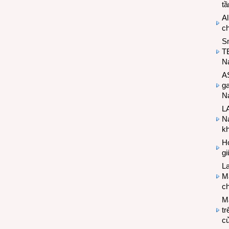
t
Al
c
S
T
N
A
g
Na
LA
Na
k
Hợ
g
L
Ma
ch
M
tr
c