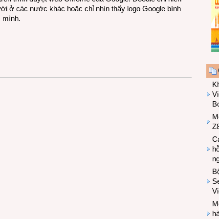
ười ở các nước khác hoặc chỉ nhìn thấy logo Google bình
c mình.
K
Vi
Bo
M
Z8
Cá
hỗ
n
B
Se
V
Mo
hà