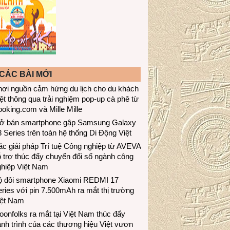
CÁC BÀI MỚI
hơi nguồn cảm hứng du lịch cho du khách
ệt thông qua trải nghiệm pop-up cà phê từ
oking.com và Mille Mille
ở bán smartphone gập Samsung Galaxy
 Series trên toàn hệ thống Di Động Việt
c giải pháp Trí tuệ Công nghiệp từ AVEVA
 trợ thúc đẩy chuyển đổi số ngành công
ghiệp Việt Nam
ộ đôi smartphone Xiaomi REDMI 17
ries với pin 7.500mAh ra mắt thị trường
iệt Nam
onfolks ra mắt tại Việt Nam thúc đẩy
nh trình của các thương hiệu Việt vươn