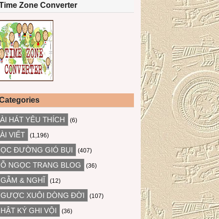
Time Zone Converter
Categories
ÀI HÁT YÊU THÍCH
(6)
ÀI VIẾT
(1,196)
ỌC ĐƯỜNG GIÓ BỤI
(407)
Ỗ NGỌC TRANG BLOG
(36)
GẪM & NGHĨ
(12)
GƯỢC XUÔI DÒNG ĐỜI
(107)
HẬT KÝ GHI VỘI
(36)