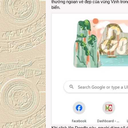
thưởng ngoạn vẻ đẹp của vùng Vịnh tron
biển.
Khi click lên Doodle này, người dùng sẽ