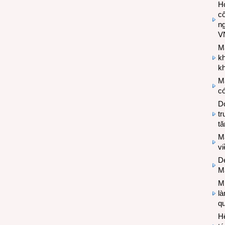
Hợ
cô
n
V
M
k
kh
M
có
Do
tr
tă
M
v
De
M
Mi
l
q
H