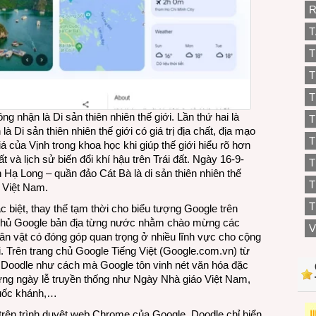
R
T
T
T
T
nhận là Di sản thiên nhiên thế giới. Lần thứ hai là
T
 Di sản thiên nhiên thế giới có giá trị địa chất, địa mạo
T
á của Vịnh trong khoa học khi giúp thế giới hiểu rõ hơn
và lịch sử biến đổi khí hậu trên Trái đất. Ngày 16-9-
ạ Long – quần đảo Cát Bà là di sản thiên nhiên thế
T
ủa Việt Nam.
T
 biệt, thay thế tạm thời cho biểu tượng Google trên
g chủ Google bản địa từng nước nhằm chào mừng các
V
hân vật có đóng góp quan trọng ở nhiều lĩnh vực cho cộng
. Trên trang chủ Google Tiếng Việt (Google.com.vn) từ
Doodle như cách mà Google tôn vinh nét văn hóa đặc
ững ngày lễ truyền thống như Ngày Nhà giáo Việt Nam,
Quốc khánh,…
t trên trình duyệt web Chrome của Google. Doodle chỉ hiển