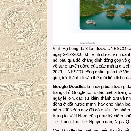
Vịnh Hạ Long đã 3 lần được UNESCO công 
ngày 2-12-2000, khi Vịnh được vinh danh là
nổi bật, qua đó khẳng định đóng góp vô gi
về sự chuyển động của các mảng địa chất 
2023, UNESCO công nhận quần thể Vịnh H
giới, trở thành di sản thế giới liên tỉnh c
Google Doodles
là những biểu tượng đặc
trang chủ Google.com, đặc biệt là tran
ngày lễ lớn, các sự kiện, thành tựu và n
đồng ở đất nước mình, hay cho nhân loại
năm 2003 đến nay đã có nhiều tác phẩm 
trưng tại Việt Nam cũng như kỷ niệm nh
Tết Trung Thu, Tết Nguyên đán, Ngày 
Các Doodle đặc biệt này hiển thị tốt nhấ