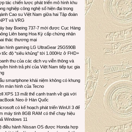
p tác chiến lược phát triển mô hình khu
ng nghiệp công nghệ số hiện đại trong
gành Cao su Việt Nam giữa hai Tập đoàn
NPT và VRG
áy bay Boeing 737-7 mới được Cục Hàng
hông Liên bang Hoa Kỳ cấp chứng nhận
ai thác thương mại
àn hình gaming LG UltraGear 25G590B
 tốc độ “siêu khủng” tới 1.000Hz ở FHD+
anh thu của các dịch vụ viễn thông và
uyền hình trả phí của Việt Nam tiếp tục gia
ng
ẫu smartphone khái niệm không có khung
iền màn hình của Tecno
ll XPS 13 mất thế cạnh tranh về giá với
acBook Neo ở Hàn Quốc
crosoft có kế hoạch phát triển WinUI 3 để
àm máy tính 8GB RAM có thể chạy hiệu
uả Windows 11
ệ điều hành Nissan OS được Honda hợp