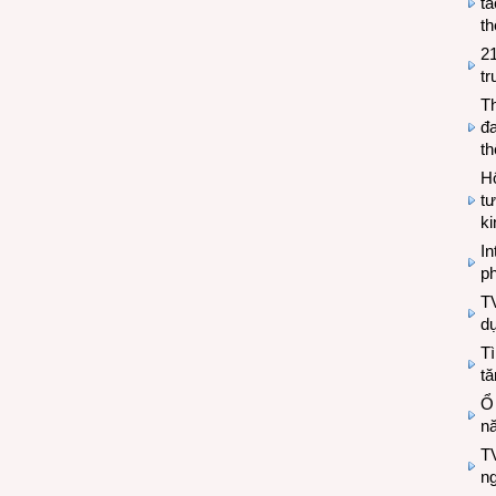
tá
th
2
tr
T
đa
t
Hộ
tư
k
In
ph
T
d
Tì
tă
Ổ
n
TV
n