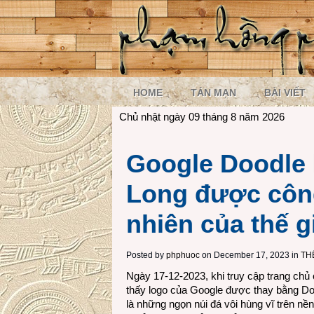
HOME
TẢN MẠN
BÀI VIẾT
Chủ nhật ngày 09 tháng 8 năm 2026
Google Doodle 
Long được công
nhiên của thế g
Posted by
phphuoc
on December 17, 2023 in
TH
Ngày 17-12-2023, khi truy cập trang chủ
thấy logo của Google được thay bằng Do
là những ngọn núi đá vôi hùng vĩ trên nề