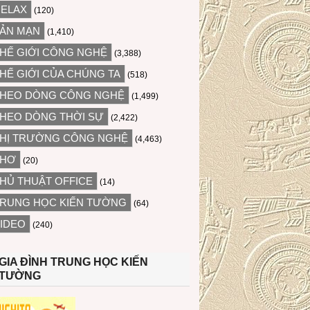
ELAX
(120)
ẢN MẠN
(1,410)
HẾ GIỚI CÔNG NGHỆ
(3,388)
HẾ GIỚI CỦA CHÚNG TA
(518)
HEO DÒNG CÔNG NGHỆ
(1,499)
HEO DÒNG THỜI SỰ
(2,422)
HỊ TRƯỜNG CÔNG NGHỆ
(4,463)
THƠ
(20)
HỦ THUẬT OFFICE
(14)
RUNG HỌC KIẾN TƯỜNG
(64)
IDEO
(240)
GIA ĐÌNH TRUNG HỌC KIẾN
TƯỜNG