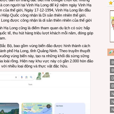
 và con người tại Vịnh Hạ Long để kỷ niệm ngày Vịnh Hạ
ên của thế giới, Ngày 17-12-1994, Vịnh Hạ Long lần đầu
iệp Quốc công nhận là Di sản thiên nhiên thế giới.
ong được công nhận là di sản thiên nhiên của thế giới
ịnh Hạ Long cũng là điểm tham quan du lịch có sức hấp
uốc tế, thu hút hàng triệu lượt khách mỗi năm, đóng góp
Nam.
h Bắc Bộ, bao gồm vùng biển đảo được hình thành cách
hành phố Hạ Long, tỉnh Quảng Ninh. Theo truyền thuyết
xuống vùng biển này, tạo ra những khối đá sừng sững
a loài rồng. Hiện nay khu vực này có gần 2.000 hòn đảo
B
c với nhiều loại động và thực vật đặc hữu.
B
D
Đ
N
N
N