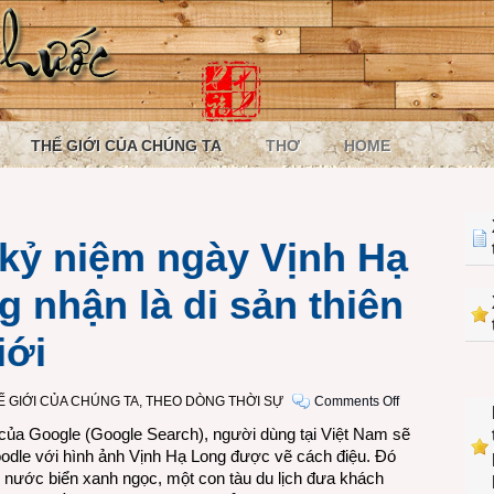
THẾ GIỚI CỦA CHÚNG TA
THƠ
HOME
kỷ niệm ngày Vịnh Hạ
 nhận là di sản thiên
iới
on
Ế GIỚI CỦA CHÚNG TA
,
THEO DÒNG THỜI SỰ
Comments Off
Google
 của Google (Google Search), người dùng tại Việt Nam sẽ
Doodle
odle với hình ảnh Vịnh Hạ Long được vẽ cách điệu. Đó
kỷ
n nước biển xanh ngọc, một con tàu du lịch đưa khách
niệm