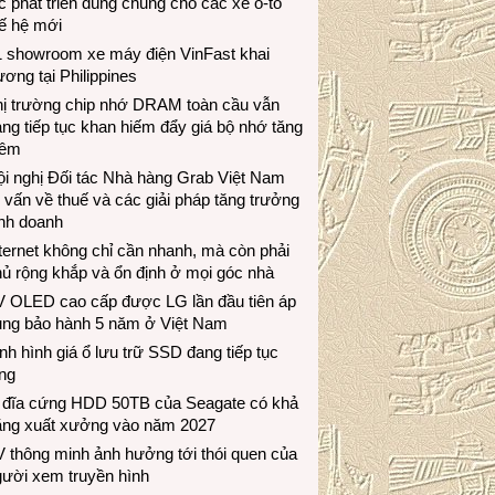
c phát triển dùng chung cho các xe ô-tô
ế hệ mới
1 showroom xe máy điện VinFast khai
ương tại Philippines
hị trường chip nhớ DRAM toàn cầu vẫn
ng tiếp tục khan hiếm đẩy giá bộ nhớ tăng
hêm
i nghị Đối tác Nhà hàng Grab Việt Nam
 vấn về thuế và các giải pháp tăng trưởng
inh doanh
ternet không chỉ cần nhanh, mà còn phải
ủ rộng khắp và ổn định ở mọi góc nhà
V OLED cao cấp được LG lần đầu tiên áp
ụng bảo hành 5 năm ở Việt Nam
nh hình giá ổ lưu trữ SSD đang tiếp tục
ng
 đĩa cứng HDD 50TB của Seagate có khả
ăng xuất xưởng vào năm 2027
 thông minh ảnh hưởng tới thói quen của
gười xem truyền hình