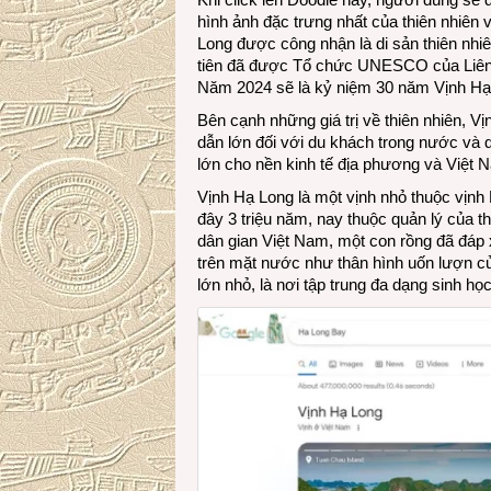
hình ảnh đặc trưng nhất của thiên nhiên
Long được công nhận là di sản thiên nhi
tiên đã được Tổ chức UNESCO của Liên H
Năm 2024 sẽ là kỷ niệm 30 năm Vịnh Hạ L
Bên cạnh những giá trị về thiên nhiên, V
dẫn lớn đối với du khách trong nước và q
lớn cho nền kinh tế địa phương và Việt 
Vịnh Hạ Long là một vịnh nhỏ thuộc vịn
đây 3 triệu năm, nay thuộc quản lý của t
dân gian Việt Nam, một con rồng đã đáp 
trên mặt nước như thân hình uốn lượn củ
lớn nhỏ, là nơi tập trung đa dạng sinh họ