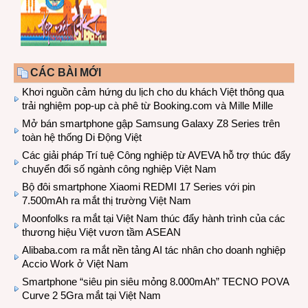
CÁC BÀI MỚI
Khơi nguồn cảm hứng du lịch cho du khách Việt thông qua
trải nghiệm pop-up cà phê từ Booking.com và Mille Mille
Mở bán smartphone gập Samsung Galaxy Z8 Series trên
toàn hệ thống Di Động Việt
Các giải pháp Trí tuệ Công nghiệp từ AVEVA hỗ trợ thúc đẩy
chuyển đổi số ngành công nghiệp Việt Nam
Bộ đôi smartphone Xiaomi REDMI 17 Series với pin
7.500mAh ra mắt thị trường Việt Nam
Moonfolks ra mắt tại Việt Nam thúc đẩy hành trình của các
thương hiệu Việt vươn tầm ASEAN
Alibaba.com ra mắt nền tảng AI tác nhân cho doanh nghiệp
Accio Work ở Việt Nam
Smartphone “siêu pin siêu mỏng 8.000mAh” TECNO POVA
Curve 2 5Gra mắt tại Việt Nam