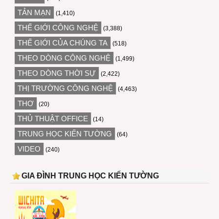
TẢN MẠN
(1,410)
THẾ GIỚI CÔNG NGHỆ
(3,388)
THẾ GIỚI CỦA CHÚNG TA
(518)
THEO DÒNG CÔNG NGHỆ
(1,499)
THEO DÒNG THỜI SỰ
(2,422)
THỊ TRƯỜNG CÔNG NGHỆ
(4,463)
THƠ
(20)
THỦ THUẬT OFFICE
(14)
TRUNG HỌC KIẾN TƯỜNG
(64)
VIDEO
(240)
GIA ĐÌNH TRUNG HỌC KIẾN TƯỜNG