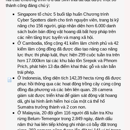
thành công đáng chú ý:
Singapore tổ chức 5 buổi tập huấn Chương trình
Cyber Spotters dành cho tình nguyện viên, trang bị kỹ
năng cho 156 người, giúp nhận diện hơn 6.000 danh
sách buôn bán động vật hoang dã bất hợp pháp trên
các nền tảng trực tuyến và mạng xã hội.
Ở Cambodia, tổng cộng 41 kiểm lâm chính phủ và 42
kiểm lâm cộng đồng đã được đào tạo nâng cao năng
lực thực thi pháp luật, thực hiện 299 cuộc tuần tra trên
hơn 17.000km tại các khu bảo tồn Srepok và Phnom
Prich, phát hiện 13 địa điểm khai thác gỗ và săn bắn
trái phép.
Ở Indonesia, tổng diện tích 142,39 hecta rừng đã được
phục hồi thông qua các hoạt động trồng cây cùng cộng
đồng địa phương và các bên liên quan. 28 camera
giám sát được triển khai để giám sát động vật hoang
dã, ghi lại hình ảnh hiếm hoi của một cá thể hổ
Sumatra trưởng thành và 2 con non.
Ở Malaysia, 20 đội gồm 116 người đã tuần tra Khu
rừng Belum-Temengor trong 2.849 ngày, đánh dấu
năm thứ hai liên tiếp không ghi nhận có bẫy đặt trong