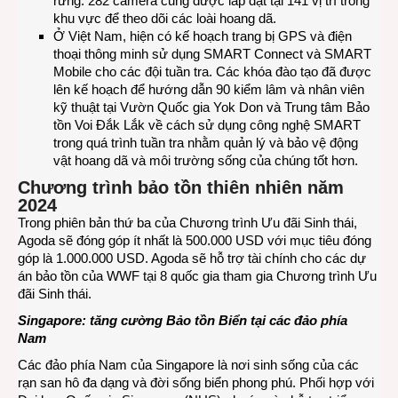
rừng. 282 camera cũng được lắp đặt tại 141 vị trí trong
khu vực để theo dõi các loài hoang dã.
Ở Việt Nam, hiện có kế hoạch trang bị GPS và điện
thoại thông minh sử dụng SMART Connect và SMART
Mobile cho các đội tuần tra. Các khóa đào tạo đã được
lên kế hoạch để hướng dẫn 90 kiểm lâm và nhân viên
kỹ thuật tại Vườn Quốc gia Yok Don và Trung tâm Bảo
tồn Voi Đắk Lắk về cách sử dụng công nghệ SMART
trong quá trình tuần tra nhằm quản lý và bảo vệ động
vật hoang dã và môi trường sống của chúng tốt hơn.
Chương trình bảo tồn thiên nhiên năm
2024
Trong phiên bản thứ ba của Chương trình Ưu đãi Sinh thái,
Agoda sẽ đóng góp ít nhất là 500.000 USD với mục tiêu đóng
góp là 1.000.000 USD. Agoda sẽ hỗ trợ tài chính cho các dự
án bảo tồn của WWF tại 8 quốc gia tham gia Chương trình Ưu
đãi Sinh thái.
Singapore: tăng cường Bảo tồn Biển tại các đảo phía
Nam
Các đảo phía Nam của Singapore là nơi sinh sống của các
rạn san hô đa dạng và đời sống biển phong phú. Phối hợp với