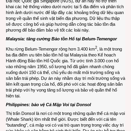
Đại học Quốc gia Singapore (NUS), dự án này hỗ trợ triển
khai các hệ thống video dưới nước tại 5 địa điểm và phân tích
hình ảnh dưới nước để lấp đầy các khoảng trống dữ liệu quan
trọng về quần thể sinh vật biển địa phương. Dữ liệu thu thập
sẽ được công bố và giúp hướng dẫn công tác bảo tồn địa
phương để bảo đảm bảo vệ tốt các loài này.
Malaysia: tăng cường Bảo tồn Hổ tại Belum-Temengor
2
Khu rừng Belum-Temengor rộng hơn 3.400 km
, là một trong
ba địa điểm ưu tiên bảo tồn hổ tại Malaysia theo Kế hoạch
Hành động Bảo tồn Hổ Quốc gia. Từ ước tính 3.000 con hổ
vào những năm 1950, số lượng hổ đã giảm nhanh chóng
xuống dưới 150 cá thể, chủ yếu do mất môi trường sống và
săn bắn trái phép. Dự án này nhằm duy trì môi trường sống và
liên kết quan trọng của hổ, đối phó với các hoạt động săn bắn
trái phép với hy vọng tăng số lượng và bảo vệ quần thể hổ
hiện tại.
Philippines: bảo vệ Cá Mập Voi tại Donsol
Thị trấn Donsol là nơi có một trong những quần thể cá mập voi
(Whale Shark) lớn nhất thế giới. Được biết đến với cái tên
“butanding”, cá mập voi có vai trò quan trọng trong việc duy trì
sức khỏe và cân bằng hệ sinh thái biển. Dự án này hỗ trợ theo