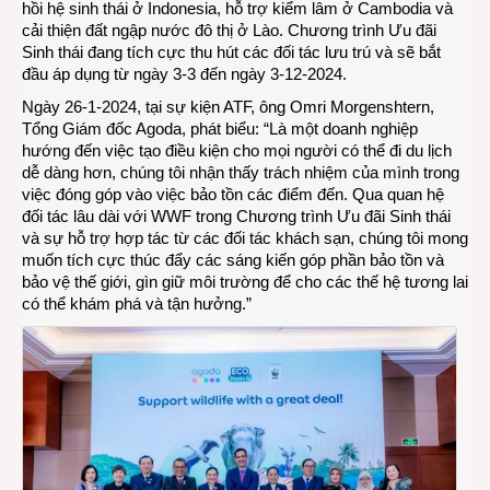
hồi hệ sinh thái ở Indonesia, hỗ trợ kiểm lâm ở Cambodia và
cải thiện đất ngập nước đô thị ở Lào. Chương trình Ưu đãi
Sinh thái đang tích cực thu hút các đối tác lưu trú và sẽ bắt
đầu áp dụng từ ngày 3-3 đến ngày 3-12-2024.
Ngày 26-1-2024, tại sự kiện ATF, ông Omri Morgenshtern,
Tổng Giám đốc Agoda, phát biểu: “Là một doanh nghiệp
hướng đến việc tạo điều kiện cho mọi người có thể đi du lịch
dễ dàng hơn, chúng tôi nhận thấy trách nhiệm của mình trong
việc đóng góp vào việc bảo tồn các điểm đến. Qua quan hệ
đối tác lâu dài với WWF trong Chương trình Ưu đãi Sinh thái
và sự hỗ trợ hợp tác từ các đối tác khách sạn, chúng tôi mong
muốn tích cực thúc đẩy các sáng kiến góp phần bảo tồn và
bảo vệ thế giới, gìn giữ môi trường để cho các thế hệ tương lai
có thể khám phá và tận hưởng.”