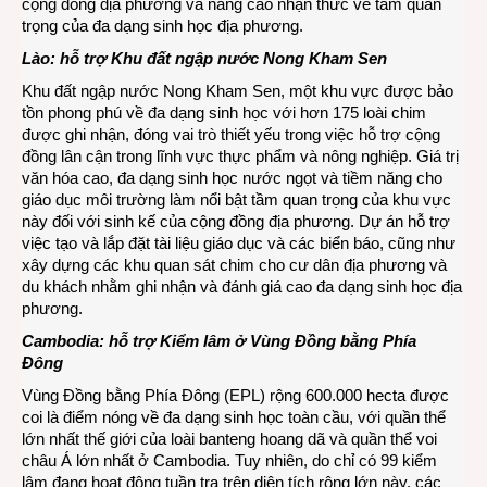
cộng đồng địa phương và nâng cao nhận thức về tầm quan
trọng của đa dạng sinh học địa phương.
Lào: hỗ trợ Khu đất ngập nước Nong Kham Sen
Khu đất ngập nước Nong Kham Sen, một khu vực được bảo
tồn phong phú về đa dạng sinh học với hơn 175 loài chim
được ghi nhận, đóng vai trò thiết yếu trong việc hỗ trợ cộng
đồng lân cận trong lĩnh vực thực phẩm và nông nghiệp. Giá trị
văn hóa cao, đa dạng sinh học nước ngọt và tiềm năng cho
giáo dục môi trường làm nổi bật tầm quan trọng của khu vực
này đối với sinh kế của cộng đồng địa phương. Dự án hỗ trợ
việc tạo và lắp đặt tài liệu giáo dục và các biển báo, cũng như
xây dựng các khu quan sát chim cho cư dân địa phương và
du khách nhằm ghi nhận và đánh giá cao đa dạng sinh học địa
phương.
Cambodia: hỗ trợ Kiểm lâm ở Vùng Đồng bằng Phía
Đông
Vùng Đồng bằng Phía Đông (EPL) rộng 600.000 hecta được
coi là điểm nóng về đa dạng sinh học toàn cầu, với quần thể
lớn nhất thế giới của loài banteng hoang dã và quần thể voi
châu Á lớn nhất ở Cambodia. Tuy nhiên, do chỉ có 99 kiểm
lâm đang hoạt động tuần tra trên diện tích rộng lớn này, các