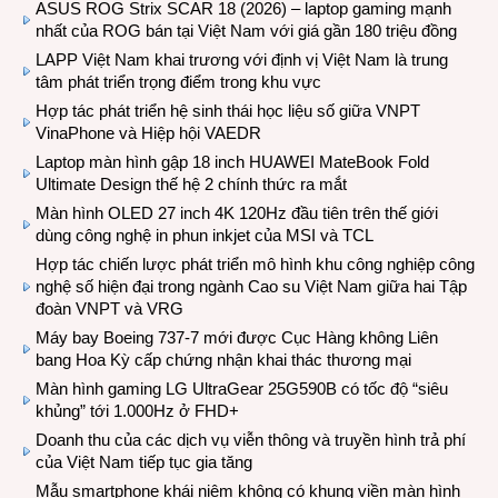
ASUS ROG Strix SCAR 18 (2026) – laptop gaming mạnh
nhất của ROG bán tại Việt Nam với giá gần 180 triệu đồng
LAPP Việt Nam khai trương với định vị Việt Nam là trung
tâm phát triển trọng điểm trong khu vực
Hợp tác phát triển hệ sinh thái học liệu số giữa VNPT
VinaPhone và Hiệp hội VAEDR
Laptop màn hình gập 18 inch HUAWEI MateBook Fold
Ultimate Design thế hệ 2 chính thức ra mắt
Màn hình OLED 27 inch 4K 120Hz đầu tiên trên thế giới
dùng công nghệ in phun inkjet của MSI và TCL
Hợp tác chiến lược phát triển mô hình khu công nghiệp công
nghệ số hiện đại trong ngành Cao su Việt Nam giữa hai Tập
đoàn VNPT và VRG
Máy bay Boeing 737-7 mới được Cục Hàng không Liên
bang Hoa Kỳ cấp chứng nhận khai thác thương mại
Màn hình gaming LG UltraGear 25G590B có tốc độ “siêu
khủng” tới 1.000Hz ở FHD+
Doanh thu của các dịch vụ viễn thông và truyền hình trả phí
của Việt Nam tiếp tục gia tăng
Mẫu smartphone khái niệm không có khung viền màn hình