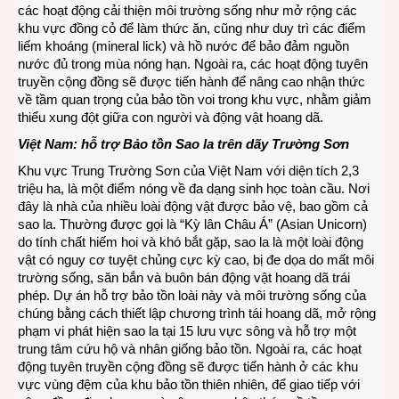
các hoạt động cải thiện môi trường sống như mở rộng các
khu vực đồng cỏ để làm thức ăn, cũng như duy trì các điểm
liếm khoáng (mineral lick) và hồ nước để bảo đảm nguồn
nước đủ trong mùa nóng hạn. Ngoài ra, các hoạt động tuyên
truyền cộng đồng sẽ được tiến hành để nâng cao nhận thức
về tầm quan trọng của bảo tồn voi trong khu vực, nhằm giảm
thiểu xung đột giữa con người và động vật hoang dã.
Việt Nam: hỗ trợ Bảo tồn Sao la trên dãy Trường Sơn
Khu vực Trung Trường Sơn của Việt Nam với diện tích 2,3
triệu ha, là một điểm nóng về đa dạng sinh học toàn cầu. Nơi
đây là nhà của nhiều loài động vật được bảo vệ, bao gồm cả
sao la. Thường được gọi là “Kỳ lân Châu Á” (Asian Unicorn)
do tính chất hiếm hoi và khó bắt gặp, sao la là một loài động
vật có nguy cơ tuyệt chủng cực kỳ cao, bị đe dọa do mất môi
trường sống, săn bắn và buôn bán động vật hoang dã trái
phép. Dự án hỗ trợ bảo tồn loài này và môi trường sống của
chúng bằng cách thiết lập chương trình tái hoang dã, mở rộng
phạm vi phát hiện sao la tại 15 lưu vực sông và hỗ trợ một
trung tâm cứu hộ và nhân giống bảo tồn. Ngoài ra, các hoạt
động tuyên truyền cộng đồng sẽ được tiến hành ở các khu
vực vùng đệm của khu bảo tồn thiên nhiên, để giao tiếp với