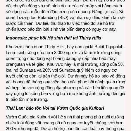
dõi chuyển động và mô hình di cư của cá mập voi bằng cách
sử dụng các mẫu đốm đặc trưng của chúng. Năng lực các Sĩ
quan Tương tác Butanding (BIO) và nhân sự điều khiển tàu sẽ
được cải thiện. Dữ liệu thu thập từ việc theo dõi sẽ hỗ trợ
chiến lược bảo tồn loài sinh vật biển đang có nguy cơ này.
Indonesia: phục hồi Hệ sinh thái tại Thirty Hills
Khu vực cảnh quan Thirty Hills, hay còn gọi là Bukit Tigapuluh,
là nơi sinh sống của hơn 8.000 người và là môi trường sống
quan trọng cho động vật hoang dã nguy cấp như báo mây,
orangutan và tê giác. Khu vực này là môi trường sống của 5%
loài hổ Sumatra và 20% voi Sumatra quý hiếm có nguy cơ
tuyệt chủng còn lại trên thế giới. Dự án này hỗ trợ bảo vệ động
vật hoang dã thông qua việc theo dõi, phục hồi cảnh quan rừng
và hợp tác với cộng đồng địa phương và các bên liên quan để
xây dựng lối sống bền vững hơn mà không ảnh hưởng đến giá
trị bảo tồn môi trường.
Thái Lan: bảo tồn Voi tại Vườn Quốc gia Kuiburi
Vườn Quốc gia Kuiburi với hệ sinh thái phong phú nuôi dưỡng
nhiều loài động vật hoang dã có nguy cơ tuyệt chủng, với hơn
200 voi hoang dã. Dự án hỗ trợ bảo tồn các loài này thông qua