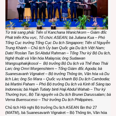
Từ trái sang phải: Tiến sĩ Kanchana Wanichkorn – Giám đốc
Phát triển Khu vực, Tổ chức ASEAN; bà Juliana Kua – Phó
Tổng Cục trưởng Tổng Cục Du lịch Singapore; Tiến sĩ Nguyễn
Trung Khánh – Chủ tịch Ủy ban Quốc gia Du lịch Việt Nam;
Dato’ Roslan Tan Sri Abdul Rahman – Tổng Thư ký Bộ Du lịch,
Nghệ thuật và Văn hóa Malaysia; ông Sudawan
Wangsuphakijkosol – Bộ trưởng Bộ Du lịch và Thể thao Thái
Lan; ông Omri Morgenshtern – Tổng Giám đốc Agoda; bà
Suanesavanh Vignaket – Bộ trưởng Thông tin, Văn hóa và Du
lịch Lào; ông So Mara – Quốc vụ khanh Bộ Du lịch Cambodia;
bà Martini Paham – Phó Bộ trưởng Du lịch và Kinh tế Sáng tạo
Indonesia; bà Hajah Tutiaty binti Haji Abdul Wahab – Thư ký
Thường trực, Bộ Tài nguyên và Du lịch Brunei Darussalam; bà
Verna Buensuceso – Thứ trưởng Du lịch Philippines.
Chủ tịch Hội nghị Bộ trưởng Du lịch ASEAN lần thứ 27
(MATM), bà Suanesavanh Vignaket – Bộ Thông tin, Văn hóa