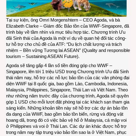
tồn
động
vật
hoan
Tại sự kiện, ông Omri Morgenshtern – CEO Agoda, và bà
dã
Elizabeth Clarke – Giám đốc Bảo tồn của WWF-Singapore, đã
trình bày về tầm nhìn và mục tiêu hợp tác. Chương trình Ưu
đãi Sinh thái của Agoda là một ví dụ về quan hệ đối tác công-
tư hỗ trợ cho chủ đề của ATF: “Du lịch chất lượng và trách
nhiệm – Bền vững Tương lai ASEAN” (Quality and responsible
tourism – Sustaining ASEAN Future).
Agoda sẽ tăng gấp 4 lần số tiền đóng góp cho WWF –
Singapore, lên tới 1 triệu USD trong Chương trình Ưu đãi Sinh
thái năm nay, hỗ trợ các nỗ lực bảo tồn của các văn phòng đại
diện WWF tại 8 quốc gia, bao gồm Lào, Cambodia, Indonesia,
Malaysia, Philippines, Singapore, Thái Lan và Việt Nam. Theo
như những năm trước đây của chương trình, Agoda sẽ quyên
góp 1 USD cho mỗi lượt đặt phòng tại các khách sạn tham gia
sáng kiến. Những khoản tiền này sẽ hỗ trợ các dự án bảo tồn
đa dạng của WWF, bao gồm bảo tồn biển, rừng và động vật
hoang dã, trong đó có việc bảo vệ hổ ở Malaysia, cá mập voi
ở Philippines và voi ở Thái Lan. Các dự án khác được hỗ trợ
trong năm nay tập trung vào bảo tồn sao la ở Việt Nam, phục