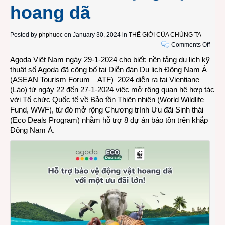
hoang dã
Posted by
phphuoc
on January 30, 2024 in
THẾ GIỚI CỦA CHÚNG TA
on
Comments Off
Agod
Agoda Việt Nam ngày 29-1-2024 cho biết: nền tảng du lịch kỹ
mở
thuật số Agoda đã công bố tại Diễn đàn Du lịch Đông Nam Á
rộng
(
ASEAN Tourism Forum – ATF
) 2024 diễn ra tại Vientiane
quan
(Lào) từ ngày 22 đến 27-1-2024 việc mở rộng quan hệ hợp tác
hệ
với Tổ chức Quốc tế về Bảo tồn Thiên nhiên (
World Wildlife
đối
Fund, WWF
), từ đó mở rộng Chương trình Ưu đãi Sinh thái
tác
(Eco Deals Program) nhằm hỗ trợ 8 dự án bảo tồn trên khắp
với
Đông Nam Á.
WWF
và
cam
kết
1
triệu
USD
cho
bảo