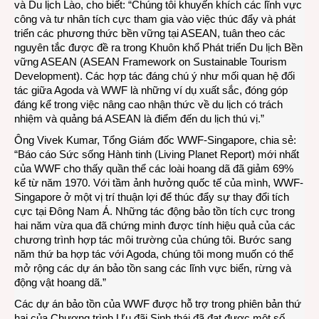
và Du lịch Lào, cho biết: “Chúng tôi khuyến khích các lĩnh vực
công và tư nhân tích cực tham gia vào việc thúc đẩy và phát
triển các phương thức bền vững tại ASEAN, tuân theo các
nguyên tắc được đề ra trong Khuôn khổ Phát triển Du lịch Bền
vững ASEAN (ASEAN Framework on Sustainable Tourism
Development). Các hợp tác đáng chú ý như mối quan hệ đối
tác giữa Agoda và WWF là những ví dụ xuất sắc, đóng góp
đáng kể trong việc nâng cao nhận thức về du lịch có trách
nhiệm và quảng bá ASEAN là điểm đến du lịch thú vị.”
Ông Vivek Kumar, Tổng Giám đốc WWF-Singapore, chia sẻ:
“Báo cáo Sức sống Hành tinh (Living Planet Report) mới nhất
của WWF cho thấy quần thể các loài hoang dã đã giảm 69%
kể từ năm 1970. Với tầm ảnh hưởng quốc tế của mình, WWF-
Singapore ở một vị trí thuận lợi để thúc đẩy sự thay đổi tích
cực tại Đông Nam Á. Những tác động bảo tồn tích cực trong
hai năm vừa qua đã chứng minh được tính hiệu quả của các
chương trình hợp tác môi trường của chúng tôi. Bước sang
năm thứ ba hợp tác với Agoda, chúng tôi mong muốn có thể
mở rộng các dự án bảo tồn sang các lĩnh vực biển, rừng và
động vật hoang dã.”
Các dự án bảo tồn của WWF được hỗ trợ trong phiên bản thứ
hai của Chương trình Ưu đãi Sinh thái đã đạt được một số