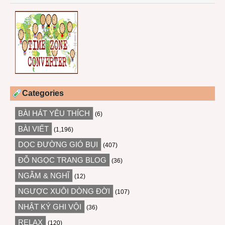
Categories
BÀI HÁT YÊU THÍCH
(6)
BÀI VIẾT
(1,196)
DỌC ĐƯỜNG GIÓ BỤI
(407)
ĐỖ NGỌC TRANG BLOG
(36)
NGẪM & NGHĨ
(12)
NGƯỢC XUÔI DÒNG ĐỜI
(107)
NHẬT KÝ GHI VỘI
(36)
RELAX
(120)