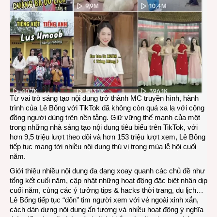
Từ vai trò sáng tạo nội dung trở thành MC truyền hình, hành
trình của Lê Bống với TikTok đã không còn quá xa lạ với cộng
đồng người dùng trên nền tảng. Giữ vững thế mạnh của một
trong những nhà sáng tạo nội dung tiêu biểu trên TikTok, với
hơn 9,5 triệu lượt theo dõi và hơn 153 triệu lượt xem, Lê Bống
tiếp tục mang tới nhiều nội dung thú vị trong mùa lễ hội cuối
năm.
Giới thiệu nhiều nội dung đa dạng xoay quanh các chủ đề như
tổng kết cuối năm, cập nhật những hoạt động đặc biệt nhân dịp
cuối năm, cùng các ý tưởng tips & hacks thời trang, du lịch…
Lê Bống tiếp tục “đốn” tim người xem với vẻ ngoài xinh xắn,
cách dàn dựng nội dung ấn tượng và nhiều hoạt động ý nghĩa