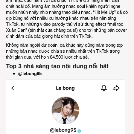
âm nhạc cuối năm với ca khúc “Hit Me Up” lãng mạn, đậm
chất hoài cổ. Mang âm hưởng nhạc soul khiến người nghe
muốn nhún nhảy nhịp nhàng theo điệu nhạc, “Hit Me Up” đã có
dịp bùng nổ với nhiều xu hướng khác nhau trên nền tảng
TikTok, từ những video parody thú vị sử dụng effect “mái tóc
Xuân Đan” (tên thật của chàng ca sĩ) cho tới những bản cover
đình đám của các giọng hát đỉnh trên TikTok.
Không nằm ngoài dự đoán, ca khúc này cũng nằm trong top
những bản nhạc được chia sẻ nhiều nhất trên TikTok trong
thời gian qua, với hơn 84.500 lượt chia sẻ.
Top 3 nhà sáng tạo nội dung nổi bật
@
lebong95