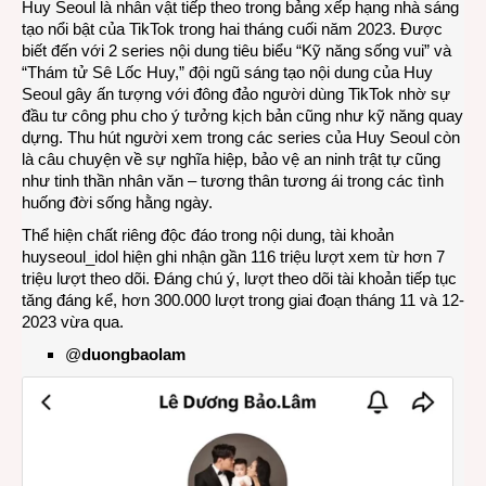
Huy Seoul là nhân vật tiếp theo trong bảng xếp hạng nhà sáng
tạo nổi bật của TikTok trong hai tháng cuối năm 2023. Được
biết đến với 2 series nội dung tiêu biểu “Kỹ năng sống vui” và
“Thám tử Sê Lốc Huy,” đội ngũ sáng tạo nội dung của Huy
Seoul gây ấn tượng với đông đảo người dùng TikTok nhờ sự
đầu tư công phu cho ý tưởng kịch bản cũng như kỹ năng quay
dựng. Thu hút người xem trong các series của Huy Seoul còn
là câu chuyện về sự nghĩa hiệp, bảo vệ an ninh trật tự cũng
như tinh thần nhân văn – tương thân tương ái trong các tình
huống đời sống hằng ngày.
Thể hiện chất riêng độc đáo trong nội dung, tài khoản
huyseoul_idol hiện ghi nhận gần 116 triệu lượt xem từ hơn 7
triệu lượt theo dõi. Đáng chú ý, lượt theo dõi tài khoản tiếp tục
tăng đáng kể, hơn 300.000 lượt trong giai đoạn tháng 11 và 12-
2023 vừa qua.
@
duongbaolam