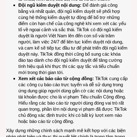
Đội ngũ kiểm duyệt nội dung:
Để đánh giá công
bằng và nhất quán, đội ngũ kiểm duyệt sẽ phối hợp
cùng hệ thống kiểm duyệt tự động để bổ trợ những
điểm còn hạn chế của công nghệ khi xem xét các yếu
tố về ngoại cảnh và sắc thái. TikTok có đội ngũ kiểm
duyệt là người Việt Nam lên đến con số vài trăm
người, làm việc 24/7 để liên tục kiểm duyệt nội dung,
và cam kế sẽ tiếp tục đầu tư để phát triển đội ngũ kiểm
duyệt này. TikTok đồng thời cũng bổ sung các khóa
đào tạo dành cho đội ngũ kiểm duyệt để tăng cường
tính hiệu quả khi thực thi các quy tắc và tiểu chuẩn
mới trong thời gian tới.
Xem xét các báo cáo từ cộng đồng:
TikTok cung cấp
các
công cụ báo cáo trực tuyến
và dễ sử dụng trong
ứng dụng giúp người dùng gắn cờ các nội dung hoặc
tài khoản được cho là vi phạm Tiêu chuẩn Cộng đồng.
Hiểu rằng các báo cáo từ người dùng đóng vai trò rất
quan trọng, phần lớn nội dung vi phạm đã được TikTok
chủ động xác định trước khi có bất kỳ lượt xem nào
hoặc báo cáo từ cộng đồng.
Xây dựng những chính sách mạnh mẽ kết hợp với các biện
pháp phát hiện và thực thi quyết liệt chính là trọng tâm trong