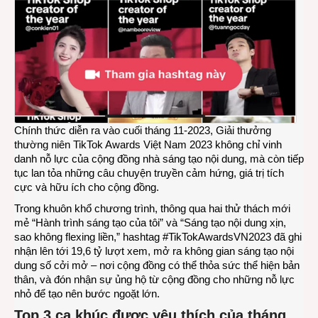
Chính thức diễn ra vào cuối tháng 11-2023, Giải thưởng
thường niên TikTok Awards Việt Nam 2023 không chỉ vinh
danh nỗ lực của cộng đồng nhà sáng tạo nội dung, mà còn tiếp
tục lan tỏa những câu chuyện truyền cảm hứng, giá trị tích
cực và hữu ích cho cộng đồng.
Trong khuôn khổ chương trình, thông qua hai thử thách mới
mẻ “Hành trình sáng tạo của tôi” và “Sáng tạo nội dung xịn,
sao không flexing liền,” hashtag #TikTokAwardsVN2023 đã ghi
nhận lên tới 19,6 tỷ lượt xem, mở ra không gian sáng tạo nội
dung số cởi mở – nơi cộng đồng có thể thỏa sức thể hiện bản
thân, và đón nhận sự ủng hộ từ cộng đồng cho những nỗ lực
nhỏ để tạo nên bước ngoặt lớn.
Top 3 ca khúc được yêu thích của tháng