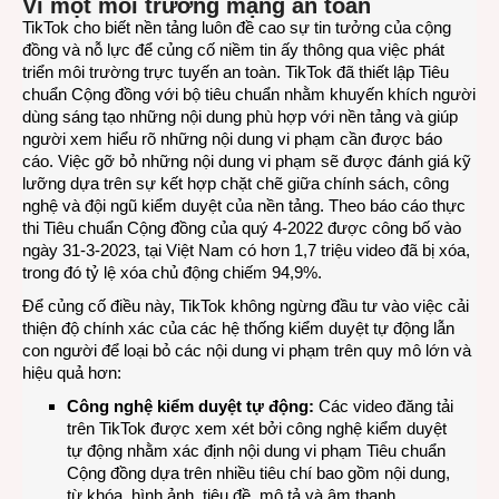
Vì một môi trường mạng an toàn
TikTok cho biết nền tảng luôn đề cao sự tin tưởng của cộng
đồng và nỗ lực để củng cố niềm tin ấy thông qua việc phát
triển môi trường trực tuyến an toàn. TikTok đã thiết lập Tiêu
chuẩn Cộng đồng với bộ tiêu chuẩn nhằm khuyến khích người
dùng sáng tạo những nội dung phù hợp với nền tảng và giúp
người xem hiểu rõ những nội dung vi phạm cần được báo
cáo. Việc gỡ bỏ những nội dung vi phạm sẽ được đánh giá kỹ
lưỡng dựa trên sự kết hợp chặt chẽ giữa chính sách, công
nghệ và đội ngũ kiểm duyệt của nền tảng. Theo báo cáo thực
thi Tiêu chuẩn Cộng đồng của quý 4-2022 được công bố vào
ngày 31-3-2023, tại Việt Nam có hơn 1,7 triệu video đã bị xóa,
trong đó tỷ lệ xóa chủ động chiếm 94,9%.
Để củng cố điều này, TikTok không ngừng đầu tư vào việc cải
thiện độ chính xác của các hệ thống kiểm duyệt tự động lẫn
con người để loại bỏ các nội dung vi phạm trên quy mô lớn và
hiệu quả hơn:
Công nghệ kiểm duyệt tự động:
Các video đăng tải
trên TikTok được xem xét bởi công nghệ kiểm duyệt
tự động nhằm xác định nội dung vi phạm Tiêu chuẩn
Cộng đồng dựa trên nhiều tiêu chí bao gồm nội dung,
từ khóa, hình ảnh, tiêu đề, mô tả và âm thanh.