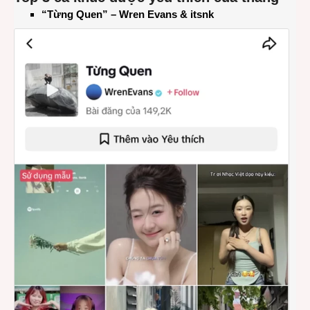
“
Từng Quen
”
– Wren Evans & itsnk