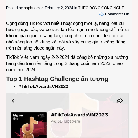
Posted by
phphuoc
on February 2, 2024 in
THEO DÒNG CÔNG NGHỆ
on
Comments Off
Nhữn
Cộng đồng TikTok với nhiều hoạt động mới lạ, hàng loạt xu
xu
hướng đặc sắc, và có sức lan tỏa mạnh mẽ không chỉ mở ra
hướn
không gian giải trí sáng tạo, cũng như có cơ hội để cho các
hàng
nhà sáng tạo nội dung kết nối và xây dựng giá trị cộng đồng
đầu
trên nền tảng video ngắn này.
trên
TikTok Việt Nam ngày 2-2-2024 đã công bố những xu hướng
TikTo
hàng đầu trên nền tảng trong 2 tháng cuối năm 2023, chào
Việt
năm mới 2024.
Nam
trước
Top 1 Hashtag Challenge ấn tượng
thềm
#TikTokAwardsVN2023
năm
mới
2024