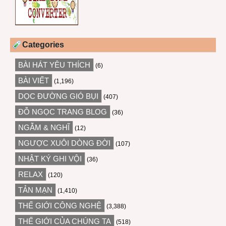
Categories
BÀI HÁT YÊU THÍCH
(6)
BÀI VIẾT
(1,196)
DỌC ĐƯỜNG GIÓ BỤI
(407)
ĐỖ NGỌC TRANG BLOG
(36)
NGẪM & NGHĨ
(12)
NGƯỢC XUÔI DÒNG ĐỜI
(107)
NHẬT KÝ GHI VỘI
(36)
RELAX
(120)
TẢN MẠN
(1,410)
THẾ GIỚI CÔNG NGHỆ
(3,388)
THẾ GIỚI CỦA CHÚNG TA
(518)