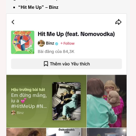
“
Hit Me Up
”
– Binz