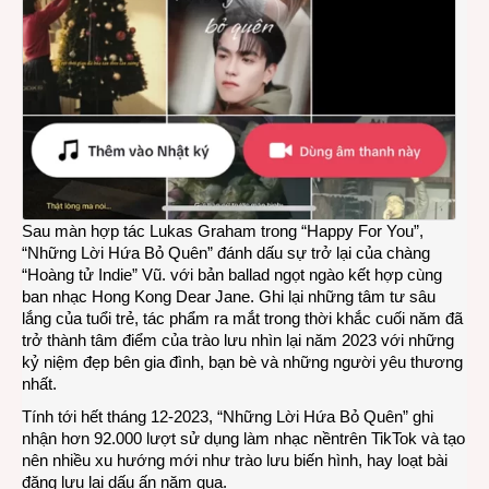
Sau màn hợp tác Lukas Graham trong “Happy For You”,
“Những Lời Hứa Bỏ Quên” đánh dấu sự trở lại của chàng
“Hoàng tử Indie” Vũ. với bản ballad ngọt ngào kết hợp cùng
ban nhạc Hong Kong Dear Jane. Ghi lại những tâm tư sâu
lắng của tuổi trẻ, tác phẩm ra mắt trong thời khắc cuối năm đã
trở thành tâm điểm của trào lưu nhìn lại năm 2023 với những
kỷ niệm đẹp bên gia đình, bạn bè và những người yêu thương
nhất.
Tính tới hết tháng 12-2023, “Những Lời Hứa Bỏ Quên” ghi
nhận hơn 92.000 lượt sử dụng làm nhạc nềntrên TikTok và tạo
nên nhiều xu hướng mới như trào lưu biến hình, hay loạt bài
đăng lưu lại dấu ấn năm qua.