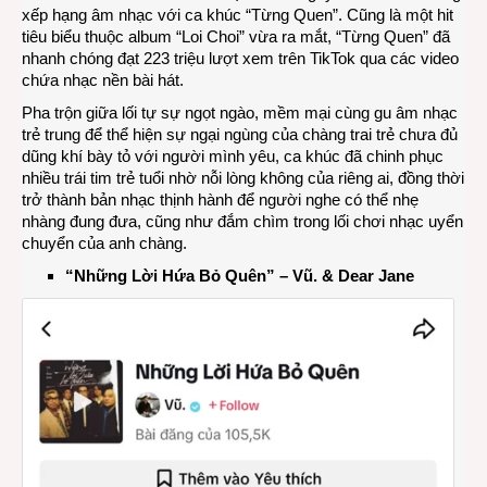
xếp hạng âm nhạc với ca khúc “Từng Quen”. Cũng là một hit
tiêu biểu thuộc album “Loi Choi” vừa ra mắt, “Từng Quen” đã
nhanh chóng đạt 223 triệu lượt xem trên TikTok qua các video
chứa nhạc nền bài hát.
Pha trộn giữa lối tự sự ngọt ngào, mềm mại cùng gu âm nhạc
trẻ trung để thể hiện sự ngại ngùng của chàng trai trẻ chưa đủ
dũng khí bày tỏ với người mình yêu, ca khúc đã chinh phục
nhiều trái tim trẻ tuổi nhờ nỗi lòng không của riêng ai, đồng thời
trở thành bản nhạc thịnh hành để người nghe có thể nhẹ
nhàng đung đưa, cũng như đắm chìm trong lối chơi nhạc uyển
chuyển của anh chàng.
“
Những Lời Hứa Bỏ Quên
”
– Vũ. & Dear Jane