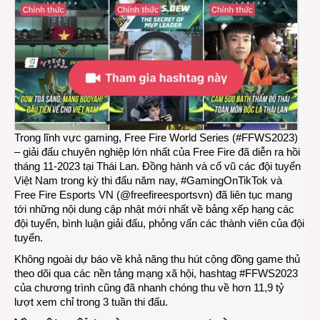
Trong lĩnh vực gaming, Free Fire World Series (#FFWS2023)
– giải đấu chuyên nghiệp lớn nhất của Free Fire đã diễn ra hồi
tháng 11-2023 tại Thái Lan. Đồng hành và cổ vũ các đội tuyển
Việt Nam trong kỳ thi đấu năm nay, #GamingOnTikTok và
Free Fire Esports VN (@freefireesportsvn) đã liên tục mang
tới những nội dung cập nhật mới nhất về bảng xếp hạng các
đội tuyển, bình luận giải đấu, phỏng vấn các thành viên của đội
tuyển.
Không ngoài dự báo về khả năng thu hút cộng đồng game thủ
theo dõi qua các nền tảng mạng xã hội, hashtag #FFWS2023
của chương trình cũng đã nhanh chóng thu về hơn 11,9 tỷ
lượt xem chỉ trong 3 tuần thi đấu.