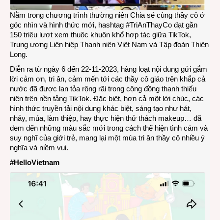
Nằm trong chương trình thường niên Chia sẻ cùng thầy cô ở
góc nhìn và hình thức mới, hashtag #TriAnThayCo đạt gần
150 triệu lượt xem thuộc khuôn khổ hợp tác giữa TikTok,
Trung ương Liên hiệp Thanh niên Việt Nam và Tập đoàn Thiên
Long.
Diễn ra từ ngày 6 đến 22-11-2023, hàng loạt nội dung gửi gắm
lời cảm ơn, tri ân, cảm mến tới các thầy cô giáo trên khắp cả
nước đã được lan tỏa rộng rãi trong cộng đồng thanh thiếu
niên trên nền tảng TikTok. Đặc biệt, hơn cả một lời chúc, các
hình thức truyền tải nội dung khác biệt, sáng tạo như hát,
nhảy, múa, làm thiệp, hay thực hiện thử thách makeup… đã
đem đến những màu sắc mới trong cách thể hiện tình cảm và
suy nghĩ của giới trẻ, mang lại một mùa tri ân thầy cô nhiều ý
nghĩa và niềm vui.
#HelloVietnam