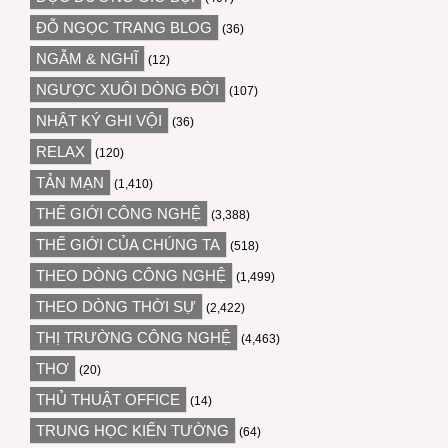
ĐỖ NGỌC TRANG BLOG
(36)
NGẪM & NGHĨ
(12)
NGƯỢC XUÔI DÒNG ĐỜI
(107)
NHẬT KÝ GHI VỘI
(36)
RELAX
(120)
TẢN MẠN
(1,410)
THẾ GIỚI CÔNG NGHỆ
(3,388)
THẾ GIỚI CỦA CHÚNG TA
(518)
THEO DÒNG CÔNG NGHỆ
(1,499)
THEO DÒNG THỜI SỰ
(2,422)
THỊ TRƯỜNG CÔNG NGHỆ
(4,463)
THƠ
(20)
THỦ THUẬT OFFICE
(14)
TRUNG HỌC KIẾN TƯỜNG
(64)