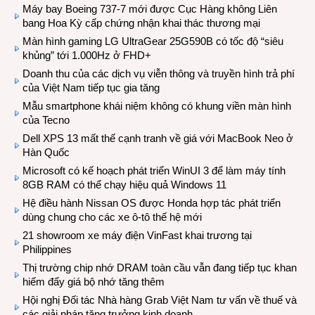
Máy bay Boeing 737-7 mới được Cục Hàng không Liên
bang Hoa Kỳ cấp chứng nhận khai thác thương mại
Màn hình gaming LG UltraGear 25G590B có tốc độ “siêu
khủng” tới 1.000Hz ở FHD+
Doanh thu của các dịch vụ viễn thông và truyền hình trả phí
của Việt Nam tiếp tục gia tăng
Mẫu smartphone khái niệm không có khung viền màn hình
của Tecno
Dell XPS 13 mất thế cạnh tranh về giá với MacBook Neo ở
Hàn Quốc
Microsoft có kế hoạch phát triển WinUI 3 để làm máy tính
8GB RAM có thể chạy hiệu quả Windows 11
Hệ điều hành Nissan OS được Honda hợp tác phát triển
dùng chung cho các xe ô-tô thế hệ mới
21 showroom xe máy điện VinFast khai trương tại
Philippines
Thị trường chip nhớ DRAM toàn cầu vẫn đang tiếp tục khan
hiếm đẩy giá bộ nhớ tăng thêm
Hội nghị Đối tác Nhà hàng Grab Việt Nam tư vấn về thuế và
các giải pháp tăng trưởng kinh doanh