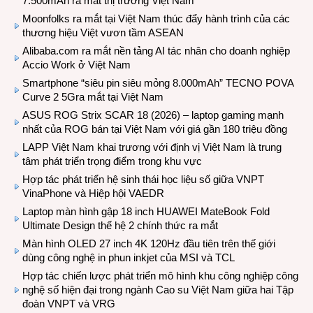
7.500mAh ra mắt thị trường Việt Nam
Moonfolks ra mắt tại Việt Nam thúc đẩy hành trình của các
thương hiệu Việt vươn tầm ASEAN
Alibaba.com ra mắt nền tảng AI tác nhân cho doanh nghiệp
Accio Work ở Việt Nam
Smartphone “siêu pin siêu mỏng 8.000mAh” TECNO POVA
Curve 2 5Gra mắt tại Việt Nam
ASUS ROG Strix SCAR 18 (2026) – laptop gaming mạnh
nhất của ROG bán tại Việt Nam với giá gần 180 triệu đồng
LAPP Việt Nam khai trương với định vị Việt Nam là trung
tâm phát triển trọng điểm trong khu vực
Hợp tác phát triển hệ sinh thái học liệu số giữa VNPT
VinaPhone và Hiệp hội VAEDR
Laptop màn hình gập 18 inch HUAWEI MateBook Fold
Ultimate Design thế hệ 2 chính thức ra mắt
Màn hình OLED 27 inch 4K 120Hz đầu tiên trên thế giới
dùng công nghệ in phun inkjet của MSI và TCL
Hợp tác chiến lược phát triển mô hình khu công nghiệp công
nghệ số hiện đại trong ngành Cao su Việt Nam giữa hai Tập
đoàn VNPT và VRG