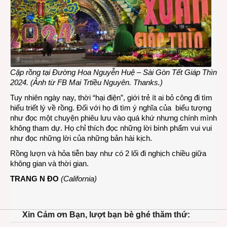
Cặp rồng tại Đường Hoa Nguyễn Huệ – Sài Gòn Tết Giáp Thìn
2024. (Ảnh từ FB Mai Trtiều Nguyên. Thanks.)
Tuy nhiên ngày nay, thời “hại điện”, giới trẻ ít ai bỏ công đi tìm
hiểu triết lý về rồng. Đối với họ đi tìm ý nghĩa của biểu tượng
như đọc một chuyện phiêu lưu vào quá khứ nhưng chính mình
không tham dự. Họ chỉ thích đọc những lời bình phẩm vui vui
như đọc những lời của những bản hài kịch.
Rồng lượn và hỏa tiễn bay như có 2 lối đi nghịch chiều giữa
không gian và thời gian.
TRANG N ĐO
(California)
Xin Cảm ơn Bạn, lượt bạn bè ghé thăm thứ: