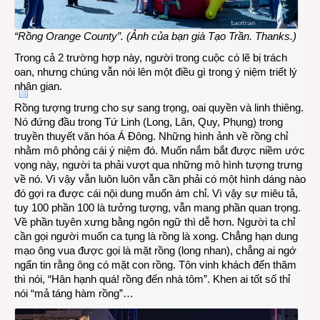
“Rồng Orange County”. (Ảnh của bạn già Tạo Trần. Thanks.)
Trong cả 2 trường hợp này, người trong cuộc có lẽ bị trách
oan, nhưng chúng vẫn nói lên một điều gì trong ý niệm triết lý
nhân gian.
Rồng tượng trưng cho sự sang trọng, oai quyền và linh thiêng.
Nó đứng đầu trong Tứ Linh (Long, Lân, Quy, Phụng) trong
truyền thuyết văn hóa Á Đông. Những hình ảnh về rồng chỉ
nhằm mô phỏng cái ý niệm đó. Muốn nắm bắt được niềm ước
vọng này, người ta phải vượt qua những mô hình tượng trưng
về nó. Vì vậy vẫn luôn luôn vẫn cần phải có một hình dáng nào
đó gợi ra được cái nội dung muốn ám chỉ. Vì vậy sự miêu tả,
tuy 100 phần 100 là tưởng tượng, vẫn mang phần quan trọng.
Về phần tuyên xưng bằng ngôn ngữ thì dễ hơn. Người ta chỉ
cần gọi người muốn ca tụng là rồng là xong. Chẳng hạn dung
mạo ông vua được gọi là mặt rồng (long nhan), chẳng ai ngớ
ngẩn tin rằng ông có mặt con rồng. Tôn vinh khách đến thăm
thì nói, “Hân hạnh quá! rồng đến nhà tôm”. Khen ai tốt số thỉ
nói “mả táng hàm rồng”…