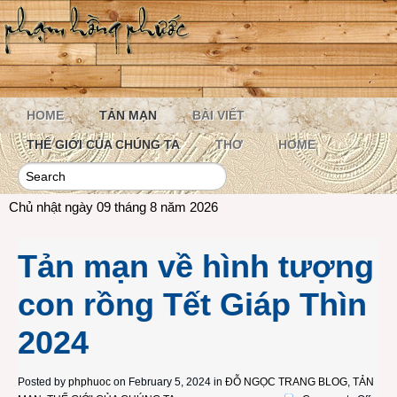
HOME
TẢN MẠN
BÀI VIẾT
THẾ GIỚI CỦA CHÚNG TA
THƠ
HOME
Chủ nhật ngày 09 tháng 8 năm 2026
Tản mạn về hình tượng
con rồng Tết Giáp Thìn
2024
Posted by
phphuoc
on February 5, 2024 in
ĐỖ NGỌC TRANG BLOG
,
TẢN