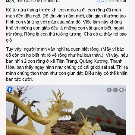
on
MẠN
,
THẾ GIỚI CỦA CHÚNG TA
Comments Off
Tản
Kể từ nửa tháng trước khi con mèo ra đi, con rồng đã mon
mạn
men đến đầu ngõ. Để tôn vinh năm mới, dân gian thường tạo
về
hình con vật ứng với giáp của năm đó. Việc làm này không
hình
khó vì những con giáp đều là những con vật quen biết, ngoại
tượn
trừ rồng. Rồng là con thú tưởng tượng. Chả có ai thấy nó bao
con
giờ.
rồng
Tuy vậy, người mình vẫn nghĩ ta quen biết rồng. (Mấy vị bác
Tết
cổ còn tin họ biết rất rõ về rồng như hai bạn thân.) Vì vậy, nếu
Giáp
bạn nhìn 2 con rồng ở xã Tiên Trang, Quảng Xương, Thanh
Thìn
Hóa, bạn thấy ngay hình như chúng có cái gì đó sai sai. Thì ra
2024
mình chúng thon thon như con giun đất. Điều này có thể khiến
bạn tức cười.