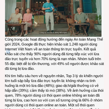
Cũng trong các hoạt động hướng đến ngày An toàn Mạng Thế
giới 2024, Google đã thực hiện khảo sát 1.248 người dùng
Internet Việt Nam về an toàn thông tin trực tuyến. Kết quả
khảo sát cho thấy 90% người dùng đã từng tiếp xúc với lừa
đảo trực tuyến và hơn 70% từng là nạn nhân. Nhóm tuổi trên
55 đặc biệt dễ bị tổn thương, với 49% số người được khảo sát
đã từng bị lừa đảo.
Khi tìm hiểu sâu hơn về nguyên nhân, Top 3 lý do khiến người
lớn tuổi sập bẫy lừa đảo trực tuyến là: không nhận ra tình
huống là một trò lừa đảo (48%); giao dịch/giải thưởng có vẻ
hấp dẫn (39%); cảm thấy tò mò (38%). Về ảnh hưởng của thói
quen, 78% người dùng có thói quen online không an toàn đã
từng bị lừa, cao hơn so với con số tương ứng là 66% ở nhóm
người dùng có thói quen online an toàn. Một số thói quen