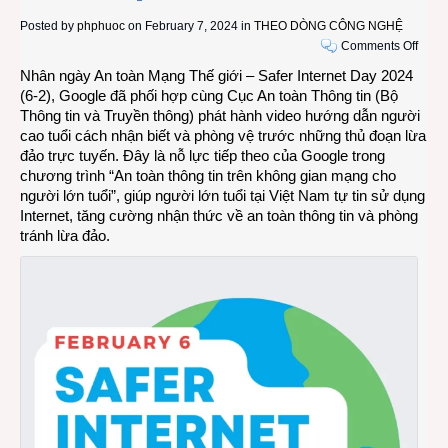
Posted by
phphuoc
on February 7, 2024 in
THEO DÒNG CÔNG NGHỆ
on
Comments Off
Goog
Nhân ngày An toàn Mạng Thế giới – Safer Internet Day 2024
chun
(6-2), Google đã phối hợp cùng Cục An toàn Thông tin (Bộ
tay
Thông tin và Truyền thông) phát hành video hướng dẫn người
xây
cao tuổi cách nhận biết và phòng vệ trước những thủ đoạn lừa
dựng
đảo trực tuyến. Đây là nỗ lực tiếp theo của Google trong
thói
chương trình “An toàn thông tin trên không gian mạng cho
quen
người lớn tuổi”, giúp người lớn tuổi tại Việt Nam tự tin sử dụng
an
Internet, tăng cường nhận thức về an toàn thông tin và phòng
toàn
tránh lừa đảo.
Intern
cho
ngườ
lớn
tuổi
Việt
Nam