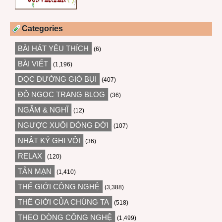
Categories
BÀI HÁT YÊU THÍCH
(6)
BÀI VIẾT
(1,196)
DỌC ĐƯỜNG GIÓ BỤI
(407)
ĐỖ NGỌC TRANG BLOG
(36)
NGẪM & NGHĨ
(12)
NGƯỢC XUÔI DÒNG ĐỜI
(107)
NHẬT KÝ GHI VỘI
(36)
RELAX
(120)
TẢN MẠN
(1,410)
THẾ GIỚI CÔNG NGHỆ
(3,388)
THẾ GIỚI CỦA CHÚNG TA
(518)
THEO DÒNG CÔNG NGHỆ
(1,499)