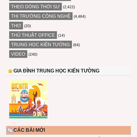
THEO DÒNG THỜI SỰ
(2,422)
THỊ TRƯỜNG CÔNG NGHỆ
(4,464)
THƠ
(20)
THỦ THUẬT OFFICE
(14)
TRUNG HỌC KIẾN TƯỜNG
(64)
VIDEO
(240)
GIA ĐÌNH TRUNG HỌC KIẾN TƯỜNG
CÁC BÀI MỚI