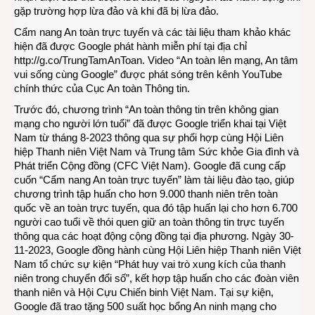
gặp trường hợp lừa đảo và khi đã bị lừa đảo.
Cẩm nang An toàn trực tuyến và các tài liệu tham khảo khác
hiện đã được Google phát hành miễn phí tại địa chỉ
http://g.co/TrungTamAnToan
. Video “An toàn lên mạng, An tâm
vui sống cùng Google” được phát sóng trên kênh YouTube
chính thức của
Cục An toàn Thông tin
.
Trước đó, chương trình “An toàn thông tin trên không gian
mạng cho người lớn tuổi” đã được Google triển khai tại Việt
Nam từ tháng 8-2023 thông qua sự phối hợp cùng Hội Liên
hiệp Thanh niên Việt Nam và Trung tâm Sức khỏe Gia đình và
Phát triển Cộng đồng (CFC Việt Nam). Google đã cung cấp
cuốn “Cẩm nang An toàn trực tuyến” làm tài liệu đào tạo, giúp
chương trình tập huấn cho hơn 9.000 thanh niên trên toàn
quốc về an toàn trực tuyến, qua đó tập huấn lại cho hơn 6.700
người cao tuổi về thói quen giữ an toàn thông tin trực tuyến
thông qua các hoạt động cộng đồng tại địa phương. Ngày 30-
11-2023, Google đồng hành cùng Hội Liên hiệp Thanh niên Việt
Nam tổ chức sự kiện “Phát huy vai trò xung kích của thanh
niên trong chuyển đổi số”, kết hợp tập huấn cho các đoàn viên
thanh niên và Hội Cựu Chiến binh Việt Nam. Tại sự kiện,
Google đã trao tặng 500 suất học bổng An ninh mạng cho