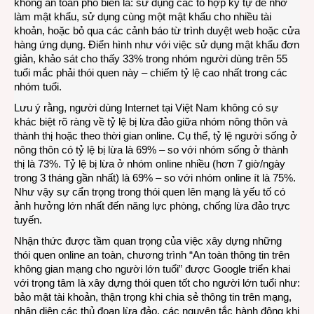
không an toàn phổ biến là: sử dụng các tổ hợp ký tự dễ nhớ
làm mật khẩu, sử dụng cùng một mật khẩu cho nhiều tài
khoản, hoặc bỏ qua các cảnh báo từ trình duyệt web hoặc cửa
hàng ứng dụng. Điển hình như với việc sử dụng mật khẩu đơn
giản, khảo sát cho thấy 33% trong nhóm người dùng trên 55
tuổi mắc phải thói quen này – chiếm tỷ lệ cao nhất trong các
nhóm tuổi.
Lưu ý rằng, người dùng Internet tại Việt Nam không có sự
khác biệt rõ ràng về tỷ lệ bị lừa đảo giữa nhóm nông thôn và
thành thị hoặc theo thời gian online. Cụ thể, tỷ lệ người sống ở
nông thôn có tỷ lệ bị lừa là 69% – so với nhóm sống ở thành
thị là 73%. Tỷ lệ bị lừa ở nhóm online nhiều (hơn 7 giờ/ngày
trong 3 tháng gần nhất) là 69% – so với nhóm online ít là 75%.
Như vậy sự cẩn trọng trong thói quen lên mạng là yếu tố có
ảnh hưởng lớn nhất đến năng lực phòng, chống lừa đảo trực
tuyến.
Nhận thức được tầm quan trọng của việc xây dựng những
thói quen online an toàn, chương trình “An toàn thông tin trên
không gian mạng cho người lớn tuổi” được Google triển khai
với trọng tâm là xây dựng thói quen tốt cho người lớn tuổi như:
bảo mật tài khoản, thận trọng khi chia sẻ thông tin trên mạng,
nhận diện các thủ đoạn lừa đảo, các nguyên tắc hành động khi