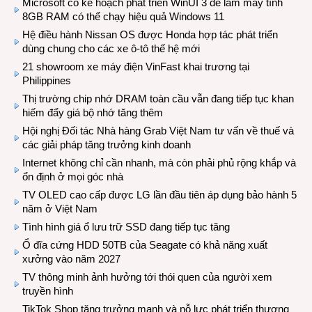
Microsoft có kế hoạch phát triển WinUI 3 để làm máy tính
8GB RAM có thể chạy hiệu quả Windows 11
Hệ điều hành Nissan OS được Honda hợp tác phát triển
dùng chung cho các xe ô-tô thế hệ mới
21 showroom xe máy điện VinFast khai trương tại
Philippines
Thị trường chip nhớ DRAM toàn cầu vẫn đang tiếp tục khan
hiếm đẩy giá bộ nhớ tăng thêm
Hội nghị Đối tác Nhà hàng Grab Việt Nam tư vấn về thuế và
các giải pháp tăng trưởng kinh doanh
Internet không chỉ cần nhanh, mà còn phải phủ rộng khắp và
ổn định ở mọi góc nhà
TV OLED cao cấp được LG lần đầu tiên áp dụng bảo hành 5
năm ở Việt Nam
Tình hình giá ổ lưu trữ SSD đang tiếp tục tăng
Ổ đĩa cứng HDD 50TB của Seagate có khả năng xuất
xưởng vào năm 2027
TV thông minh ảnh hưởng tới thói quen của người xem
truyền hình
TikTok Shop tăng trưởng mạnh và nỗ lực phát triển thương