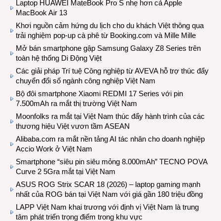
Laptop HUAWEI MateBook Pro S nhẹ hơn cả Apple
MacBook Air 13
Khơi nguồn cảm hứng du lịch cho du khách Việt thông qua
trải nghiệm pop-up cà phê từ Booking.com và Mille Mille
Mở bán smartphone gập Samsung Galaxy Z8 Series trên
toàn hệ thống Di Động Việt
Các giải pháp Trí tuệ Công nghiệp từ AVEVA hỗ trợ thúc đẩy
chuyển đổi số ngành công nghiệp Việt Nam
Bộ đôi smartphone Xiaomi REDMI 17 Series với pin
7.500mAh ra mắt thị trường Việt Nam
Moonfolks ra mắt tại Việt Nam thúc đẩy hành trình của các
thương hiệu Việt vươn tầm ASEAN
Alibaba.com ra mắt nền tảng AI tác nhân cho doanh nghiệp
Accio Work ở Việt Nam
Smartphone “siêu pin siêu mỏng 8.000mAh” TECNO POVA
Curve 2 5Gra mắt tại Việt Nam
ASUS ROG Strix SCAR 18 (2026) – laptop gaming mạnh
nhất của ROG bán tại Việt Nam với giá gần 180 triệu đồng
LAPP Việt Nam khai trương với định vị Việt Nam là trung
tâm phát triển trọng điểm trong khu vực