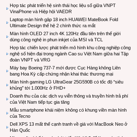
Hợp tác phát triển hệ sinh thái học liệu số giữa VNPT
VinaPhone và Hiệp hội VAEDR
Laptop màn hình gập 18 inch HUAWEI MateBook Fold
Ultimate Design thế hệ 2 chính thức ra mắt
Màn hình OLED 27 inch 4K 120Hz đầu tiên trên thế giới
dùng công nghệ in phun inkjet của MSI và TCL
Hợp tác chiến lược phát triển mô hình khu công nghiệp công
nghệ số hiện đại trong ngành Cao su Việt Nam giữa hai Tập
đoàn VNPT và VRG
Máy bay Boeing 737-7 mới được Cục Hàng không Liên
bang Hoa Kỳ cấp chứng nhận khai thác thương mại
Màn hình gaming LG UltraGear 25G590B có tốc độ “siêu
khủng” tới 1.000Hz ở FHD+
Doanh thu của các dịch vụ viễn thông và truyền hình trả phí
của Việt Nam tiếp tục gia tăng
Mẫu smartphone khái niệm không có khung viền màn hình
của Tecno
Dell XPS 13 mất thế cạnh tranh về giá với MacBook Neo ở
Hàn Quốc