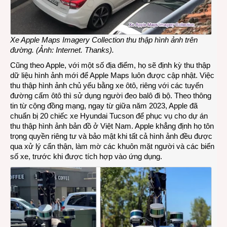
Xe Apple Maps Imagery Collection thu thập hình ảnh trên
đường. (Ảnh: Internet. Thanks).
Cũng theo Apple, với một số địa điểm, họ sẽ định kỳ thu thập
dữ liệu hình ảnh mới để Apple Maps luôn được cập nhật. Việc
thu thập hình ảnh chủ yếu bằng xe ôtô, riêng với các tuyến
đường cấm ôtô thì sử dụng người đeo balô đi bộ. Theo thông
tin từ cộng đồng mạng, ngay từ giữa năm 2023, Apple đã
chuẩn bị 20 chiếc xe Hyundai Tucson để phục vụ cho dự án
thu thập hình ảnh bản đồ ở Việt Nam. Apple khẳng định họ tôn
trọng quyền riêng tư và bảo mật khi tất cả hình ảnh đều được
qua xử lý cẩn thận, làm mờ các khuôn mặt người và các biển
số xe, trước khi được tích hợp vào ứng dụng.