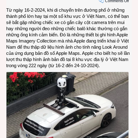
on
Comments Off
Appl
Từ ngày 16-2-2024, khi di chuyển trên đường phố ở những
thu
thành phố lớn hay tại một số khu vực ở Việt Nam, có thể bạn
thập
sẽ bắt gặp những chiếc xe có gắn cây cột camera trên mui
hình
hay những người đeo những chiếc balô khác thường có gắn
ảnh
những ống kính cảm biến. Đó là những thiết bị ghi hình Apple
cho
Maps Imagery Collection mà nhà Apple đang triển khai ở Việt
bản
Nam để thu thập dữ liệu hình ảnh cho tính năng Look Around
đồ
của ứng dụng bản đồ số Apple Maps. Apple cho biết họ sẽ lần
Appl
lượt thu thập hình ảnh bản đồ tại 8 khu vực địa lý ở Việt Nam
Maps
trong vòng 222 ngày (từ 16-2 đến 24-10-2024).
ở
Việt
Nam