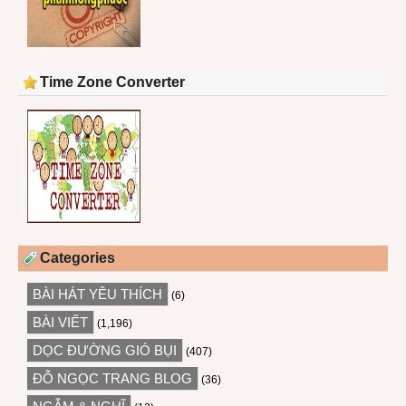
Time Zone Converter
Categories
BÀI HÁT YÊU THÍCH
(6)
BÀI VIẾT
(1,196)
DỌC ĐƯỜNG GIÓ BỤI
(407)
ĐỖ NGỌC TRANG BLOG
(36)