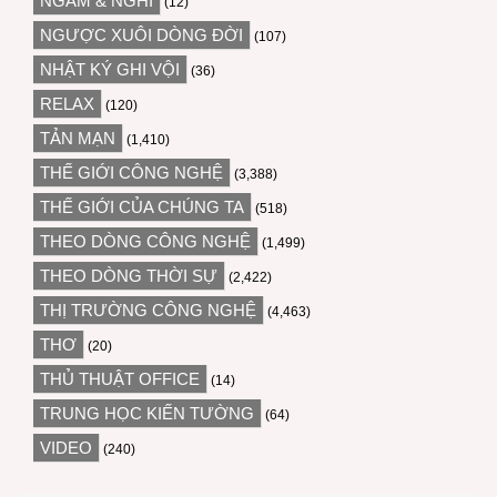
NGẪM & NGHĨ
(12)
NGƯỢC XUÔI DÒNG ĐỜI
(107)
NHẬT KÝ GHI VỘI
(36)
RELAX
(120)
TẢN MẠN
(1,410)
THẾ GIỚI CÔNG NGHỆ
(3,388)
THẾ GIỚI CỦA CHÚNG TA
(518)
THEO DÒNG CÔNG NGHỆ
(1,499)
THEO DÒNG THỜI SỰ
(2,422)
THỊ TRƯỜNG CÔNG NGHỆ
(4,463)
THƠ
(20)
THỦ THUẬT OFFICE
(14)
TRUNG HỌC KIẾN TƯỜNG
(64)
VIDEO
(240)