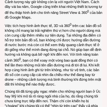
Cảnh tượng này giờ không còn lạ với người Việt Nam. Cách
đây vài ba năm, Google cũng triển khai những thiết bị tương tự
0
để thu thập hình ảnh cho tính năng Street View & 360
của bản
đồ Google Maps.
0
Việc tích hợp hình ảnh thực tế, 3D và 360
trên cac bản đồ số
không chỉ mang lại trải nghiệm thú vị hơn cho người dùng mà
còn cung cấp thêm nhiều sự tiện dụng. Tại những địa điểm có
hỗ trợ trên bản đồ số, bạn không chỉ được hướng dẫn đường
đi nước bước mà còn có thể xem thấy quang cảnh thực tế ở
đó giống như thể mình đang đứng tại chỗ. Nó giúp bạn dễ định
hướng và không quá bỡ ngỡ khi đến nơi. Với tính năng toàn
0
cảnh 360
, bạn có thể xoay một vòng bao quát đồng thời có
thể lần theo những mũi tên dẫn đường mà đi tới đi lui. Khi kết
hợp cùng hình ảnh ghi từ trên không, như từ vệ tinh, các bản
đồ số còn cung cấp cái nhìn đa chiều như thể đang bay từ
drone – những cảnh tượng mà bình thường khi đứng trên mặt
đất thì không thể nào thấy được.
Chúng tôi đã từng gây ngạc nhiên cho những người bạn ở Úc
hay Mỹ khi mô tả rõ ràng ngôi nhà của họ, dù rằng chúng tôi
chưa từng trực tiếp đến nơi. Thậm chí còn khiến họ bị
“choáng” khi chúng tôi có thể “nhìn từ trên cao” thấy cả phía