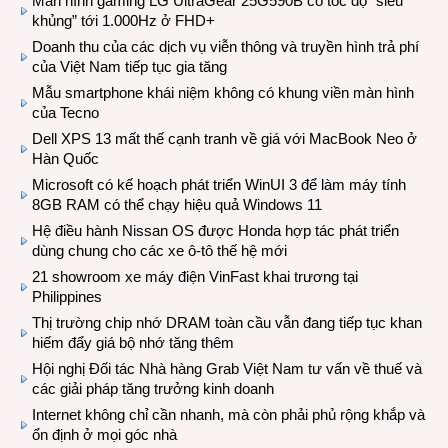
Màn hình gaming LG UltraGear 25G590B có tốc độ “siêu
khủng” tới 1.000Hz ở FHD+
Doanh thu của các dịch vụ viễn thông và truyền hình trả phí
của Việt Nam tiếp tục gia tăng
Mẫu smartphone khái niệm không có khung viền màn hình
của Tecno
Dell XPS 13 mất thế cạnh tranh về giá với MacBook Neo ở
Hàn Quốc
Microsoft có kế hoạch phát triển WinUI 3 để làm máy tính
8GB RAM có thể chạy hiệu quả Windows 11
Hệ điều hành Nissan OS được Honda hợp tác phát triển
dùng chung cho các xe ô-tô thế hệ mới
21 showroom xe máy điện VinFast khai trương tại
Philippines
Thị trường chip nhớ DRAM toàn cầu vẫn đang tiếp tục khan
hiếm đẩy giá bộ nhớ tăng thêm
Hội nghị Đối tác Nhà hàng Grab Việt Nam tư vấn về thuế và
các giải pháp tăng trưởng kinh doanh
Internet không chỉ cần nhanh, mà còn phải phủ rộng khắp và
ổn định ở mọi góc nhà