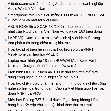
Alibaba.com ra mắt nền tảng AI tác nhân cho doanh nghiệp
Accio Work ở Việt Nam
Smartphone “siêu pin siêu mỏng 8.000mAh” TECNO POVA
Curve 2 5Gra mắt tại Việt Nam
ASUS ROG Strix SCAR 18 (2026) – laptop gaming mạnh
nhất của ROG bán tại Việt Nam với giá gần 180 triệu đồng
LAPP Việt Nam khai trương với định vị Việt Nam là trung
tâm phát triển trọng điểm trong khu vực
Hợp tác phát triển hệ sinh thái học liệu số giữa VNPT
VinaPhone và Hiệp hội VAEDR
Laptop màn hình gập 18 inch HUAWEI MateBook Fold
Ultimate Design thế hệ 2 chính thức ra mắt
Màn hình OLED 27 inch 4K 120Hz đầu tiên trên thế giới
dùng công nghệ in phun inkjet của MSI và TCL
Hợp tác chiến lược phát triển mô hình khu công nghiệp công
nghệ số hiện đại trong ngành Cao su Việt Nam giữa hai Tập
đoàn VNPT và VRG
Máy bay Boeing 737-7 mới được Cục Hàng không Liên
bang Hoa Kỳ cấp chứng nhận khai thác thương mại