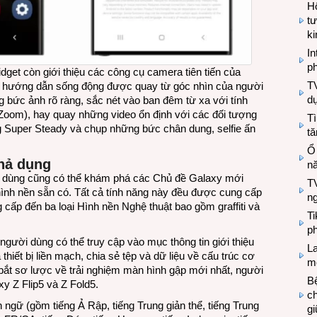
Hộ
tư
k
In
ph
dget còn giới thiệu các công cụ camera tiên tiến của
T
o hướng dẫn sống động được quay từ góc nhìn của người
d
g bức ảnh rõ ràng, sắc nét vào ban đêm từ xa với tính
oom), hay quay những video ổn định với các đối tượng
Tì
g Super Steady và chụp những bức chân dung, selfie ấn
tă
Ổ
hả dụng
n
i dùng cũng có thể khám phá các Chủ đề Galaxy mới
TV
ình nền sẵn có. Tất cả tính năng này đều được cung cấp
n
 cấp đến ba loại Hình nền Nghệ thuật bao gồm graffiti và
T
ph
người dùng có thể truy cập vào mục thông tin giới thiệu
L
thiết bị liền mạch, chia sẻ tệp và dữ liệu về cấu trúc cơ
mẽ
ắt sơ lược về trải nghiệm màn hình gập mới nhất, người
Bệ
xy Z Flip5 và Z Fold5.
c
ngữ (gồm tiếng Ả Rập, tiếng Trung giản thể, tiếng Trung
g