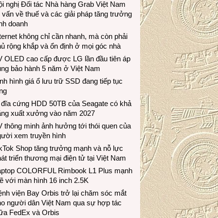
i nghị Đối tác Nhà hàng Grab Việt Nam
 vấn về thuế và các giải pháp tăng trưởng
inh doanh
ternet không chỉ cần nhanh, mà còn phải
ủ rộng khắp và ổn định ở mọi góc nhà
V OLED cao cấp được LG lần đầu tiên áp
ụng bảo hành 5 năm ở Việt Nam
nh hình giá ổ lưu trữ SSD đang tiếp tục
ng
 đĩa cứng HDD 50TB của Seagate có khả
ăng xuất xưởng vào năm 2027
 thông minh ảnh hưởng tới thói quen của
gười xem truyền hình
ikTok Shop tăng trưởng mạnh và nỗ lực
át triển thương mại điện tử tại Việt Nam
aptop COLORFUL Rimbook L1 Plus mạnh
 với màn hình 16 inch 2.5K
nh viện Bay Orbis trở lại chăm sóc mắt
ho người dân Việt Nam qua sự hợp tác
iữa FedEx và Orbis