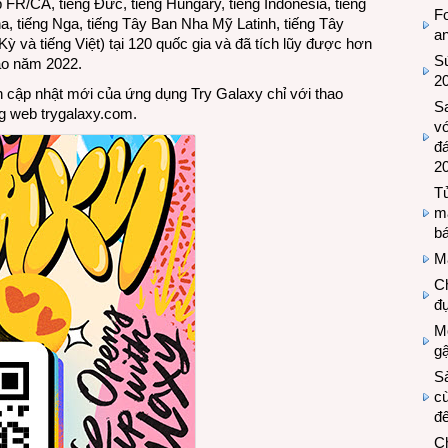
p FR/CA, tiếng Đức, tiếng Hungary, tiếng Indonesia, tiếng
Fo
ha, tiếng Nga, tiếng Tây Ban Nha Mỹ Latinh, tiếng Tây
a
ỳ và tiếng Việt) tại 120 quốc gia và đã tích lũy được hơn
Sứ
vào năm 2022.
2
 cập nhật mới của ứng dụng Try Galaxy chỉ với thao
S
ng web
trygalaxy.com
.
vớ
đ
2
Tủ
m
bá
M
Ch
đự
Mộ
g
S
cù
đế
C