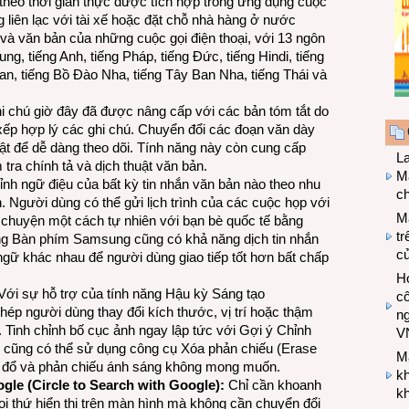
 theo thời gian thực được tích hợp trong ứng dụng cuộc
 liên lạc với tài xế hoặc đặt chỗ nhà hàng ở nước
 và văn bản của những cuộc gọi điện thoại, với 13 ngôn
g, tiếng Anh, tiếng Pháp, tiếng Đức, tiếng Hindi, tiếng
Lan, tiếng Bồ Đào Nha, tiếng Tây Ban Nha, tiếng Thái và
i chú giờ đây đã được nâng cấp với các bản tóm tắt do
p xếp hợp lý các ghi chú. Chuyển đổi các đoạn văn dày
ật để dễ dàng theo dõi. Tính năng này còn cung cấp
L
tra chính tả và dịch thuật văn bản.
Ma
ỉnh ngữ điệu của bất kỳ tin nhắn văn bản nào theo nhu
ch
. Người dùng có thể gửi lịch trình của các cuộc họp với
M
ò chuyện một cách tự nhiên với bạn bè quốc tế bằng
tr
ong Bàn phím Samsung cũng có khả năng dịch tin nhắn
c
ngữ khác nhau để người dùng giao tiếp tốt hơn bất chấp
Hợ
ới sự hỗ trợ của tính năng Hậu kỳ Sáng tạo
cô
phép người dùng thay đổi kích thước, vị trí hoặc thậm
n
h. Tinh chỉnh bố cục ảnh ngay lập tức với Gợi ý Chỉnh
V
g cũng có thể sử dụng công cụ Xóa phản chiếu (Erase
M
ng đổ và phản chiếu ánh sáng không mong muốn.
k
gle (Circle to Search with Google):
Chỉ cần khoanh
kh
mọi thứ hiển thị trên màn hình mà không cần chuyển đổi