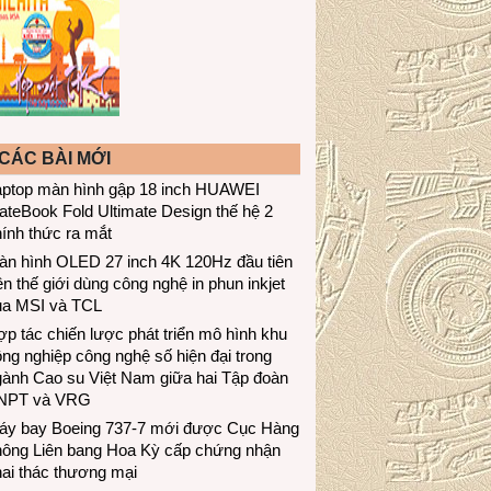
CÁC BÀI MỚI
aptop màn hình gập 18 inch HUAWEI
teBook Fold Ultimate Design thế hệ 2
ính thức ra mắt
àn hình OLED 27 inch 4K 120Hz đầu tiên
ên thế giới dùng công nghệ in phun inkjet
ủa MSI và TCL
p tác chiến lược phát triển mô hình khu
ng nghiệp công nghệ số hiện đại trong
gành Cao su Việt Nam giữa hai Tập đoàn
NPT và VRG
áy bay Boeing 737-7 mới được Cục Hàng
hông Liên bang Hoa Kỳ cấp chứng nhận
ai thác thương mại