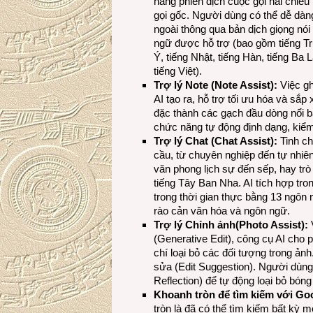
năng phiên dịch cuộc gọi hai chiều
gọi gốc. Người dùng có thể dễ dàng
ngoài thông qua bản dịch giọng nói
ngữ được hỗ trợ (bao gồm tiếng Trun
Ý, tiếng Nhật, tiếng Hàn, tiếng Ba 
tiếng Việt).
Trợ lý Note (Note Assist):
Việc gh
AI tạo ra, hỗ trợ tối ưu hóa và sắ
đặc thành các gạch đầu dòng nổi b
chức năng tự động định dạng, kiểm 
Trợ lý Chat (Chat Assist):
Tinh ch
cầu, từ chuyên nghiệp đến tự nhiên
văn phong lịch sự đến sếp, hay tr
tiếng Tây Ban Nha. AI tích hợp tr
trong thời gian thực bằng 13 ngôn 
rào cản văn hóa và ngôn ngữ.
Trợ lý C
hỉnh
ảnh
(Photo Assist):
V
(Generative Edit), công cụ AI cho 
chí loại bỏ các đối tượng trong ản
sửa (Edit Suggestion). Người dùn
Reflection) để tự động loại bỏ bó
Khoanh
tròn để tìm kiếm
với Goo
tròn là đã có thể tìm kiếm bất kỳ 