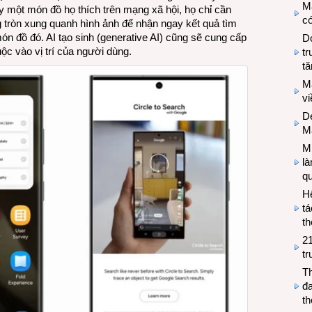
M
y một món đồ họ thích trên mạng xã hội, họ chỉ cần
có
 tròn xung quanh hình ảnh để nhận ngay kết quả tìm
n đồ đó. AI tạo sinh (generative AI) cũng sẽ cung cấp
Do
uộc vào vị trí của người dùng.
tr
tă
M
v
De
M
Mi
l
q
H
tá
th
2
tr
T
đa
t