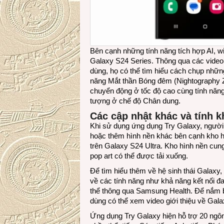
Bên cạnh những tính năng tích hợp AI, wi
Galaxy S24 Series. Thông qua các vide
dùng, họ có thể tìm hiểu cách chụp nhữn
năng Mắt thần Bóng đêm (Nightography Z
chuyển động ở tốc độ cao cùng tính năn
tượng ở chế độ Chân dung.
Các
c
ập nhật
khác
và
t
ính k
Khi sử dụng ứng dụng Try Galaxy, ngườ
hoặc thêm hình nền khác bên cạnh kho h
trên Galaxy S24 Ultra. Kho hình nền cung
pop art có thể được tải xuống.
Để tìm hiểu thêm về hệ sinh thái Galaxy, 
về các tính năng như khả năng kết nối đa 
thể thông qua Samsung Health. Để nắm b
dùng có thể xem video giới thiệu về Gala
Ứng dụng Try Galaxy hiện hỗ trợ 20 ngôn 