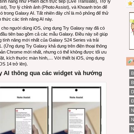
h năng như Phiên dịch trực tiếp (Live Translate), Trợ lý
ist), Trợ lý chỉnh ảnh (Photo Assist), và Khoanh tròn để
có trong Galaxy AI. Tất nhiên đây chỉ là mô phỏng để thử
thức các tính năng AI này.
g cho người dùng iOS, ứng dụng Try Galaxy nay đã có
lần đầu tiên bao gồm cả các mẫu Galaxy. Điều này sẽ giúp
 tính năng mới nhất của Galaxy S24 Series và trải
1. (Ứng dụng Try Galaxy khả dụng trên điện thoại thông
bản Chrome mới nhất, nhưng có thể không được tối ưu
 đặt, kích thước màn hình,… Với thiết bị iOS, ứng dụng
OS 14 trở lên).
y AI thông qua các
widget
và
h
ướng
B
B
D
Đ
N
N
N