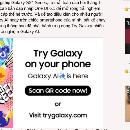
agship Galaxy S24 Series, ra mắt toàn cầu hồi tháng 1-
có
cấp bản cập nhập One UI 6.1 để mở rộng trải nghiệm
thể
 cấp thế hệ trước. Và để tạo điều kiện cho nhiều người
trải
axy AI ngay trên chiếc smartphone của mình, bất kể chạy
nghiệm
ng thông báo đã phát hành ưng dụng Try Galaxy phiên
Galaxy
rải nghiệm Galaxy AI.
AI
ngay
trên
điện
thoại
của
mình
với
ứng
dụng
“Try
Galaxy”
từ
Samsung