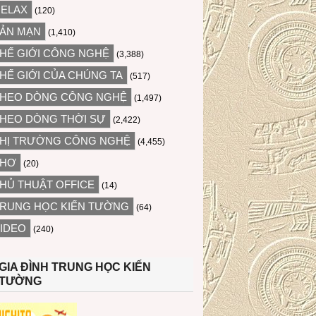
ELAX
(120)
ẢN MẠN
(1,410)
HẾ GIỚI CÔNG NGHỆ
(3,388)
HẾ GIỚI CỦA CHÚNG TA
(517)
HEO DÒNG CÔNG NGHỆ
(1,497)
HEO DÒNG THỜI SỰ
(2,422)
HỊ TRƯỜNG CÔNG NGHỆ
(4,455)
THƠ
(20)
HỦ THUẬT OFFICE
(14)
RUNG HỌC KIẾN TƯỜNG
(64)
IDEO
(240)
GIA ĐÌNH TRUNG HỌC KIẾN
TƯỜNG