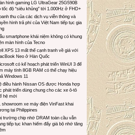
àn hình gaming LG UltraGear 25G590B
 tốc độ “siêu khủng” tới 1.000Hz ở FHD+
anh thu của các dịch vụ viễn thông và
uyền hình trả phí của Việt Nam tiếp tục gia
ng
ẫu smartphone khái niệm không có khung
iền màn hình của Tecno
ll XPS 13 mất thế cạnh tranh về giá với
acBook Neo ở Hàn Quốc
crosoft có kế hoạch phát triển WinUI 3 để
àm máy tính 8GB RAM có thể chạy hiệu
uả Windows 11
ệ điều hành Nissan OS được Honda hợp
c phát triển dùng chung cho các xe ô-tô
ế hệ mới
1 showroom xe máy điện VinFast khai
ương tại Philippines
hị trường chip nhớ DRAM toàn cầu vẫn
ng tiếp tục khan hiếm đẩy giá bộ nhớ tăng
hêm