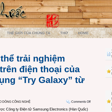
THẾ GIỚI CỦA CHÚNG TA
THƠ
HOME
thể trải nghiệm
trên điện thoại của
ụng “Try Galaxy” từ
on
O DÒNG CÔNG NGHỆ
Comments Off
Người
 được Công ty Điện tử Samsung Electronics (Hàn Quốc)
dùng