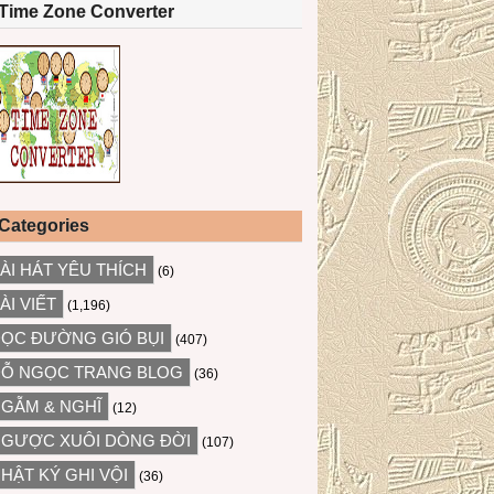
Time Zone Converter
Categories
ÀI HÁT YÊU THÍCH
(6)
ÀI VIẾT
(1,196)
ỌC ĐƯỜNG GIÓ BỤI
(407)
Ỗ NGỌC TRANG BLOG
(36)
GẪM & NGHĨ
(12)
GƯỢC XUÔI DÒNG ĐỜI
(107)
HẬT KÝ GHI VỘI
(36)