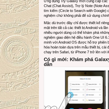
Ứng dụng Try Galaxy mới cung cấp các tín
Chat (Chat Assist), Trợ lý Note (Note Ass
tìm kiếm (Circle to Search with Google) 
nghiệm chứ không phải để sử dụng chính 
Mặc dù trước đây chỉ được thiết kế riên
mặt trên tất cả các thiết bị Android và 
nhiều người dùng có thể khám phá những
nghiệm giao diện hệ điều hành One UI 6.
minh với Android OS được hỗ trợ phiên 
hóa hoàn toàn dựa trên mẫu thiết bị, cài
chạy trên Safari, từ iPhone 7 trở lên với i
Có gì mới: Khám phá Galax
dẫn