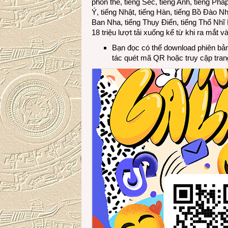
phồn thể, tiếng Séc, tiếng Anh, tiếng Phá
Ý, tiếng Nhật, tiếng Hàn, tiếng Bồ Đào N
Ban Nha, tiếng Thụy Điển, tiếng Thổ Nhĩ K
18 triệu lượt tải xuống kể từ khi ra mắt 
Bạn đọc có thể download phiên bản
tác quét mã QR hoặc truy cập tra