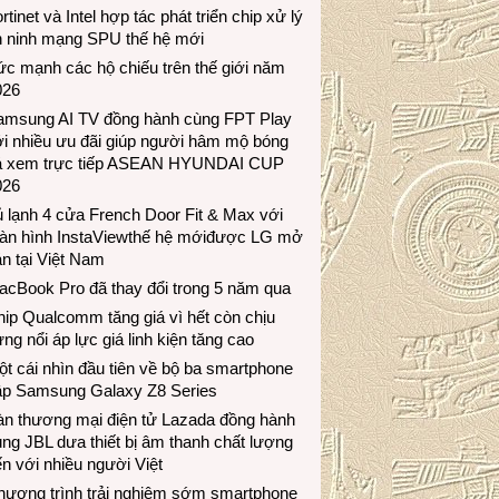
rtinet và Intel hợp tác phát triển chip xử lý
n ninh mạng SPU thế hệ mới
c mạnh các hộ chiếu trên thế giới năm
026
amsung AI TV đồng hành cùng FPT Play
i nhiều ưu đãi giúp người hâm mộ bóng
á xem trực tiếp ASEAN HYUNDAI CUP
026
 lạnh 4 cửa French Door Fit & Max với
àn hình InstaViewthế hệ mớiđược LG mở
n tại Việt Nam
acBook Pro đã thay đổi trong 5 năm qua
ip Qualcomm tăng giá vì hết còn chịu
ng nổi áp lực giá linh kiện tăng cao
t cái nhìn đầu tiên về bộ ba smartphone
ập Samsung Galaxy Z8 Series
àn thương mại điện tử Lazada đồng hành
ng JBL dưa thiết bị âm thanh chất lượng
n với nhiều người Việt
hương trình trải nghiệm sớm smartphone