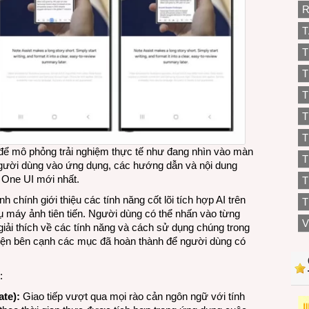
R
T
T
T
T
T
T
để mô phỏng trải nghiệm thực tế như đang nhìn vào màn
người dùng vào ứng dụng, các hướng dẫn và nội dung
 One UI mới nhất.
T
 chính giới thiệu các tính năng cốt lõi tích hợp AI trên
T
 máy ảnh tiên tiến. Người dùng có thể nhấn vào từng
V
ải thích về các tính năng và cách sử dụng chúng trong
hiện bên cạnh các mục đã hoàn thành để người dùng có
:
ate):
Giao tiếp vượt qua mọi rào cản ngôn ngữ với tính